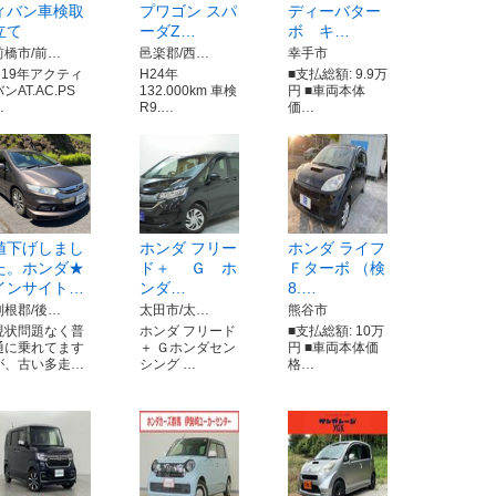
ィバン車検取
プワゴン スパ
ディーバター
立て
ーダZ…
ボ キ…
前橋市/前…
邑楽郡/西…
幸手市
H19年アクティ
H24年
■支払総額: 9.9万
ンAT.AC.PS
132.000km 車検
円 ■車両本体
…
R9.…
価…
値下げしまし
ホンダ フリー
ホンダ ライフ
た。ホンダ★
ド＋ Ｇ ホ
Ｆターボ （検
インサイト…
ンダ…
8.…
利根郡/後…
太田市/太…
熊谷市
現状問題なく普
ホンダ フリード
■支払総額: 10万
通に乗れてます
＋ Ｇホンダセン
円 ■車両本体価
が、古い多走…
シング …
格…