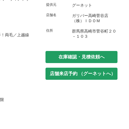
提供元
グーネット
店舗名
ガリバー高崎菅谷店
（株）ＩＤＯＭ
住所
群馬県高崎市菅谷町２０
手！両毛／上越線
－１０３
在庫確認・見積依頼へ
店舗来店予約 （グーネットへ）
制限