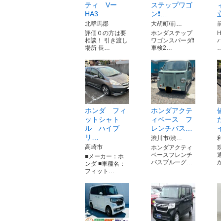
ティ Vー
ステップワゴ
HA3
ン❗️…
北群馬郡
大胡町/前…
評価０の方は要
ホンダステップ
相談！ 引き渡し
ワゴンスパーダ❗️
バ
場所 長…
車検2…
ホンダ フィ
ホンダアクテ
ットシャト
ィベース フ
ル ハイブ
レンチバス…
リ…
渋川市/渋…
高崎市
ホンダアクティ
ベースフレンチ
■メーカー：ホ
バスブルーグ…
ンダ ■車種名：
フィット…