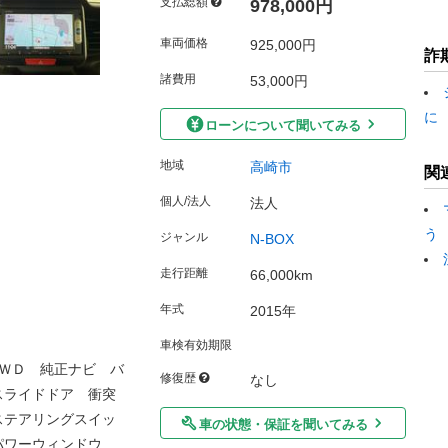
支払総額
978,000円
車両価格
925,000円
詐
諸費用
53,000円
に
ローンについて聞いてみる
地域
高崎市
関
個人/法人
法人
う
ジャンル
N-BOX
走行距離
66,000km
年式
2015年
車検有効期限
ＷＤ 純正ナビ バ
修復歴
なし
スライドドア 衝突
ステアリングスイッ
車の状態・保証を聞いてみる
パワーウィンドウ