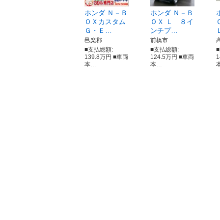
ホンダ Ｎ－Ｂ
ホンダ Ｎ－Ｂ
ＯＸカスタム
ＯＸ Ｌ ８イ
Ｇ・Ｅ…
ンチプ…
邑楽郡
前橋市
■支払総額:
■支払総額:
139.8万円 ■車両
124.5万円 ■車両
本…
本…