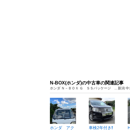
N-BOX(ホンダ)の中古車の関連記事
ホンダ Ｎ－ＢＯＸ Ｇ ＳＳパッケージ ... 新潟
ホンダ アク
車検2年付き❗️