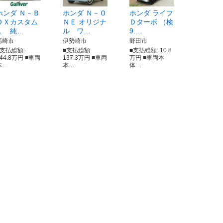
ホンダ Ｎ－Ｂ
ホンダ Ｎ－Ｏ
ホンダ ライフ
ＯＸカスタム
ＮＥ オリジナ
Ｄターボ （検
Ｌ 純…
ル ワ…
9.…
高崎市
伊勢崎市
野田市
■支払総額:
■支払総額:
■支払総額: 10.8
144.8万円 ■車両
137.3万円 ■車両
万円 ■車両本
本…
本…
体…