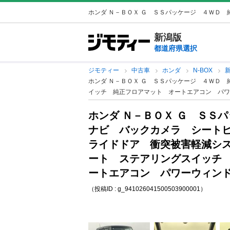
ホンダ Ｎ－ＢＯＸ Ｇ ＳＳパッケージ ４ＷＤ 純
新潟版
都道府県選択
ジモティー
中古車
ホンダ
N-BOX
新
ホンダ Ｎ－ＢＯＸ Ｇ ＳＳパッケージ ４ＷＤ
イッチ 純正フロアマット オートエアコン パワ
ホンダ Ｎ－ＢＯＸ Ｇ ＳＳ
ナビ バックカメラ シート
ライドドア 衝突被害軽減シ
ート ステアリングスイッチ
ートエアコン パワーウィンド
（投稿ID : g_941026041500503900001）