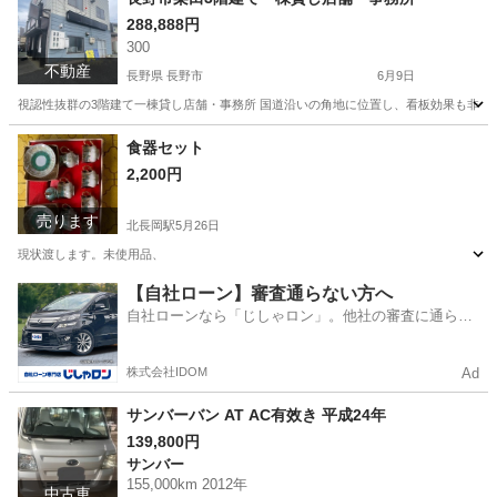
288,888円
300
不動産
長野県 長野市
6月9日
視認性抜群の3階建て一棟貸し店舗・事務所 国道沿いの角地に位置し、看板効果も非常
長野
長野市
マンション
一棟
食器セット
2,200円
売ります
北長岡駅
5月26日
現状渡します。未使用品、
新潟
長岡市
北長岡駅
インテリア雑貨/小物
セット
【自社ローン】審査通らない方へ
自社ローンなら「じしゃロン」。他社の審査に通らな
かった方も
株式会社IDOM
Ad
サンバーバン AT AC有效き 平成24年
139,800円
サンバー
155,000km 2012年
中古車