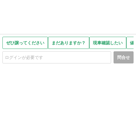
ぜひ譲ってください
まだありますか？
現車確認したい
値
問合せ
初めての方へ
利用規約
プライバシーポリシー
プライバシー・ステートメント
健全化に資する運用方針
お問い合わせ
運営会社
サイトマップ
ご利用ガイド
フリーワードで探す