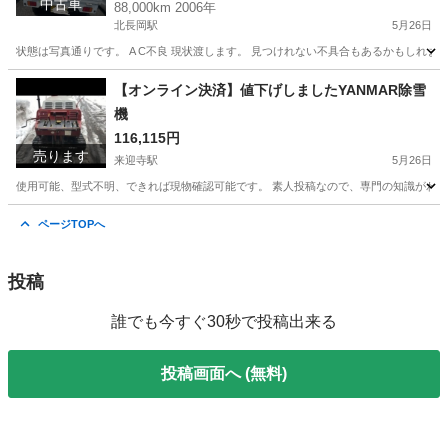
中古車
88,000km 2006年
北長岡駅
5月26日
状態は写真通りです。 A C不良 現状渡します。 見つけれない不具合もあるかもしれま
新潟
長岡市
北長岡駅
キャリイ
キャリア
【オンライン決済】値下げしましたYANMAR除雪
機
116,115円
売ります
来迎寺駅
5月26日
使用可能、型式不明、できれば現物確認可能です。 素人投稿なので、専門の知識がわか
新潟
長岡市
来迎寺駅
その他
YANMAR
ページTOPへ
投稿
誰でも今すぐ30秒で投稿出来る
投稿画面へ (無料)