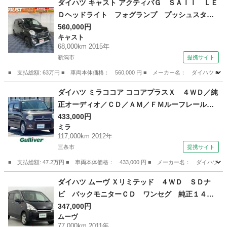
ダイハツ キャスト アクティバＧ ＳＡＩＩ ＬＥ
Ｄヘッドライト フォグランプ プッシュスター
ト スマートキー２個 オートエアコン オート
560,000円
キャスト
ライト ナビ ＴＶ ＴＶキャンセラー ＢＴオ
68,000km 2015年
ーディオ バックカメラ ＥＴＣ （車検整備付）
新潟市
提携サイト
■ 支払総額: 63万円 ■ 車両本体価格： 560,000 円 ■ メーカー名： ダイ
新潟
新潟市
キャスト
ダイハツ ミラココア ココアプラスＸ ４ＷＤ／純
正オーディオ／ＣＤ／ＡＭ／ＦＭルーフレール／
ハロゲンヘッドライト／フォグライト／電動格納
433,000円
ミラ
ミラー／スマートキー／スペアキー／ＡＢＳ／ド
117,000km 2012年
アバイザー／フロアマット／保証書／取扱説明書
三条市
提携サイト
／禁煙車 （検9.10）
■ 支払総額: 47.2万円 ■ 車両本体価格： 433,000 円 ■ メーカー名： ダ
新潟
三条市
ミラ
ダイハツ ムーヴ Ｘリミテッド ４ＷＤ ＳＤナ
ビ バックモニターＣＤ ワンセグ 純正１４イ
ンチアルミホイール オートエアコン アイドリ
347,000円
ムーヴ
ングストップ 純正フロアマット 電動格納ミラ
77,000km 2011年