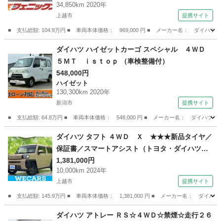
34,850km 2020年
逸脱警報☆シートヒーター☆ＥＴＣ☆ドラレコ☆
上越市
提携サイト
スマートキー☆ＬＥＤヘッドライト☆ＬＥＤフォ
■ 支払総額: 104.9万円 ■ 車両本体価格： 969,000 円 ■ メーカー名： 
グ☆試乗ＯＫ☆ （検9.3）
新潟
上越市
ウェイク
ダイハツ ハイゼットカーゴ スペシャル ４ＷＤ
５ＭＴ ｉｓｔｏｐ （車検整備付）
548,000円
ハイゼット
130,300km 2020年
新潟市
提携サイト
■ 支払総額: 64.8万円 ■ 車両本体価格： 548,000 円 ■ メーカー名： ダイハ
新潟
新潟市
ハイゼット
ダイハツ タフト ４ＷＤ Ｘ ★★★新品タイヤ／
保証書／スマートアシスト（トヨタ・ダイハツ）
／車線逸脱防止支援システム／ＵＳＢジャック／
1,381,000円
10,000km 2024年
ＥＢＤ付ＡＢＳ／横滑り防止装置／アイドリング
上越市
提携サイト
ストップ／禁煙車／エアバッグ 運転席 （検8.1
0）
■ 支払総額: 145.9万円 ■ 車両本体価格： 1,381,000 円 ■ メーカー名
新潟
上越市
ダイハツ
ダイハツ アトレー ＲＳ☆４ＷＤ☆禁煙☆走行２６