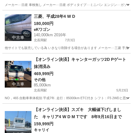
メーカー···日産 車検無し メーカー···日産 ボディタイプ···ミニバン エンジン···ガソリンエ
新潟
長岡市
北長岡駅
モコ
日産モコ
三菱、平成28年4 W D
180,000円
eKワゴン
140,000km 2016年
中古車
北長岡駅
7月3日
他サイトでも販売している為 いきなり削除する場合があります メーカー···三菱 手元で金額で
新潟
長岡市
北長岡駅
eKワゴン
エンジン
【オンライン決済】キャンターガッツ2D Pゲート
抹消済み
469,999円
その他
中古車
85,000km
北長岡駅
5月23日
NO，465 自動車車体税别 平成7年. 走行：85000km ETC付き シフト：F5 2WD
新潟
長岡市
北長岡駅
その他
キャンターガッツ
【オンライン決済】スズキ 大幅値下げしまし
た キャリア4 W D M Tです 8年9月16日まで
159,999円
キャリイ