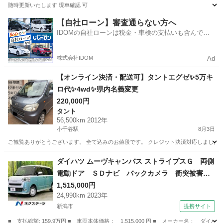
随時更新いたします 現車確認 可
新潟
長岡市
宮内駅
ダイハツ
ミラココア
【自社ローン】審査通らない方へ
IDOMの自社ローンは税金・車検の支払いも含んでい
るので毎月の支払額は一定
株式会社IDOM
Ad
【オンライン決済・配送可】タントエグゼ✨5万キ
ロ代✨4wd✨県内名義変更
220,000円
タント
56,500km 2012年
小千谷駅
8月3日
ご観覧ありがとうございます。 全て込みのお値段です。 クレジット決済対応しました。 VISA、
新潟
小千谷市
小千谷駅
タント
タントエグゼ
ダイハツ ムーヴキャンバス ストライプスＧ 両側
電動ドア ＳＤナビ バックカメラ 衝突被害軽
減システム 禁煙車 コーナーセンサー ＬＥＤ
1,515,000円
24,990km 2023年
ヘッド ＥＴＣ オートハイビーム 車線逸脱警
新潟市
提携サイト
報 オートライト オートエアコン Ｂｌｕｅｔ
ｏｏｔｈ フルセグ （検10.5）
■ 支払総額: 159.9万円 ■ 車両本体価格： 1,515,000 円 ■ メーカー名