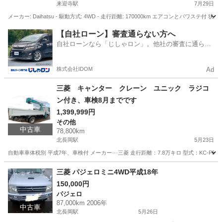
来迎寺駅
7月29日
メーカー: Daihatsu - 駆動方式: 4WD - 走行距離: 170000km エアコン
新潟
長岡市
来迎寺駅
その他
【自社ローン】審査通らない方へ
自社ローンなら「じしゃロン」。他社の審査に通らな
かった方も
株式会社IDOM
Ad
三菱 キャンター クレーン ユニック ラジコ
ン付き、車検8月までです
1,399,999円
その他
中古車
78,800km
北長岡駅
5月23日
自動車車体税別 平成7年、車検付 メーカー···三菱 走行距離：7.8万キロ 型式：KC-
新潟
長岡市
北長岡駅
その他
ユニック
三菱 パジェロミニ4WD平成18年
150,000円
パジェロ
87,000km 2006年
中古車
北長岡駅
5月26日