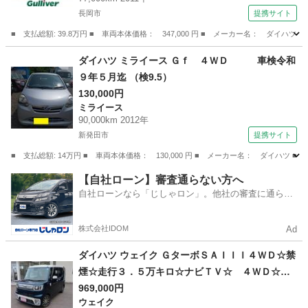
ー 社外アルミ夏タイヤ車載 スマートキー （な
長岡市
提携サイト
し）
■ 支払総額: 39.8万円 ■ 車両本体価格： 347,000 円 ■ メーカー名： ダ
新潟
長岡市
ムーヴ
ダイハツ ミライース Ｇｆ ４ＷＤ 車検令和
９年５月迄 （検9.5）
130,000円
ミライース
90,000km 2012年
新発田市
提携サイト
■ 支払総額: 14万円 ■ 車両本体価格： 130,000 円 ■ メーカー名： ダイハツ
新潟
新発田市
ミライース
【自社ローン】審査通らない方へ
自社ローンなら「じしゃロン」。他社の審査に通らな
かった方も
株式会社IDOM
Ad
ダイハツ ウェイク ＧターボＳＡＩＩＩ４ＷＤ☆禁
煙☆走行３．５万キロ☆ナビＴＶ☆ ４ＷＤ☆禁
煙☆走行３．５万キロ☆ナビ☆ＴＶ☆両側パワス
969,000円
ウェイク
ラ☆衝突軽減ブレーキ☆オートハイビーム☆車線