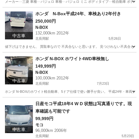
メーカー···三菱 車種···パジェロ 車種···パジェロ ミニ ボディタイプ···軽自動車 ボディ
新潟
長岡市
北長岡駅
パジェロ
車両
ホンダ N-Box平成24年、車検あり2年付き
250,000円
N-BOX
132,000km 2012年
中古車
北長岡駅
5月26日
値下げはできません、 買取車なので 不具合ないと思います。 見つけれない不具合もあ
新潟
長岡市
北長岡駅
N-BOX
買取
ホンダ N-BOX ホワイト4WD車検無し
149,999円
N-BOX
100,000km 2012年
中古車
北長岡駅
7月23日
ホンダ N-BOXのホワイト軽自動車、5ドア仕様で使い勝手が良い。 平成24年 - 車両タイプ: 軽
新潟
長岡市
北長岡駅
N-BOX
車両
日産モコ平成18年4 W D 状態は写真通りです。現
車確認も可能です
99,999円
モコ
中古車
96,000km 2006年
北長岡駅
5月23日