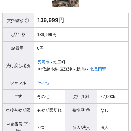
139,999円
支払総額
商品価格
139,999円
諸費用
0円
長岡市
- 鉄工町
受け渡し場所
JR信越本線(直江津～新潟) -
北長岡駅
ジャンル
その他
年式
その他
走行距離
77,000km
車検有効期限
有効期限切れ
修復歴
なし
車台番号(下3
720
個人/法人
法人