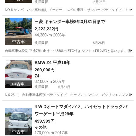
北長岡駅
5月26日
NO.8 サンバ バン 車検無し メーカー···スバル 車種···サンバー ボディタイプ···ミニバン 
新潟
長岡市
北長岡駅
サンバー
エンジン
三菱 キャンター車検8年3月31日まで
2,222,222円
44,380km 2006年
中古車
北長岡駅
5月26日
自動車車体税别 平成7年. 走行：44380km ETC付き シフト：F5 2WDと思います。
新潟
長岡市
北長岡駅
日産
キャンター
BMW Z4 平成19年
260,000円
Z4
82,000km 2007年
中古車
北長岡駅
5月31日
N 0.23（） 自動車車体税別 ボディタイプ···オープン エンジン···ガソリンエンジン 駆動式···
新潟
長岡市
北長岡駅
Z4
エンジン
4 W Dオートマダイハツ、ハイゼットトラックパ
ワーゲート平成29年
499,999円
その他
中古車
170,000km 2017年