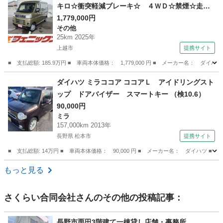
キロ☆衝突軽減ブレーキ☆ ４ＷＤ☆禁煙☆走行
２６キロ☆両側パワースライドドア☆衝突軽減ブ
1,779,000円
その他
レーキ☆レーダークルーズ☆オートハイビーム☆
25km 2025年
車線逸脱警報☆リアヒーター☆切替４ＷＤ☆オー
上越市
提携サイト
バーヘッドシェルフ☆ＬＥＤヘッドライト☆試乗
■ 支払総額: 185.9万円 ■ 車両本体価格： 1,779,000 円 ■ メーカー名
ＯＫ☆ （検9.4）
新潟
上越市
その他
ダイハツ ミラココア ココアＬ アイドリングスト
ップ ドアバイザー スマートキー （検10.6）
90,000円
ミラ
157,000km 2013年
長野県 松本市
提携サイト
■ 支払総額: 14万円 ■ 車両本体価格： 90,000 円 ■ メーカー名： ダイハツ 
長野
松本市
ミラ
もっと見る
さくらい合同会社
さんのその他の投稿記事：
長野市栗田3階建て一棟貸し店舗・事務所