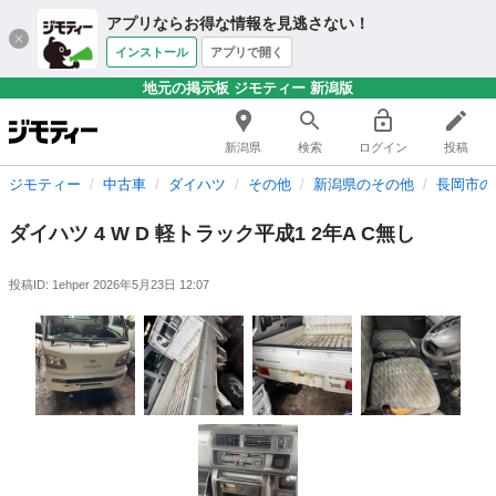
アプリならお得な情報を見逃さない！
インストール
アプリで開く
地元の掲示板 ジモティー 新潟版
新潟県
検索
ログイン
投稿
ジモティー
中古車
ダイハツ
その他
新潟県のその他
長岡市の
ダイハツ 4 W D 軽トラック平成1 2年A C無し
投稿ID: 1ehper
2026年5月23日 12:07