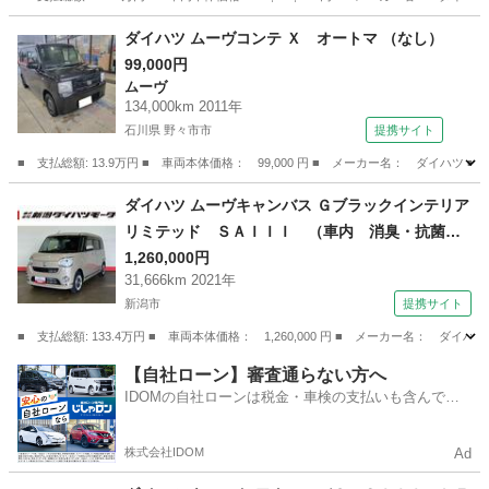
新潟
新潟市
ダイハツ
ダイハツ ムーヴコンテ Ｘ オートマ （なし）
99,000円
ムーヴ
134,000km 2011年
石川県 野々市市
提携サイト
■ 支払総額: 13.9万円 ■ 車両本体価格： 99,000 円 ■ メーカー名： ダイハツ 
石川
野々市市
ムーヴ
ダイハツ ムーヴキャンバス Ｇブラックインテリア
リミテッド ＳＡＩＩＩ （車内 消臭・抗菌
処理済） 衝突被害軽減システム 両側パワース
1,260,000円
31,666km 2021年
ライドドア ナビ パノラマモニター キーフリ
新潟市
提携サイト
ーシステム （車検整備付）
■ 支払総額: 133.4万円 ■ 車両本体価格： 1,260,000 円 ■ メーカー名
新潟
新潟市
ダイハツ
【自社ローン】審査通らない方へ
IDOMの自社ローンは税金・車検の支払いも含んでい
るので毎月の支払額は一定
株式会社IDOM
Ad