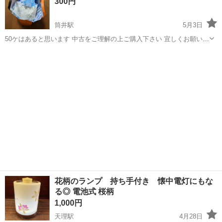
300円
だける場合は、おま...
筒井駅
5月3日
50ケはあると思います 中古をご理解の上ご購入下さい 宜しくお願い致
します🙇
奈良
大和郡山市
筒井駅
家庭用品
保冷剤
花柄のランプ 持ち手付き 懐中電灯にもな
る◎ 電池式 桜柄
1,000円
天理駅
4月28日