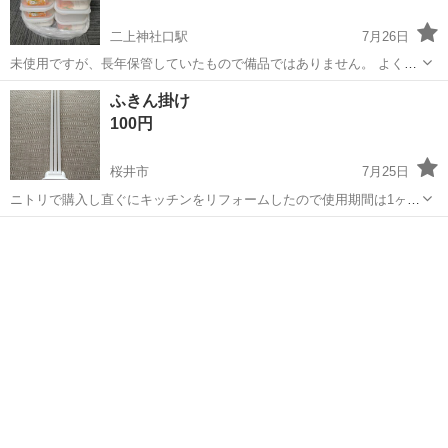
二上神社口駅
7月26日
未使用ですが、長年保管していたもので備品ではありません。 よく洗
って使用してください。 受け渡し場所 ローソン葛城新在家店 平日は
奈良
葛城市
二上神社口駅
家庭用品
ふきん掛け
夕方、土日祝は応相談です。
100円
桜井市
7月25日
ニトリで購入し直ぐにキッチンをリフォームしたので使用期間は1ヶ月
位と短期間で大変綺麗です。 両面テープでの使用になりますがテープ
奈良
桜井市
家庭用品
ふきん
はご用意くださいね。