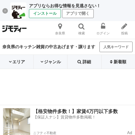
アプリならお得な情報を見逃さない！
インストール
アプリで開く
奈良県
検索
ログイン
投稿
奈良県のキッチン雑貨の中古あげます・譲ります
人気キーワード
エリア
ジャンル
詳細
新着順
【格安物件多数！】家賃4万円以下多数
【保証人ナシ】賃貸物件多数掲載！
Ad
ニフティ不動産