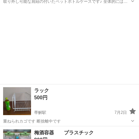
取り外し可能な肩紐の付いたペットボトルケースです♪ 全体的には状
態良好ですが、後ろ側に記名がございますので、ご理解いただける方
奈良
橿原市
新ノ口駅
家庭用品
にご購入お願いします。 高さ:約21cm 直径:約8cm
ラック
500円
帯解駅
7月2日
重ねられカゴです 断捨離中です
奈良
奈良市
帯解駅
家庭用品
梅酒容器 プラスチック