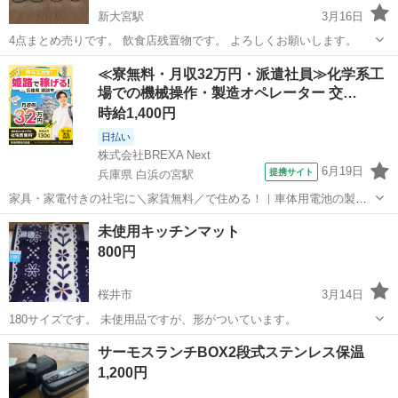
新大宮駅
3月16日
4点まとめ売りです。 飲食店残置物です。 よろしくお願いします。
奈良
奈良市
新大宮駅
家庭用品
ミルク
≪寮無料・月収32万円・派遣社員≫化学系工
場での機械操作・製造オペレーター 交…
時給1,400円
日払い
株式会社BREXA Next
6月19日
提携サイト
兵庫県 白浜の宮駅
家具・家電付きの社宅に＼家賃無料／で住める！｜車体用電池の製造
｜未経験から月収例32万円♪｜さらに【年間休日130日】！ 人気の工場
兵庫
姫路市
白浜の宮駅
その他
未使用キッチンマット
のお仕事 ◇車体用電池の製造◇ 機械の操作、部品のセッティング、検
800円
査、清掃業務など。 ...
桜井市
3月14日
180サイズです。 未使用品ですが、形がついています。
奈良
桜井市
家庭用品
マット
サーモスランチBOX2段式ステンレス保温
1,200円