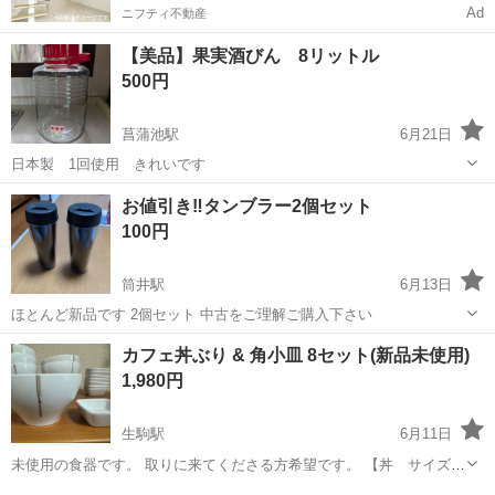
Ad
ニフティ不動産
【美品】果実酒びん 8リットル
500円
菖蒲池駅
6月21日
日本製 1回使用 きれいです
奈良
奈良市
菖蒲池駅
家庭用品
お値引き‼️タンブラー2個セット
100円
筒井駅
6月13日
ほとんど新品です 2個セット 中古をご理解ご購入下さい
奈良
大和郡山市
筒井駅
家庭用品
タンブラー
カフェ丼ぶり & 角小皿 8セット(新品未使用)
1,980円
生駒駅
6月11日
未使用の食器です。 取りに来てくださる方希望です。 【丼 サイズ】
上部直径：13.2cm、高さ：7.5cm （大体です） 【皿 サイズ】
奈良
生駒市
生駒駅
家庭用品