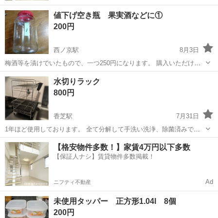
値下げ空き瓶 果実酒などに①
200円
西ノ京駅
8月3日
梅酒等を漬けでいたもので、一つ250円になります。 購入いただける
番号を教えて下さい。 汚れがあるので、洗ってお使い下さい。また、
奈良
奈良市
西ノ京駅
家庭用品
果実酒
水切りラック
神経質な方はご遠慮下さい。 取引は富雄南タウン又はダイキ富雄南店
800円
の駐車場でお願いします。
香芝駅
7月31日
1年ほど使用しております。 全て分解して手洗い洗浄、除菌済みで
す。 水捌け部分(黒い部分)は仕様に伴う少々の汚れはあるかもですが
奈良
香芝市
香芝駅
家庭用品
水切り
【格安物件多数！】家賃4万円以下多数
全体的に綺麗です。 分解してのお渡しでよければ紙袋に入れてお渡し
【保証人ナシ】賃貸物件多数掲載！
させていただきますので、お取引の...
Ad
ニフティ不動産
未使用タッパー 正方形1.04l 8個
200円