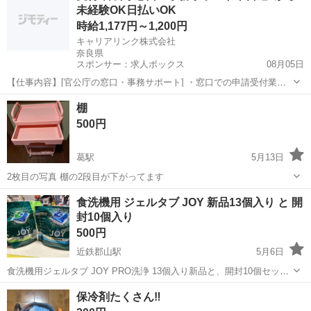
未経験OK日払いOK
時給1,177円～1,200円
キャリアリンク株式会社
奈良県
スポンサー：求人ボックス
08月05日
【仕事内容】[官公庁の窓口・事務サポート] ・窓口での申請受付業務
・データ登録、証明書発行事務 ・各種問合せに対する窓口および電話
アルバイト・パート
棚
相談対応 ・その他付随する業務 【経験・資格】未経験OK ・PC基本
500円
操作可能な方(文字入力が出来れ...
葛駅
5月13日
2枚目の写真 棚の2段目が下がってます
奈良
御所市
葛駅
家庭用品
食洗機用 ジェルタブ JOY 新品13個入り と 開
封10個入り
500円
近鉄郡山駅
5月6日
食洗機用ジェルタブ JOY PRO洗浄 13個入り新品と、開封10個セット
です。 食洗機を変えたため、使用しなくなりました。 外袋はやや汚れ
奈良
大和郡山市
近鉄郡山駅
家庭用品
食洗機
保冷剤たくさん‼️
はありますが、中身はきれいです。 他のお品と合わせて引き取りいた