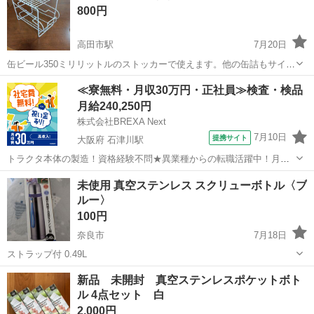
800円
高田市駅
7月20日
缶ビール350ミリリットルのストッカーで使えます。他の缶詰もサイズ
では可能です。
奈良
大和高田市
高田市駅
家庭用品
缶詰
≪寮無料・月収30万円・正社員≫検査・検品
月給240,250円
株式会社BREXA Next
7月10日
提携サイト
大阪府 石津川駅
トラクタ本体の製造！資格経験不問★異業種からの転職活躍中！月収
例29万円以上！生活支援物資事前対応可◎即日入寮OK！寮費はずっと
大阪
堺市
石津川駅
その他
未使用 真空ステンレス スクリューボトル〈ブ
無料＆備品付き1R寮完備！赴任旅費会社負担！工場まで無料送迎あり
ルー〉
◎《大阪府堺市》 人気の工場の...
100円
奈良市
7月18日
ストラップ付 0.49L
奈良
奈良市
家庭用品
新品 未開封 真空ステンレスポケットボト
ル 4点セット 白
2,000円