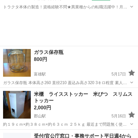
トラクタ本体の製造！資格経験不問★異業種からの転職活躍中！月収
例29万円以上！生活支援物資事前対応可◎即日入寮OK！寮費はずっと
大阪
堺市
石津川駅
その他
無料＆備品付き1R寮完備！赴任旅費会社負担！工場まで無料送迎あり
◎《大阪府堺市》 人気の工場の...
ガラス保存瓶
800円
富雄駅
5月17日
ガラス保存瓶 本体高さ260 直径210 蓋込み高さ320 3キロ程度 素人採
寸です 米びつとして使用していました。 目立った傷などは無いかと思
奈良
奈良市
富雄駅
家庭用品
ガラス
米櫃 ライスストッカー 米びつ スリムス
います。 食器用洗剤で洗っていますが、 使用品のた...
トッカー
2,000円
郡山駅
5月16日
約１９ｃｍ×約３８ｃｍ×約６３ｃｍ ２５ｋｇ 最近まで問題無く使用
していました アルコールで拭き上げ除菌してお渡しします
奈良
大和郡山市
郡山駅
家庭用品
スリムストッカー
受付/官公庁窓口・事務サポート平日週4から