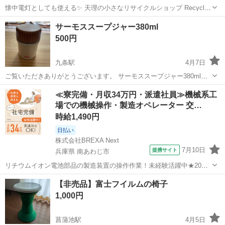
懐中電灯としても使える✨ 天理の小さなリサイクルショップ Recycle+
（リサイクルプラス）です♪ 花柄のランプ 持ち手付き メーカー不明
奈良
天理市
天理駅
家庭用品
懐中電灯
サーモススープジャー380ml
桜柄の小さめランプです。 枕元の灯りなどにぴったり◎ 中の電灯部
500円
分...
九条駅
4月7日
ご覧いただきありがとうございます。 サーモススープジャー380mlに
なります。 お味噌汁にも対応可能です。 目立った破損は見られませ
奈良
奈良市
九条駅
家庭用品
スープジャー
≪寮完備・月収34万円・派遣社員≫機械系工
ん。 お渡し場所は相談でお願い致します。
場での機械操作・製造オペレーター 交…
時給1,490円
日払い
株式会社BREXA Next
7月10日
提携サイト
兵庫県 南あわじ市
リチウムイオン電池部品の製造装置の操作作業！未経験活躍中★20～
50代の男性活躍中！嬉しい時給1,490円！生活支援物資事前対応可◎ワ
兵庫
南あわじ市
その他
【非売品】富士フイルムの椅子
ンルーム寮完備！赴任旅費会社負担！正社員登用制度あり◎《兵庫県
1,000円
南あわじ市》 人気の工場の...
菖蒲池駅
4月5日