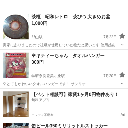
茶櫃 昭和レトロ 茶びつ 大きめお盆
1,000円
郡山駅
7月22日
実家にありましたので祖母が使用していた物だと思います 使用感あり
ます 直径 約３２ｃｍ 高さ 約１２．５ｃｍ (多少の誤差はお許しく
奈良
大和郡山市
郡山駅
家庭用品
茶櫃
🌹キティーちゃん タオルハンガー
ださい) お盆も出てきましたのでおまけとしてどうぞ
300円
学研奈良登美ヶ丘駅
7月20日
🌹とてもかわいいタオルハンガーです！ サンリオ
奈良
生駒市
学研奈良登美ヶ丘駅
家庭用品
タオル
【ペット相談可】家賃1ヶ月0円物件あり！
無料アプリ
Ad
ニフティ不動産
缶ビール350ミリリットルストッカー