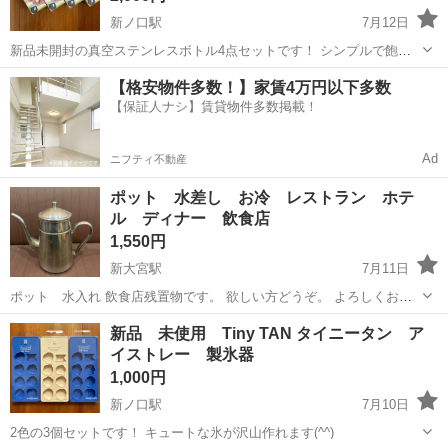
新ノ口駅
7月12日
新品未開封の真空ステンレスボトル4点セットです！ シンプルで飽き
のこないデザイン、男女兼用でご使用いただけます♪ 服のポケットに
奈良
橿原市
新ノ口駅
家庭用品
【格安物件多数！】家賃4万円以下多数
入る小さめボトルですので、ウォーキング時等にお持ちいただいても
【保証人ナシ】賃貸物件多数掲載！
お荷物にならないと思います！ お子...
Ad
ニフティ不動産
ポット 水差し お冷 レストラン ホテ
ル ディナー 飲食店
1,550円
新大宮駅
7月11日
ポット 水入れ 飲食店残置物です。 欲しい方どうぞ。 よろしくお願
いします。
奈良
奈良市
新大宮駅
家庭用品
お冷
新品 未使用 Tiny TAN タイニータン ア
イストレー 製氷器
1,000円
新ノ口駅
7月10日
2色の3個セットです！ キュートな氷が沢山作れます(^^)