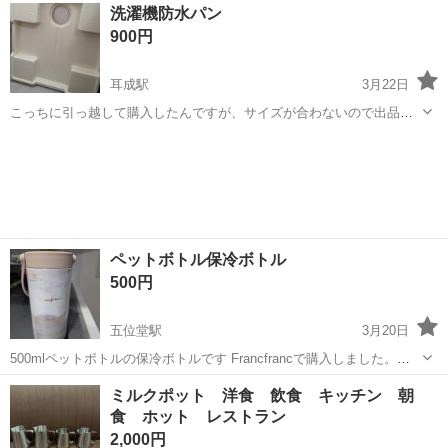
奈良
生駒市
学研奈良登美ヶ丘駅
家庭用品
容器
洗濯機防水パン
900円
耳成駅
3月22日
こっちに引っ越して購入したんですが、サイズが合わないので出品で
す 袋から出してますが、新品未使用です（ほこり等の付着はあります
奈良
橿原市
耳成駅
家庭用品
新品
が） 自宅まで取りに来れる方でお願いします🙇
ペットボトル保冷ボトル
500円
五位堂駅
3月20日
500mlペットボトルの保冷ボトルです Francfrancで購入しました。
傷、汚れありません。
奈良
香芝市
五位堂駅
家庭用品
ペットボトル
ミルクポット 洋食 飲食 キッチン 朝
食 ホット レストラン
2,000円