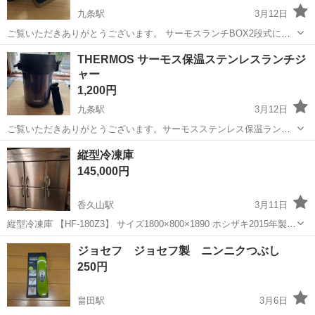
九条駅
3月12日
ご覧いただきありがとうございます。 サーモスランチBOX2段式にな
ります。 ステンレス保温タイプです。 目立った破損は見られません。
奈良
奈良市
九条駅
家庭用品
サーモス
THERMOS サーモス保温ステンレスランチジ
まだまだ使えます。 お渡し場所は相談でお願い致します。
ャー
1,200円
九条駅
3月12日
ご覧いただきありがとうございます。サーモスステンレス保温ランチ
ジャーになります。 お昼に暖かいご飯が食べれます。ご飯容器、おか
奈良
奈良市
九条駅
家庭用品
サーモス
縦型冷凍庫
ず、味噌汁容器付きで破損は見られません。 サーモス専用ではないで
145,000円
すが保温袋をお付けさせていただきま...
香久山駅
3月11日
縦型冷凍庫 【HF-180Z3】 サイズ1800×800×1890 ホシザキ2015年製
145,000円（税込） 当方、飲食店です。 使用感や傷などは見受けられ
奈良
橿原市
香久山駅
家庭用品
冷凍庫
ジョセフ ジョセフ製 ニンニクつぶし
ますが 機能性に関しましては問題全く無しです。 中古品と...
250円
畠田駅
3月6日