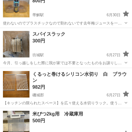
800円
帯解駅
6月30日
使わないのでプラスチックなので割れないです去年梅ジュースを一度
使っただけです 2個で800円
奈良
奈良市
帯解駅
家庭用品
梅酒
スパイスラック
300円
坊城駅
6月27日
今月、引っ越しをした際に我が家では不要となったものをお譲りして
います。 まだ引っ越し後の片付けで新宅と旧宅を行き来していますの
奈良
橿原市
坊城駅
家庭用品
ラック
くるっと巻けるシリコン水切り 白 ブラウ
でお譲り場所はどちらになるか分かりませんが車で約10分ですのでよ
ン
ろしくお願いします。 また、手元に...
982円
磯城郡
6月27日
【キッチンの限られたスペース】を広々使える水切りラック。使う時
だけシンクに広げ、使わない時にはコンパクト収納できます。 【圧迫
奈良
磯城郡
家庭用品
水切り
米びつ2kg用 冷蔵庫用
感ゼロの快適さ】洗った食材の一時置き、料理の作業スペース、頑丈
500円
なスチール入りだから安定感があります...