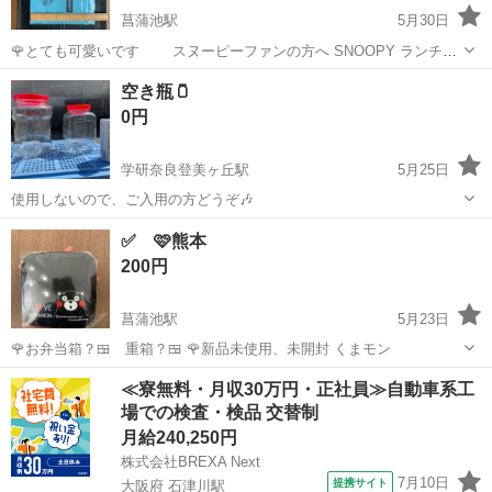
菖蒲池駅
5月30日
🌹とても可愛いです スヌーピーファンの方へ SNOOPY ランチボ
ックス
奈良
奈良市
菖蒲池駅
家庭用品
弁当箱
空き瓶🫙
0円
学研奈良登美ヶ丘駅
5月25日
使用しないので、ご入用の方どうぞ🎶
奈良
奈良市
学研奈良登美ヶ丘駅
家庭用品
✅ 🩷熊本
200円
菖蒲池駅
5月23日
🌹お弁当箱？🍱 重箱？🍱 🌹新品未使用、未開封 くまモン
奈良
奈良市
菖蒲池駅
家庭用品
くまモン
≪寮無料・月収30万円・正社員≫自動車系工
場での検査・検品 交替制
月給240,250円
株式会社BREXA Next
7月10日
提携サイト
大阪府 石津川駅