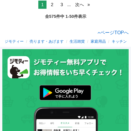
1
2
3
...
次へ
全575件中 1-50件表示
ページTOPへ
ジモティー
売ります・あげます
生活雑貨
家庭用品
キッチン雑