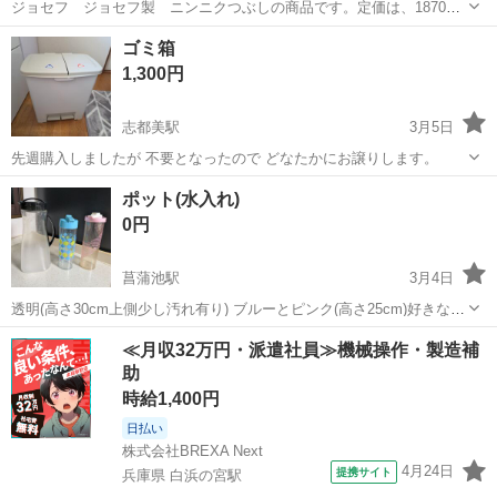
ジョセフ ジョセフ製 ニンニクつぶしの商品です。定価は、1870円
です。 新品、未使用品です。 使い方としては、左右に揺らしながら、
奈良
北葛城郡
畠田駅
家庭用品
スプーン
ゴミ箱
ニンニクをつぶします。 つぶしたニンニクは、スプーンですくえま
1,300円
す。 ノークレーム、ノーリター...
志都美駅
3月5日
先週購入しましたが 不要となったので どなたかにお譲りします。
奈良
北葛城郡
志都美駅
家庭用品
譲り
ポット(水入れ)
0円
菖蒲池駅
3月4日
透明(高さ30cm上側少し汚れ有り) ブルーとピンク(高さ25cm)好きな物
をお持ち帰りください
奈良
奈良市
菖蒲池駅
家庭用品
ポット
≪月収32万円・派遣社員≫機械操作・製造補
助
時給1,400円
日払い
株式会社BREXA Next
4月24日
提携サイト
兵庫県 白浜の宮駅