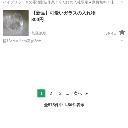
ハイブリッド車の電池製造作業！今だけの入社限定★寮費無料！未経
験活躍中★20～50代の男性活躍中！安定企業で長期で働きたい方オス
兵庫
姫路市
白浜の宮駅
その他
【新品】可愛いガラスの入れ物
スメ！年間休日130日！正社員登用制度あり！マイカー通勤OK！ワン
300円
ルーム寮完備！《兵庫県姫路市》...
菖蒲池駅
3月4日
幅13cm×11cm高さ3cm
奈良
奈良市
菖蒲池駅
家庭用品
ガラス
1
2
3
...
次へ
全575件中 1-50件表示