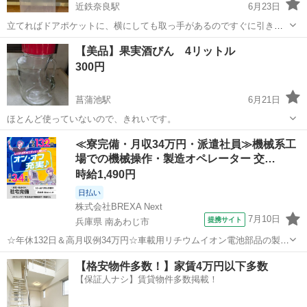
近鉄奈良駅
6月23日
立てればドアポケットに、横にしても取っ手があるのですぐに引き出
せます。また蓋に目盛りが付いているので計量も簡単にできます。
奈良
奈良市
近鉄奈良駅
家庭用品
米びつ
【美品】果実酒びん 4リットル
【傷などの状態】細かい傷があります。 1枚目の写真が現物です。 引
300円
き渡しは相談の上、決めたいと...
菖蒲池駅
6月21日
ほとんど使っていないので、きれいです。
奈良
奈良市
菖蒲池駅
家庭用品
果実酒
≪寮完備・月収34万円・派遣社員≫機械系工
場での機械操作・製造オペレーター 交…
時給1,490円
日払い
株式会社BREXA Next
7月10日
提携サイト
兵庫県 南あわじ市
☆年休132日＆高月収例34万円☆車載用リチウムイオン電池部品の製造
／4勤2休でオフも充実♪／家具・家電付き社宅あり＆前払いで生活支援
兵庫
南あわじ市
その他
【格安物件多数！】家賃4万円以下多数
物資が受け取れる◎／20〜40代男女活躍中！ 車載用リチウムイオン電
【保証人ナシ】賃貸物件多数掲載！
池部品の製造 車載用...