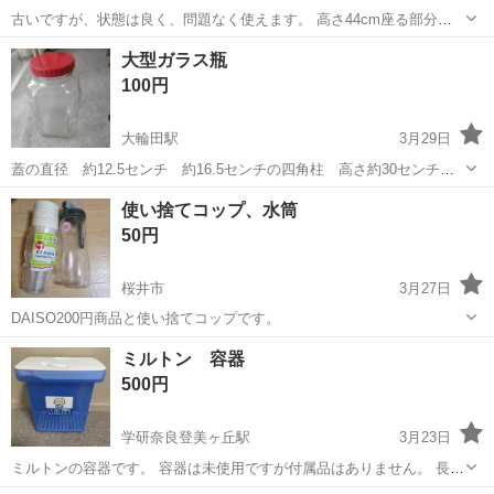
古いですが、状態は良く、問題なく使えます。 高さ44cm座る部分直
径29cm
奈良
奈良市
菖蒲池駅
家庭用品
状態
大型ガラス瓶
100円
大輪田駅
3月29日
蓋の直径 約12.5センチ 約16.5センチの四角柱 高さ約30センチの
ガラス瓶です。未使用です。 よろしくお願いします。
奈良
北葛城郡
大輪田駅
家庭用品
ガラス瓶
使い捨てコップ、水筒
50円
桜井市
3月27日
DAISO200円商品と使い捨てコップです。
奈良
桜井市
家庭用品
水筒
ミルトン 容器
500円
学研奈良登美ヶ丘駅
3月23日
ミルトンの容器です。 容器は未使用ですが付属品はありません。 長期
保管品です。