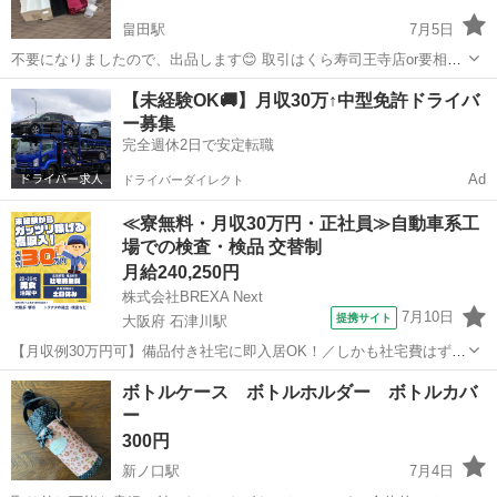
畠田駅
7月5日
不要になりましたので、出品します😊 取引はくら寿司王寺店or要相談
です☺️ ご質問はお気軽にお声掛けください😊
奈良
北葛城郡
畠田駅
家庭用品
くら寿司
【未経験OK🚚】月収30万↑中型免許ドライバ
ー募集
完全週休2日で安定転職
Ad
ドライバーダイレクト
≪寮無料・月収30万円・正社員≫自動車系工
場での検査・検品 交替制
月給240,250円
株式会社BREXA Next
7月10日
提携サイト
大阪府 石津川駅
【月収例30万円可】備品付き社宅に即入居OK！／しかも社宅費はずっ
と無料♪／トラクタ本体の製造／資格経験不問★異業種からの転職活躍
大阪
堺市
石津川駅
その他
ボトルケース ボトルホルダー ボトルカバ
中！／赴任旅費会社負担／工場まで無料送迎あり◎《大阪府堺市》 人
ー
気の工場のお仕事 ◇トラクタ...
300円
新ノ口駅
7月4日