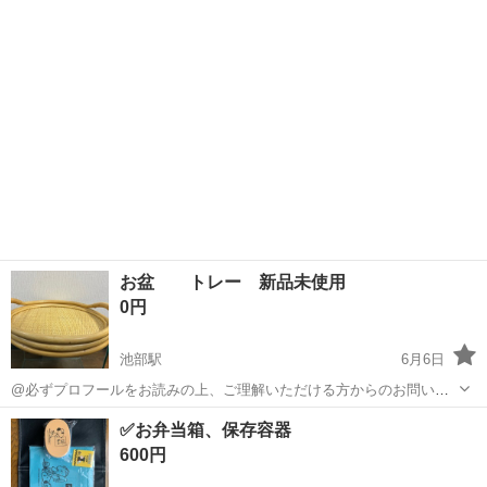
6.8cm x 6.8cm、高さ：2cm （大体です） よろしく...
お盆 トレー 新品未使用
0円
池部駅
6月6日
@必ずプロフールをお読みの上、ご理解いただける方からのお問い合
わせお願いします。 竹（籐かも）のトレーです。新品未使用ですが、
奈良
北葛城郡
池部駅
家庭用品
お盆
✅お弁当箱、保存容器
箱はありません。 長らく自宅保管していました。それでも使いたい！
600円
って方からのお問い合わせお待ち...