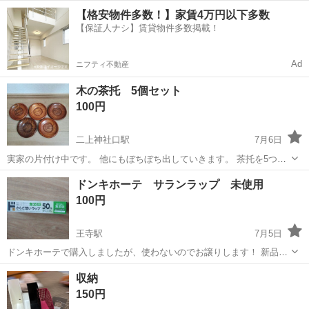
奈良
橿原市
新ノ口駅
家庭用品
【格安物件多数！】家賃4万円以下多数
【保証人ナシ】賃貸物件多数掲載！
Ad
ニフティ不動産
木の茶托 5個セット
100円
二上神社口駅
7月6日
実家の片付け中です。 他にもぼちぼち出していきます。 茶托を5つ重
ねると、高さ約7cmになります。 厚みのある茶托です。 受け渡し場所
奈良
葛城市
二上神社口駅
家庭用品
ドンキホーテ サランラップ 未使用
ローソン葛城新在家店 日時は平日は夕方、 土日祝は応相談です。
100円
王寺駅
7月5日
ドンキホーテで購入しましたが、使わないのでお譲りします！ 新品未
使用です。 他の投稿の物と同時にご購入していただくと、こちらのサ
奈良
北葛城郡
王寺駅
家庭用品
収納
ランラップは無料でお渡しします
150円