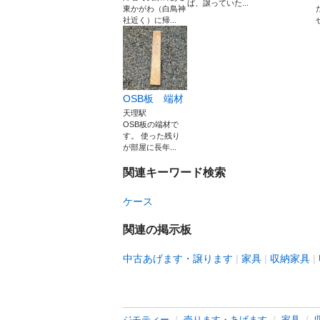
ば、譲っていた...
東かがわ（白鳥神
社近く）に帰...
OSB板 端材
天理駅
OSB板の端材で
す。 使った残り
が部屋に長年...
関連キーワード検索
ケース
関連の掲示板
中古あげます・譲ります
家具
収納家具
ジモティー
売ります・あげます
家具