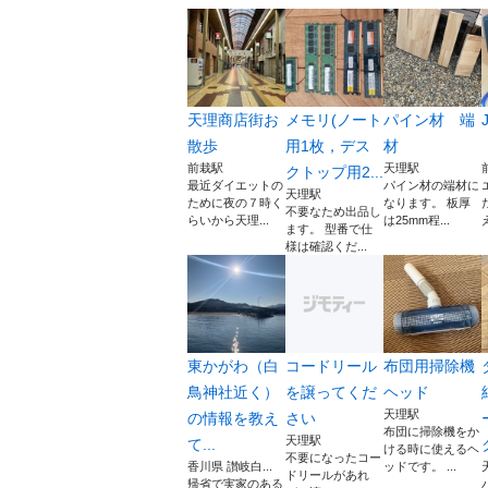
天理商店街お
メモリ(ノート
パイン材 端
散歩
用1枚，デス
材
前栽駅
天理駅
クトップ用2...
最近ダイエットの
パイン材の端材に
天理駅
ために夜の７時く
なります。 板厚
不要なため出品し
らいから天理...
は25mm程...
ます。 型番で仕
様は確認くだ...
東かがわ（白
コードリール
布団用掃除機
鳥神社近く）
を譲ってくだ
ヘッド
天理駅
の情報を教え
さい
布団に掃除機をか
天理駅
て...
ける時に使えるヘ
不要になったコー
香川県 讃岐白...
ッドです。 ...
ドリールがあれ
帰省で実家のある