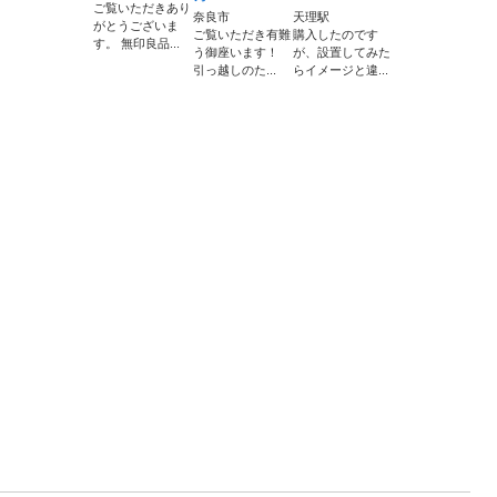
ご覧いただきあり
奈良市
天理駅
がとうございま
ご覧いただき有難
購入したのです
す。 無印良品...
う御座います！
が、設置してみた
引っ越しのた...
らイメージと違...