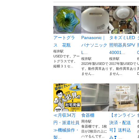
アートグラ
Panasonic｜
タキズミLED
ス 花瓶
パナソニック
照明器具SPV
桜井駅
L...
40001...
0
USEDです。アー
桜井駅
桜井駅
トグラスです。
2023年製USEDで
2017年製USEDで
縦横３１セ...
す。動作異常あり
す。動作異常あり
ません...
ません...
≪月収34万
食器棚
【オンライン
岡寺駅
円・派遣社員
決済・配送
食器棚です。1枚
≫機械操作・
可】送料込
目が2枚目の上に
ハマるんです...
製...
み❣ ...