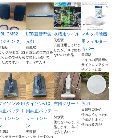
JBL CM52
LED直管型蛍
水槽用ソイル
マキタ掃除機
天理駅
（ジャンク）
光灯
用フィルター
以前使用していま
前栽駅
前栽駅
カバー
したが、今は使わ
エッジがボロボロ
化粧台の蛍光灯を
ないので出品...
天理駅
だったので張り替
交換した残りで
マキタの掃除機の
えたのですが...
す。 2本入り...
サイクロンアタッ
チメントに取...
ダイソンV8用
ダイソンv10
布団クリーナ
照明
香川県 讃岐白...
純正バッテリ
用純正バッテ
ー
使わなくなったの
前栽駅
ー（ジャン
リー（ジャ
で出品します。
使わないので、出
使われる方が...
ク...
ン...
品します。 年式
天理駅
天理駅
は少し古いで...
バッテリー劣化の
バッテリー劣化の