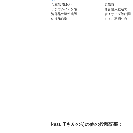
兵庫県 南あわ...
五條市
リチウムイオン電
無言購入歓迎で
池部品の製造装置
す！サイズ等に関
の操作作業！...
してご不明な点...
kazu T
さんのその他の投稿記事：