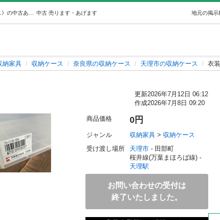
衣装ケースその② (kazu T) 天理の収納家具《収納ケース》の中古あげます・譲ります｜ジモティーで不用品の処分
中古
売ります・あげます
地元の掲示
収納家具
収納ケース
奈良県の収納ケース
天理市の収納ケース
衣
）
更新
2026年7月12日 06:12
作成
2026年7月8日 09:20
商品価格
0円
ジャンル
収納家具
 > 
収納ケース
受け渡し場所
天理市
 - 田部町
桜井線(万葉まほろば線) - 
天理駅
お問い合わせの受付は
終了いたしました。