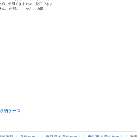
ため、使用できま
ため、使用できま
せん。 内部...
せん。 内部...
収納ケース
収納家具
収納ケース
奈良県の収納ケース
天理市の収納ケース
衣