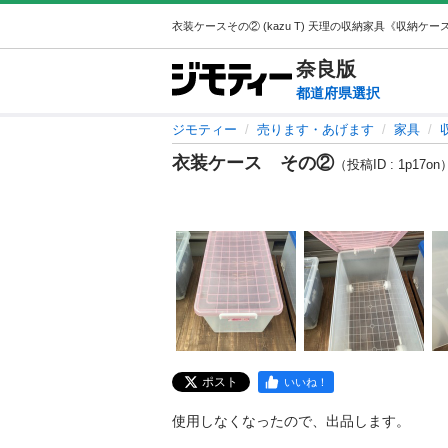
奈良
版
都道府県選択
ジモティー
売ります・あげます
家具
衣装ケース その②
（投稿ID : 1p17on
ポスト
いいね！
使用しなくなったので、出品します。
