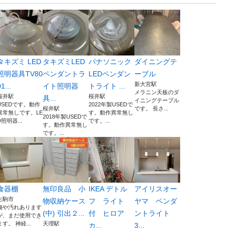
タキズミ LED
タキズミLED
パナソニック
ダイニングテ
照明器具TV80
ペンダントラ
LEDペンダン
ーブル
新大宮駅
1...
イト照明器
トライト ...
メラニン天板のダ
桜井駅
桜井駅
具...
イニングテーブル
USEDです。動作
2022年製USEDで
桜井駅
です。 長さ...
異常無しです。LE
す。動作異常無し
2018年製USEDで
D照明器...
です。...
す。動作異常無し
です。...
食器棚
無印良品 小
IKEA デトル
アイリスオー
生駒市
物収納ケース
フ ライト
ヤマ ペンダ
傷や汚れあります
(中) 引出２...
付 ヒロア
ントライト
が、まだ使用でき
ます。 神経...
天理駅
カ...
3...