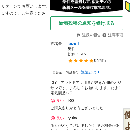
リターンでお願いします。

りますので、ご注意くださ
新着投稿の通知を受け取る
違反を報告
注意事項
投稿者
kazu T
男性
投稿： 
209
5.0
(
251
)
認証とは
身分証
電話番号
DIY、アウトドア，川魚が好きな49のオジ
サンです。よろしくお願いします。たまに
電気製品バラ...
良い
KO
ご購入ありがとうございました！
良い
yuka
ありがとうございました！ また機会があ