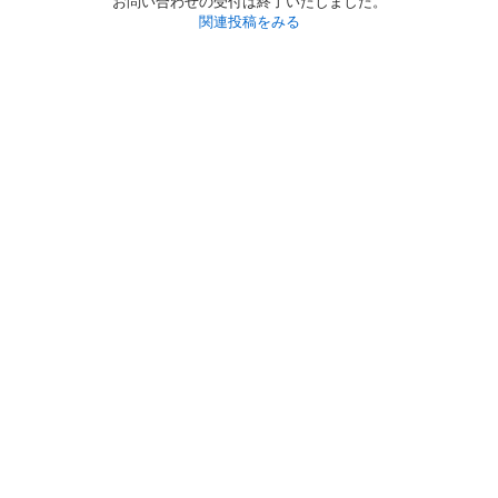
お問い合わせの受付は終了いたしました。
関連投稿をみる
初めての方へ
利用規約
プライバシーポリシー
プライバシー・ステートメント
健全化に資する運用方針
お問い合わせ
運営会社
サイトマップ
ご利用ガイド
フリーワードで探す
PC版で表示
都道府県選択
特定商取引法の表示
利用者情報の外部送信について
© 2011-
2026
Jmty, Inc.