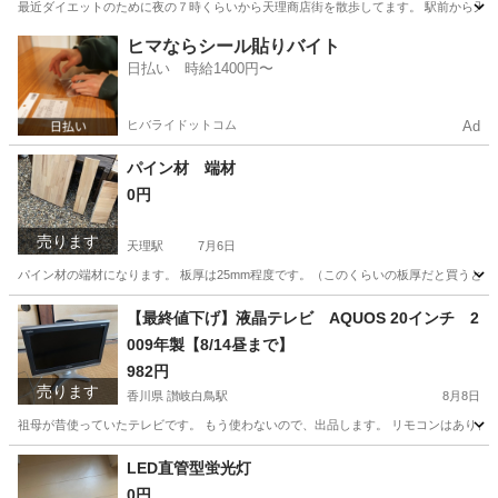
最近ダイエットのために夜の７時くらいから天理商店街を散歩してます。 駅前から天理教
奈良
天理市
前栽駅
その他
一緒に
ヒマならシール貼りバイト
日払い 時給1400円〜
ヒバライドットコム
Ad
パイン材 端材
0円
売ります
天理駅
7月6日
パイン材の端材になります。 板厚は25mm程度です。（このくらいの板厚だと買うとま
奈良
天理市
天理駅
その他
パイン
【最終値下げ】液晶テレビ AQUOS 20インチ 2
009年製【8/14昼まで】
982円
売ります
香川県 讃岐白鳥駅
8月8日
祖母が昔使っていたテレビです。 もう使わないので、出品します。 リモコンはありま
香川
東かがわ市
讃岐白鳥駅
テレビ
20インチ
LED直管型蛍光灯
0円