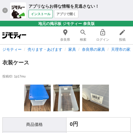
アプリならお得な情報を見逃さない！
インストール
アプリで開く
地元の掲示板 ジモティー 奈良版
奈良県
検索
ログイン
投稿
ジモティー
売ります・あげます
家具
奈良県の家具
天理市の家
衣装ケース
投稿ID: 1p17mu
0円
商品価格