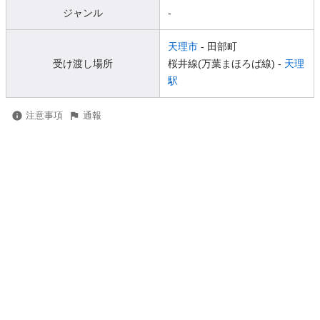
ジャンル
-
天理市
- 田部町
受け渡し場所
桜井線(万葉まほろば線) -
天理
駅
注意事項
通報