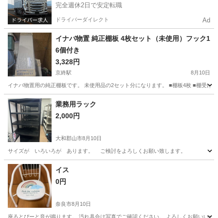
完全週休2日で安定転職
ドライバーダイレクト
Ad
イナバ物置 純正棚板 4枚セット（未使用）フック1
6個付き
3,328円
京終駅
8月10日
イナバ物置用の純正棚板です。 未使用品の2セット分になります。 ■棚板4枚 ■棚受けフッ
奈良
奈良市
京終駅
収納家具
業務用ラック
2,000円
大和郡山市
8月10日
サイズが いろいろが あります。 ご検討をよろしくお願い致します。
奈良
大和郡山市
収納家具
イス
0円
奈良市
8月10日
座るとぴーと音が鳴ります。 汚れ具合は写真でご確認ください。 よろしくお願いいた