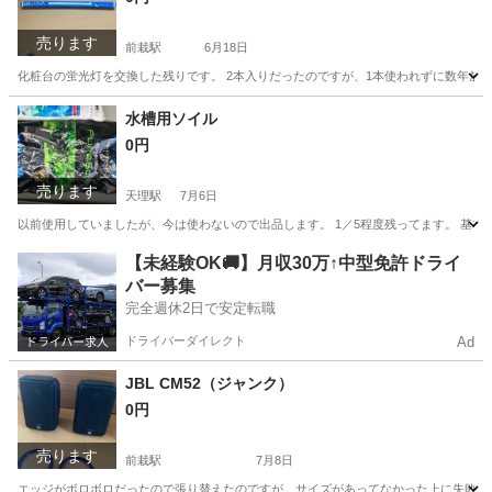
売ります
前栽駅
6月18日
化粧台の蛍光灯を交換した残りです。 2本入りだったのですが、1本使われずに数年放置
奈良
天理市
前栽駅
照明器具
蛍光灯
水槽用ソイル
0円
売ります
天理駅
7月6日
以前使用していましたが、今は使わないので出品します。 1／5程度残ってます。 基
奈良
天理市
天理駅
その他
ソイル
【未経験OK🚚】月収30万↑中型免許ドライ
バー募集
完全週休2日で安定転職
ドライバーダイレクト
Ad
JBL CM52（ジャンク）
0円
売ります
前栽駅
7月8日
エッジがボロボロだったので張り替えたのですが、サイズがあってなかった上に失敗した