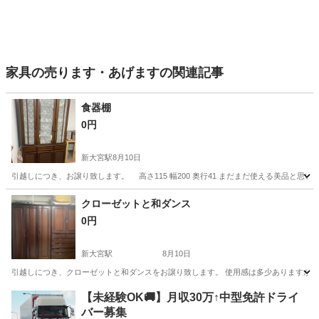
家具の売ります・あげますの関連記事
食器棚
0円
新大宮駅
8月10日
引越しにつき、お譲り致します。 高さ115 幅200 奥行41 まだまだ使える美品と思
奈良
奈良市
新大宮駅
収納家具
食器棚
クローゼットと和ダンス
0円
新大宮駅
8月10日
引越しにつき、クローゼットと和ダンスをお譲り致します。 使用感は多少ありますが、現役
奈良
奈良市
新大宮駅
収納家具
【未経験OK🚚】月収30万↑中型免許ドライ
バー募集