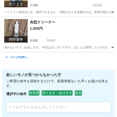
売ります
天理駅
6月2日
バッテリー劣化のため、使用できません。 内部のセルを交換すれば、使用可能かとは思
奈良
天理市
天理駅
生活家電
ダイソン
布団クリーナー
1,000円
売ります
前栽駅
7月6日
使わないので、出品します。 年式は少し古いですが、ほとんど使用していません。 中
奈良
天理市
前栽駅
生活家電
クリーナー
ページTOPへ
欲しいモノが見つからなかった方
ご希望の条件を登録するだけで、新着情報をいち早くお届け出来ま
す。
奈良県
売ります・あげます
家具
選択中の条件