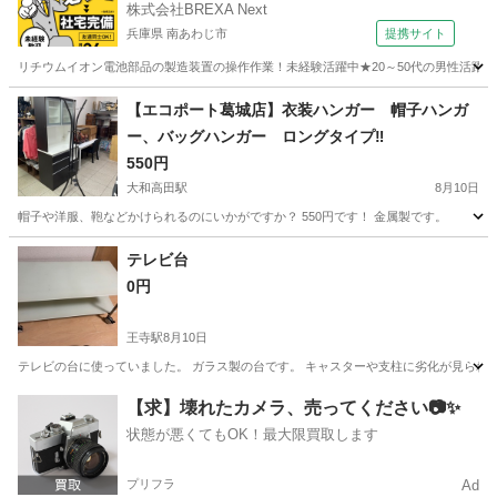
株式会社BREXA Next
兵庫県 南あわじ市
提携サイト
リチウムイオン電池部品の製造装置の操作作業！未経験活躍中★20～50代の男性活躍中
兵庫
南あわじ市
その他
【エコポート葛城店】衣装ハンガー 帽子ハンガ
ー、バッグハンガー ロングタイプ‼️
550円
大和高田駅
8月10日
帽子や洋服、鞄などかけられるのにいかがですか？ 550円です！ 金属製です。
奈良
大和高田市
大和高田駅
収納家具
テレビ台
0円
王寺駅
8月10日
テレビの台に使っていました。 ガラス製の台です。 キャスターや支柱に劣化が見られ
奈良
北葛城郡
王寺駅
収納家具
支柱
【求】壊れたカメラ、売ってください📷✨
状態が悪くてもOK！最大限買取します
プリフラ
Ad