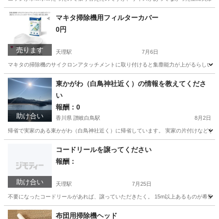
奈良
天理市
前栽駅
オーディオ
JBL
マキタ掃除機用フィルターカバー
0円
売ります
天理駅
7月6日
マキタの掃除機のサイクロンアタッチメントに取り付けると集塵能力が上がるらしいです。
奈良
天理市
天理駅
生活家電
マキタ
東かがわ（白鳥神社近く）の情報を教えてくださ
い
報酬：0
助け合い
香川県 讃岐白鳥駅
8月2日
帰省で実家のある東かがわ（白鳥神社近く）に帰省しています。 実家の片付けなどをし
香川
東かがわ市
讃岐白鳥駅
教えて
片付け
コードリールを譲ってください
報酬：
助け合い
天理駅
7月25日
不要になったコードリールがあれば、譲っていただきたく。 15m以上あるものが希望で
奈良
天理市
天理駅
買いたい/ください
布団用掃除機ヘッド