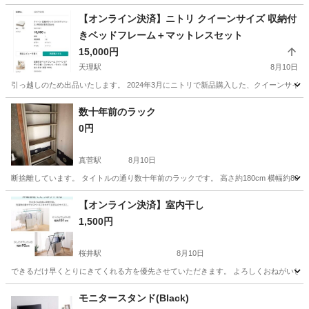
【オンライン決済】ニトリ クイーンサイズ 収納付
きベッドフレーム＋マットレスセット
15,000円
天理駅
8月10日
引っ越しのため出品いたします。 2024年3月にニトリで新品購入した、クイーンサイズ
奈良
天理市
天理駅
ベッド
数十年前のラック
0円
真菅駅
8月10日
断捨離しています。 タイトルの通り数十年前のラックです。 高さ約180cm 横幅約80c
奈良
橿原市
真菅駅
収納家具
【オンライン決済】室内干し
1,500円
桜井駅
8月10日
できるだけ早くとりにきてくれる方を優先させていただきます。 よろしくおねがいし
奈良
桜井市
桜井駅
収納家具
モニタースタンド(Black)