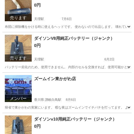
0円
売ります
天理駅
7月6日
布団に掃除機をかける時に使えるヘッドです。 使わないので出品します。 壊れていま
奈良
天理市
天理駅
生活家電
ダイソンV8用純正バッテリー（ジャンク）
0円
売ります
天理駅
6月2日
バッテリー劣化のため、使用できません。 内部のセルを交換すれば、使用可能かとは思
奈良
天理市
天理駅
生活家電
ダイソン
ズームイン東かがわ店
メンバー
香川県 讃岐白鳥駅
8月6日
帰省で東かがわの実家にいます。 暇な夜はズームインでイチパチを打ってます。 よか
香川
東かがわ市
讃岐白鳥駅
その他
ダイソンv10用純正バッテリー（ジャンク）
0円