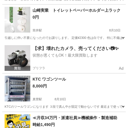
奈良
奈良市
椅子
イス
山崎実業 トイレットペーパーホルダー上ラック
0円
筒井駅
8月10日
引越しに伴い不要になったのでお譲りします。 定価¥2300 色は白です。 特に不備はあ
奈良
大和郡山市
筒井駅
収納家具
【求】壊れたカメラ、売ってください📷✨
状態が悪くてもOK！最大限買取します
プリフラ
Ad
KTC ワゴンツール
8,000円
真菅駅
8月10日
KTCのツールワゴンになります ３段で真ん中が固定で動かないです 最近まで使って
奈良
橿原市
真菅駅
収納家具
KTC
≪月収34万円・派遣社員≫機械操作・製造補助
時給1,490円