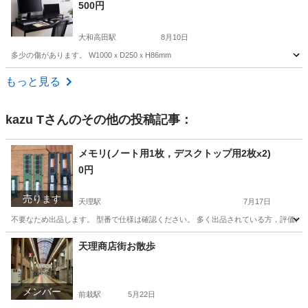
500円
大和高田駅
8月10日
多少の傷があります。 W1000ｘD250ｘH86mm
奈良
北葛城郡
大和高田駅
オフィス用家具
もっと見る
kazu T
さんのその他の投稿記事：
メモリ(ノート用1枚，デスクトップ用2枚x2)
0円
売ります
天理駅
7月17日
不要なため出品します。 型番で仕様は確認ください。 多く出品されている方，評価の高
奈良
天理市
天理駅
PCパーツ
デスクトップ
天理商店街お散歩
メンバー
前栽駅
5月22日