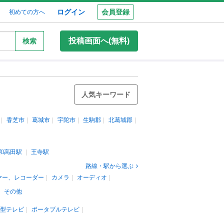
ログイン
会員登録
初めての方へ
投稿画面へ(無料)
検索
人気キーワード
香芝市
葛城市
宇陀市
生駒郡
北葛城郡
和高田駅
王寺駅
路線・駅から選ぶ
ヤー、レコーダー
カメラ
オーディオ
その他
蔵型テレビ
ポータブルテレビ