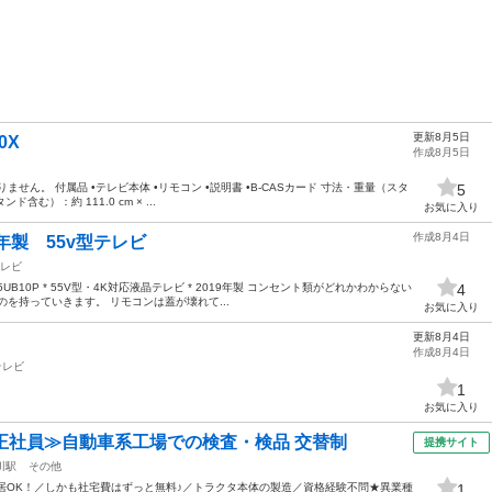
更新8月5日
0X
作成8月5日
せん。 付属品 •テレビ本体 •リモコン •説明書 •B-CASカード 寸法・重量（スタ
5
含む）：約 111.0 cm × ...
お気に入り
作成8月4日
年製 55v型テレビ
レビ
UB10P * 55V型・4K対応液晶テレビ * 2019年製 コンセント類がどれかわからない
4
を持っていきます。 リモコンは蓋が壊れて...
お気に入り
更新8月4日
作成8月4日
テレビ
1
お気に入り
正社員≫自動車系工場での検査・検品 交替制
提携サイト
川駅
その他
居OK！／しかも社宅費はずっと無料♪／トラクタ本体の製造／資格経験不問★異業種
1