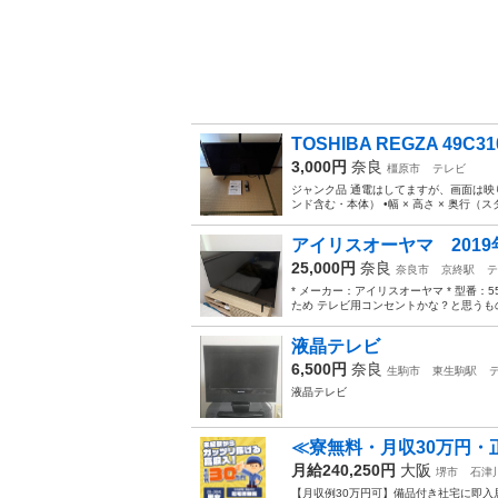
TOSHIBA REGZA 49C31
3,000円
奈良
橿原市
テレビ
ジャンク品 通電はしてますが、画面は映りま
ンド含む・本体） •幅 × 高さ × 奥行（スタンド
アイリスオーヤマ 2019
25,000円
奈良
奈良市
京終駅
テ
* メーカー：アイリスオーヤマ * 型番：55
ため テレビ用コンセントかな？と思うもの
液晶テレビ
6,500円
奈良
生駒市
東生駒駅
液晶テレビ
≪寮無料・月収30万円・
月給240,250円
大阪
堺市
石津
【月収例30万円可】備品付き社宅に即入