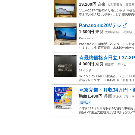
19,200円
奈良
大和高田市
高田駅
ソニー2017年製43V リモコン付き 
市までお引き取りお願いします 奈良県内
Panasonic20Vテレビ
1,600円
奈良
大和高田市
高田駅
Panasonic
Panasonic2010年製 20V リ
ります。 ご対応可能日 水木以外9時〜1
☆最終価格☆日立 L37-XP
4,000円
奈良
橿原市
テレビ
37インチ
37インチのHITACHI製液晶テレビ、H
液晶テレビです。 ※B-CASカードお付け
≪寮完備・月収34万円・
時給1,490円
兵庫
南あわじ市
そ
日払い
☆年休132日＆高月収例34万円☆車載
前払いで生活支援物資が受け取れる◎／20