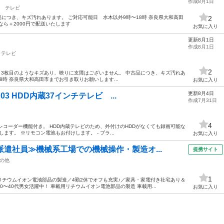
作成8月1日
テレビ
中古品につき、キズ汚れあります。 ご対応可能日 水木以外9時〜18時 奈良県大和高田
2
なら＋2000円で配送いたします
お気に入り
更新8月1日
作成8月1日
テレビ
2
モコン付き 3枚目のようなキズあり、映りに支障はございません。 中古品につき、キズ汚れあ
8時 奈良県大和高田市までお引き取りお願いします...
お気に入り
更新8月4日
03 HDD内蔵37インチテレビ ...
作成7月31日
4
DDレコーダー機能付き。 HDD内蔵テレビのため、外付けのHDDがなくても録画可能な
します。 ※リモコン電池もお付けします。 - ブラ...
お気に入り
派遣社員≫機械系工場での機械操作・製造オ...
提携サイト
の他
1
用リチウムイオン電池部品の製造／4勤2休でオフも充実♪／家具・家電付き社宅あり＆
〜40代男女活躍中！ 車載用リチウムイオン電池部品の製造 車載用...
お気に入り