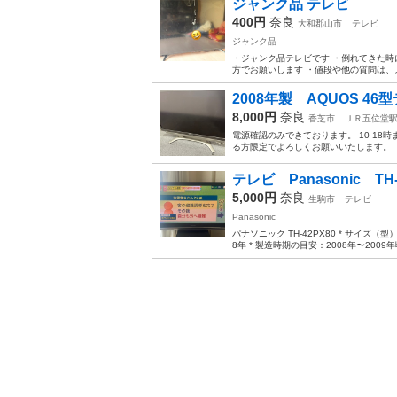
ジャンク品 テレビ
400円
奈良
大和郡山市
テレビ
ジャンク品
・ジャンク品テレビです ・倒れてきた時
方でお願いします ・値段や他の質問は、メッ
2008年製 AQUOS 46
8,000円
奈良
香芝市
ＪＲ五位堂
電源確認のみできております。 10-1
る方限定でよろしくお願いいたします。
テレビ Panasonic TH-
5,000円
奈良
生駒市
テレビ
Panasonic
パナソニック TH-42PX80 * サイズ（
8年 * 製造時期の目安：2008年〜2009年