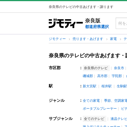
奈良県のテレビの中古あげます・譲ります
奈良版
都道府県選択
ジモティー
売ります・あげます
家電
奈良県のテレビの中古あげます・
市区郡
：
奈良県のテレビ
奈良市
磯城郡
高市郡
宇陀郡
駅
：
新大宮駅
桜井駅
生駒駅
ジャンル
：
全ての家電
季節、空調家
ポータブルプレーヤー
ビ
サブジャンル
：
全てのテレビ
液晶テレ
地上デジタルチューナー