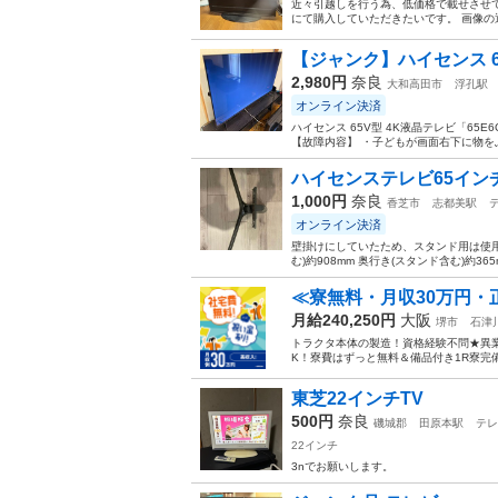
近々引越しを行う為、低価格で載せさせて
にて購入していただきたいです。 画像の
【ジャンク】ハイセンス 65V
2,980円
奈良
大和高田市
浮孔駅
オンライン決済
ハイセンス 65V型 4K液晶テレビ「65
【故障内容】 ・子どもが画面右下に物をぶ
ハイセンステレビ65イン
1,000円
奈良
香芝市
志都美駅
オンライン決済
壁掛けにしていたため、スタンド用は使用し
む)約908mm 奥行き(スタンド含む)約365
≪寮無料・月収30万円・
月給240,250円
大阪
堺市
石津
トラクタ本体の製造！資格経験不問★異
K！寮費はずっと無料＆備品付き1R寮完
東芝22インチTV
500円
奈良
磯城郡
田原本駅
テレ
22インチ
3nでお願いします。