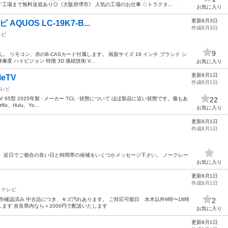
工場まで無料送迎あり◎《大阪府堺市》 人気の工場のお仕事 ◇トラクタ...
お気に入り
更新8月3日
AQUOS LC-19K7-B...
作成8月3日
レビ
9
ん。 リモコン、赤のB-CASカード付属します。 画面サイズ 19 インチ ブランド シ
像度 ハイビジョン 特徴 3D 接続技術 V...
お気に入り
更新8月1日
leTV
作成8月1日
レビ
ット TV 65型 2025年製 ･メーカー TCL ･状態について ほぼ新品に近い状態です。傷もあ
22
、Hulu、Yo...
お気に入り
更新8月1日
作成8月1日
 近日でご都合の良い日と時間帯の候補をいくつかメッセージ下さい。 ノークレー
お気に入り
更新8月1日
作成8月1日
テレビ
き 動作確認済み 中古品につき、キズ汚れあります。 ご対応可能日 水木以外9時〜18時
2
ます 奈良県内なら＋2000円で配送いたします
お気に入り
更新8月1日