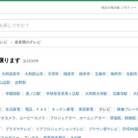
地元の掲示板 ジモティー
テレビ
奈良県のテレビ
譲ります
全2434件
大和高田市
大和郡山市
天理市
橿原市
桜井市
五條市
御所市
生駒市
山辺郡
吉野郡
学園前駅
新ノ口駅
学研奈良登美ヶ丘駅
大和西大寺駅
法隆寺駅
大
電
生活家電
電話、ＦＡＸ
キッチン家電
美容家電
テレビ
映像プレー
デオカメラ、ムービーカメラ
プロジェクター、ホームシアター
望遠鏡、顕微鏡
ビ
プラズマテレビ
リアプロジェクションテレビ
ブラウン管テレビ
DVD内
アクセサリー
アンテナ
衛星放送用品
その他