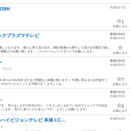
作成8月7日
H39H
1
お気に入り
更新8月8日
ックプラズマテレビ
作成8月6日
渡しとなります。 取りに来て頂ける方、2階の部屋から降ろして頂ける方限定で差し
で複数人でお願い致します。 ノークレームノーリターンでお願いします。
お気に入り
更新8月6日
✨
作成8月6日
テレビ
7
S 4K LC-52US30 まだまだ問題なく綺麗に映ります！ TV買い変えるため手放そう
かせていただくことも可能です！ よろしくお...
お気に入り
更新8月6日
作成8月6日
ビ
です。 写りはしますが年式が古い、リモコンがこわれているのでジャンクでの出品
5
いします。 取りに来ていただきたいです。 よろしくお願いします。
お気に入り
作成8月6日
ルハイビジョンテレビ 本体 LC-...
レビ