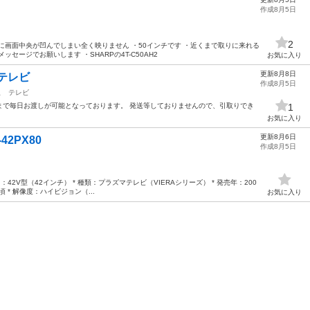
作成8月5日
2
に画面中央が凹んでしまい全く映りません ・50インチです ・近くまで取りに来れる
セージでお願いします ・SHARPの4T-C50AH2
お気に入り
更新8月8日
型テレビ
作成8月5日
駅
テレビ
8時まで毎日お渡しが可能となっております。 発送等しておりませんので、引取りでき
1
お気に入り
更新8月6日
42PX80
作成8月5日
型）：42V型（42インチ） * 種類：プラズマテレビ（VIERAシリーズ） * 発売年：200
頃 * 解像度：ハイビジョン（...
お気に入り