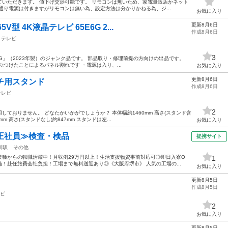
いただきます。 値下げ交渉可能です。 リモコンは無いため、家電量販店かネット
通り電源は付きますがリモコンは無い為、設定方法は分かりかねる為、ジ...
お気に入り
更新8月6日
型 4K液晶テレビ 65E6G 2...
作成8月6日
テレビ
3
E6G」（2023年製）のジャンク品です。 部品取り・修理前提の方向けの出品です。
つけたことによるパネル割れです ・電源は入り、...
お気に入り
更新8月6日
チ用スタンド
作成8月6日
テレビ
2
ておりません。 どなたかいかがでしょうか？ 本体幅約1460mm 高さ(スタンド含
mm 高さ(スタンドなし)約847mm スタンドは左...
お気に入り
正社員≫検査・検品
提携サイト
川駅
その他
業種からの転職活躍中！月収例29万円以上！生活支援物資事前対応可◎即日入寮O
1
備！赴任旅費会社負担！工場まで無料送迎あり◎《大阪府堺市》 人気の工場の...
お気に入り
更新8月5日
作成8月5日
ビ
2
お気に入り
更新8月5日