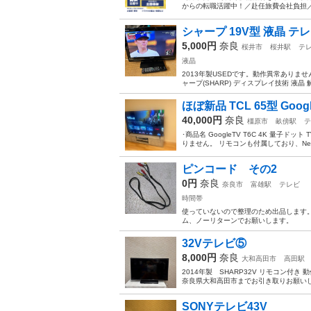
からの転職活躍中！／赴任旅費会社負担／
シャープ 19V型 液晶 テレビ 
5,000円
奈良
桜井市
桜井駅
テ
液晶
2013年製USEDです。動作異常ありませ
ャープ(SHARP) ディスプレイ技術 液晶 解
ほぼ新品 TCL 65型 Goog
40,000円
奈良
橿原市
畝傍駅
テ
･商品名 GoogleTV T6C 4K 量子ド
りません。 リモコンも付属しており、Netflix
ピンコード その2
0円
奈良
奈良市
富雄駅
テレビ
時間帯
使っていないので整理のため出品します。
ム、ノーリターンでお願いします。
32Vテレビ⑤
8,000円
奈良
大和高田市
高田駅
2014年製 SHARP32V リモコン付
奈良県大和高田市までお引き取りお願いし
SONYテレビ43V