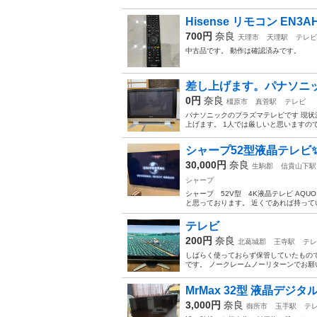
Hisense リモコン EN3A
700円
奈良
天理市
天理駅
テレビ
中古品です。 動作は確認済みです。
差し上げます。パナソニ
0円
奈良
橿原市
真菅駅
テレビ
パナソニックのプラズマテレビです 現状
上げます。 1人では厳しいと思いますの
シャープ52型液晶テレビ
30,000円
奈良
生駒郡
信貴山下駅
シャープ
シャープ 52V型 4K液晶テレビ AQUO
と思っております。 近くであれば持ってい
テレビ
200円
奈良
北葛城郡
王寺駅
テレ
しばらく使っておらず保管していたもの
です。 ノークレームノーリターンでお願
MrMax 32型 液晶デジタ
3,000円
奈良
御所市
玉手駅
テ