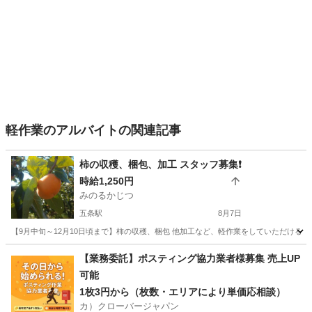
軽作業のアルバイトの関連記事
柿の収穫、梱包、加工 スタッフ募集❗
時給1,250円
みのるかじつ
五条駅
8月7日
【9月中旬～12月10日頃まで】柿の収穫、梱包 他加工など、軽作業をしていただける方を募集してい
奈良
五條市
五条駅
農業
時給
【業務委託】ポスティング協力業者様募集 売上UP
可能
1枚3円から（枚数・エリアにより単価応相談）
カ）クローバージャパン