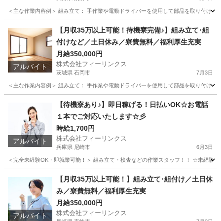
＜主な作業内容例＞ 組み立て： 手作業や電動ドライバーを使用して部品を取り付け バリ
大分
別府市
工場
電動
【月収35万以上可能！待機寮完備♪】組み立て･組
付けなど／土日休み／寮費無料／福利厚生充実
月給350,000円
株式会社フィーリンクス
アルバイト
茨城県 石岡市
7月3日
＜主な作業内容例＞ 組み立て： 手作業や電動ドライバーを使用して部品を取り付け バリ
茨城
石岡市
工場
電動
【待機寮あり♪】即日稼げる！日払いOK☆お電話
１本でご対応いたします☆彡
時給1,700円
株式会社フィーリンクス
アルバイト
兵庫県 尼崎市
6月3日
＜完全未経験OK・即就業可能！＞ 組み立て・検査などの作業スタッフ！！ ☆未経験でも高時給
兵庫
尼崎市
工場
時給
【月収35万以上可能！】組み立て･組付け／土日休
み／寮費無料／福利厚生充実
月給350,000円
株式会社フィーリンクス
アルバイト