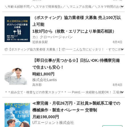
＼年齢＆経験不問／＼スマホで簡単報告♪／ ＼マニュアル完備／＼スキマ時間のお小遣い稼ぎ
奈良
生駒市
その他
（ポスティング）協力業者様 大募集 売上100万以
上可能
1枚3円から（枚数・エリアにより単価応相談）
カ）クローバージャパン
近鉄奈良駅
8月4日
📦【ポスティング協力業者様 大募集！】📦 ━━ こんな方にピッタリ！ ・すでにポステ
奈良
奈良市
近鉄奈良駅
軽作業
業務委託契約
【即日仕事が見つかる☆】日払いOK♪待機寮完備
で住まいも安心！
時給1,800円
株式会社Lantis
高市郡
8月4日
＊＊組み立て・検査などの作業スタッフ＊＊ --- Point1 --- 未経験も就業OK！
奈良
高市郡
工場
スタッフ
≪寮完備・月収26万円・正社員≫製紙系工場での
機械操作・製造オペレーター 交替制
月給198,000円
UTエージェント株式会社