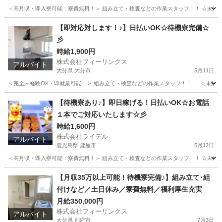
＜高月収・即入寮可能：寮費無料！＞ 組み立て・検査などの作業スタッフ！！ ☆未経験でも
福岡
うきは市
工場
時給
【即対応対します！♪】日払いOK☆待機寮完備☆
彡
時給1,900円
株式会社フィーリンクス
アルバイト
大分県 大分市
5月11日
＜完全未経験OK・即就業可能！＞ 組み立て・検査などの作業スタッフ！！ ☆未経験でも高時給
大分
大分市
軽作業
時給
【待機寮あり♪】即日稼げる！日払いOK☆お電話
１本でご対応いたします☆彡
時給1,600円
株式会社ライデル
アルバイト
鹿児島県 鹿屋市
5月12日
＜高月収・即入寮可能：寮費無料！＞ 組み立て・検査などの作業スタッフ！！ ☆未経験でも
鹿児島
鹿屋市
工場
時給
【月収35万以上可能！待機寮完備♪】組み立て･組
付けなど／土日休み／寮費無料／福利厚生充実
月給350,000円
株式会社フィーリンクス
アルバイト
大分県 別府市
7月3日