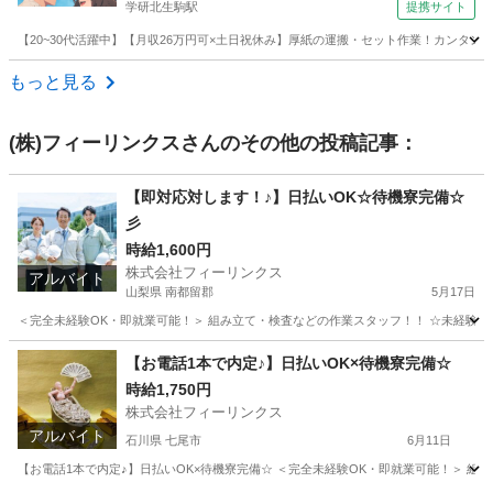
学研北生駒駅
提携サイト
【20~30代活躍中】【月収26万円可×土日祝休み】厚紙の運搬・セット作業！カンタン・モ
奈良
生駒市
学研北生駒駅
その他
もっと見る
(株)フィーリンクス
さんのその他の投稿記事：
【即対応対します！♪】日払いOK☆待機寮完備☆
彡
時給1,600円
株式会社フィーリンクス
アルバイト
山梨県 南都留郡
5月17日
＜完全未経験OK・即就業可能！＞ 組み立て・検査などの作業スタッフ！！ ☆未経験でも高時給
山梨
南都留郡
工場
時給
【お電話1本で内定♪】日払いOK×待機寮完備☆
時給1,750円
株式会社フィーリンクス
アルバイト
石川県 七尾市
6月11日
【お電話1本で内定♪】日払いOK×待機寮完備☆ ＜完全未経験OK・即就業可能！＞ 組み立て