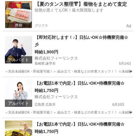
石川
七尾市
工場
時給
【夏のタンス整理👘】着物をまとめて査定
状態が悪くてもOK！最大限買取します
プリフラ
Ad
【即対応対します！♪】日払いOK☆待機寮完備☆
彡
時給1,900円
株式会社フィーリンクス
アルバイト
長崎県 諫早市
5月14日
＜完全未経験OK・即就業可能！＞ 組み立て・検査などの作業スタッフ！！ ☆未経験でも高時給
長崎
諫早市
軽作業
時給
【お電話1本で内定♪】日払いOK×待機寮完備☆
時給1,750円
株式会社フィーリンクス
アルバイト
広島県 広島市
6月10日
＜完全未経験OK・即就業可能！＞ 組み立て・検査などの作業スタッフ！！ ☆未経験でも高時給
広島
広島市
工場
時給
【お電話1本で内定♪】日払いOK×待機寮完備☆
時給1,750円