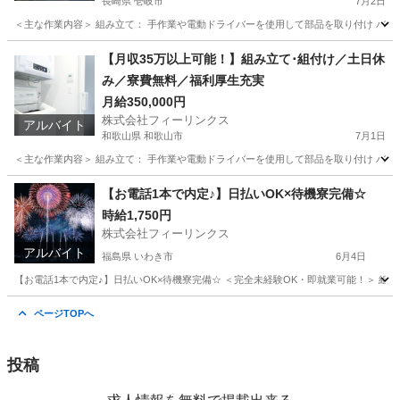
長崎県 壱岐市
7月2日
＜主な作業内容＞ 組み立て： 手作業や電動ドライバーを使用して部品を取り付け バリ取
長崎
壱岐市
工場
電動
【月収35万以上可能！】組み立て･組付け／土日休
み／寮費無料／福利厚生充実
月給350,000円
株式会社フィーリンクス
アルバイト
和歌山県 和歌山市
7月1日
＜主な作業内容＞ 組み立て： 手作業や電動ドライバーを使用して部品を取り付け バリ取
和歌山
和歌山市
工場
電動
【お電話1本で内定♪】日払いOK×待機寮完備☆
時給1,750円
株式会社フィーリンクス
アルバイト
福島県 いわき市
6月4日
【お電話1本で内定♪】日払いOK×待機寮完備☆ ＜完全未経験OK・即就業可能！＞ 組み立て
福島
いわき市
工場
時給
ページTOPへ
投稿