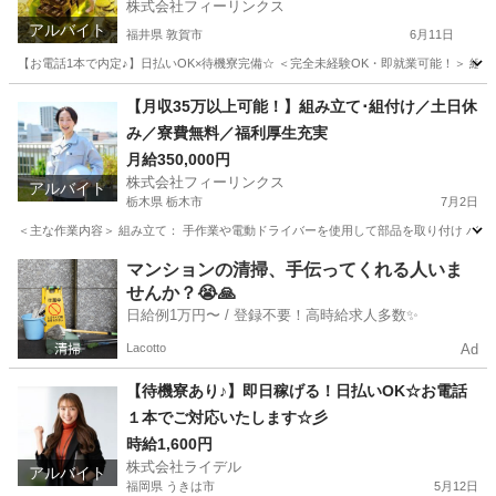
株式会社フィーリンクス
アルバイト
福井県 敦賀市
6月11日
【お電話1本で内定♪】日払いOK×待機寮完備☆ ＜完全未経験OK・即就業可能！＞ 組み立て
福井
敦賀市
工場
時給
【月収35万以上可能！】組み立て･組付け／土日休
み／寮費無料／福利厚生充実
月給350,000円
株式会社フィーリンクス
アルバイト
栃木県 栃木市
7月2日
＜主な作業内容＞ 組み立て： 手作業や電動ドライバーを使用して部品を取り付け バリ取
栃木
栃木市
工場
電動
マンションの清掃、手伝ってくれる人いま
せんか？😭🙏
日給例1万円〜 / 登録不要！高時給求人多数✨
Lacotto
Ad
【待機寮あり♪】即日稼げる！日払いOK☆お電話
１本でご対応いたします☆彡
時給1,600円
株式会社ライデル
アルバイト
福岡県 うきは市
5月12日