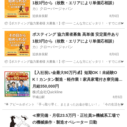
1枚3円から（枚数・エリアにより単価応相談）
カ）クローバージャパン
近鉄奈良駅
8月6日
📦【ポスティング協力業者様 大募集！】📦 ━━ こんな方にピッタリ！ ・すでにポステ
奈良
奈良市
近鉄奈良駅
軽作業
業務委託契約
ポスティング 協力業者募集 高単価 安定案件あり
1枚3円から（枚数・エリアにより単価応相談）
カ）クローバージャパン
近鉄奈良駅
8月6日
📦【ポスティング協力業者様 大募集！】📦 ━━ こんな方にピッタリ！ ・すでにポステ
奈良
奈良市
近鉄奈良駅
軽作業
業務委託契約
【入社祝い金最大90万円💰】短期OK！未経験O
K！カンタン製造・軽作業！家具家電付き寮完備
🏠
月給350,000円
株式会社Quickline
平城山駅
8月5日
"🌟 アピールポイント 「手っ取り早く、まとまったお金が欲しい！」 「今の生活を抜け
奈良
奈良市
平城山駅
工場
時給
≪寮完備・月収23.5万円・正社員≫機械系工場で
の機械操作・製造オペレーター 日勤