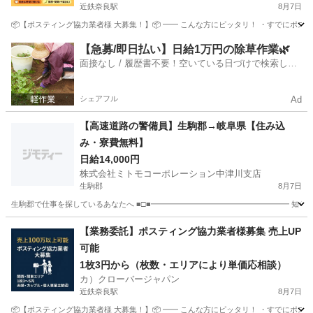
近鉄奈良駅
8月7日
📦【ポスティング協力業者様 大募集！】📦 ━━ こんな方にピッタリ！ ・すでにポステ
奈良
奈良市
近鉄奈良駅
軽作業
業務委託
【急募/即日払い】日給1万円の除草作業🌿
面接なし / 履歴書不要！空いている日づけで検索して
即日はたらける✨
シェアフル
Ad
【高速道路の警備員】生駒郡→岐阜県【住み込
み・寮費無料】
日給14,000円
株式会社ミトモコーポレーション中津川支店
生駒郡
8月7日
生駒郡で仕事を探しているあなたへ ■□■━━━━━━━━━━━━━━━━━━ 知らな
奈良
生駒郡
警備員
給料
【業務委託】ポスティング協力業者様募集 売上UP
可能
1枚3円から（枚数・エリアにより単価応相談）
カ）クローバージャパン
近鉄奈良駅
8月7日
📦【ポスティング協力業者様 大募集！】📦 ━━ こんな方にピッタリ！ ・すでにポステ