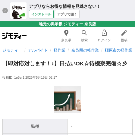
アプリならお得な情報を見逃さない！
インストール
アプリで開く
地元の掲示板 ジモティー 奈良版
奈良県
検索
ログイン
投稿
ジモティー
アルバイト
軽作業
奈良県の軽作業
橿原市の軽作業
【即対応対します！♪】日払いOK☆待機寮完備☆彡
投稿ID: 1p5sr1
2026年5月15日 02:17
職種
-