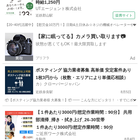
時給1,250円
UTエージェント株式会社
近鉄郡山駅
提携サイト
【20~40代活躍中】【慰労金10万円！】日勤&土日休み☆ネジの機械オペレーターや検査
奈良
大和郡山市
近鉄郡山駅
その他
【家に眠ってる】カメラ買い取ります📷
状態が悪くてもOK！最大限買取します
プリフラ
Ad
ポスティング 協力業者募集 高単価 安定案件あり
1枚3円から（枚数・エリアにより単価応相談）
カ）クローバージャパン
近鉄奈良駅
8月5日
📦【ポスティング協力業者様 大募集！】📦 ━━ こんな方にピッタリ！ ・すでにポステ
奈良
奈良市
近鉄奈良駅
軽作業
業務委託契約
【１件あたり3000円/想定作業時間：90分】 共用
部清掃_掃き・拭き上げ_26-30世帯
１件あたり3000円/想定作業時間：90分
ご近所ワーク株式会社
生駒市
8月4日