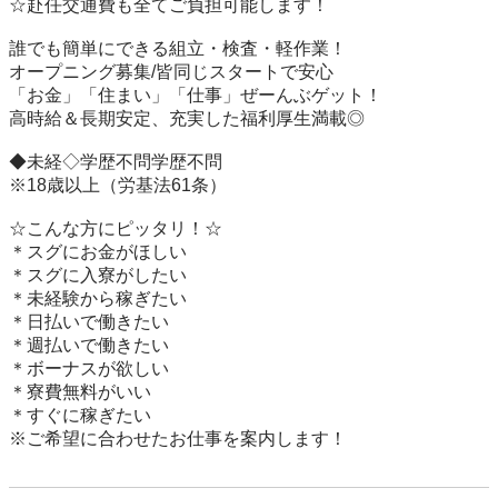
☆赴任交通費も全てご負担可能します！

誰でも簡単にできる組立・検査・軽作業！

オープニング募集/皆同じスタートで安心

「お金」「住まい」「仕事」ぜーんぶゲット！

高時給＆長期安定、充実した福利厚生満載◎

◆未経◇学歴不問学歴不問

※18歳以上（労基法61条）

☆こんな方にピッタリ！☆

＊スグにお金がほしい 

＊スグに入寮がしたい

＊未経験から稼ぎたい

＊日払いで働きたい

＊週払いで働きたい

＊ボーナスが欲しい

＊寮費無料がいい

＊すぐに稼ぎたい

※ご希望に合わせたお仕事を案内します！