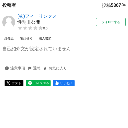
投稿者
投稿
5367
件
(株)フィーリンクス
性別非公開
フォローする
0.0
身分証
電話番号
法人書類
自己紹介文が設定されていません
注意事項
通報
お気に入り
ポスト
いいね！
LINEで送る