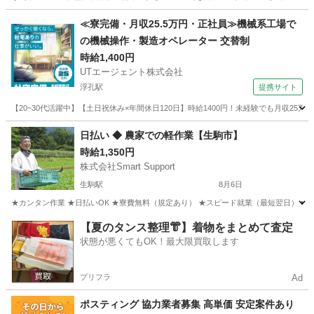
奈良
奈良市
近鉄奈良駅
軽作業
業務委託
≪寮完備・月収25.5万円・正社員≫機械系工場で
の機械操作・製造オペレーター 交替制
時給1,400円
UTエージェント株式会社
浮孔駅
提携サイト
【20~30代活躍中】【土日祝休み×年間休日120日】時給1400円！未経験でも月収25
奈良
橿原市
浮孔駅
その他
日払い ◆ 農家での軽作業【生駒市】
時給1,350円
株式会社Smart Support
生駒駅
8月6日
★カンタン作業 ★日払いOK ★寮費無料（規定あり） ★スピード就業（最短翌日） ■ 
奈良
生駒市
生駒駅
仕分け
雑草
【夏のタンス整理👘】着物をまとめて査定
状態が悪くてもOK！最大限買取します
プリフラ
Ad
ポスティング 協力業者募集 高単価 安定案件あり