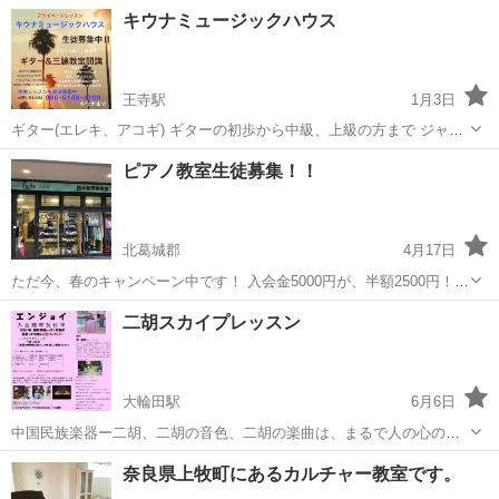
スンできます。 難しくない方法で始めましょう♪ (ビデオ通話・演奏動
奈良
北葛城郡
大輪田駅
二胡
キウナミュージックハウス
画) お仕事で忙しいから、決まった時間に通えない。 対面のレッスン
は緊張...
王寺駅
1月3日
ギター(エレキ、アコギ) ギターの初歩から中級、上級の方まで ジャン
ルは生徒様のご希望に合わせのレッスン 沖縄唄三線 沖縄民謡、沖縄ポ
奈良
北葛城郡
王寺駅
ギター
ピアノ教室生徒募集！！
ップスを中心に まずは唄から三線を学んでいきます 入会金5000円 ...
北葛城郡
4月17日
ただ今、春のキャンペーン中です！ 入会金5000円が、半額2500円！！
でさせて頂きます。 よろしければ、一度無料体験にお越し下さい〜 レ
奈良
北葛城郡
ピアノ
二胡スカイプレッスン
ッスン中に生徒さん同士宿題、遊び、漫画読み放題！！！ 振り替えレ
ッスンあり！
大輪田駅
6月6日
中国民族楽器ー二胡、二胡の音色、二胡の楽曲は、まるで人の心の叫
びのように響いてきます。 講師プロフィール 5歳から二胡習い始め
奈良
北葛城郡
大輪田駅
二胡
民族楽器
奈良県上牧町にあるカルチャー教室です。
る、上海音楽学院二胡10級(最高レベル)取得 二胡のほか、ピアノも学