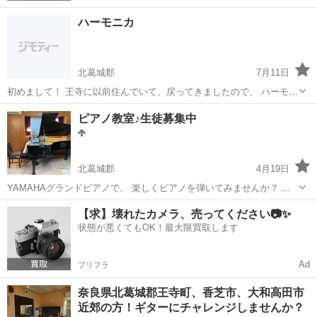
ハーモニカ
北葛城郡
7月11日
初めまして！ 王寺に以前住んでいて、戻ってきましたので、 ハーモニ
カクラブを立ち上げようと考えております。 複音ハーモニカ、クロマ
奈良
北葛城郡
その他
ハーモニカ
ピアノ教室♪生徒募集中
チックハーモニカでも大丈夫です。 やってみようかな、やりたいけ
ど、初めてしたい方などおら...
北葛城郡
4月19日
YAMAHAグランドピアノで、 楽しくピアノを弾いてみませんか？ 幼
児から大人の方まで ピアノの個人レッスンをしています♪ ピアノ教師
奈良
北葛城郡
ピアノ
レッスン
【求】壊れたカメラ、売ってください📷✨
として30年の経験、 子ども発達障害支援アドバイザーの資格を習得。
状態が悪くてもOK！最大限買取します
1レッスン45分(4...
Ad
プリフラ
奈良県北葛城郡王寺町、香芝市、大和高田市
近郊の方！ギターにチャレンジしませんか？