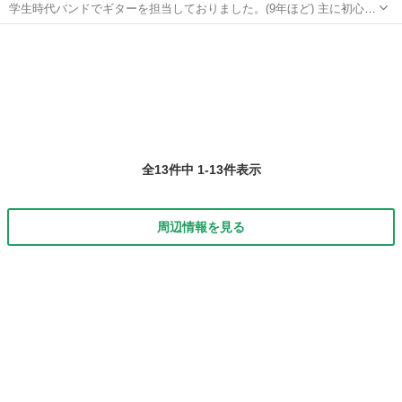
学生時代バンドでギターを担当しておりました。(9年ほど) 主に初心者
の方を対象としたレッスンを想定しています。 (ギターのプロではない
奈良
北葛城郡
ギター
ため、上級テクニックに関してはレッスンできないこともあります。
ご了承ください。) 近所...
全13件中 1-13件表示
周辺情報を見る