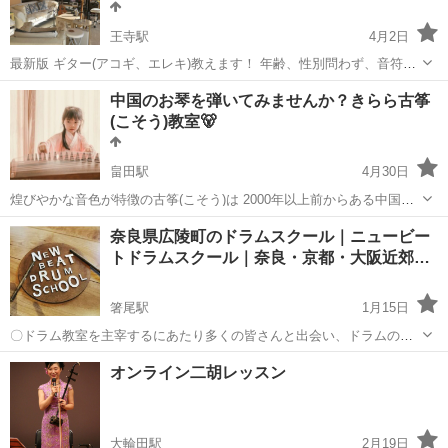
王寺駅
4月2日
最新版 ギター(アコギ、エレキ)教えます！ 年齢、性別問わず、音符読
めなくても大丈夫！ ヤマハリズムマシーンを活用。 効率的にレッス
奈良
北葛城郡
王寺駅
ギター
カブトムシ
中国のお琴を弾いてみませんか？きらら古筝
ン、ギター上達お手伝いします！ ⚫️レッスン 月２回 (基本、隔週)
(こそう)教室🐻
調...
畠田駅
4月30日
煌びやかな音色が特徴の古筝(こそう)は 2000年以上前からある中国の
お琴で、 中国国内ではピアノの次に習う方が多くとてもポピュラーな
奈良
北葛城郡
畠田駅
その他
オンライン
奈良県広陵町のドラムスクール｜ニュービー
楽器です。 体験教室は無料で開講しますので まずはお気軽にお問い合
トドラムスクール｜奈良・京都・大阪近郊…
わせください！😊 教...
箸尾駅
1月15日
〇ドラム教室を主宰するにあたり多くの皆さんと出会い、ドラムの
話、音楽の話をたくさん出来れば幸せです。 見学、体験レッスンも大
奈良
北葛城郡
箸尾駅
ドラム
レッスン
オンライン二胡レッスン
歓迎！お気軽にお問い合わせください。 経験や嗜好を考慮し個々に最
適なプログラムを考え、き...
大輪田駅
2月19日