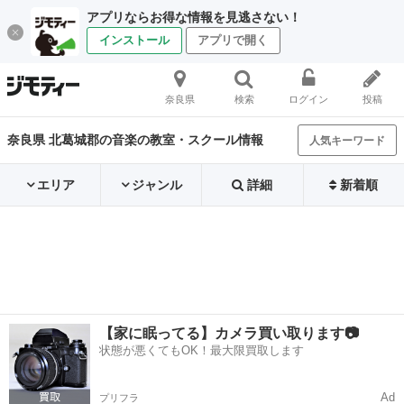
アプリならお得な情報を見逃さない！
インストール
アプリで開く
奈良県
検索
ログイン
投稿
奈良県 北葛城郡の音楽の教室・スクール情報
人気キーワード
エリア
ジャンル
詳細
新着順
【家に眠ってる】カメラ買い取ります📷
状態が悪くてもOK！最大限買取します
Ad
プリフラ