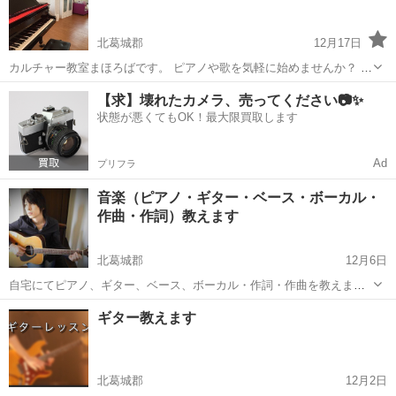
ぶ 2008年〜2017年日本...
北葛城郡
12月17日
カルチャー教室まほろばです。 ピアノや歌を気軽に始めませんか？ 当
教室は広々とした部屋でグランドピアノによるレッスンを行なってお
奈良
北葛城郡
ピアノ
カルチャー
【求】壊れたカメラ、売ってください📷✨
ります。 お子様から大人の方まで優しく丁寧に指導致します。 ピアノ
状態が悪くてもOK！最大限買取します
は驚くほど脳によいとさ...
Ad
プリフラ
音楽（ピアノ・ギター・ベース・ボーカル・
作曲・作詞）教えます
北葛城郡
12月6日
自宅にてピアノ、ギター、ベース、ボーカル・作詞・作曲を教えま
す。料金は1時間1000円（初回無料）となります。以下のサイトにて当
奈良
北葛城郡
ピアノ
料金
ギター教えます
方の音源を聴いて頂けます。まずはお気軽にご連絡くださると幸いで
す。https://yuki-tr...
北葛城郡
12月2日