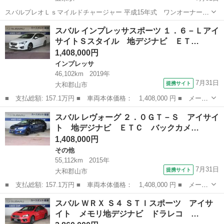
スバルプレオＬｓマイルドチャージャー 平成15年式 ワンオーナー車
両 走行距離8万5000キロ台 ＣＶＴ 走る曲がる止まる問題ありませ
奈良
奈良市
五条駅
プレオ
スバル インプレッサスポーツ １．６－Ｌアイ
ん。 不具合なし、足回りダウンサス、 燃料ハイオク使用です。 早
サイトＳスタイル 地デジナビ ＥＴ…
いです。 ...
1,408,000円
インプレッサ
46,102km
2019年
7月31日
提携サイト
大和郡山市
■ 支払総額: 157.1万円 ■ 車両本体価格： 1,408,000 円 ■ メーカ
ー名： スバル ■ 車種名： インプレッサスポーツ ■ グレード
奈良
大和郡山市
インプレッサ
スバル レヴォーグ ２．０ＧＴ－Ｓ アイサイ
名： １．６－ＬアイサイトＳスタイル 地デジナビ ＥＴＣ ドラ
ト 地デジナビ ＥＴＣ バックカメ…
レコ バッ...
1,408,000円
その他
55,112km
2015年
7月31日
提携サイト
大和郡山市
■ 支払総額: 157.1万円 ■ 車両本体価格： 1,408,000 円 ■ メーカ
ー名： スバル ■ 車種名： レヴォーグ ■ グレード名： ２．０
奈良
大和郡山市
その他
スバル ＷＲＸ Ｓ４ ＳＴＩスポーツ アイサ
ＧＴ－Ｓ アイサイト 地デジナビ ＥＴＣ バックカメラ サイド
イト メモリ地デジナビ ドラレコ …
カメラ ...