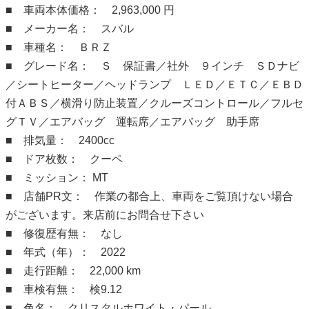
■ 車両本体価格： 2,963,000 円
■ メーカー名： スバル
■ 車種名： ＢＲＺ
■ グレード名： Ｓ 保証書／社外 ９インチ ＳＤナビ
／シートヒーター／ヘッドランプ ＬＥＤ／ＥＴＣ／ＥＢＤ
付ＡＢＳ／横滑り防止装置／クルーズコントロール／フルセ
グＴＶ／エアバッグ 運転席／エアバッグ 助手席
■ 排気量： 2400cc
■ ドア枚数： クーペ
■ ミッション： MT
■ 店舗PR文： 作業の都合上、車両をご覧頂けない場合
がございます。来店前にお問合せ下さい
■ 修復歴有無： なし
■ 年式（年）： 2022
■ 走行距離： 22,000 km
■ 車検有無： 検9.12
■ 色名： クリスタルホワイト・パール