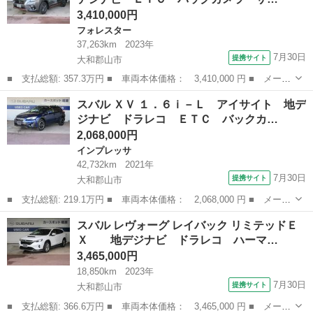
3,410,000円
フォレスター
37,263km
2023年
7月30日
提携サイト
大和郡山市
■ 支払総額: 357.3万円 ■ 車両本体価格： 3,410,000 円 ■ メーカ
ー名： スバル ■ 車種名： フォレスター ■ グレード名： Ｘ－
奈良
大和郡山市
フォレスター
スバル ＸＶ １．６ｉ－Ｌ アイサイト 地デ
ＢＲＥＡＫ ＳＤ地デジナビ ＥＴＣ バックカメラ サイドカメ
ジナビ ドラレコ ＥＴＣ バックカ…
ラ ＳＲＨ...
2,068,000円
インプレッサ
42,732km
2021年
7月30日
提携サイト
大和郡山市
■ 支払総額: 219.1万円 ■ 車両本体価格： 2,068,000 円 ■ メーカ
ー名： スバル ■ 車種名： ＸＶ ■ グレード名： １．６ｉ－
奈良
大和郡山市
インプレッサ
スバル レヴォーグ レイバック リミテッドＥ
Ｌ アイサイト 地デジナビ ドラレコ ＥＴＣ バックカメラ Ｌ
Ｘ 地デジナビ ドラレコ ハーマ…
ＥＤヘッド...
3,465,000円
18,850km
2023年
7月30日
提携サイト
大和郡山市
■ 支払総額: 366.6万円 ■ 車両本体価格： 3,465,000 円 ■ メーカ