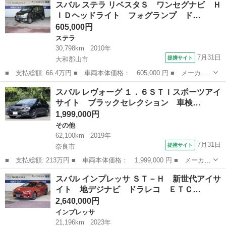
スバル ステラ リベスタＳ ワンセグナビ Ｈ
ーツ 地デジナビ ドラレコ ＥＴＣ クルーズコントロール １８
ＩＤヘッドライト フォグランプ ド…
インチア...
605,000円
ステラ
30,798km
2010年
7月31日
提携サイト
大和郡山市
■ 支払総額: 66.4万円 ■ 車両本体価格： 605,000 円 ■ メーカー
名： スバル ■ 車種名： ステラ ■ グレード名： リベスタＳ
奈良
大和郡山市
ステラ
スバル レヴォーグ １．６ＳＴＩスポーツアイ
ワンセグナビ ＨＩＤヘッドライト フォグランプ ドアミラーウイ
サイト ブラックセレクション 車検…
ンカー 電動...
1,999,000円
その他
62,100km
2019年
7月31日
提携サイト
奈良市
■ 支払総額: 213万円 ■ 車両本体価格： 1,999,000 円 ■ メーカー
名： スバル ■ 車種名： レヴォーグ ■ グレード名： １．６Ｓ
奈良
奈良市
その他
スバル インプレッサ ＳＴ－Ｈ 新世代アイサ
ＴＩスポーツアイサイト ブラックセレクション 車検整備付 レカ
イト 地デジナビ ドラレコ ＥＴＣ…
ロシート ...
2,640,000円
インプレッサ
21,196km
2023年