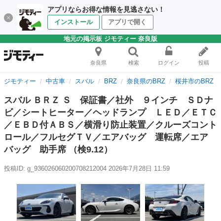
アプリならお得な情報を見逃さない！
インストール
アプリで開く
地元の掲示板 ジモティー 奈良版
奈良県
検索
ログイン
投稿
ジモティー
中古車
スバル
BRZ
奈良県のBRZ
桜井市のBRZ
スバル ＢＲＺ Ｓ 保証書／社外 ９インチ ＳＤナ
ビ／シートヒーター／ヘッドランプ ＬＥＤ／ＥＴＣ
／ＥＢＤ付ＡＢＳ／横滑り防止装置／クルーズコント
ロール／フルセグＴＶ／エアバッグ 運転席／エア
バッグ 助手席 （検9.12）
投稿ID: g_936026060200708212004
2026年7月28日 11:59