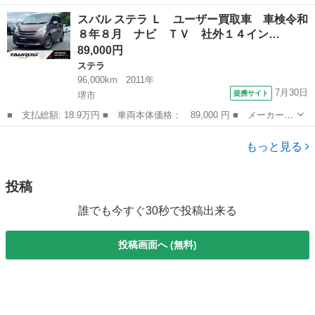
ー名： スバル ■ 車種名： レヴォーグ レイバック ■ グレード
奈良
大和郡山市
スバル
スバル ステラ Ｌ ユーザー買取車 車検令和
名： リミテッドＥＸ 地デジナビ ドラレコ ハーマンカード
８年８月 ナビ ＴＶ 社外１４イン…
ン ＳＴＩ...
89,000円
ステラ
96,000km
2011年
7月30日
提携サイト
堺市
■ 支払総額: 18.9万円 ■ 車両本体価格： 89,000 円 ■ メーカー
名： スバル ■ 車種名： ステラ ■ グレード名： Ｌ ユーザー
大阪
堺市
ステラ
買取車 車検令和８年８月 ナビ ＴＶ 社外１４インチアルミホイ
もっと見る
ール オートエ...
投稿
誰でも今すぐ30秒で投稿出来る
投稿画面へ (無料)