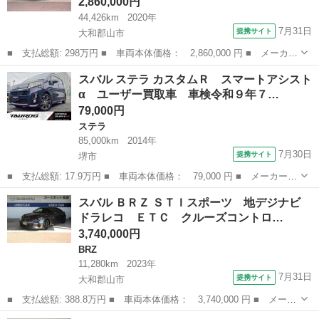
2,860,000円
44,426km
2020年
7月31日
提携サイト
大和郡山市
■ 支払総額: 298万円 ■ 車両本体価格： 2,860,000 円 ■ メーカー
名： スバル ■ 車種名： ＷＲＸ Ｓ４ ■ グレード名： ＳＴＩス
奈良
大和郡山市
スバル
スバル ステラ カスタムＲ スマートアシスト
ポーツ アイサイト メモリ地デジナビ ドラレコ ＥＴＣ バック
α ユーザー買取車 車検令和９年７…
カメラ ...
79,000円
ステラ
85,000km
2014年
7月30日
提携サイト
堺市
■ 支払総額: 17.9万円 ■ 車両本体価格： 79,000 円 ■ メーカー
名： スバル ■ 車種名： ステラ ■ グレード名： カスタムＲ
大阪
堺市
ステラ
スバル ＢＲＺ ＳＴＩスポーツ 地デジナビ
スマートアシストα ユーザー買取車 車検令和９年７月 ナビ 純正
ドラレコ ＥＴＣ クルーズコントロ…
１５インチア...
3,740,000円
BRZ
11,280km
2023年
7月31日
提携サイト
大和郡山市
■ 支払総額: 388.8万円 ■ 車両本体価格： 3,740,000 円 ■ メーカ
ー名： スバル ■ 車種名： ＢＲＺ ■ グレード名： ＳＴＩスポ
奈良
大和郡山市
BRZ