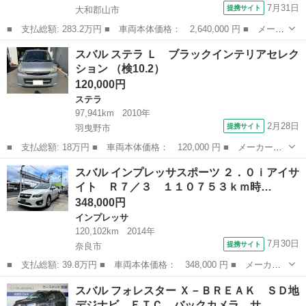
7月31日
提携サイト
大和郡山市
■ 支払総額: 283.2万円 ■ 車両本体価格： 2,640,000 円 ■ メーカ
ー名： スバル ■ 車種名： インプレッサ ■ グレード名： ＳＴ
奈良
大和郡山市
インプレッサ
スバル ステラ Ｌ ブラックインテリアセレク
－Ｈ 新世代アイサイト 地デジナビ ドラレコ ＥＴＣ バックカ
ション （検10.2）
メラ サ...
120,000円
ステラ
97,941km
2010年
2月28日
提携サイト
羽曳野市
■ 支払総額: 18万円 ■ 車両本体価格： 120,000 円 ■ メーカー
名： スバル ■ 車種名： ステラ ■ グレード名： Ｌ ブラック
大阪
羽曳野市
ステラ
スバル インプレッサスポーツ ２．０ｉアイサ
インテリアセレクション ■ 排気量： 660cc ■ ドア枚数： 5D ■
イト Ｒ７／３ １１０７５３ｋｍ時…
ミ...
348,000円
インプレッサ
120,102km
2014年
7月30日
提携サイト
奈良市
■ 支払総額: 39.8万円 ■ 車両本体価格： 348,000 円 ■ メーカー
名： スバル ■ 車種名： インプレッサスポーツ ■ グレード
奈良
奈良市
インプレッサ
スバル フォレスター Ｘ－ＢＲＥＡＫ ＳＤ地
名： ２．０ｉアイサイト Ｒ７／３ １１０７５３ｋｍ時プラグ交
デジナビ ＥＴＣ バックカメラ サ…
換済み ２６／５...