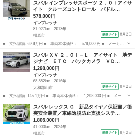
スバル インプレッサスポーツ ２．０ｉアイサ
マートアシスト 地デジナビ バックカメラ ＶＤＣ ハロゲンヘッ
イト クルーズコントロール パドル…
ドライト アイド...
578,000円
インプレッサ
81,927km
2013年
8月2日
提携サイト
橿原市
■ 支払総額: 69.8万円 ■ 車両本体価格： 578,000 円 ■ メーカー
名： スバル ■ 車種名： インプレッサスポーツ ■ グレード
奈良
橿原市
インプレッサ
スバル ＸＶ ２．０ｉ－Ｌ アイサイト 地デ
名： ２．０ｉアイサイト クルーズコントロール パドルシフト
ジナビ ＥＴＣ バックカメラ ＶＤ…
オートライト 電...
1,298,000円
インプレッサ
68,882km
2016年
8月2日
提携サイト
大和郡山市
■ 支払総額: 145.1万円 ■ 車両本体価格： 1,298,000 円 ■ メーカ
ー名： スバル ■ 車種名： ＸＶ ■ グレード名： ２．０ｉ－
奈良
大和郡山市
インプレッサ
スバル レックス Ｇ 新品タイヤ／保証書／衝
Ｌ アイサイト 地デジナビ ＥＴＣ バックカメラ ＶＤＣ アイ
突安全装置／車線逸脱防止支援システ…
ドリングス...
1,806,000円
41,000km
2024年
8月2日
提携サイト
橿原市