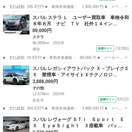
■ 支払総額: 195.9万円 ■ 車両本体価格： 1,806,000 円 ■ メーカ
ー名： スバル ■ 車種名： レックス ■ グレード名： Ｇ 新品
奈良
橿原市
スバル
スバル ステラ Ｌ ユーザー買取車 車検令和
タイヤ／保証書／衝突安全装置／車線逸脱防止支援システム／ヘッド
８年８月 ナビ ＴＶ 社外１４イン…
ランプ ...
89,000円
ステラ
96,000km
2011年
7月30日
提携サイト
堺市
■ 支払総額: 18.9万円 ■ 車両本体価格： 89,000 円 ■ メーカー
名： スバル ■ 車種名： ステラ ■ グレード名： Ｌ ユーザー
大阪
堺市
ステラ
スバル レガシィアウトバック Ｘ－ブレイクＥ
買取車 車検令和８年８月 ナビ ＴＶ 社外１４インチアルミホイ
Ｘ 禁煙車・アイサイトＸテクノロジ…
ール オートエ...
3,886,000円
その他
12,679km
2024年
8月2日
提携サイト
奈良市
■ 支払総額: 394.8万円 ■ 車両本体価格： 3,886,000 円 ■ メーカ
ー名： スバル ■ 車種名： レガシィアウトバック ■ グレード
奈良
奈良市
その他
スバル レヴォーグ ＳＴＩ Ｓｐｏｒｔ Ｅ
名： Ｘ－ブレイクＥＸ 禁煙車・アイサイトＸテクノロジー・ルー
Ｘ ＥｙｅＳｉｇｈｔ Ｘ搭載車 バッ…
フバケット...