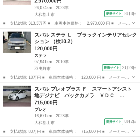
2,970,000円
26,074km
2023年
8月3日
提携サイト
大和郡山市
■ 支払総額: 313.3万円 ■ 車両本体価格： 2,970,000 円 ■ メーカ
ー名： スバル ■ 車種名： クロストレック ■ グレード名： リ
奈良
大和郡山市
スバル
スバル ステラ Ｌ ブラックインテリアセレク
ミテッド 地デジナビ ＥＴＣ バックカメラ サイドカメラ フロ
ション （検10.2）
ントカメ...
120,000円
ステラ
97,941km
2010年
2月28日
提携サイト
羽曳野市
■ 支払総額: 18万円 ■ 車両本体価格： 120,000 円 ■ メーカー
名： スバル ■ 車種名： ステラ ■ グレード名： Ｌ ブラック
大阪
羽曳野市
ステラ
スバル プレオプラス Ｆ スマートアシスト
インテリアセレクション ■ 排気量： 660cc ■ ドア枚数： 5D ■
地デジナビ バックカメラ ＶＤＣ …
ミ...
715,000円
プレオ
16,671km
2023年
8月2日
提携サイト
大和郡山市
■ 支払総額: 80万円 ■ 車両本体価格： 715,000 円 ■ メーカー
名： スバル ■ 車種名： プレオプラス ■ グレード名： Ｆ ス
奈良
大和郡山市
プレオ