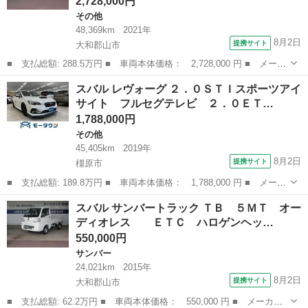
2,728,000円
その他
48,369km
2021年
8月2日
提携サイト
大和郡山市
■ 支払総額: 288.5万円 ■ 車両本体価格： 2,728,000 円 ■ メーカ
ー名： スバル ■ 車種名： レヴォーグ ■ グレード名： ＳＴ
奈良
大和郡山市
その他
スバル レヴォーグ ２．０ＳＴＩスポーツアイ
Ｉ Ｓｐｏｒｔ ＥＸ ＥｙｅＳｉｇｈｔ Ｘ搭載車 バックカメ
サイト フルセグテレビ ２．０ＥＴ…
ラ サイドカ...
1,788,000円
その他
45,405km
2019年
8月2日
提携サイト
橿原市
■ 支払総額: 189.8万円 ■ 車両本体価格： 1,788,000 円 ■ メーカ
ー名： スバル ■ 車種名： レヴォーグ ■ グレード名： ２．０
奈良
橿原市
その他
スバル サンバートラック ＴＢ ５ＭＴ オー
ＳＴＩスポーツアイサイト フルセグテレビ ２．０ＥＴＣ マルチ
ディオレス ＥＴＣ ハロゲンヘッ…
ヒーター...
550,000円
サンバー
24,021km
2015年
8月2日
提携サイト
大和郡山市
■ 支払総額: 62.2万円 ■ 車両本体価格： 550,000 円 ■ メーカー