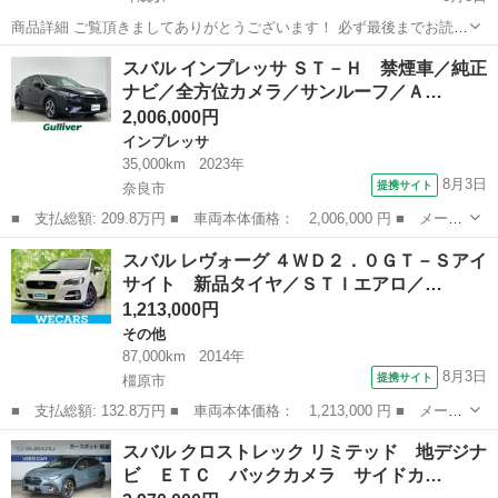
商品詳細 ご覧頂きましてありがとうございます！ 必ず最後までお読み
頂いて、ご納得して頂いた上でご購入ください。 3N厳守でお願い致し
奈良
橿原市
耳成駅
ステラ
エンジン
スバル インプレッサ ＳＴ－Ｈ 禁煙車／純正
ます。（トラブル防止の為現車確認を推奨しております） 素人出品の
ナビ／全方位カメラ／サンルーフ／Ａ…
為、難しい質問は答えかねます...
2,006,000円
インプレッサ
35,000km
2023年
8月3日
提携サイト
奈良市
■ 支払総額: 209.8万円 ■ 車両本体価格： 2,006,000 円 ■ メーカ
ー名： スバル ■ 車種名： インプレッサ ■ グレード名： ＳＴ
奈良
奈良市
インプレッサ
スバル レヴォーグ ４ＷＤ２．０ＧＴ－Ｓアイ
－Ｈ 禁煙車／純正ナビ／全方位カメラ／サンルーフ／ＡｐｐｌｅＣ
サイト 新品タイヤ／ＳＴＩエアロ／…
ａｒＰｌ...
1,213,000円
その他
87,000km
2014年
8月3日
提携サイト
橿原市
■ 支払総額: 132.8万円 ■ 車両本体価格： 1,213,000 円 ■ メーカ
ー名： スバル ■ 車種名： レヴォーグ ■ グレード名： ４ＷＤ
奈良
橿原市
その他
スバル クロストレック リミテッド 地デジナ
２．０ＧＴ－Ｓアイサイト 新品タイヤ／ＳＴＩエアロ／保証書／社
ビ ＥＴＣ バックカメラ サイドカ…
外 ＳＤ...