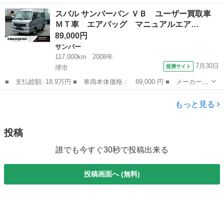
名： スバル ■ 車種名： サンバートラック ■ グレード名： Ｔ
奈良
大和郡山市
サンバー
スバル サンバーバン ＶＢ ユーザー買取車
Ｂ ５ＭＴ オーディオレス ＥＴＣ ハロゲンヘッドライト 光
ＭＴ車 エアバッグ マニュアルエア…
軸調整ダイヤ...
89,000円
サンバー
117,000km
2008年
7月30日
提携サイト
堺市
■ 支払総額: 18.9万円 ■ 車両本体価格： 89,000 円 ■ メーカー
名： スバル ■ 車種名： サンバーバン ■ グレード名： ＶＢ
大阪
堺市
サンバー
ユーザー買取車 ＭＴ車 エアバッグ マニュアルエアコン ＥＴ
もっと見る
Ｃ ベンチシート...
投稿
誰でも今すぐ30秒で投稿出来る
投稿画面へ (無料)