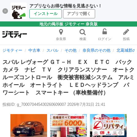
アプリならお得な情報を見逃さない！
インストール
アプリで開く
地元の掲示板 ジモティー 奈良版
奈良県
検索
ログイン
投稿
ジモティー
中古車
スバル
その他
奈良県のその他
北葛城郡の
スバル レヴォーグ ＧＴ－Ｈ ＥＸ ＥＴＣ バック
カメラ ナビ ＴＶ クリアランスソナー オートク
ルーズコントロール 衝突被害軽減システム アルミ
ホイール オートライト ＬＥＤヘッドランプ パ
ワーシート スマートキー （車検整備付）
投稿ID: g_700070445430260609007
2026年7月31日 21:41