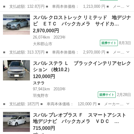
■ 支払総額: 132.8万円 ■ 車両本体価格： 1,213,000 円 ■ メーカ
ー名： スバル ■ 車種名： レヴォーグ ■ グレード名： ４ＷＤ
奈良
橿原市
その他
スバル クロストレック リミテッド 地デジナ
２．０ＧＴ－Ｓアイサイト 新品タイヤ／ＳＴＩエアロ／保証書／社
ビ ＥＴＣ バックカメラ サイドカ…
外 ＳＤ...
2,970,000円
26,074km
2023年
8月3日
提携サイト
大和郡山市
■ 支払総額: 313.3万円 ■ 車両本体価格： 2,970,000 円 ■ メーカ
ー名： スバル ■ 車種名： クロストレック ■ グレード名： リ
奈良
大和郡山市
スバル
スバル ステラ Ｌ ブラックインテリアセレク
ミテッド 地デジナビ ＥＴＣ バックカメラ サイドカメラ フロ
ション （検10.2）
ントカメ...
120,000円
ステラ
97,941km
2010年
2月28日
提携サイト
羽曳野市
■ 支払総額: 18万円 ■ 車両本体価格： 120,000 円 ■ メーカー
名： スバル ■ 車種名： ステラ ■ グレード名： Ｌ ブラック
大阪
羽曳野市
ステラ
スバル プレオプラス Ｆ スマートアシスト
インテリアセレクション ■ 排気量： 660cc ■ ドア枚数： 5D ■
地デジナビ バックカメラ ＶＤＣ …
ミ...
715,000円