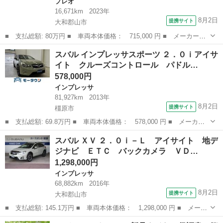
プレオ
16,671km
2023年
8月2日
提携サイト
大和郡山市
■ 支払総額: 80万円 ■ 車両本体価格： 715,000 円 ■ メーカー
名： スバル ■ 車種名： プレオプラス ■ グレード名： Ｆ ス
奈良
大和郡山市
プレオ
スバル インプレッサスポーツ ２．０ｉアイサ
マートアシスト 地デジナビ バックカメラ ＶＤＣ ハロゲンヘッ
イト クルーズコントロール パドル…
ドライト アイド...
578,000円
インプレッサ
81,927km
2013年
8月2日
提携サイト
橿原市
■ 支払総額: 69.8万円 ■ 車両本体価格： 578,000 円 ■ メーカー
名： スバル ■ 車種名： インプレッサスポーツ ■ グレード
奈良
橿原市
インプレッサ
スバル ＸＶ ２．０ｉ－Ｌ アイサイト 地デ
名： ２．０ｉアイサイト クルーズコントロール パドルシフト
ジナビ ＥＴＣ バックカメラ ＶＤ…
オートライト 電...
1,298,000円
インプレッサ
68,882km
2016年
8月2日
提携サイト
大和郡山市
■ 支払総額: 145.1万円 ■ 車両本体価格： 1,298,000 円 ■ メーカ
ー名： スバル ■ 車種名： ＸＶ ■ グレード名： ２．０ｉ－
奈良
大和郡山市
インプレッサ