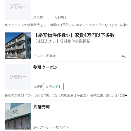
東京駅
7月28日
車でラーメンの移動販売をして頑張れば手取りの30マンー50マン位になります‼️資本金
長崎
長崎市
東京駅
グルメ
【格安物件多数✨】家賃4万円以下多数
【保証人ナシ】賃貸物件多数掲載！
ニフティ不動産
Ad
割引クーポン
長崎市
提携サイト
長崎で創業11年のもつ鍋専門店 《もつ鍋居酒屋ばか正直》 長崎に来た際はぜひご賞味下
長崎
長崎市
居酒屋
店舗売却
浜町アーケード駅
7月10日