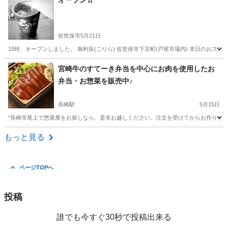
オープン☆
佐世保市
5月21日
15時、オープンしました。 御利良(ごりら) 佐世保市下京町(戸尾市場内) 本日のおスス
長崎
佐世保市
バー
宮崎牛のすてーき弁当を中心にお肉を使用したお
弁当・お惣菜を販売中♪
長崎駅
5月15日
"長崎市尾上で惣菜屋をお探しなら、是非お越しください。注文を受けてからお作りする
長崎
長崎市
長崎駅
洋食
弁当
もっと見る
ページTOPへ
投稿
誰でも今すぐ30秒で投稿出来る