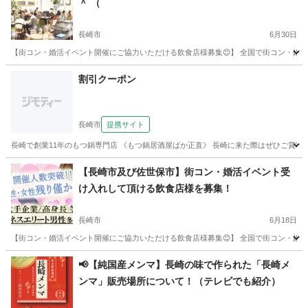
＾ （
長崎市
6月30日
【街コン・婚活イベント開催にご協力いただける飲食店様募集😊】 全国で街コン・婚活イベ
長崎
長崎市
ダイニングバー
飲食店
割引クーポン
長崎市
提携サイト
長崎で創業11年のもつ鍋専門店 《もつ鍋居酒屋ばか正直》 長崎に来た際はぜひご賞味下
長崎
長崎市
居酒屋
【長崎市及び佐世保市】街コン・婚活イベント受
け入れして頂ける飲食店様を募集！
長崎市
6月18日
【街コン・婚活イベント開催にご協力いただける飲食店様募集😊】 全国で街コン・婚活イベ
長崎
長崎市
バー
飲食店
📢【純国産メンマ】長崎の味で作られた「長崎メ
ンマ」販売場所について！（テレビでも紹介）