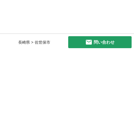
問い合わせ
長崎県 > 佐世保市
初めての方へ
利用規約
プライバシーポリシー
プライバシー・ステートメント
健全化に資する運用方針
お問い合わせ
運営会社
サイトマップ
ご利用ガイド
フリーワードで探す
PC版で表示
都道府県選択