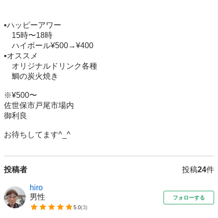
▪️ハッピーアワー

　15時〜18時

    ハイボール¥500→¥400

▪️オススメ

　オリジナルドリンク各種

　鯛の炭火焼き

※¥500〜

佐世保市戸尾市場内

御利良

お待ちしてます^_^
投稿者
投稿
24
件
hiro
男性
フォローする
5.0
(
3
)