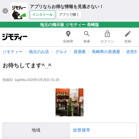
アプリならお得な情報を見逃さない！
インストール
アプリで開く
地元の掲示板 ジモティー 長崎版
長崎県
検索
ログイン
投稿
ジモティー
地元のお店
グルメ
居酒屋
長崎県の居酒屋
佐世保
お待ちしてます^_^
投稿ID: 1ga94a
2025年3月25日 01:25
地域
佐世保市