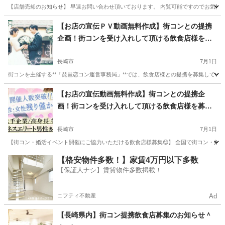
【店舗売却のお知らせ】 早速お問い合わせ頂いております。 内覧可能ですのでお気軽に
長崎
長崎市
浜町アーケード駅
カフェ
【お店の宣伝ＰＶ動画無料作成】街コンとの提携
企画！街コンを受け入れして頂ける飲食店様を募
集【長崎県内】
長崎市
7月1日
街コンを主催する**「琵琶恋コン運営事務局」**では、飲食店様との提携を募集してい
長崎
長崎市
バー
無料
【お店の宣伝動画無料作成】街コンとの提携企
画！街コンを受け入れして頂ける飲食店様を募
集！【長崎市及び佐世保市】
長崎市
7月1日
【街コン・婚活イベント開催にご協力いただける飲食店様募集😊】 全国で街コン・婚活イベ
長崎
長崎市
カフェ
【格安物件多数！】家賃4万円以下多数
【保証人ナシ】賃貸物件多数掲載！
ニフティ不動産
Ad
【長崎県内】街コン提携飲食店募集のお知らせ＾