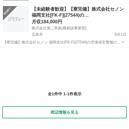
【未経験者歓迎】【寮完備】株式会社セノン
福岡支社[FK-F](27544)の…
月収184,000円
株式会社第二章(転職相談事業部)
五島市
9月1日
【寮完備】株式会社セノン 福岡支社[FK-F](27544)の空港保安警備の正
社員 - 五島市 【応募先企業名】株式会社第二章(転職相談事業部) 【雇
長崎
五島市
警備員
用形態】正社員【人材紹介】 【職種】警備員・警備関連 【応募資格】
・年...
全1件中 1-1件表示
周辺情報を見る