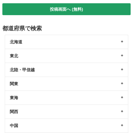
投稿画面へ (無料)
都道府県で検索
北海道
東北
北陸・甲信越
関東
東海
関西
中国