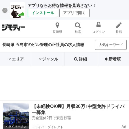
アプリならお得な情報を見逃さない！
インストール
アプリで開く
長崎県
検索
ログイン
投稿
長崎県 五島市のビル管理の正社員の求人情報
人気キーワード
エリア
ジャンル
詳細
新着順
【未経験OK🚚】月収30万↑中型免許ドライバ
ー募集
完全週休2日で安定転職
Ad
ドライバーダイレクト