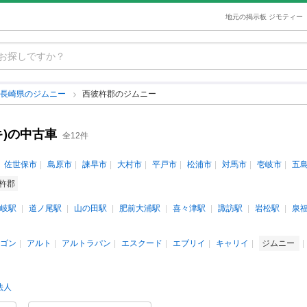
地元の掲示板 ジモティー
長崎県のジムニー
西彼杵郡のジムニー
キ)の中古車
全12件
佐世保市
島原市
諫早市
大村市
平戸市
松浦市
対馬市
壱岐市
五
杵郡
岐駅
道ノ尾駅
山の田駅
肥前大浦駅
喜々津駅
諏訪駅
岩松駅
泉
ゴン
アルト
アルトラパン
エスクード
エブリイ
キャリイ
ジムニー
法人