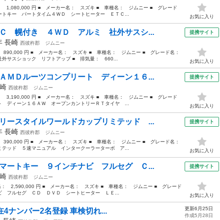
： 1,080,000 円 ■ メーカー名： スズキ ■ 車種名： ジムニー ■ グレード
トキー パートタイム４ＷＤ シートヒーター ＥＴＣ...
お気に入り
Ｃ 幌付き ４ＷＤ アルミ 社外サスシ...
提携サイト
3年
長崎
西彼杵郡
ジムニー
： 890,000 円 ■ メーカー名： スズキ ■ 車種名： ジムニー ■ グレード名：
サスショック リフトアップ ■ 排気量： 660...
お気に入り
ＡＭＤルーツコンプリート ディーン１６...
提携サイト
崎
西彼杵郡
ジムニー
： 3,190,000 円 ■ メーカー名： スズキ ■ 車種名： ジムニー ■ グレード
 ディーン１６ＡＷ オープンカントリーＲＴタイヤ ...
お気に入り
リースタイルワールドカップリミテッド ...
提携サイト
4年
長崎
西彼杵郡
ジムニー
： 390,000 円 ■ メーカー名： スズキ ■ 車種名： ジムニー ■ グレード名：
テッド ５速マニュアル インタークーラーターボ ア...
お気に入り
マートキー ９インチナビ フルセグ Ｃ...
提携サイト
崎
西彼杵郡
ジムニー
格： 2,590,000 円 ■ メーカー名： スズキ ■ 車種名： ジムニー ■ グレード
 フルセグ ＣＤ ＤＶＤ シートヒーター ＬＥ...
お気に入り
更新6月25日
現在4ナンバー2名登録 車検切れ...
作成5月28日