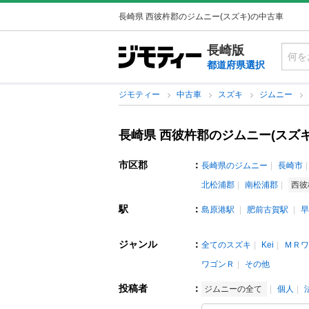
長崎県 西彼杵郡のジムニー(スズキ)の中古車
長崎版
都道府県選択
ジモティー
中古車
スズキ
ジムニー
長崎県 西彼杵郡のジムニー(スズ
市区郡
：
長崎県のジムニー
長崎市
北松浦郡
南松浦郡
西彼
駅
：
島原港駅
肥前古賀駅
早
ジャンル
：
全てのスズキ
Kei
ＭＲワ
ワゴンＲ
その他
投稿者
：
ジムニーの全て
個人