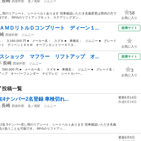
他
長崎
西彼杵郡
道ノ尾駅
ジムニー
58
5ナンバー戻し用のリアシート、シートベルトあります 現車確認いただき名義変更は県内の方で
す。 RPGのリフトアップキット、ステアリングダン...
お気に入り
ＡＭＤリトルＤコンプリート ディーン１...
提携サイト
崎
西彼杵郡
ジムニー
格： 3,160,000 円 ■ メーカー名： スズキ ■ 車種名： ジムニー ■ グレード
ト ディーン１６ＡＷ オープンカントリーＡＴタ...
お気に入り
スショック マフラー リフトアップ オ...
提携サイト
7年
長崎
西彼杵郡
ジムニー
： 590,000 円 ■ メーカー名： スズキ ■ 車種名： ジムニー ■ グレード名：
3
プ オーバーフェンダー ナビテレビ シートカバー...
お気に入り
了投稿一覧
更新6月14日
現在4ナンバー2名登録 車検切れ...
作成5月18日
他
長崎
西彼杵郡
道ノ尾駅
ジムニー
026.5.12迄 5ナンバー戻し用のリアシート、シートベルトあります 現車確認いただき名義
負うことも可能です。 RPGのリフトアッ...
更新9月5日