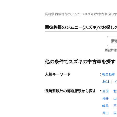
長崎県 西彼杵郡のジムニー(スズキ)の中古車 全12件
西彼杵郡のジムニー(スズキ)でお探し
新
西彼杵郡
他の条件でスズキの中古車を探す
人気キーワード
：
軽自動車
JA11
長崎県以外の都道府県から探す
：
全国
北
福井
山
岐阜
三
岡山
広