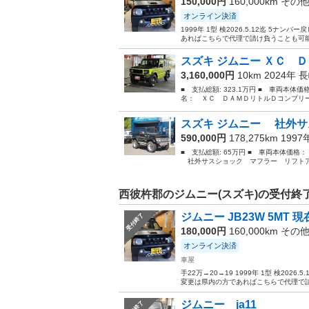
150,000円
160,000km その
オンライン決済
1999年 1型 検2026.5.12迄 
あればこちらで代理で請け負うことも可能で
スズキ ジムニー ＸＣ Ｄ
3,160,000円
10km 2024年
長
■ 支払総額: 323.1万円 ■ 車両本体価
名： ＸＣ ＤＡＭＤリトルＤコンプリー
スズキ ジムニー 社外サ
590,000円
178,275km 199
■ 支払総額: 65万円 ■ 車両本体価格
社外サスショック マフラー リフトアッ
西彼杵郡のジムニー(スズキ)の受付終
ジムニー JB23W 5MT 
受付終了
180,000円
160,000km その
オンライン決済
車屋
手22万→20→19 1999年 1型 検2
変更は県内の方であればこちらで代理で請け
ジムニー ja11