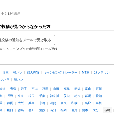
中 1-12件表示
の投稿が見つからなかった方
着投稿の通知をメールで受け取る
のジムニー(スズキ)の新着通知メール登録
旧車
軽バン
個人売買
キャンピングトレーラー
MT車
17クラウン
インパラ
箱バン
海道
青森
岩手
宮城
秋田
山形
福島
新潟
富山
石川
梨
長野
東京
埼玉
千葉
神奈川
茨城
栃木
群馬
愛知
重
静岡
大阪
兵庫
京都
滋賀
奈良
和歌山
鳥取
島根
島
山口
徳島
香川
愛媛
高知
福岡
佐賀
熊本
大分
長崎