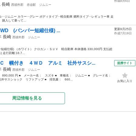
作成8月6日
他
長崎
西彼杵郡
赤迫駅
ジムニー
··ジムニー カラー···グレー ボディタイプ···軽自動車 燃料タイプ···レギュラー車 走
。 購入して乗って...
更新9月25日
4WD (バンパー短縮仕様) ...
作成7月19日
9年
長崎
西彼杵郡
ジムニー
パー短縮仕様) （ホワイト） クロカン・ＳＵＶ 軽自動車 本体価格 330,000円 支払総
) 走行距離:16.7...
Ｃ 幌付き ４ＷＤ アルミ 社外サスシ...
提携サイト
3年
長崎
西彼杵郡
ジムニー
： 890,000 円 ■ メーカー名： スズキ ■ 車種名： ジムニー ■ グレード名：
サスショック リフトアップ ■ 排気量： 660...
お気に入り
周辺情報を見る