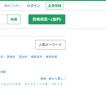
ログイン
会員登録
初めての方へ
投稿画面へ(無料)
検索
人気キーワード
島市
西海市
雲仙市
南島原市
東彼杵郡
福寺駅
路線・駅から選ぶ
ジムニーシエラ
スイフト
ソリオ
パレット