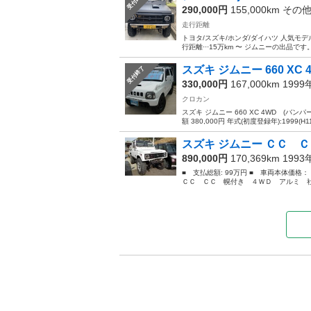
受付終了
290,000円
155,000km その
走行距離
トヨタ/スズキ/ホンダ/ダイハツ 人気モデル·
行距離···15万km 〜 ジムニーの出品です
スズキ ジムニー 660 XC 
受付終了
330,000円
167,000km 199
クロカン
スズキ ジムニー 660 XC 4WD (バン
額 380,000円 年式(初度登録年):1999(H11
スズキ ジムニー ＣＣ Ｃ
890,000円
170,369km 199
■ 支払総額: 99万円 ■ 車両本体価格
ＣＣ ＣＣ 幌付き ４ＷＤ アルミ 社外