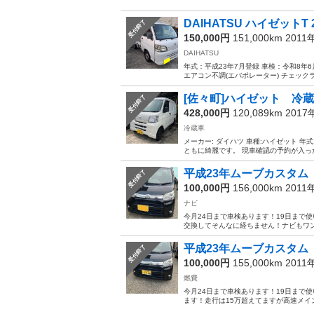
DAIHATSU ハイゼットT 
受付終了
150,000円
151,000km 2011
DAIHATSU
年式：平成23年7月登録 車検：令和8年6
エアコン不調(エバポレーター) チェックラン
[佐々町]ハイゼット 冷
受付終了
428,000円
120,089km 201
冷蔵車
メーカー: ダイハツ 車種:ハイゼット 年式:
ともに綺麗です。 現車確認の予約が入った
平成23年ムーブカスタム
受付終了
100,000円
156,000km 2011
ナビ
今月24日まで車検あります！19日まで
交換してそんなに経ちません！ナビもワン
平成23年ムーブカスタム
受付終了
100,000円
155,000km 2011
燃費
今月24日まで車検あります！19日まで
ます！走行は15万超えてますが高速メイ