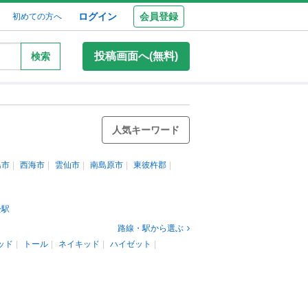
ログイン
会員登録
初めての方へ
投稿画面へ(無料)
検索
人気キーワード
島市
西海市
雲仙市
南島原市
東彼杵郡
松駅
路線・駅から選ぶ
ッド
トール
ネイキッド
ハイゼット