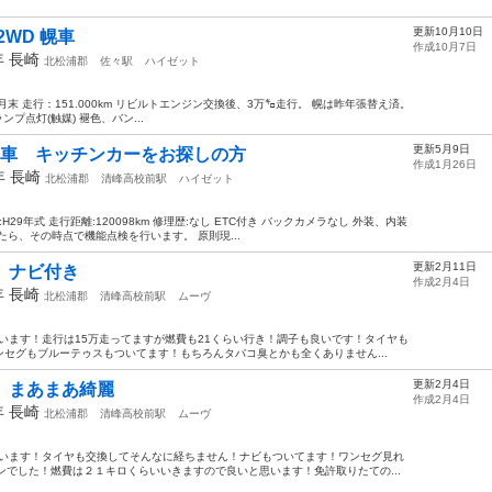
更新10月10日
2WD 幌車
作成10月7日
年
長崎
北松浦郡
佐々駅
ハイゼット
月末 走行：151.000km リビルトエンジン交換後、3万㌔走行。 幌は昨年張替え済。
プ点灯(触媒) 褪色、バン...
更新5月9日
蔵車 キッチンカーをお探しの方
作成1月26日
7年
長崎
北松浦郡
清峰高校前駅
ハイゼット
H29年式 走行距離:120098km 修理歴:なし ETC付き バックカメラなし 外装、内装
ら、その時点で機能点検を行います。 原則現...
更新2月11日
 ナビ付き
作成2月4日
年
長崎
北松浦郡
清峰高校前駅
ムーヴ
使います！走行は15万走ってますが燃費も21くらい行き！調子も良いです！タイヤも
セグもブルーテゥスもついてます！もちろんタバコ臭とかも全くありません...
更新2月4日
 まあまあ綺麗
作成2月4日
年
長崎
北松浦郡
清峰高校前駅
ムーヴ
使います！タイヤも交換してそんなに経ちません！ナビもついてます！ワンセグ見れ
ンでした！燃費は２１キロくらいいきますので良いと思います！免許取りたての...