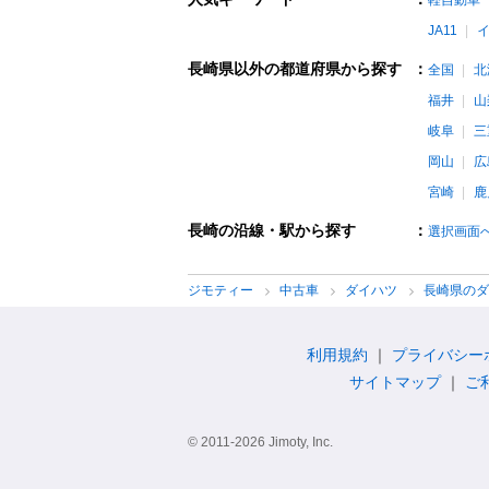
軽自動車
JA11
長崎県以外の都道府県から探す
：
全国
北
福井
山
岐阜
三
岡山
広
宮崎
鹿
長崎の沿線・駅から探す
：
選択画面
ジモティー
中古車
ダイハツ
長崎県の
利用規約
プライバシー
サイトマップ
ご
© 2011-2026 Jimoty, Inc.