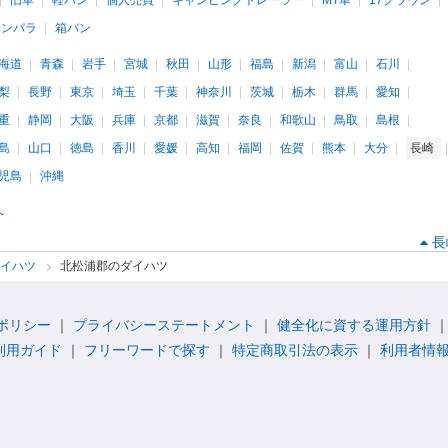
旧車
軽バン
個人売買
キャンピングトレーラー
MT車
17クラウン
インパラ
箱バン
海道
青森
岩手
宮城
秋田
山形
福島
新潟
富山
石川
梨
長野
東京
埼玉
千葉
神奈川
茨城
栃木
群馬
愛知
重
静岡
大阪
兵庫
京都
滋賀
奈良
和歌山
鳥取
島根
島
山口
徳島
香川
愛媛
高知
福岡
佐賀
熊本
大分
長崎
児島
沖縄
へ
長
ダイハツ
北松浦郡のダイハツ
ポリシー
プライバシーステートメント
健全化に資する運用方針
利用ガイド
フリーワードで探す
特定商取引法の表示
利用者情