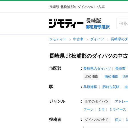
長崎県 北松浦郡のダイハツの中古車
長崎版
都道府県選択
ジモティー
中古車
ダイハツ
長崎県の
長崎県 北松浦郡のダイハツの中古
市区郡
：
長崎県のダイハツ
長崎市
北松浦郡
南松浦郡
西
駅
：
島原港駅
肥前古賀駅
道
ジャンル
：
全てのダイハツ
アトレ
ブーン
ミラ
ミライース
投稿者
：
ダイハツの全て
個人