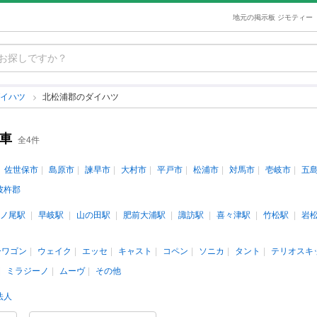
地元の掲示板 ジモティー
ダイハツ
北松浦郡のダイハツ
車
全4件
佐世保市
島原市
諫早市
大村市
平戸市
松浦市
対馬市
壱岐市
五
彼杵郡
ノ尾駅
早岐駅
山の田駅
肥前大浦駅
諏訪駅
喜々津駅
竹松駅
岩
ーワゴン
ウェイク
エッセ
キャスト
コペン
ソニカ
タント
テリオスキ
ミラジーノ
ムーヴ
その他
法人