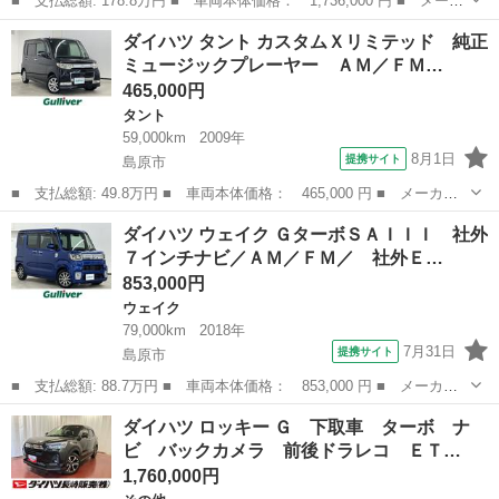
■ 支払総額: 178.8万円 ■ 車両本体価格： 1,736,000 円 ■ メーカ
ー名： ダイハツ ■ 車種名： ロッキー ■ グレード名： Ｇ 純
長崎
島原市
その他
ダイハツ タント カスタムＸリミテッド 純正
正９インチナビ Ｂｌｕｅｔｏｏｔｈ／ＦＭ／ＡＭ／ＣＤ／ＤＶＤ／
ミュージックプレーヤー ＡＭ／ＦＭ…
ｉｐｏｄ...
465,000円
タント
59,000km
2009年
8月1日
提携サイト
島原市
■ 支払総額: 49.8万円 ■ 車両本体価格： 465,000 円 ■ メーカー
名： ダイハツ ■ 車種名： タント ■ グレード名： カスタムＸ
長崎
島原市
タント
ダイハツ ウェイク ＧターボＳＡＩＩＩ 社外
リミテッド 純正ミュージックプレーヤー ＡＭ／ＦＭ／ＣＤ 片側
７インチナビ／ＡＭ／ＦＭ／ 社外Ｅ…
パワースライ...
853,000円
ウェイク
79,000km
2018年
7月31日
提携サイト
島原市
■ 支払総額: 88.7万円 ■ 車両本体価格： 853,000 円 ■ メーカー
名： ダイハツ ■ 車種名： ウェイク ■ グレード名： Ｇターボ
長崎
島原市
ウェイク
ダイハツ ロッキー Ｇ 下取車 ターボ ナ
ＳＡＩＩＩ 社外７インチナビ／ＡＭ／ＦＭ／ 社外ＥＴＣ 両側パ
ビ バックカメラ 前後ドラレコ ＥＴ…
ワースライド...
1,760,000円