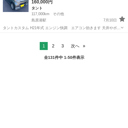
160,000円
タント
117,000km
その他
島原港駅
7月10日
タントカスタム H21年式 エンジン快調 エアコン効きます 天井やボン
ネット剥げていません バンパーしたスリ傷あります 抹消しています
長崎
島原市
島原港駅
タント
別途リサイクル料金かかります
1
2
3
次へ
全131件中 1-50件表示