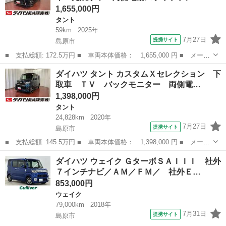
1,655,000円
タント
59km
2025年
7月27日
提携サイト
島原市
■ 支払総額: 172.5万円 ■ 車両本体価格： 1,655,000 円 ■ メーカ
ー名： ダイハツ ■ 車種名： タント ■ グレード名： カスタム
長崎
島原市
タント
ダイハツ タント カスタムＸセレクション 下
Ｘ 届出済未使用車 元展示車 両側電動スライドドア １オーナ
取車 ＴＶ バックモニター 両側電…
ー アイド...
1,398,000円
タント
24,828km
2020年
7月27日
提携サイト
島原市
■ 支払総額: 145.5万円 ■ 車両本体価格： 1,398,000 円 ■ メーカ
ー名： ダイハツ ■ 車種名： タント ■ グレード名： カスタム
長崎
島原市
タント
ダイハツ ウェイク ＧターボＳＡＩＩＩ 社外
Ｘセレクション 下取車 ＴＶ バックモニター 両側電動スライド
７インチナビ／ＡＭ／ＦＭ／ 社外Ｅ…
ドア ナ...
853,000円
ウェイク
79,000km
2018年
7月31日
提携サイト
島原市