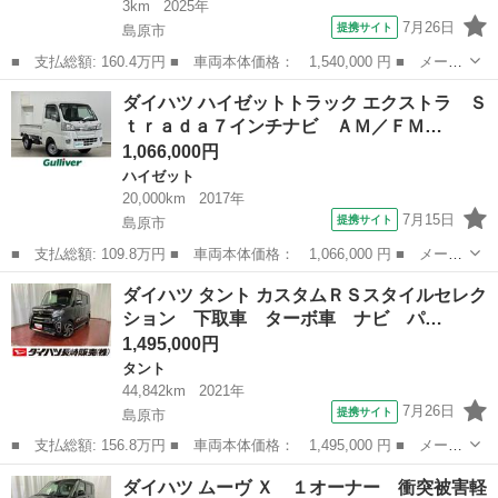
3km
2025年
7月26日
提携サイト
島原市
■ 支払総額: 160.4万円 ■ 車両本体価格： 1,540,000 円 ■ メーカ
ー名： ダイハツ ■ 車種名： ムーヴ ■ グレード名： Ｇ 届出
長崎
島原市
ムーヴ
ダイハツ ハイゼットトラック エクストラ Ｓ
済未使用車 元展示車 オートマチックハイビーム ＬＥＤヘッドラ
ｔｒａｄａ７インチナビ ＡＭ／ＦＭ…
ンプ 電...
1,066,000円
ハイゼット
20,000km
2017年
7月15日
提携サイト
島原市
■ 支払総額: 109.8万円 ■ 車両本体価格： 1,066,000 円 ■ メーカ
ー名： ダイハツ ■ 車種名： ハイゼットトラック ■ グレード
長崎
島原市
ハイゼット
ダイハツ タント カスタムＲＳスタイルセレク
名： エクストラ Ｓｔｒａｄａ７インチナビ ＡＭ／ＦＭ／ＣＤ／
ション 下取車 ターボ車 ナビ パ…
ＤＶＤ／フ...
1,495,000円
タント
44,842km
2021年
7月26日
提携サイト
島原市
■ 支払総額: 156.8万円 ■ 車両本体価格： 1,495,000 円 ■ メーカ
ー名： ダイハツ ■ 車種名： タント ■ グレード名： カスタム
長崎
島原市
タント
ダイハツ ムーヴ Ｘ １オーナー 衝突被害軽
ＲＳスタイルセレクション 下取車 ターボ車 ナビ パノラマモニ