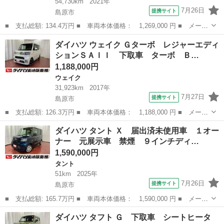
54,730km
2021年
7月26日
提携サイト
島原市
■ 支払総額: 134.4万円 ■ 車両本体価格： 1,269,000 円 ■ メーカ
ー名： ダイハツ ■ 車種名： ムーヴキャンバス ■ グレード
長崎
島原市
ダイハツ
ダイハツ ウェイク Ｇターボ レジャーエディ
名： ＧメイクアップＶＳ ＳＡＩＩＩ 下取車 ナビ ドライブレ
ションＳＡＩＩ 下取車 ターボ Ｂ…
コーダー パ...
1,188,000円
ウェイク
31,923km
2017年
7月27日
提携サイト
島原市
■ 支払総額: 126.3万円 ■ 車両本体価格： 1,188,000 円 ■ メーカ
ー名： ダイハツ ■ 車種名： ウェイク ■ グレード名： Ｇター
長崎
島原市
ウェイク
ダイハツ タント Ｘ 届出済未使用車 １オー
ボ レジャーエディションＳＡＩＩ 下取車 ターボ Ｂｌｕｅｔｏ
ナー 元展示車 禁煙 ９インチディ…
ｏｔｈ ...
1,590,000円
タント
51km
2025年
7月26日
提携サイト
島原市
■ 支払総額: 165.7万円 ■ 車両本体価格： 1,590,000 円 ■ メーカ
ー名： ダイハツ ■ 車種名： タント ■ グレード名： Ｘ 届出
長崎
島原市
タント
ダイハツ タフト Ｇ 下取車 シートヒータ
済未使用車 １オーナー 元展示車 禁煙 ９インチディスプレイオ