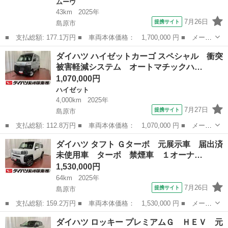
ムーヴ
43km
2025年
7月26日
提携サイト
島原市
■ 支払総額: 177.1万円 ■ 車両本体価格： 1,700,000 円 ■ メーカ
ー名： ダイハツ ■ 車種名： ムーヴ ■ グレード名： ＲＳ 届
長崎
島原市
ムーヴ
ダイハツ ハイゼットカーゴ スペシャル 衝突
出済未使用車 元展示車 ターボ アダプティブクルーズコントロー
被害軽減システム オートマチックハ…
ル 電動...
1,070,000円
ハイゼット
4,000km
2025年
7月27日
提携サイト
島原市
■ 支払総額: 112.8万円 ■ 車両本体価格： 1,070,000 円 ■ メーカ
ー名： ダイハツ ■ 車種名： ハイゼットカーゴ ■ グレード
長崎
島原市
ハイゼット
ダイハツ タフト Ｇターボ 元展示車 届出済
名： スペシャル 衝突被害軽減システム オートマチックハイビー
未使用車 ターボ 禁煙車 １オーナ…
ム 禁煙車 ...
1,530,000円
64km
2025年
7月26日
提携サイト
島原市
■ 支払総額: 159.2万円 ■ 車両本体価格： 1,530,000 円 ■ メーカ
ー名： ダイハツ ■ 車種名： タフト ■ グレード名： Ｇター
長崎
島原市
ダイハツ
ダイハツ ロッキー プレミアムＧ ＨＥＶ 元
ボ 元展示車 届出済未使用車 ターボ 禁煙車 １オーナー アダ