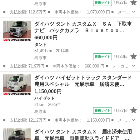
7月27日
提携サイト
島原市
■ 支払総額: 112.8万円 ■ 車両本体価格： 1,070,000 円 ■ メーカ
ー名： ダイハツ ■ 車種名： ハイゼットカーゴ ■ グレード
長崎
島原市
ハイゼット
ダイハツ タント カスタムＸ ＳＡ 下取車
名： スペシャル 衝突被害軽減システム オートマチックハイビー
ナビ バックカメラ Ｂｌｕｅｔｏｏ…
ム 禁煙車 ...
660,000円
タント
51,491km
2014年
7月28日
提携サイト
島原市
■ 支払総額: 71.9万円 ■ 車両本体価格： 660,000 円 ■ メーカー
名： ダイハツ ■ 車種名： タント ■ グレード名： カスタム
長崎
島原市
タント
ダイハツ ハイゼットトラック スタンダード
Ｘ ＳＡ 下取車 ナビ バックカメラ Ｂｌｕｅｔｏｏｔｈ ＥＴ
農用スペシャル 元展示車 届済未使…
Ｃ スマートキ...
1,150,000円
ハイゼット
21km
2025年
7月27日
提携サイト
島原市
■ 支払総額: 121.2万円 ■ 車両本体価格： 1,150,000 円 ■ メーカ
ー名： ダイハツ ■ 車種名： ハイゼットトラック ■ グレード
長崎
島原市
ハイゼット
ダイハツ タント カスタムＸ 届出済未使用
名： スタンダード 農用スペシャル 元展示車 届済未使用車 １
車 元展示車 両側電動スライドドア …
オーナー ...