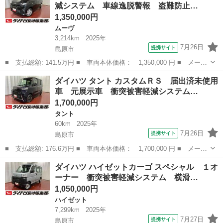
減システム 車線逸脱警報 盗難防止…
ター 両...
1,350,000円
ムーヴ
3,214km
2025年
7月26日
提携サイト
島原市
■ 支払総額: 141.5万円 ■ 車両本体価格： 1,350,000 円 ■ メーカ
ー名： ダイハツ ■ 車種名： ムーヴ ■ グレード名： Ｘ １オ
長崎
島原市
ムーヴ
ダイハツ タント カスタムＲＳ 届出済未使用
ーナー 衝突被害軽減システム 車線逸脱警報 盗難防止 電動格納
車 元展示車 衝突被害軽減システム…
ミラー ...
1,700,000円
タント
60km
2025年
7月26日
提携サイト
島原市
■ 支払総額: 176.6万円 ■ 車両本体価格： 1,700,000 円 ■ メーカ
ー名： ダイハツ ■ 車種名： タント ■ グレード名： カスタム
長崎
島原市
タント
ダイハツ ハイゼットカーゴ スペシャル １オ
ＲＳ 届出済未使用車 元展示車 衝突被害軽減システム 禁煙 両
ーナー 衝突被害軽減システム 横滑…
側電動ス...
1,050,000円
ハイゼット
7,299km
2025年
7月27日
提携サイト
島原市