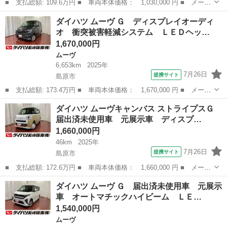
■ 支払総額: 109.6万円 ■ 車両本体価格： 1,030,000 円 ■ メーカ
ー名： ダイハツ ■ 車種名： アトレーワゴン ■ グレード名：
長崎
島原市
アトレーワゴン
ダイハツ ムーヴ Ｇ ディスプレイオーディ
カスタムターボＲＳリミテッド ＳＡＩＩＩ 衝突回避／被害軽減
オ 衝突被害軽減システム ＬＥＤヘッ…
片側電動...
1,670,000円
ムーヴ
6,653km
2025年
7月26日
提携サイト
島原市
■ 支払総額: 173.4万円 ■ 車両本体価格： 1,670,000 円 ■ メーカ
ー名： ダイハツ ■ 車種名： ムーヴ ■ グレード名： Ｇ ディ
長崎
島原市
ムーヴ
ダイハツ ムーヴキャンバス ストライプスＧ
スプレイオーディオ 衝突被害軽減システム ＬＥＤヘッドライト
届出済未使用車 元展示車 ディスプ…
ベンチシ...
1,660,000円
46km
2025年
7月26日
提携サイト
島原市
■ 支払総額: 172.6万円 ■ 車両本体価格： 1,660,000 円 ■ メーカ
ー名： ダイハツ ■ 車種名： ムーヴキャンバス ■ グレード
長崎
島原市
ダイハツ
ダイハツ ムーヴ Ｇ 届出済未使用車 元展示
名： ストライプスＧ 届出済未使用車 元展示車 ディスプレイオ
車 オートマチックハイビーム ＬＥ…
ーディオ バ...
1,540,000円
ムーヴ