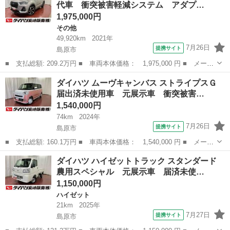
代車 衝突被害軽減システム アダプ…
プティブク...
1,975,000円
その他
49,920km
2021年
7月26日
提携サイト
島原市
■ 支払総額: 209.2万円 ■ 車両本体価格： 1,975,000 円 ■ メーカ
ー名： ダイハツ ■ 車種名： ロッキー ■ グレード名： プレミ
長崎
島原市
その他
ダイハツ ムーヴキャンバス ストライプスＧ
アムＧ ＨＥＶ 元代車 衝突被害軽減システム アダプティブクル
届出済未使用車 元展示車 衝突被害…
ーズコン...
1,540,000円
74km
2024年
7月26日
提携サイト
島原市
■ 支払総額: 160.1万円 ■ 車両本体価格： 1,540,000 円 ■ メーカ
ー名： ダイハツ ■ 車種名： ムーヴキャンバス ■ グレード
長崎
島原市
ダイハツ
ダイハツ ハイゼットトラック スタンダード
名： ストライプスＧ 届出済未使用車 元展示車 衝突被害軽減シ
農用スペシャル 元展示車 届済未使…
ステム 両側...
1,150,000円
ハイゼット
21km
2025年
7月27日
提携サイト
島原市