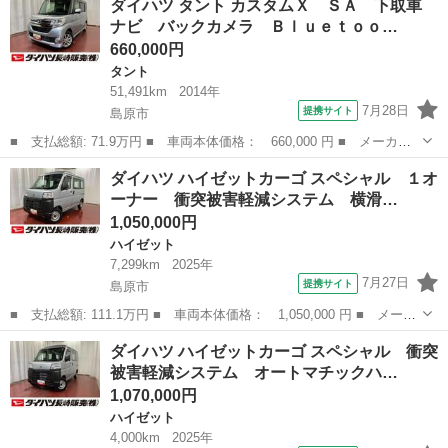
ダイハツ タント カスタムＸ ＳＡ 下取車
名： 農用スペシャル ☆オーディオ☆ワンオーナー☆パワーステア
ナビ バックカメラ Ｂｌｕｅｔｏｏ…
リング☆４ＷＤ☆...
660,000円
タント
51,491km
2014年
7月28日
提携サイト
島原市
■ 支払総額: 71.9万円 ■ 車両本体価格： 660,000 円 ■ メーカー
名： ダイハツ ■ 車種名： タント ■ グレード名： カスタム
長崎
島原市
タント
ダイハツ ハイゼットカーゴ スペシャル １オ
Ｘ ＳＡ 下取車 ナビ バックカメラ Ｂｌｕｅｔｏｏｔｈ ＥＴ
ーナー 衝突被害軽減システム 横滑…
Ｃ スマートキ...
1,050,000円
ハイゼット
7,299km
2025年
7月27日
提携サイト
島原市
■ 支払総額: 111.1万円 ■ 車両本体価格： 1,050,000 円 ■ メーカ
ー名： ダイハツ ■ 車種名： ハイゼットカーゴ ■ グレード
長崎
島原市
ハイゼット
ダイハツ ハイゼットカーゴ スペシャル 衝突
名： スペシャル １オーナー 衝突被害軽減システム 横滑り防止
被害軽減システム オートマチックハ…
装置 オート...
1,070,000円
ハイゼット
4,000km
2025年