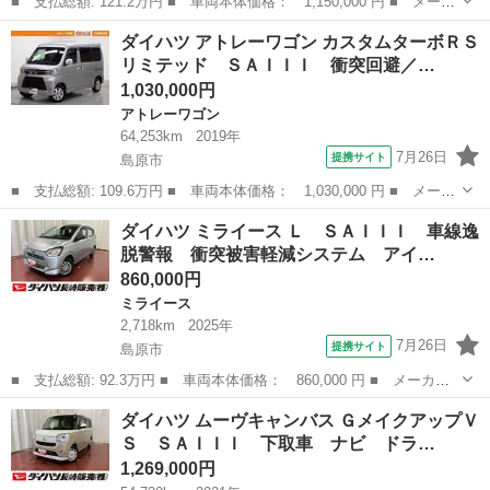
■ 支払総額: 121.2万円 ■ 車両本体価格： 1,150,000 円 ■ メーカ
ー名： ダイハツ ■ 車種名： ハイゼットトラック ■ グレード
長崎
島原市
ハイゼット
ダイハツ アトレーワゴン カスタムターボＲＳ
名： スタンダード 農用スペシャル 元展示車 届済未使用車 １
リミテッド ＳＡＩＩＩ 衝突回避／…
オーナー ...
1,030,000円
アトレーワゴン
64,253km
2019年
7月26日
提携サイト
島原市
■ 支払総額: 109.6万円 ■ 車両本体価格： 1,030,000 円 ■ メーカ
ー名： ダイハツ ■ 車種名： アトレーワゴン ■ グレード名：
長崎
島原市
アトレーワゴン
ダイハツ ミライース Ｌ ＳＡＩＩＩ 車線逸
カスタムターボＲＳリミテッド ＳＡＩＩＩ 衝突回避／被害軽減
脱警報 衝突被害軽減システム アイ…
片側電動...
860,000円
ミライース
2,718km
2025年
7月26日
提携サイト
島原市
■ 支払総額: 92.3万円 ■ 車両本体価格： 860,000 円 ■ メーカー
名： ダイハツ ■ 車種名： ミライース ■ グレード名： Ｌ Ｓ
長崎
島原市
ミライース
ダイハツ ムーヴキャンバス ＧメイクアップＶ
ＡＩＩＩ 車線逸脱警報 衝突被害軽減システム アイドリンストッ
Ｓ ＳＡＩＩＩ 下取車 ナビ ドラ…
プ １オーナ...
1,269,000円