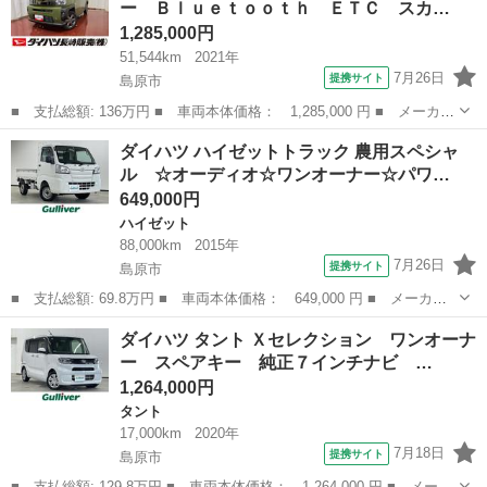
ー Ｂｌｕｅｔｏｏｔｈ ＥＴＣ スカ…
ーディオ...
1,285,000円
51,544km
2021年
7月26日
提携サイト
島原市
■ 支払総額: 136万円 ■ 車両本体価格： 1,285,000 円 ■ メーカー
名： ダイハツ ■ 車種名： タフト ■ グレード名： Ｇ 下取
長崎
島原市
ダイハツ
ダイハツ ハイゼットトラック 農用スペシャ
車 シートヒーター Ｂｌｕｅｔｏｏｔｈ ＥＴＣ スカイルーフ
ル ☆オーディオ☆ワンオーナー☆パワ…
電動格納ミラ...
649,000円
ハイゼット
88,000km
2015年
7月26日
提携サイト
島原市
■ 支払総額: 69.8万円 ■ 車両本体価格： 649,000 円 ■ メーカー
名： ダイハツ ■ 車種名： ハイゼットトラック ■ グレード
長崎
島原市
ハイゼット
ダイハツ タント Ｘセレクション ワンオーナ
名： 農用スペシャル ☆オーディオ☆ワンオーナー☆パワーステア
ー スペアキー 純正７インチナビ …
リング☆４ＷＤ☆...
1,264,000円
タント
17,000km
2020年
7月18日
提携サイト
島原市
■ 支払総額: 129.8万円 ■ 車両本体価格： 1,264,000 円 ■ メーカ