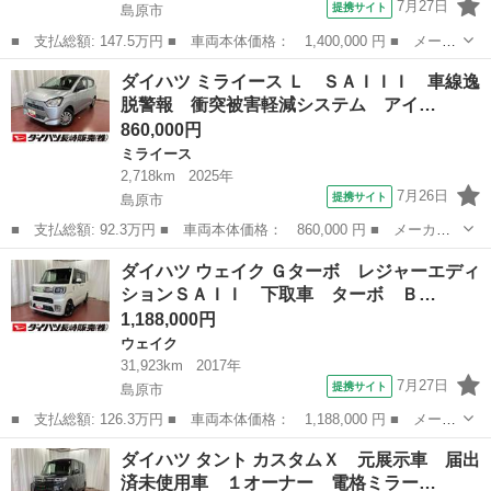
7月27日
提携サイト
島原市
■ 支払総額: 147.5万円 ■ 車両本体価格： 1,400,000 円 ■ メーカ
ー名： ダイハツ ■ 車種名： タフト ■ グレード名： Ｇター
長崎
島原市
ダイハツ
ダイハツ ミライース Ｌ ＳＡＩＩＩ 車線逸
ボ 下取車 ４ＷＤ ターボ ＥＴＣ ナビ 前後ドライブレコーダ
脱警報 衝突被害軽減システム アイ…
ー 衝突被...
860,000円
ミライース
2,718km
2025年
7月26日
提携サイト
島原市
■ 支払総額: 92.3万円 ■ 車両本体価格： 860,000 円 ■ メーカー
名： ダイハツ ■ 車種名： ミライース ■ グレード名： Ｌ Ｓ
長崎
島原市
ミライース
ダイハツ ウェイク Ｇターボ レジャーエディ
ＡＩＩＩ 車線逸脱警報 衝突被害軽減システム アイドリンストッ
ションＳＡＩＩ 下取車 ターボ Ｂ…
プ １オーナ...
1,188,000円
ウェイク
31,923km
2017年
7月27日
提携サイト
島原市
■ 支払総額: 126.3万円 ■ 車両本体価格： 1,188,000 円 ■ メーカ
ー名： ダイハツ ■ 車種名： ウェイク ■ グレード名： Ｇター
長崎
島原市
ウェイク
ダイハツ タント カスタムＸ 元展示車 届出
ボ レジャーエディションＳＡＩＩ 下取車 ターボ Ｂｌｕｅｔｏ
済未使用車 １オーナー 電格ミラー…
ｏｔｈ ...