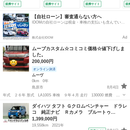
制 コーナセンサ
ア キセノンヘッド
ル 衝突安全ボデ
ル
提携サイト
提携サイト
提携サイト
提
スマートキーＰスタ
ライト フォグラン
ィ エアコン パワ
ト
ート ＴＶナビ シ
プ パワーステアリ
ーステアリング
カ
【自社ローン】審査通らない方へ
－トヒ－タ－ Ｂ
ング ＩＳＯＦＩＸ
（なし）
チ
IDOMの自社ローンは税金・車検の支払いも含んでいる
Ｔ Ａストップ 電
対応シート ベンチ
ル
ので毎月の支払額は一定
動格納ドアミラー
シート フロアマッ
側
サイドエアバッグ
ト 純正ドアバイザ
ア 
Ad
株式会社IDOM
ＤＶＤ （検8.11）
ー （検8.10）
ムーブカスタム☆コミコミ価格☆値下げしま
した。
200,000円
オンライン決済
ムーヴ
0km
0年
島原市
8月4日
年式 ２６年 形式 LA100S 車検 ９年４月 走行 130000 燃費
20〜22 個人的 現車確認してから決めてください クレーム無し3N 現金
長崎
島原市
ムーヴ
ダイハツ タフト Ｇクロムベンチャー ドラレ
引き換えでお願いします
コ 純正ナビ Ｒカメラ ブルートゥ…
1,399,000円
19,558km
2021年