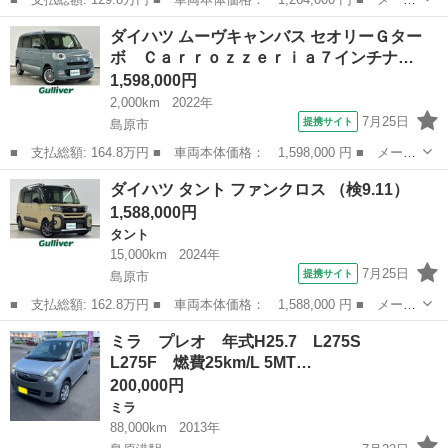
ー名： ダイハツ ■ 車種名： タント ■ グレード名： Ｘセレク
長崎
島原市
タント
ダイハツ ムーヴキャンバス セオリーＧター
ション ワンオーナー スペアキー 純正７インチナビ フルセグＴ
ボ Ｃａｒｒｏｚｚｅｒｉａ７インチナ…
Ｖ スマ...
1,598,000円
2,000km
2022年
7月25日
提携サイト
島原市
■ 支払総額: 164.8万円 ■ 車両本体価格： 1,598,000 円 ■ メーカ
ー名： ダイハツ ■ 車種名： ムーヴキャンバス ■ グレード
長崎
島原市
ダイハツ
ダイハツ タント ファンクロス （検9.11）
名： セオリーＧターボ Ｃａｒｒｏｚｚｅｒｉａ７インチナビ フ
1,588,000円
ルセグＴＶ ...
タント
15,000km
2024年
7月25日
提携サイト
島原市
■ 支払総額: 162.8万円 ■ 車両本体価格： 1,588,000 円 ■ メーカ
ー名： ダイハツ ■ 車種名： タント ■ グレード名： ファンク
長崎
島原市
タント
ミラ プレオ 年式H25.7 L275S
ロス ■ 排気量： 660cc ■ ドア枚数： 5D ■ ミッション：...
L275F 燃費25km/L 5MT…
200,000円
ミラ
88,000km
2013年