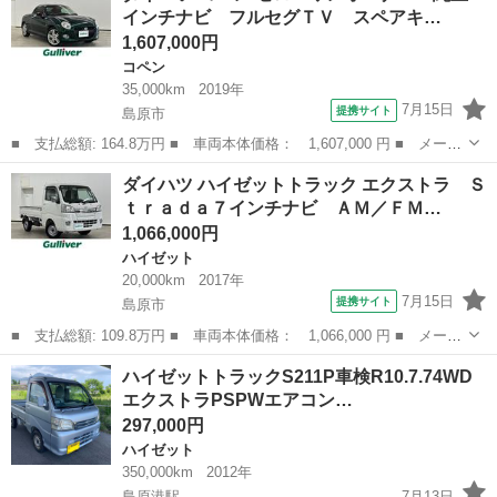
インチナビ フルセグＴＶ スペアキ…
電動格納ミラ...
1,607,000円
コペン
35,000km
2019年
7月15日
提携サイト
島原市
■ 支払総額: 164.8万円 ■ 車両本体価格： 1,607,000 円 ■ メーカ
ー名： ダイハツ ■ 車種名： コペン ■ グレード名： セロ ワ
長崎
島原市
コペン
ダイハツ ハイゼットトラック エクストラ Ｓ
ンオーナー 純正７インチナビ フルセグＴＶ スペアキー ルーフ
ｔｒａｄａ７インチナビ ＡＭ／ＦＭ…
電動オー...
1,066,000円
ハイゼット
20,000km
2017年
7月15日
提携サイト
島原市
■ 支払総額: 109.8万円 ■ 車両本体価格： 1,066,000 円 ■ メーカ
ー名： ダイハツ ■ 車種名： ハイゼットトラック ■ グレード
長崎
島原市
ハイゼット
ハイゼットトラックS211P車検R10.7.74WD
名： エクストラ Ｓｔｒａｄａ７インチナビ ＡＭ／ＦＭ／ＣＤ／
エクストラPSPWエアコン…
ＤＶＤ／フ...
297,000円
ハイゼット
350,000km
2012年
島原港駅
7月13日