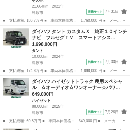
その他
21,664km
2021年
7月31日
提携サイト
島原市
■ 支払総額: 186.7万円 ■ 車両本体価格： 1,760,000 円 ■ メーカ
ー名： ダイハツ ■ 車種名： ロッキー ■ グレード名： Ｇ 下
長崎
島原市
その他
ダイハツ タント カスタムＸ 純正１０インチ
取車 ターボ ナビ バックカメラ 前後ドラレコ ＥＴＣ アダプ
ナビ フルセグＴＶ スマートアシス…
ティブク...
1,698,000円
タント
10,000km
2024年
7月30日
提携サイト
島原市
■ 支払総額: 174.8万円 ■ 車両本体価格： 1,698,000 円 ■ メーカ
ー名： ダイハツ ■ 車種名： タント ■ グレード名： カスタム
長崎
島原市
タント
ダイハツ ハイゼットトラック 農用スペシャ
Ｘ 純正１０インチナビ フルセグＴＶ スマートアシスト 全方位
ル ☆オーディオ☆ワンオーナー☆パワ…
カメラ ...
649,000円
ハイゼット
88,000km
2015年
7月26日
提携サイト
島原市
■ 支払総額: 69.8万円 ■ 車両本体価格： 649,000 円 ■ メーカー
名： ダイハツ ■ 車種名： ハイゼットトラック ■ グレード
長崎
島原市
ハイゼット