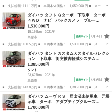
■ 支払総額: 111.1万円 ■ 車両本体価格： 1,050,000 円 ■ メーカ
ー名： ダイハツ ■ 車種名： ハイゼットカーゴ ■ グレード
長崎
島原市
ハイゼット
ダイハツ タフト Ｇターボ 下取車 ターボ
名： スペシャル １オーナー 衝突被害軽減システム 横滑り防止
４ＷＤ ナビ バックカメラ ブルー…
装置 オート...
1,530,000円
15,156km
2021年
7月26日
提携サイト
島原市
■ 支払総額: 160.5万円 ■ 車両本体価格： 1,530,000 円 ■ メーカ
ー名： ダイハツ ■ 車種名： タフト ■ グレード名： Ｇター
長崎
島原市
ダイハツ
ダイハツ タント カスタムＸスタイルセレクシ
ボ 下取車 ターボ ４ＷＤ ナビ バックカメラ ブルートゥー
ョン 下取車 衝突被害軽減システム…
ス ＥＴＣ ...
1,385,000円
タント
23,627km
2021年
7月26日
提携サイト
島原市
■ 支払総額: 143.8万円 ■ 車両本体価格： 1,385,000 円 ■ メーカ
ー名： ダイハツ ■ 車種名： タント ■ グレード名： カスタム
長崎
島原市
タント
ダイハツ ムーヴ ＲＳ 届出済未使用車 元展
Ｘスタイルセレクション 下取車 衝突被害軽減システム ナビ 前
示車 ターボ アダプティブクルーズ…
後ドラレ...
1,700,000円