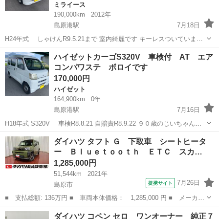
ミライース
190,000km
2012年
島原港駅
7月18日
H24年式 しゃけんR9.5.21まで 室内綺麗です キーレスついています
エアコン効きます パワーウインドウ オイル交換済み タイヤ交換しま
長崎
島原市
島原港駅
ミライース
ハイゼットカーゴS320V 車検付 AT エア
したのでまだ十分乗れます 名義変...
コンパワステ ボロイです
170,000円
ハイゼット
164,900km
0年
島原港駅
7月16日
H18年式 S320V 車検R8.8.21 自賠責R8.9.22 ９０歳のじいちゃんが
のってました 傷凹みあります エアコン効きました 名変まで２万円預
長崎
島原市
島原港駅
ハイゼット
ハイゼットカーゴ
ダイハツ タフト Ｇ 下取車 シートヒータ
かります 別途リサイクル預託金いただきます
ー Ｂｌｕｅｔｏｏｔｈ ＥＴＣ スカ…
1,285,000円
51,544km
2021年
7月26日
提携サイト
島原市
■ 支払総額: 136万円 ■ 車両本体価格： 1,285,000 円 ■ メーカー
名： ダイハツ ■ 車種名： タフト ■ グレード名： Ｇ 下取
長崎
島原市
ダイハツ
ダイハツ コペン セロ ワンオーナー 純正７
車 シートヒーター Ｂｌｕｅｔｏｏｔｈ ＥＴＣ スカイルーフ