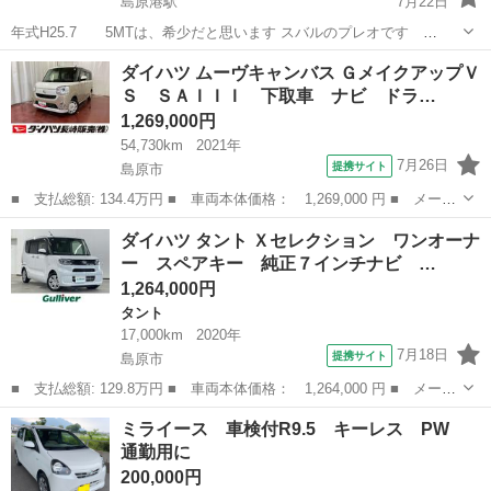
島原港駅
7月22日
年式H25.7 5MTは、希少だと思います スバルのプレオです
OEM ミラです パワステ パワーウインドウ 集中ドア 普通に乗っ
長崎
島原市
島原港駅
ミラ
ダイハツ ムーヴキャンバス ＧメイクアップＶ
ています 車検が切れます エアコン寒いくらい効きます バックドアに
Ｓ ＳＡＩＩＩ 下取車 ナビ ドラ…
凹みありま...
1,269,000円
54,730km
2021年
7月26日
提携サイト
島原市
■ 支払総額: 134.4万円 ■ 車両本体価格： 1,269,000 円 ■ メーカ
ー名： ダイハツ ■ 車種名： ムーヴキャンバス ■ グレード
長崎
島原市
ダイハツ
ダイハツ タント Ｘセレクション ワンオーナ
名： ＧメイクアップＶＳ ＳＡＩＩＩ 下取車 ナビ ドライブレ
ー スペアキー 純正７インチナビ …
コーダー パ...
1,264,000円
タント
17,000km
2020年
7月18日
提携サイト
島原市
■ 支払総額: 129.8万円 ■ 車両本体価格： 1,264,000 円 ■ メーカ
ー名： ダイハツ ■ 車種名： タント ■ グレード名： Ｘセレク
長崎
島原市
タント
ミライース 車検付R9.5 キーレス PW
ション ワンオーナー スペアキー 純正７インチナビ フルセグＴ
通勤用に
Ｖ スマ...
200,000円