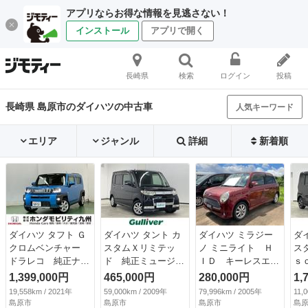
アプリならお得な情報を見逃さない！
インストール
アプリで開く
長崎県
検索
ログイン
投稿
長崎県 島原市のダイハツの中古車
人気キーワード
エリア
ジャンル
詳細
新着順
ダイハツ タフト Ｇ
ダイハツ タント カ
ダイハツ ミラジー
ダ
クロムベンチャー
スタムＸリミテッ
ノ ミニライト Ｈ
ス
ドラレコ 純正ナ
ド 純正ミュージッ
ＩＤ キーレスエン
ｓ
ビ Ｒカメラ ブル
クプレーヤー ＡＭ
トリー ＡＴ 盗難
Ｄ
1,399,000円
465,000円
280,000円
1,
ートゥース フルセ
／ＦＭ／ＣＤ 片側
防止システム ＡＢ
ｏ
19,558km / 2021年
59,000km / 2009年
79,996km / 2005年
11,
グＴＶ 誤発進抑
パワースライドド
Ｓ アルミホイー
／
島原市
島原市
島原市
島