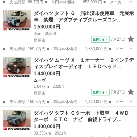
■ 支払総額: 88.7万円 ■ 車両本体価格： 853,000 円 ■ メーカー
名： ダイハツ ■ 車種名： ウェイク ■ グレード名： Ｇターボ
長崎
島原市
ウェイク
ダイハツ タフト Ｇ 届出済未使用車 元展示
ＳＡＩＩＩ 社外７インチナビ／ＡＭ／ＦＭ／ 社外ＥＴＣ 両側パ
車 禁煙 アダプティブクルーズコン…
ワースライド...
1,530,000円
8km
2025年
7月27日
提携サイト
島原市
■ 支払総額: 159.7万円 ■ 車両本体価格： 1,530,000 円 ■ メーカ
ー名： ダイハツ ■ 車種名： タフト ■ グレード名： Ｇ 届出
長崎
島原市
ダイハツ
ダイハツ ムーヴ Ｘ １オーナー ９インチデ
済未使用車 元展示車 禁煙 アダプティブクルーズコントロール
ィスプレイオーディオ ＬＥＤヘッド…
衝突被害...
1,440,000円
ムーヴ
1,047km
2025年
7月27日
提携サイト
島原市
■ 支払総額: 150.5万円 ■ 車両本体価格： 1,440,000 円 ■ メーカ
ー名： ダイハツ ■ 車種名： ムーヴ ■ グレード名： Ｘ １オ
長崎
島原市
ムーヴ
ダイハツ タフト Ｇターボ 下取車 ４ＷＤ
ーナー ９インチディスプレイオーディオ ＬＥＤヘッドランプ ベ
ターボ ＥＴＣ ナビ 前後ドライブ…
ンチシー...
1,400,000円
32,355km
2021年