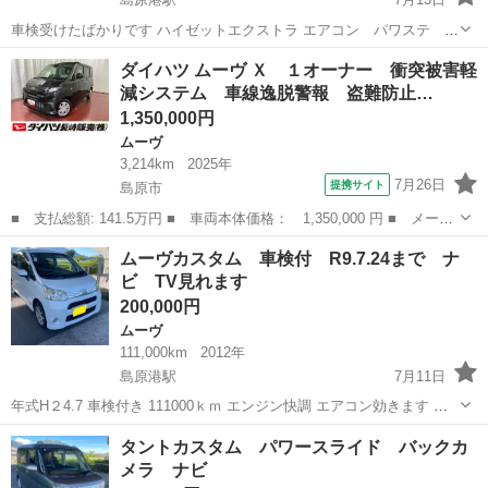
車検受けたばかりです ハイゼットエクストラ エアコン パワステ パ
ワーウインドウ 集中ドアﾛｯｸ タイミングチエーン式 H２４年式 どう
長崎
島原市
島原港駅
ハイゼット
トラック
ダイハツ ムーヴ Ｘ １オーナー 衝突被害軽
もないです エアコンかなり効きます 4WDなります リサイクル料
減システム 車線逸脱警報 盗難防止…
金...
1,350,000円
ムーヴ
3,214km
2025年
7月26日
提携サイト
島原市
■ 支払総額: 141.5万円 ■ 車両本体価格： 1,350,000 円 ■ メーカ
ー名： ダイハツ ■ 車種名： ムーヴ ■ グレード名： Ｘ １オ
長崎
島原市
ムーヴ
ムーヴカスタム 車検付 R9.7.24まで ナ
ーナー 衝突被害軽減システム 車線逸脱警報 盗難防止 電動格納
ビ TV見れます
ミラー ...
200,000円
ムーヴ
111,000km
2012年
島原港駅
7月11日
年式H２4.7 車検付き 111000ｋｍ エンジン快調 エアコン効きます エ
ンジンオイル交換しました タイヤもまだ大丈夫です 室内も綺麗な方だ
長崎
島原市
島原港駅
ムーヴ
タントカスタム パワースライド バックカ
と思います テレビもみれました 走行には、どう...
メラ ナビ