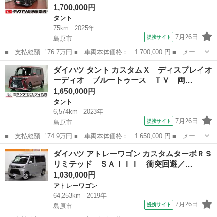
1,700,000円
タント
75km
2025年
7月26日
提携サイト
島原市
■ 支払総額: 176.7万円 ■ 車両本体価格： 1,700,000 円 ■ メーカ
ー名： ダイハツ ■ 車種名： タント ■ グレード名： カスタム
長崎
島原市
タント
ダイハツ タント カスタムＸ ディスプレイオ
Ｘ 元展示車 届出済未使用車 １オーナー 電格ミラー 禁煙 ス
ーディオ ブルートゥース ＴＶ 両…
マートキ...
1,650,000円
タント
6,574km
2023年
7月26日
提携サイト
島原市
■ 支払総額: 174.9万円 ■ 車両本体価格： 1,650,000 円 ■ メーカ
ー名： ダイハツ ■ 車種名： タント ■ グレード名： カスタム
長崎
島原市
タント
ダイハツ アトレーワゴン カスタムターボＲＳ
Ｘ ディスプレイオーディオ ブルートゥース ＴＶ 両側ＰＳＤ
リミテッド ＳＡＩＩＩ 衝突回避／…
プリクラ...
1,030,000円
アトレーワゴン
64,253km
2019年
7月26日
提携サイト
島原市