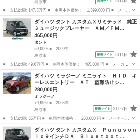
8月1日
提携サイト
島原市
■ 支払総額: 147.3万円 ■ 車両本体価格： 1,399,000 円 ■ メーカ
ー名： ダイハツ ■ 車種名： タフト ■ グレード名： Ｇクロム
長崎
島原市
ダイハツ
ダイハツ タント カスタムＸリミテッド 純正
ベンチャー ドラレコ 純正ナビ Ｒカメラ ブルートゥース フル
ミュージックプレーヤー ＡＭ／ＦＭ…
セグＴＶ...
465,000円
タント
59,000km
2009年
8月1日
提携サイト
島原市
■ 支払総額: 49.8万円 ■ 車両本体価格： 465,000 円 ■ メーカー
名： ダイハツ ■ 車種名： タント ■ グレード名： カスタムＸ
長崎
島原市
タント
ダイハツ ミラジーノ ミニライト ＨＩＤ キ
リミテッド 純正ミュージックプレーヤー ＡＭ／ＦＭ／ＣＤ 片側
ーレスエントリー ＡＴ 盗難防止シ…
パワースライ...
280,000円
ミラジーノ
79,996km
2005年
2月27日
提携サイト
島原市
■ 支払総額: 35万円 ■ 車両本体価格： 280,000 円 ■ メーカー
名： ダイハツ ■ 車種名： ミラジーノ ■ グレード名： ミニラ
長崎
島原市
ミラジーノ
ダイハツ タント カスタムＸ Ｐａｎａｓｏｎ
イト ＨＩＤ キーレスエントリー ＡＴ 盗難防止システム ＡＢ
ｉｃ９インチＤＡ Ｂｌｕｅｔｏｏｔ…
Ｓ アルミホイー...