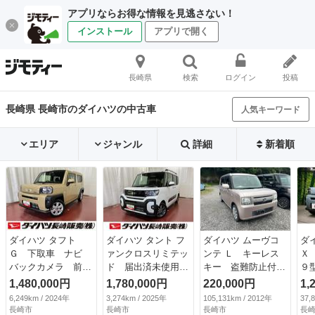
アプリならお得な情報を見逃さない！
インストール
アプリで開く
長崎県
検索
ログイン
投稿
長崎県 長崎市のダイハツの中古車
人気キーワード
エリア
ジャンル
詳細
新着順
ダイハツ タフト
ダイハツ タント フ
ダイハツ ムーヴコ
ダ
Ｇ 下取車 ナビ
ァンクロスリミテッ
ンテ Ｌ キーレス
Ｘ
バックカメラ 前後
ド 届出済未使用
キー 盗難防止付
９
ドラレコ シートヒ
車 元展示車 ディ
き Ｗエアバック
ー
1,480,000円
1,780,000円
220,000円
1,
ーター ＬＥＤヘッ
スプレイオーディ
ベンチシート オー
メ
6,249km / 2024年
3,274km / 2025年
105,131km / 2012年
37,
ドランプ スマート
オ ＴＶ バックカ
トエアコン パワー
テ
長崎市
長崎市
長崎市
長