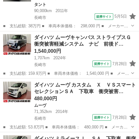
タント
90,000km
2011年
5月5日
提携サイト
長崎市
■ 支払総額: 38万円 ■ 車両本体価格： 298,000 円 ■ メーカー
名： ダイハツ ■ 車種名： タント ■ グレード名： Ｘ ＥＴＣ
長崎
長崎市
タント
ダイハツ ムーヴキャンバス ストライプスＧ
付 ＫＥＮＷＯＯＤ製ナビ ワンセグＴＶ 助手側センターピラーレ
衝突被害軽減システム ナビ 前後ド…
ス ■ 排気量：...
1,540,000円
1,707km
2024年
7月28日
提携サイト
長崎市
■ 支払総額: 159.9万円 ■ 車両本体価格： 1,540,000 円 ■ メーカ
ー名： ダイハツ ■ 車種名： ムーヴキャンバス ■ グレード
長崎
長崎市
ダイハツ
ダイハツ ムーヴ カスタム Ｘ ＶＳスマート
名： ストライプスＧ 衝突被害軽減システム ナビ 前後ドラレ
セレクションＳＡ 下取車 衝突被害…
コ バックカメ...
480,000円
ムーヴ
71,352km
2014年
7月28日
提携サイト
長崎市
■ 支払総額: 53.8万円 ■ 車両本体価格： 480,000 円 ■ メーカー
名： ダイハツ ■ 車種名： ムーヴ ■ グレード名： カスタム
長崎
長崎市
ムーヴ
ダイハツ ミライース Ｌ ＳＡ 下取車 衝突