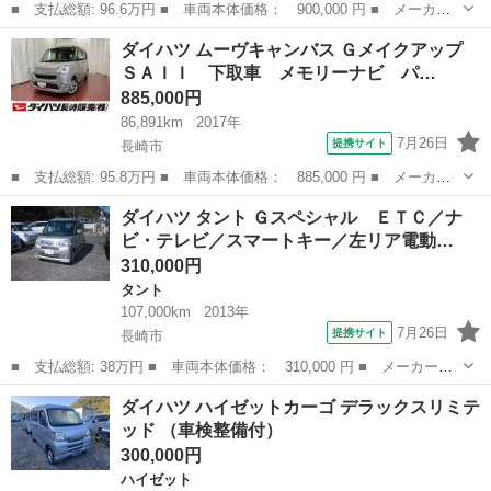
■ 支払総額: 96.6万円 ■ 車両本体価格： 900,000 円 ■ メーカー
名： ダイハツ ■ 車種名： ミライース ■ グレード名： Ｌ Ｓ
長崎
長崎市
ミライース
ダイハツ ムーヴキャンバス Ｇメイクアップ
ＡＩＩＩ １オーナー 衝突被害軽減システム レーンキープアシス
ＳＡＩＩ 下取車 メモリーナビ パ…
ト 横滑り防...
885,000円
86,891km
2017年
7月26日
提携サイト
長崎市
■ 支払総額: 95.8万円 ■ 車両本体価格： 885,000 円 ■ メーカー
名： ダイハツ ■ 車種名： ムーヴキャンバス ■ グレード名：
長崎
長崎市
ダイハツ
ダイハツ タント Ｇスペシャル ＥＴＣ／ナ
Ｇメイクアップ ＳＡＩＩ 下取車 メモリーナビ パノラマカメ
ビ・テレビ／スマートキー／左リア電動…
ラ 点検記録簿...
310,000円
タント
107,000km
2013年
7月26日
提携サイト
長崎市
■ 支払総額: 38万円 ■ 車両本体価格： 310,000 円 ■ メーカー
名： ダイハツ ■ 車種名： タント ■ グレード名： Ｇスペシャ
長崎
長崎市
タント
ダイハツ ハイゼットカーゴ デラックスリミテ
ル ＥＴＣ／ナビ・テレビ／スマートキー／左リア電動スライドドア
ッド （車検整備付）
／ＣＤ再生／アル...
300,000円
ハイゼット