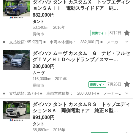
ダイハツ タント カスタムＸ トップエディシ
名： Ｇメイクアップ ＳＡＩＩＩ 両側電動ドア 純正ナビ バッ
ョンＳＡＩＩ 電動スライドドア 純…
クカメラ 衝...
882,000円
タント
53,140km
2016年
8月2日
提携サイト
長崎市
■ 支払総額: 95.9万円 ■ 車両本体価格： 882,000 円 ■ メーカー
名： ダイハツ ■ 車種名： タント ■ グレード名： カスタム
長崎
長崎市
タント
ダイハツ ムーヴ カスタム Ｇ ナビ・フルセ
Ｘ トップエディションＳＡＩＩ 電動スライドドア 純正７インチ
グＴＶ／ＨＩＤヘッドランプ／スマー…
ナビ 後席モニ...
280,000円
ムーヴ
116,000km
2011年
7月26日
提携サイト
長崎市
■ 支払総額: 35万円 ■ 車両本体価格： 280,000 円 ■ メーカー
名： ダイハツ ■ 車種名： ムーヴ ■ グレード名： カスタム
長崎
長崎市
ムーヴ
ダイハツ タント カスタムＲＳ トップエディ
Ｇ ナビ・フルセグＴＶ／ＨＩＤヘッドランプ／スマートキー／ＤＶ
ションＳＡ 両側電動ドア 純正８型…
Ｄ再生／アルミホ...
991,000円
タント
38,880km
2015年