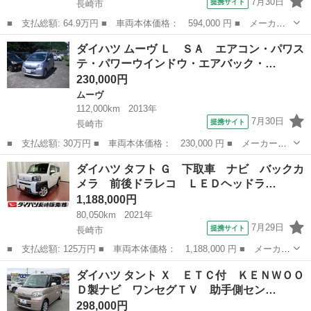
7月30日
提携サイト
長崎市
■ 支払総額: 64.9万円 ■ 車両本体価格： 594,000 円 ■ メーカー
名： ダイハツ ■ 車種名： ハイゼットトラック ■ グレード
長崎
長崎市
ハイゼット
ダイハツ ムーヴ Ｌ ＳＡ エアコン・パワス
名： スタンダード 下取車 ２ＷＤ マニュアル車 ハロゲンヘッ
テ・パワーウインドウ・エアバック・…
ドライト マニュ...
230,000円
ムーヴ
112,000km
2013年
7月30日
提携サイト
長崎市
■ 支払総額: 30万円 ■ 車両本体価格： 230,000 円 ■ メーカー
名： ダイハツ ■ 車種名： ムーヴ ■ グレード名： Ｌ ＳＡ
長崎
長崎市
ムーヴ
ダイハツ タフト Ｇ 下取車 ナビ バックカ
エアコン・パワステ・パワーウインドウ・エアバック・ＡＢＳ・キー
メラ 前後ドラレコ ＬＥＤヘッドラ…
レス・純正ナビ／...
1,188,000円
80,050km
2021年
7月29日
提携サイト
長崎市
■ 支払総額: 125万円 ■ 車両本体価格： 1,188,000 円 ■ メーカー
名： ダイハツ ■ 車種名： タフト ■ グレード名： Ｇ 下取
長崎
長崎市
ダイハツ
ダイハツ タント Ｘ ＥＴＣ付 ＫＥＮＷＯＯ
車 ナビ バックカメラ 前後ドラレコ ＬＥＤヘッドランプ スマ
Ｄ製ナビ ワンセグＴＶ 助手側セン…
ートキー 衝...
298,000円