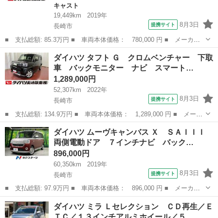
キャスト
19,449km
2019年
8月3日
提携サイト
長崎市
■ 支払総額: 85.3万円 ■ 車両本体価格： 780,000 円 ■ メーカー
名： ダイハツ ■ 車種名： キャスト ■ グレード名： スタイル
長崎
長崎市
キャスト
ダイハツ タフト Ｇ クロムベンチャー 下取
Ｘ リミテッド ＳＡＩＩＩ 下取車 衝突被害軽減システム ナ
車 バックモニター ナビ スマート…
ビ ＴＶ バッ...
1,289,000円
52,307km
2022年
8月3日
提携サイト
長崎市
■ 支払総額: 134.9万円 ■ 車両本体価格： 1,289,000 円 ■ メーカ
ー名： ダイハツ ■ 車種名： タフト ■ グレード名： Ｇ クロ
長崎
長崎市
ダイハツ
ダイハツ ムーヴキャンバス Ｘ ＳＡＩＩＩ
ムベンチャー 下取車 バックモニター ナビ スマートキー アイ
両側電動ドア ７インチナビ バック…
ドリング...
896,000円
60,350km
2019年
8月3日
提携サイト
長崎市
■ 支払総額: 97.9万円 ■ 車両本体価格： 896,000 円 ■ メーカー
名： ダイハツ ■ 車種名： ムーヴキャンバス ■ グレード名：
長崎
長崎市
ダイハツ
ダイハツ ミラ Ｌセレクション ＣＤ再生／Ｅ
Ｘ ＳＡＩＩＩ 両側電動ドア ７インチナビ バックカメラ 衝突
ＴＣ／１３インチアルミホイール／５…
被害軽減シス...