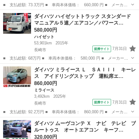
■ 支払総額: 73.3万円 ■ 車両本体価格： 660,000 円 ■ メーカー
名： ダイハツ ■ 車種名： ムーヴ ■ グレード名： Ｌ ＳＡＩ
長崎
長崎市
ムーヴ
ダイハツ ハイゼットトラック スタンダード
ＩＩ 下取車 ドラレコ バックカメラ ナビ フルセグＴＶ 衝突
マニュアル５速／エアコン／パワース…
被害軽減シス...
580,000円
ハイゼット
53,901km
2015年
7月31日
提携サイト
長崎市
■ 支払総額: 68万円 ■ 車両本体価格： 580,000 円 ■ メーカー
名： ダイハツ ■ 車種名： ハイゼットトラック ■ グレード
長崎
長崎市
ハイゼット
ダイハツ ミライース Ｌ ＳＡＩＩＩ キーレ
名： スタンダード マニュアル５速／エアコン／パワーステアリン
ス アイドリングストップ 運転席エ…
グ／三方開／車検整備...
860,000円
ミライース
3,492km
2025年
7月31日
提携サイト
長崎市
■ 支払総額: 92.2万円 ■ 車両本体価格： 860,000 円 ■ メーカー
名： ダイハツ ■ 車種名： ミライース ■ グレード名： Ｌ Ｓ
長崎
長崎市
ミライース
ダイハツ ムーヴコンテ Ｘ ナビ テレビ ブ
ＡＩＩＩ キーレス アイドリングストップ 運転席エアバッグ 助
ルートゥス オートエアコン キーフ…
手席エアバッ...
320,000円