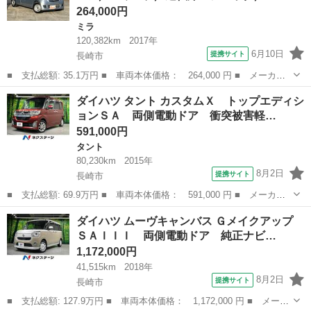
264,000円
ミラ
120,382km
2017年
6月10日
提携サイト
長崎市
■ 支払総額: 35.1万円 ■ 車両本体価格： 264,000 円 ■ メーカー
名： ダイハツ ■ 車種名： ミラ ■ グレード名： ＴＸ ／３ド
長崎
長崎市
ミラ
ダイハツ タント カスタムＸ トップエディシ
ア／ＣＶＴ／エアコン／パワステ／運転席エアバッグ／助手席エアバ
ョンＳＡ 両側電動ドア 衝突被害軽…
ッグ／キーレ...
591,000円
タント
80,230km
2015年
8月2日
提携サイト
長崎市
■ 支払総額: 69.9万円 ■ 車両本体価格： 591,000 円 ■ メーカー
名： ダイハツ ■ 車種名： タント ■ グレード名： カスタム
長崎
長崎市
タント
ダイハツ ムーヴキャンバス Ｇメイクアップ
Ｘ トップエディションＳＡ 両側電動ドア 衝突被害軽減システ
ＳＡＩＩＩ 両側電動ドア 純正ナビ…
ム 禁煙車 ハー...
1,172,000円
41,515km
2018年
8月2日
提携サイト
長崎市
■ 支払総額: 127.9万円 ■ 車両本体価格： 1,172,000 円 ■ メーカ