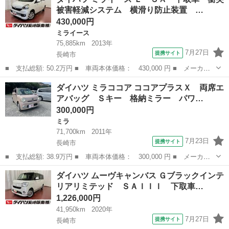
Ｘ ＶＳスマートセレクションＳＡ 下取車 衝突被害軽減システ
被害軽減システム 横滑り防止装置 …
ム アイドリン...
430,000円
ミライース
75,885km
2013年
7月27日
提携サイト
長崎市
■ 支払総額: 50.2万円 ■ 車両本体価格： 430,000 円 ■ メーカー
名： ダイハツ ■ 車種名： ミライース ■ グレード名： Ｌ Ｓ
長崎
長崎市
ミライース
ダイハツ ミラココア ココアプラスＸ 両席エ
Ａ 下取車 衝突被害軽減システム 横滑り防止装置 盗難防止装
アバッグ Ｓキー 格納ミラー パワ…
置 ＣＤオーデ...
300,000円
ミラ
71,700km
2011年
7月23日
提携サイト
長崎市
■ 支払総額: 38.9万円 ■ 車両本体価格： 300,000 円 ■ メーカー
名： ダイハツ ■ 車種名： ミラココア ■ グレード名： ココア
長崎
長崎市
ミラ
ダイハツ ムーヴキャンバス Ｇブラックインテ
プラスＸ 両席エアバッグ Ｓキー 格納ミラー パワーウインド
リアリミテッド ＳＡＩＩＩ 下取車…
キーレススタ...
1,226,000円
41,950km
2020年
7月27日
提携サイト
長崎市