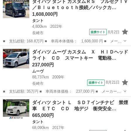
ダイハツ タント カスタムＲＳ フルセグＴＶ
Ｘ ＳＡＩＩ 電動スライドドア ７インナビ バックカメラ 衝突
／Ｂｌｕｅｔｏｏｔｈ接続／バックカ…
被害軽減システ...
1,608,000円
タント
4,800km
2022年
8月2日
提携サイト
長崎市
■ 支払総額: 168.8万円 ■ 車両本体価格： 1,608,000 円 ■ メーカ
ー名： ダイハツ ■ 車種名： タント ■ グレード名： カスタム
長崎
長崎市
タント
ダイハツ ムーヴ カスタム Ｘ ＨＩＤヘッド
ＲＳ フルセグＴＶ／Ｂｌｕｅｔｏｏｔｈ接続／バックカメラ／全周
ライト ＣＤ スマートキー 電動格…
囲カメラ...
237,000円
ムーヴ
88,737km
2009年
8月21日
提携サイト
長崎市
■ 支払総額: 35万円 ■ 車両本体価格： 237,000 円 ■ メーカー
名： ダイハツ ■ 車種名： ムーヴ ■ グレード名： カスタム
長崎
長崎市
ムーヴ
ダイハツ タント Ｌ ＳＤ７インチナビ 禁煙
Ｘ ＨＩＤヘッドライト ＣＤ スマートキー 電動格納ミラー ベ
車 ＥＴＣ ＣＤ 地デジ 衝突安全…
ンチシート 純正...
665,000円
タント
68,090km
2017年