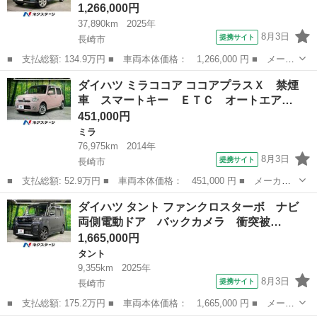
1,266,000円
37,890km
2025年
8月3日
提携サイト
長崎市
■ 支払総額: 134.9万円 ■ 車両本体価格： 1,266,000 円 ■ メーカ
ー名： ダイハツ ■ 車種名： タフト ■ グレード名： Ｘ ガラ
長崎
長崎市
ダイハツ
ダイハツ ミラココア ココアプラスＸ 禁煙
スルーフ ９型ディスプレイオーディオ バックカメラ 衝突軽減シ
車 スマートキー ＥＴＣ オートエア…
ステム ...
451,000円
ミラ
76,975km
2014年
8月3日
提携サイト
長崎市
■ 支払総額: 52.9万円 ■ 車両本体価格： 451,000 円 ■ メーカー
名： ダイハツ ■ 車種名： ミラココア ■ グレード名： ココア
長崎
長崎市
ミラ
ダイハツ タント ファンクロスターボ ナビ
プラスＸ 禁煙車 スマートキー ＥＴＣ オートエアコン ＣＤ
両側電動ドア バックカメラ 衝突被…
パワーウィン...
1,665,000円
タント
9,355km
2025年
8月3日
提携サイト
長崎市
■ 支払総額: 175.2万円 ■ 車両本体価格： 1,665,000 円 ■ メーカ