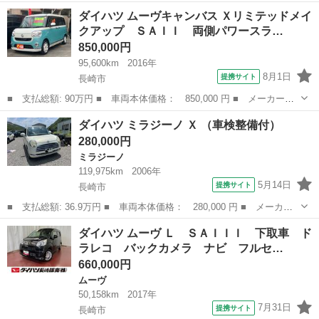
ー名： ダイハツ ■ 車種名： ムーヴキャンバス ■ グレード
長崎
長崎市
ダイハツ
ダイハツ ムーヴキャンバス Ｘリミテッドメイ
名： Ｇメイクアップ ＳＡＩＩＩ 両側電動ドア 純正ナビ バッ
クアップ ＳＡＩＩ 両側パワースラ…
クカメラ 衝...
850,000円
95,600km
2016年
8月1日
提携サイト
長崎市
■ 支払総額: 90万円 ■ 車両本体価格： 850,000 円 ■ メーカー
名： ダイハツ ■ 車種名： ムーヴキャンバス ■ グレード名：
長崎
長崎市
ダイハツ
ダイハツ ミラジーノ Ｘ （車検整備付）
Ｘリミテッドメイクアップ ＳＡＩＩ 両側パワースライドドア／ナ
280,000円
ビ・フルセグＴＶ...
ミラジーノ
119,975km
2006年
5月14日
提携サイト
長崎市
■ 支払総額: 36.9万円 ■ 車両本体価格： 280,000 円 ■ メーカー
名： ダイハツ ■ 車種名： ミラジーノ ■ グレード名： Ｘ ■
長崎
長崎市
ミラジーノ
ダイハツ ムーヴ Ｌ ＳＡＩＩＩ 下取車 ド
排気量： 660cc ■ ドア枚数： 5D ■ ミッション： AT4速 ...
ラレコ バックカメラ ナビ フルセ…
660,000円
ムーヴ
50,158km
2017年
7月31日
提携サイト
長崎市