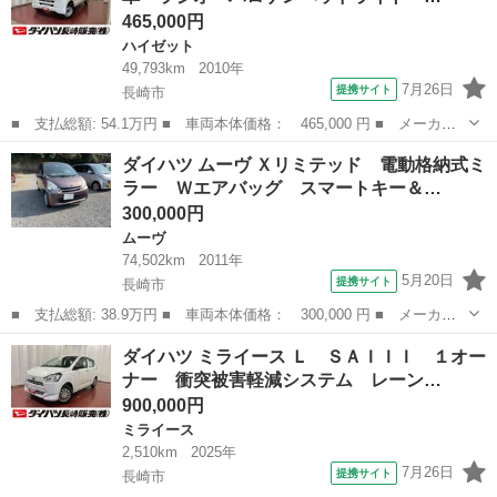
465,000円
ハイゼット
49,793km
2010年
7月26日
提携サイト
長崎市
■ 支払総額: 54.1万円 ■ 車両本体価格： 465,000 円 ■ メーカー
名： ダイハツ ■ 車種名： ハイゼットカーゴ ■ グレード名：
長崎
長崎市
ハイゼット
ダイハツ ムーヴ Ｘリミテッド 電動格納式ミ
スペシャル 下取車 ラジオ ハロゲンヘッドライト メンテナンス
ラー Ｗエアバッグ スマートキー＆…
ノート エア...
300,000円
ムーヴ
74,502km
2011年
5月20日
提携サイト
長崎市
■ 支払総額: 38.9万円 ■ 車両本体価格： 300,000 円 ■ メーカー
名： ダイハツ ■ 車種名： ムーヴ ■ グレード名： Ｘリミテッ
長崎
長崎市
ムーヴ
ダイハツ ミライース Ｌ ＳＡＩＩＩ １オー
ド 電動格納式ミラー Ｗエアバッグ スマートキー＆プッシュスタ
ナー 衝突被害軽減システム レーン…
ート イモビ...
900,000円
ミライース
2,510km
2025年
7月26日
提携サイト
長崎市