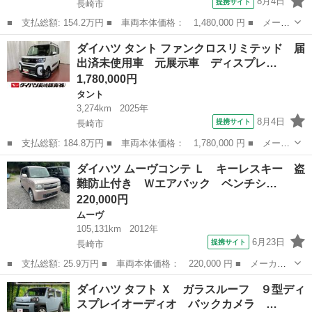
8月4日
提携サイト
長崎市
■ 支払総額: 154.2万円 ■ 車両本体価格： 1,480,000 円 ■ メーカ
ー名： ダイハツ ■ 車種名： タフト ■ グレード名： Ｇ 下取
長崎
長崎市
ダイハツ
ダイハツ タント ファンクロスリミテッド 届
車 ナビ バックカメラ 前後ドラレコ シートヒーター ＬＥＤヘ
出済未使用車 元展示車 ディスプレ…
ッドラン...
1,780,000円
タント
3,274km
2025年
8月4日
提携サイト
長崎市
■ 支払総額: 184.8万円 ■ 車両本体価格： 1,780,000 円 ■ メーカ
ー名： ダイハツ ■ 車種名： タント ■ グレード名： ファンク
長崎
長崎市
タント
ダイハツ ムーヴコンテ Ｌ キーレスキー 盗
ロスリミテッド 届出済未使用車 元展示車 ディスプレイオーディ
難防止付き Ｗエアバック ベンチシ…
オ ＴＶ...
220,000円
ムーヴ
105,131km
2012年
6月23日
提携サイト
長崎市
■ 支払総額: 25.9万円 ■ 車両本体価格： 220,000 円 ■ メーカー
名： ダイハツ ■ 車種名： ムーヴコンテ ■ グレード名： Ｌ
長崎
長崎市
ムーヴ
ダイハツ タフト Ｘ ガラスルーフ ９型ディ
キーレスキー 盗難防止付き Ｗエアバック ベンチシート オート
スプレイオーディオ バックカメラ …
エアコン パ...