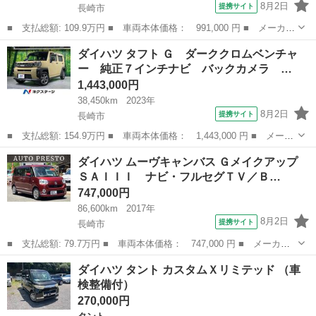
8月2日
提携サイト
長崎市
■ 支払総額: 109.9万円 ■ 車両本体価格： 991,000 円 ■ メーカー
名： ダイハツ ■ 車種名： タント ■ グレード名： カスタムＲ
長崎
長崎市
タント
ダイハツ タフト Ｇ ダーククロムベンチャ
Ｓ トップエディションＳＡ 両側電動ドア 純正８型ＳＤナビ バ
ー 純正７インチナビ バックカメラ …
ックカメラ...
1,443,000円
38,450km
2023年
8月2日
提携サイト
長崎市
■ 支払総額: 154.9万円 ■ 車両本体価格： 1,443,000 円 ■ メーカ
ー名： ダイハツ ■ 車種名： タフト ■ グレード名： Ｇ ダー
長崎
長崎市
ダイハツ
ダイハツ ムーヴキャンバス Ｇメイクアップ
ククロムベンチャー 純正７インチナビ バックカメラ 衝突被害軽
ＳＡＩＩＩ ナビ・フルセグＴＶ／Ｂ…
減システ...
747,000円
86,600km
2017年
8月2日
提携サイト
長崎市
■ 支払総額: 79.7万円 ■ 車両本体価格： 747,000 円 ■ メーカー
名： ダイハツ ■ 車種名： ムーヴキャンバス ■ グレード名：
長崎
長崎市
ダイハツ
ダイハツ タント カスタムＸリミテッド （車
Ｇメイクアップ ＳＡＩＩＩ ナビ・フルセグＴＶ／Ｂｌｕｅｔｏｏ
検整備付）
ｔｈ接続／バ...
270,000円