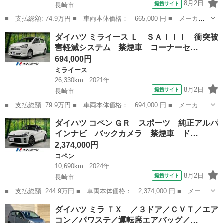
8月2日
提携サイト
長崎市
■ 支払総額: 74.9万円 ■ 車両本体価格： 665,000 円 ■ メーカー
名： ダイハツ ■ 車種名： タント ■ グレード名： Ｌ ＳＤ７
長崎
長崎市
タント
ダイハツ ミライース Ｌ ＳＡＩＩＩ 衝突被
インチナビ 禁煙車 ＥＴＣ ＣＤ 地デジ 衝突安全ボディー ド
害軽減システム 禁煙車 コーナーセ…
アバイザー ...
694,000円
ミライース
26,330km
2021年
8月2日
提携サイト
長崎市
■ 支払総額: 79.9万円 ■ 車両本体価格： 694,000 円 ■ メーカー
名： ダイハツ ■ 車種名： ミライース ■ グレード名： Ｌ Ｓ
長崎
長崎市
ミライース
ダイハツ コペン ＧＲ スポーツ 純正アルパ
ＡＩＩＩ 衝突被害軽減システム 禁煙車 コーナーセンサー オー
インナビ バックカメラ 禁煙車 ド…
トライト プ...
2,374,000円
コペン
10,690km
2024年
8月2日
提携サイト
長崎市
■ 支払総額: 244.9万円 ■ 車両本体価格： 2,374,000 円 ■ メーカ
ー名： ダイハツ ■ 車種名： コペン ■ グレード名： ＧＲ ス
長崎
長崎市
コペン
ダイハツ ミラ ＴＸ ／３ドア／ＣＶＴ／エア
ポーツ 純正アルパインナビ バックカメラ 禁煙車 ドラレコ ス
コン／パワステ／運転席エアバッグ／…
マートキ...