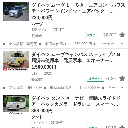
ー名： ダイハツ ■ 車種名： タント ■ グレード名： ファンク
長崎
長崎市
タント
ダイハツ ムーヴ Ｌ ＳＡ エアコン・パワス
ロスターボ ナビ 両側電動ドア バックカメラ 衝突被害軽減シス
テ・パワーウインドウ・エアバック・…
テム 禁...
230,000円
ムーヴ
112,000km
2013年
7月30日
提携サイト
長崎市
■ 支払総額: 30万円 ■ 車両本体価格： 230,000 円 ■ メーカー
名： ダイハツ ■ 車種名： ムーヴ ■ グレード名： Ｌ ＳＡ
長崎
長崎市
ムーヴ
ダイハツ ムーヴキャンバス ストライプスＧ
エアコン・パワステ・パワーウインドウ・エアバック・ＡＢＳ・キー
届済未使用車 元展示車 １オーナー…
レス・純正ナビ／...
1,580,000円
31km
2025年
8月3日
提携サイト
長崎市
■ 支払総額: 164.7万円 ■ 車両本体価格： 1,580,000 円 ■ メーカ
ー名： ダイハツ ■ 車種名： ムーヴキャンバス ■ グレード
長崎
長崎市
ダイハツ
ダイハツ タント Ｘ ナビ 電動スライドド
名： ストライプスＧ 届済未使用車 元展示車 １オーナー 両側
ア バックカメラ ドラレコ スマート…
電動スライド...
368,000円
タント
93,470km
2013年
8月3日