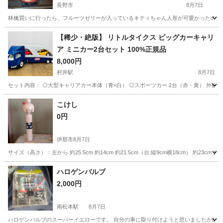
長野市
8月7日
林檎買いに行ったら、フルーツゼリーが入っているキティちゃん人形が可愛かったので
長野
長野市
おもちゃ
譲り
【稀少・絶版】 リトルタイクス ビッグカーキャリ
ア ミニカー2台セット 100%正規品
8,000円
村井駅
8月7日
セット内容： ◎大型キャリアカー本体（青×白） ◎スポーツカー 2台（赤・黄） 外観
長野
松本市
村井駅
ミニカー
スポーツカー
こけし
0円
伊那市
8月7日
サイズ（高さ）：左から 約25.5cm 約14cm 約21.5cm（台:縦9cm横18cm）
長野
伊那市
その他
ハロゲンバルブ
2,000円
南松本駅
8月7日
ハロゲンバルブのスーパーイエローです。 自分の車に取り付けようと思いましたが結