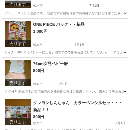
売ります
松本市
7月1日
アミューズメント景品です。 新品ですが自宅保管の為神経質な方はご遠慮ください。 （
長野
松本市
その他
個人
ONE PIECE バッグ・・新品
1,000円
売ります
松本市
7月1日
サイズ 40×50（メジャーによる計測ですので参考程度にしてください。） アミュー
長野
松本市
生活雑貨
ONE PIECE
76cm女児ベビー服
800円
売ります
松本市
7月1日
タグ付き 新品ですが自宅保管の為神経質な方はご遠慮ください。 畳みシワ等ある場合が
長野
松本市
服/ファッション
女児
クレヨンしんちゃん カラーペンシルセット・・
新品！！
800円
売ります
松本市
7月1日