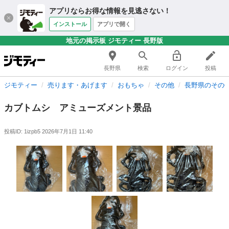
アプリならお得な情報を見逃さない！
インストール
アプリで開く
地元の掲示板 ジモティー 長野版
長野県
検索
ログイン
投稿
ジモティー
売ります・あげます
おもちゃ
その他
長野県のその
カブトムシ アミューズメント景品
投稿ID: 1izpb5
2026年7月1日 11:40