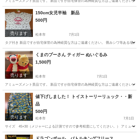
アミューズメント景品です。 新品ですが自宅保管の為神経質な方はご遠慮ください。 当
長野
松本市
その他
クレヨンしんちゃん
150cm女児半袖 新品
500円
売ります
松本市
7月1日
タグ付き 新品ですが自宅保管の為神経質な方はご遠慮ください。 畳みシワ等ある場合が
長野
松本市
子供用品
女児
くまのプーさん ティガー ぬいぐるみ
1,500円
売ります
松本市
7月1日
アミューズメント景品です。 新品ですが自宅保管の為神経質な方はご遠慮ください。 当
長野
松本市
おもちゃ
くまのプーさん
値下げしました！ トイストーリーリュック・・新
品
500円
売ります
松本市
7月1日
サイズ 45×30（メジャーによる計測ですので参考程度にしてください。） アミュー
長野
松本市
生活雑貨
トイストーリー
ドラゴンボール バトルキングフリース