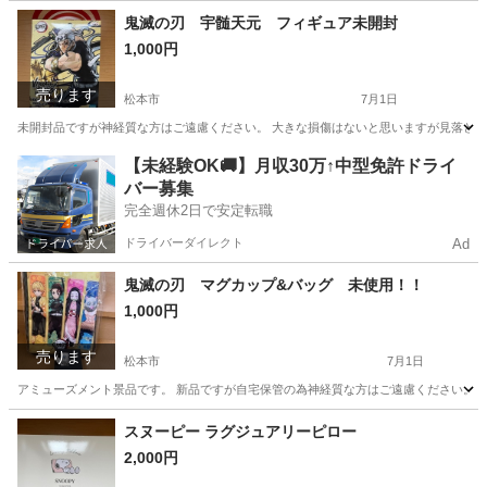
長野
松本市
DVD/ブルーレイ
喫煙者
鬼滅の刃 宇髄天元 フィギュア未開封
1,000円
売ります
松本市
7月1日
未開封品ですが神経質な方はご遠慮ください。 大きな損傷はないと思いますが見落としが
長野
松本市
フィギュア
鬼滅の刃
【未経験OK🚚】月収30万↑中型免許ドライ
バー募集
完全週休2日で安定転職
ドライバーダイレクト
Ad
鬼滅の刃 マグカップ&バッグ 未使用！！
1,000円
売ります
松本市
7月1日
アミューズメント景品です。 新品ですが自宅保管の為神経質な方はご遠慮ください。 未
長野
松本市
おもちゃ
鬼滅の刃
スヌーピー ラグジュアリーピロー
2,000円