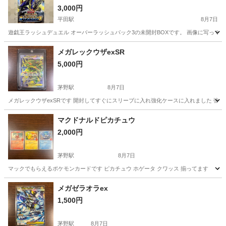
3,000円
平田駅
8月7日
遊戯王ラッシュデュエル オーバーラッシュパック3の未開封BOXです。 画像に写って
長野
松本市
平田駅
カードゲーム
メガレックウザexSR
5,000円
茅野駅
8月7日
メガレックウザexSRです 開封してすぐにスリーブに入れ強化ケースに入れました 強
長野
茅野市
茅野駅
カードゲーム
ケース
マクドナルドピカチュウ
2,000円
茅野駅
8月7日
マックでもらえるポケモンカードです ピカチュウ ホゲータ クワッス 揃ってます
長野
茅野市
茅野駅
カードゲーム
メガゼラオラex
1,500円
茅野駅
8月7日