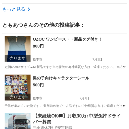
長野
松本市
南松本駅
おもちゃ
もっと見る
ともあつ
さんのその他の投稿記事：
OZOC ワンピース・・新品タグ付き！
800円
売ります
松本市
7月1日
定価¥5390 サイズ→M 新品ですが自宅保管の為神経質な方はご遠慮ください。 当方
長野
松本市
服/ファッション
新品
男の子向けキャラクターシール
500円
売ります
松本市
7月1日
子供が集めていた物です。 数年前の物で中古品ですので神経質な方はご遠慮ください。 
長野
松本市
その他
男の子
【未経験OK🚚】月収30万↑中型免許ドライ
バー募集
完全週休2日で安定転職