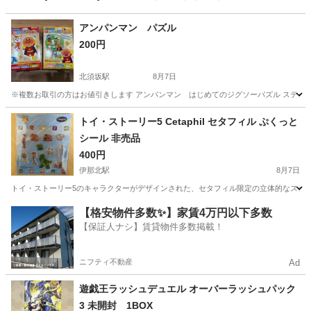
アンパンマン パズル
200円
北須坂駅
8月7日
※複数お取引の方はお値引きします アンパンマン はじめてのジグソーパズル ステップ1
長野
須坂市
北須坂駅
パズル
トイ・ストーリー5 Cetaphil セタフィル ぷくっと
シール 非売品
400円
伊那北駅
8月7日
トイ・ストーリー5のキャラクターがデザインされた、セタフィル限定の立体的なステッカーセットです。
長野
伊那市
伊那北駅
パズル
【格安物件多数✨】家賃4万円以下多数
【保証人ナシ】賃貸物件多数掲載！
ニフティ不動産
Ad
遊戯王ラッシュデュエル オーバーラッシュパック
3 未開封 1BOX