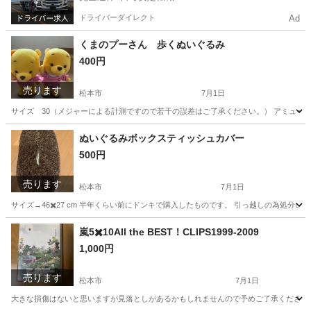
ドライバーダイレクト
Ad
くまのプーさん 歩くぬいぐるみ
400円
売ります
松本市
7月1日
サイズ 30（メジャーによる計測ですので若干の誤差はご了承ください。） アミューズ
長野
松本市
おもちゃ
くまのプーさん
ぬいぐるみボックスティッシュカバー
500円
売ります
松本市
7月1日
サイズ→46✖️27 cm 半年くらい前にドンキで購入したものです。 引っ越しの為処分
長野
松本市
その他
個人
嵐5✖️10All the BEST！CLIPS1999-2009
1,000円
売ります
松本市
7月1日
大きな損傷はないと思いますが見落としがあるかもしれませんので予めご了承ください。