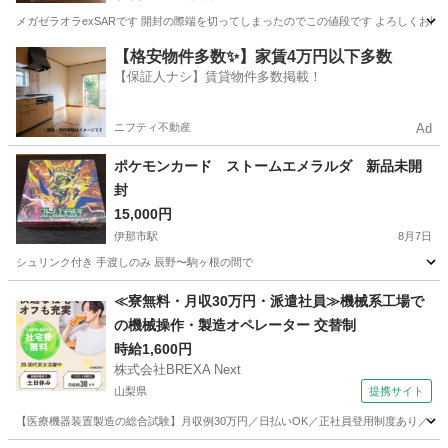
メガゼラオラexSARです 開封の際端を切ってしまったのでこの値段です よろしくお願
長野
茅野市
茅野駅
カードゲーム
【格安物件多数✨】家賃4万円以下多数
【保証人ナシ】賃貸物件多数掲載！
ニフティ不動産
Ad
ポケモンカード ストームエメラルダ 新品未開
封
15,000円
伊那市駅
8月7日
シュリンク付き 手渡しのみ 辰野〜駒ヶ根の間で
長野
伊那市
伊那市駅
カードゲーム
ポケモンカード
≪寮無料・月収30万円・派遣社員≫機械系工場で
の機械操作・製造オペレーター 交替制
時給1,600円
株式会社BREXA Next
山梨県
提携サイト
【医療機器装置製造の総合試験】月収例30万円／日払いOK／正社員登用制度あり／マイカ