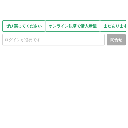
ぜひ譲ってください
オンライン決済で購入希望
まだあります
問合せ
初めての方へ
利用規約
プライバシーポリシー
プライバシー・ステートメント
健全化に資する運用方針
お問い合わせ
運営会社
サイトマップ
ご利用ガイド
フリーワードで探す
PC版で表示
都道府県選択