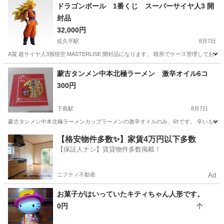
山梨
その他
ドラゴンボール 1番くじ スーパーサイヤ人3 開
封品
32,000円
佐久平駅
8月7日
A賞 超サイヤ人3孫悟空 MASTERLISE 開封品になります。 暗所でケース管理してお
長野
佐久市
佐久平駅
フィギュア
ドラゴンボール
蒙古タンメン中本北極ラーメン 激辛オイル6コ
300円
下島駅
8月7日
蒙古タンメン中本北極ラーメンカップラーメンの激辛オイルのみ、6ｹです。 辛いもの好
長野
伊那市
下島駅
カードゲーム
【格安物件多数✨】家賃4万円以下多数
【保証人ナシ】賃貸物件多数掲載！
ニフティ不動産
Ad
お菓子がはいっていたキティちゃん人形です。
0円