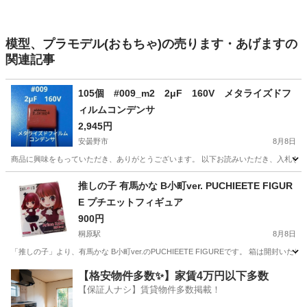
模型、プラモデル(おもちゃ)の売ります・あげますの
関連記事
105個 #009_m2 2μF 160V メタライズドフ
ィルムコンデンサ
2,945円
安曇野市
8月8日
商品に興味をもっていただき、ありがとうございます。 以下お読みいただき、入札をお待ちしています
長野
安曇野市
おもちゃ
ニチコン
推しの子 有馬かな B小町ver. PUCHIEETE FIGUR
E プチエットフィギュア
900円
桐原駅
8月8日
「推しの子」より、有馬かな B小町ver.のPUCHIEETE FIGUREです。 箱は開
長野
長野市
桐原駅
フィギュア
プチエット
【格安物件多数✨】家賃4万円以下多数
【保証人ナシ】賃貸物件多数掲載！