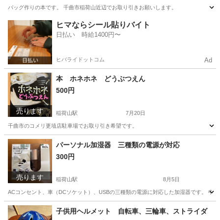
バッグ作りの本です。 千曲市稲荷山近辺でお取り引きお願いします。
長野
千曲市
稲荷山駅
雑誌
近辺
ヒマならシール貼りバイト
日払い 時給1400円〜
ヒバライドットコム
Ad
本 ホネホネ どうぶつえん
500円
売ります
稲荷山駅
7月20日
千曲市のコメリ更埴店駐車場でお取り引き希望です。
長野
千曲市
稲荷山駅
参考書
ぶつえん
パーソナル加湿器 三種類の電源が対応
300円
売ります
稲荷山駅
8月5日
ACコンセント、車（DCソケット）、USBの三種類の電源に対応した加湿器です。 中
長野
千曲市
稲荷山駅
その他
種類
子供用ヘルメット 自転車、三輪車、ストライダ