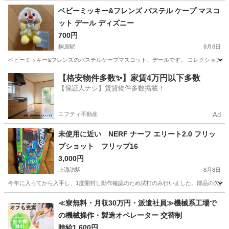
長野
長野市
桐原駅
おもちゃ
星のカービィ
ベビーミッキー&フレンズ パステル ケープ マスコ
ット デール ディズニー
700円
桐原駅
8月8日
ベビーミッキー&フレンズのパステルケープマスコット、デールです。 コレクション整理
長野
長野市
桐原駅
おもちゃ
【格安物件多数✨】家賃4万円以下多数
【保証人ナシ】賃貸物件多数掲載！
ニフティ不動産
Ad
未使用に近い NERF ナーフ エリート2.0 フリッ
プショット フリップ16
3,000円
上諏訪駅
8月8日
今年に入ってから入手し、1度開封し動作確認のため試打のみ行いました。部品の欠品など
長野
諏訪市
上諏訪駅
おもちゃ
ナーフ
≪寮無料・月収30万円・派遣社員≫機械系工場で
の機械操作・製造オペレーター 交替制
時給1,600円