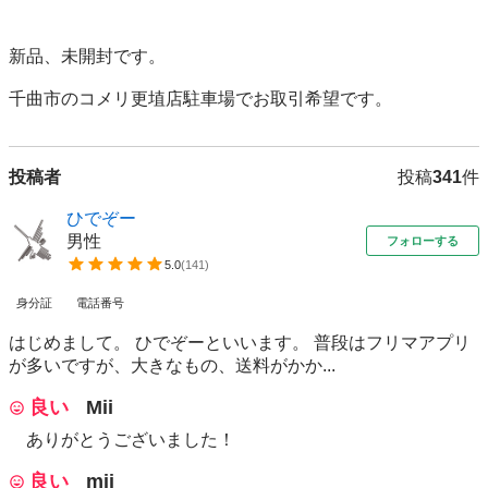
新品、未開封です。

千曲市のコメリ更埴店駐車場でお取引希望です。
投稿者
投稿
341
件
ひでぞー
男性
フォローする
5.0
(
141
)
身分証
電話番号
はじめまして。 ひでぞーといいます。 普段はフリマアプリ
が多いですが、大きなもの、送料がかか...
良い
Mii
ありがとうございました！
良い
mii