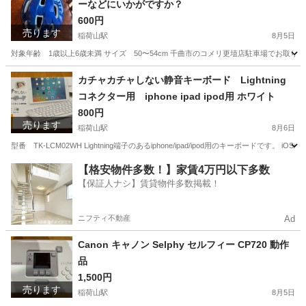
ーなどにいかがですか？
600円
売ります
稲荷山駅
8月5日
対象年齢 1歳以上6歳未満 サイズ 50〜54cm 千曲市のコメリ更埴店駐車場でお取り
長野
千曲市
稲荷山駅
その他
ヘルメット
カチャカチャしない静音キーボード Lightning
コネクター用 iphone ipad ipod用 ホワイト
800円
売ります
稲荷山駅
8月6日
型番 TK-LCM02WH Lightning端子のあるiphone/ipad/ipod用のキーボードで
長野
千曲市
稲荷山駅
周辺機器
Lightning
【格安物件多数！】家賃4万円以下多数
【保証人ナシ】賃貸物件多数掲載！
ニフティ不動産
Ad
Canon キャノン Selphy セルフィー CP720 動作
品
1,500円
売ります
稲荷山駅
8月5日