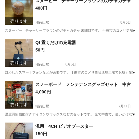
スヌーピー チャーリーブラウンのガチャガチャ
400円
売ります
稲荷山駅
8月5日
スヌーピー チャーリーブラウンのガチャガチャ 未開封です。 千曲市のコメリ更埴店
長野
千曲市
稲荷山駅
おもちゃ
チャーリーブラウン
QI 置くだけの充電器
50円
売ります
稲荷山駅
8月5日
対応したスマートフォンなどが必要です。 千曲市のコメリ更埴店駐車場でお取引希望
長野
千曲市
稲荷山駅
その他
充電器
スノーボード メンテナンスグッズセット 中古
4,000円
売ります
稲荷山駅
7月11日
温度調節機能付きアイロンやワックスなどのセットです。 全て中古で、使いかけなどで
長野
千曲市
稲荷山駅
スノーボード
セット
汎用 4CH ビデオブースター
150円