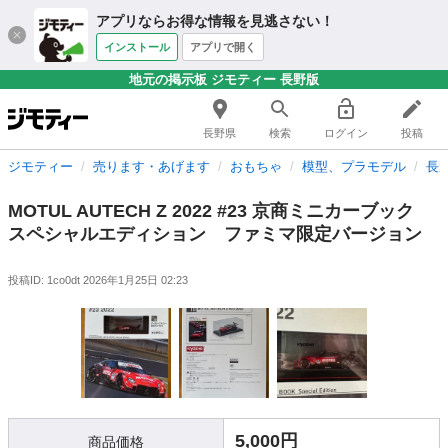
アプリならお得な情報を見逃さない！
インストール
アプリで開く
地元の掲示板 ジモティー 長野版
長野県
検索
ログイン
投稿
ジモティー
売ります・あげます
おもちゃ
模型、プラモデル
長
MOTUL AUTECH Z 2022 #23 京商ミニカーブック
スペシャルエディション ファミマ限定バージョン
投稿ID: 1co0dt
2026年1月25日 02:23
5,000円
商品価格