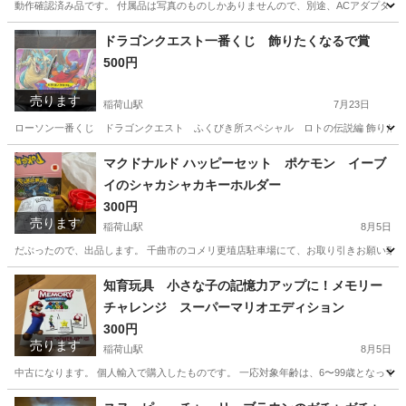
動作確認済み品です。 付属品は写真のものしかありませんので、別途、ACアダプター、
長野
千曲市
稲荷山駅
プリンター
キャノン
ドラゴンクエスト一番くじ 飾りたくなるで賞
500円
売ります
稲荷山駅
7月23日
ローソン一番くじ ドラゴンクエスト ふくびき所スペシャル ロトの伝説編 飾りたくな
長野
千曲市
稲荷山駅
テレビゲーム
ドラゴンクエスト
マクドナルド ハッピーセット ポケモン イーブ
イのシャカシャカキーホルダー
300円
売ります
稲荷山駅
8月5日
だぶったので、出品します。 千曲市のコメリ更埴店駐車場にて、お取り引きお願い致
長野
千曲市
稲荷山駅
おもちゃ
イーブイ
知育玩具 小さな子の記憶力アップに！メモリー
チャレンジ スーパーマリオエディション
300円
売ります
稲荷山駅
8月5日
中古になります。 個人輸入で購入したものです。 一応対象年齢は、6〜99歳となってい
長野
千曲市
稲荷山駅
カードゲーム
スーパーマリオ