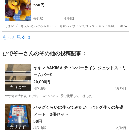
550円
長野駅
8月8日
くまのプーさんのぬいぐるみセット、可愛いデザインでコレクションに最適。 - キャラクター
長野
長野市
長野駅
おもちゃ
くまのプーさん
もっと見る
ひでぞー
さんのその他の投稿記事：
ヤキマ YAKIMA ティンバーライン ジェットストリ
ームバーS
20,000円
売ります
稲荷山駅
6月12日
やや傷や汚れありです。 スバルXV GT系で使用していました。
長野
千曲市
稲荷山駅
キャリア、ラック
ヤキマ
バッグくらいは作ってみたい バッグ作りの基礎
ノート 3冊セット
50円
売ります
稲荷山駅
8月5日