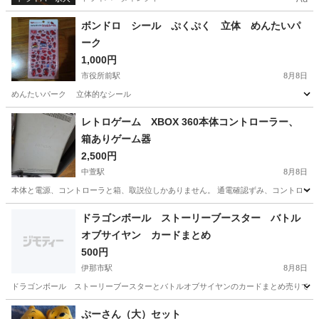
ボンドロ シール ぷくぷく 立体 めんたいパ
ーク
1,000円
市役所前駅
8月8日
めんたいパーク 立体的なシール
長野
長野市
市役所前駅
その他
めんたいパーク
レトロゲーム XBOX 360本体コントローラー、
箱ありゲーム器
2,500円
中萱駅
8月8日
本体と電源、コントローラと箱、取説位しかありません。 通電確認ずみ、コントロー
長野
安曇野市
中萱駅
テレビゲーム
XBOX
ドラゴンボール ストーリーブースター バトル
オブサイヤン カードまとめ
500円
伊那市駅
8月8日
ドラゴンボール ストーリーブースターとバトルオブサイヤンのカードまとめ売りです 
長野
伊那市
伊那市駅
カードゲーム
ストーリー
ぷーさん（大）セット