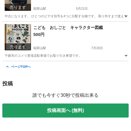
売ります
稲荷山駅
5月21日
中古になります。 ひとつのビデオ信号を4つに分配する物です。 取り外すまで使えて
長野
千曲市
稲荷山駅
パーツ
コメリ
こども おしごと キャラクター図鑑
500円
売ります
稲荷山駅
7月20日
千曲市のコメリ更埴店駐車場でお取り引き希望です。
長野
千曲市
稲荷山駅
参考書
図鑑
ページTOPへ
投稿
誰でも今すぐ30秒で投稿出来る
投稿画面へ (無料)