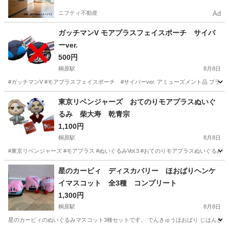
ニフティ不動産
Ad
ガッチマンV モアプラスフェイスポーチ サイバ
ーver.
500円
桐原駅
8月8日
#ガッチマンV #モアプラスフェイスポーチ #サイバーver. アミューズメント品 プ
長野
長野市
桐原駅
おもちゃ
サイバー
東京リベンジャーズ おてのりモアプラスぬいぐ
るみ 柴大寿 乾青宗
1,100円
桐原駅
8月8日
#東京リベンジャーズ #モアプラス #ぬいぐるみVol.3 #おてのりモアプラスぬいぐる
長野
長野市
桐原駅
おもちゃ
リベンジャーズ
星のカービィ ディスカバリー ほおばりヘンケ
イマスコット 全3種 コンプリート
1,300円
桐原駅
8月8日
星のカービィのぬいぐるみマスコット3種セットです。 でんきゅうほおばり じはんきほ