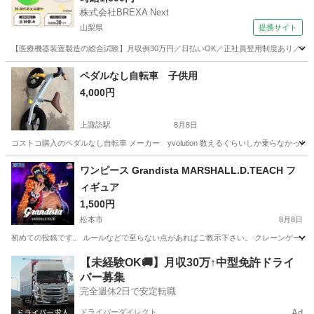
株式会社BREXA Next
山梨県
提携サイト
【医療機器装置製造の総合試験】月収例30万円／日払いOK／正社員登用制度あり／マイカ
山梨
その他
ペダルなし自転車 子供用
4,000円
上諏訪駅
8月8日
コストコ購入のペダルなし自転車 メーカー yvolution 数えるくらいしか乗らなか
長野
諏訪市
上諏訪駅
子供用自転車
ワンピース Grandista MARSHALL.D.TEACH フ
ィギュア
1,500円
松本市
8月8日
初めての投稿です。 ルールなどで至らない点があればご教示下さい。 クレーンゲームで同じ
長野
松本市
フィギュア
Grandista
【未経験OK🚚】月収30万↑中型免許ドライ
バー募集
完全週休2日で安定転職
ドライバーダイレクト
Ad