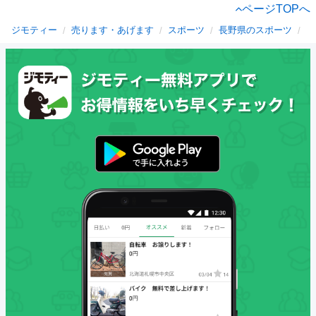
ページTOPへ
ジモティー
売ります・あげます
スポーツ
長野県のスポーツ
上