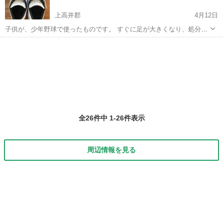
上高井郡
4月12日
子供が、少年野球で使ったものです。 すぐに足が大きくなり、処分す
るにはもったいないため出品します。 洗いましたが、多少汚れていま
長野
上高井郡
野球
アシックス
す。 気にならないようでしたらお使いください。 23.5cm 白 近くまで
取りに来ていただけ...
全26件中 1-26件表示
周辺情報を見る