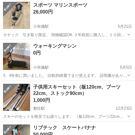
長野
上高井郡
小布施駅
野球
ケヤキ
スポーツ マリンスポーツ
×5本 ローズ ×3本 ケヤキ ×3本 グリン ×2本 オールナッ
26,000円
ト ×2本 ...
小布施駅
5月21日
カヤック 引き取り限定。 現物確認OK ３年程前に購入し、１０回ま
では使用してません。 使用に伴う傷はありますが、もちろん浸水はあ
長野
上高井郡
小布施駅
マリンスポーツ
ドーリー
ウォーキングマシン
りません。 毎回使用後水洗いしてました。 ドーリーは新品です。
0円
小布施駅
5月5日
3、4年前に買いました。 比較的綺麗でまだ使えます。 説明書がありま
せん。 使い方は簡単です。 5月5日もしくは、5月６日に取りに来てく
長野
上高井郡
小布施駅
フィットネス、トレーニング
子供用スキーセット（板120cm、ブーツ
る方を優先します。 よろしくおねがいします。
22cm、ストック90cm）
マシン
1,000円
都住駅
12月23日
スキーのセットを格安でお譲りします。 （板120cm、ブーツ22cm、
ストック90cm） 傷、使用感あります。 よろしくお願いします。
長野
上高井郡
都住駅
スキー
セット
リブテック スケートバナナ
50,000円