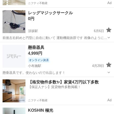
Ad
ニフティ不動産
レッグマジックサークル
0円
須坂駅
6月6日
前後左右斜めと円型に自在に動いて 運動機能抜群です 画像のようにハ
ンドルを付けて 腕の運動もできます ちょっと色褪せしていますが う
長野
上高井郡
須坂駅
フィットネス、トレーニング
懸垂器具
すいピンク色です 自宅までとりに来ていただける方に 差し上げます
4,999円
オンライン決済
小布施駅
4月29日
懸垂器具です。使わないので出品します！
長野
上高井郡
小布施駅
フィットネス、トレーニング
【格安物件多数✨】家賃4万円以下多数
【保証人ナシ】賃貸物件多数掲載！
Ad
ニフティ不動産
KOSHIN 極光