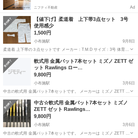
Ad
ニフティ不動産
【値下げ】柔道着 上下帯3点セット 3号
使用感少
1,500円
小布施駅
9月8日
柔道着 上下帯の３点セットです メーカー：T.M.D サイズ：3号 体育の
授業で1､2回だけ使用しました。 胸と背中のゼッケン(？)部分と、メー
長野
上高井郡
小布施駅
武道、格闘技
ゼッケン
軟式用 金属バット7本セット ミズノ ZETT ゼ
カーロゴ部分に記名あるので、剥がしてからお渡しします。 襟や袖...
ット Rawlings ロー…
9,800円
小布施駅
3月6日
中古の軟式用 金属バット7本セットです。 メーカーは ミズノ ZETT ゼ
ット Rawlings ローリングス Louisville Slugger ルイスビルスラッガー
長野
上高井郡
小布施駅
野球
ルイスビルスラッガー
中古☆軟式用 金属バット7本セット ミズノ
になります。 家族が使用していた物です...
ZETT ゼット Rawlings…
9,800円
小布施駅
3月6日
中古の軟式用 金属バット7本セットです。 メーカーは ミズノ ZETT ゼ