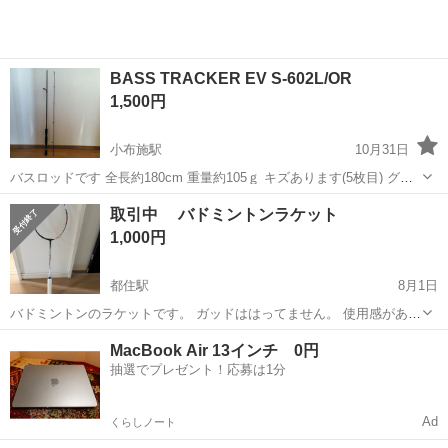
BASS TRACKER EV S-602L/OR
1,500円
小布施駅
10月31日
バスロッドです 全長約180cm 重量約105ｇ キズあります(5枚目) グリ
ップにもキズあります(写真3.4枚目) 写しきれてないスレやキズあると
長野
上高井郡
小布施駅
その他
キズ
取引中 バドミントンラケット
思いますが、致命的な損傷はありません まだまだ使用出来ます ご...
1,000円
都住駅
8月1日
バドミントンのラケットです。 ガッドははってません。 使用感があり
ますが使うのには問題ないです。
長野
上高井郡
都住駅
その他
MacBook Air 13インチ 0円
抽選でプレゼント！応募は1分
Ad
くらしノート