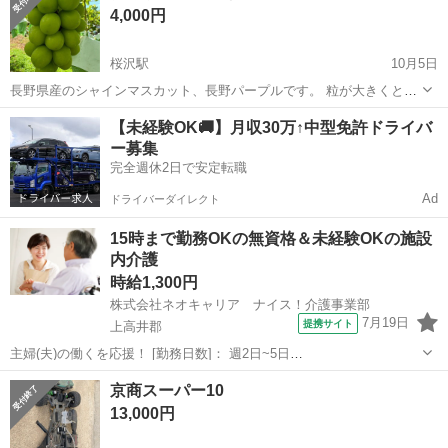
4,000円
桜沢駅
10月5日
長野県産のシャインマスカット、長野パープルです。 粒が大きくとて
も甘い葡萄です。 価格は取り来ていただける方は2房3500円 送る場合
長野
上高井郡
桜沢駅
テニス
シャインマスカット
【未経験OK🚚】月収30万↑中型免許ドライバ
は4500円です。 とても大きくとても美味しいので是非是非！
ー募集
完全週休2日で安定転職
Ad
ドライバーダイレクト
15時まで勤務OKの無資格＆未経験OKの施設
内介護
時給1,300円
株式会社ネオキャリア ナイス！介護事業部
7月19日
提携サイト
上高井郡
主婦(夫)の働くを応援！ [勤務日数]： 週2日~5日
09:00~15:00/10:00~16:00/07:00~16:00/09:00~18:00/11:00~20:00 月/
長野
上高井郡
ホームヘルパー
京商スーパー10
火/水/木/金/土/日 などから選べます ...
13,000円