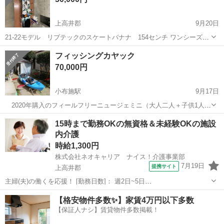
上高井郡
9月20日
21-22モデル リブテックのスケートバナナ 154センチ ワンシーズン
20回ほど使いました。 ソールはワックスかけてあります。 傷は少ない
長野
上高井郡
スノーボード
リブテック
フィッシングカヤック
ほうだと思います。
70,000円
小布施駅
9月17日
2020年購入のフィールフリーニュージェミニ（大人二人＋子供1人乗
り）のカヤックです、グラスファイバー製のパドル２本と子供用防水
長野
上高井郡
小布施駅
マリンスポーツ
カヤック
15時まで勤務OKの無資格＆未経験OKの施設
クッション並びに前乗者用ロッドホルダー２個をお付けします。追加
内介護
で砂浜でも沈まないバルーンタイヤ...
時給1,300円
株式会社ネオキャリア ナイス！介護事業部
7月19日
提携サイト
上高井郡
主婦(夫)の働くを応援！ [勤務日数]： 週2日~5日
09:00~15:00/10:00~16:00/07:00~16:00/09:00~18:00/11:00~20:00 月/
長野
上高井郡
ホームヘルパー
【格安物件多数✨】家賃4万円以下多数
火/水/木/金/土/日 などから選べます ...
【保証人ナシ】賃貸物件多数掲載！