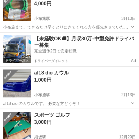
4,000円
小布施駅
3月10日
小布施まで、できるだけ早くとりにきてくれる方を優先させていただ
きます。未使用品です。 よろしくおねがいします。
長野
上高井郡
小布施駅
フィットネス、トレーニング
【未経験OK🚚】月収30万↑中型免許ドライバ
ー募集
完全週休2日で安定転職
Ad
ドライバーダイレクト
af18 dio カウル
1,000円
小布施駅
2月13日
af18 dio のカウルです。 必要な方どうぞ！
長野
上高井郡
小布施駅
マリンスポーツ
カウル
スポーツ ゴルフ
3,000円
須坂駅
12月29日