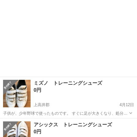
ット Rawlings ローリングス Louisville Slugger ルイスビルスラッガー
長野
上高井郡
小布施駅
野球
ルイスビルスラッガー
になります。 家族が使用していた物で...
ミズノ トレーニングシューズ
0円
上高井郡
4月12日
子供が、少年野球で使ったものです。 すぐに足が大きくなり、処分す
るにはもったいないため出品します。 洗いましたが、多少汚れていま
長野
上高井郡
野球
シューズ
アシックス トレーニングシューズ
す。 気にならないようでしたらお使いください。 24.5cm 白 近くまで
0円
取りに来ていただけ...