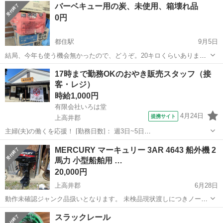
バーベキュー用の炭、未使用、箱壊れ品
0円
都住駅
9月5日
結局、今年も使う機会無かったので、どうぞ。20キロくらいありま
す。 平日の9:00～16:00の間にお取引できる方お願いします。
長野
上高井郡
都住駅
スポーツ
バーベキュー
17時まで勤務OKのおやき販売スタッフ（接
客・レジ）
時給1,000円
有限会社いろは堂
4月24日
提携サイト
上高井郡
主婦(夫)の働くを応援！ [勤務日数]： 週3日~5日
07:30~17:00/09:00~17:00/09:00~15:00/10:00~17:00/13:00~17:00 月/
長野
上高井郡
ホールスタッフ
MERCURY マーキュリー 3AR 4643 船外機 2
火/水/木/金/土/日 などから選べます ...
馬力 小型船舶用 …
20,000円
上高井郡
6月28日
動作未確認ジャンク品扱いとなります。 未検品現状渡しにつきノーク
レーム、ノーリターンでお願いいたします。
長野
上高井郡
マリンスポーツ
小型船舶
スラックレール