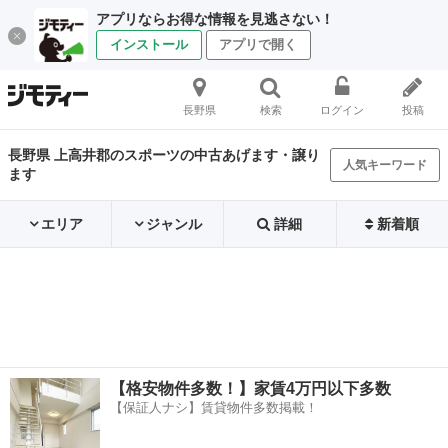
アプリならお得な情報を見逃さない！
インストール
アプリで開く
長野県
検索
ログイン
投稿
長野県 上高井郡のスポーツの中古あげます・譲り
人気キーワード
ます
エリア
ジャンル
詳細
新着順
【格安物件多数！】家賃4万円以下多数
【保証人ナシ】賃貸物件多数掲載！