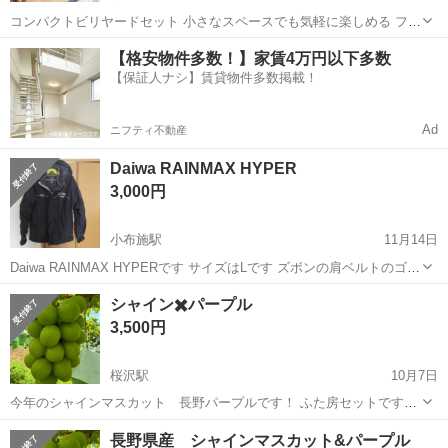
コンパクトビリヤードセット 小さなスペースでも気軽に楽しめる フル
セット 広いスペースなら ディスプレイしてインテリアの一部にもステ
長野
上高井郡
須坂駅
ゴルフ
スペース
【格安物件多数！】家賃4万円以下多数
キです サイズなどは写真の通りです
【保証人ナシ】賃貸物件多数掲載！
Ad
ニフティ不動産
Daiwa RAINMAX HYPER
3,000円
小布施駅
11月14日
Daiwa RAINMAX HYPERです サイズはLです ズボンの肩ベルトのゴム
が伸びぎみになっています 洗ってませんので所々に汚れがあります
長野
上高井郡
小布施駅
その他
Daiwa
シャイン✖️パープル
173cm 63kの私で大きめです 極寒期の釣りに使用していました 大
3,500円
分...
桜沢駅
10月7日
今年のシャインマスカット 長野パープルです！ ふた房セットです！
大体一房１キロ近くあるので２キロの値段になります！ ふた房セット
長野
上高井郡
桜沢駅
テニス
シャインマスカット
長野県産 シャインマスカット&パープル
です！ ぜひ！