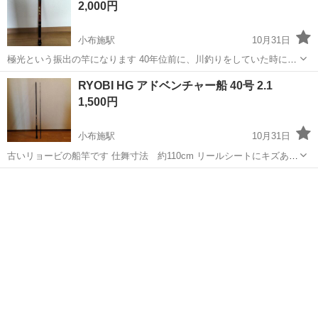
2,000円
小布施駅
10月31日
極光という振出の竿になります 40年位前に、川釣りをしていた時に川
幅の無い川の釣り用に購入しましたが、あまり出番もなく1回しか使用
長野
上高井郡
小布施駅
その他
振出
RYOBI HG アドベンチャー船 40号 2.1
しなかった記憶があります 全長約308cmです 付属品は竿袋になります
1,500円
袋にシミありま...
小布施駅
10月31日
古いリョービの船竿です 仕舞寸法 約110cm リールシートにキズあり
ますが使用には差し支え無いです グリップエンド？の下栓にあたる所
長野
上高井郡
小布施駅
その他
RYOBI
の黒い色が剥がれています 汚れ、スレ、キズ、錆ありますがご理解い
ただけます方いらっ...