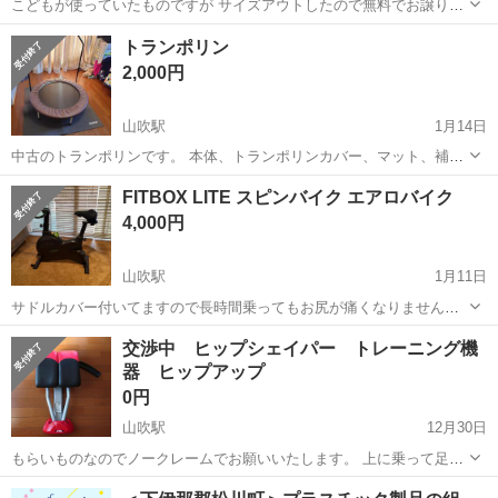
こどもが使っていたものですが サイズアウトしたので無料でお譲りし
ます。
長野
下伊那郡
川路駅
スキー
子ども
トランポリン
2,000円
山吹駅
1月14日
中古のトランポリンです。 本体、トランポリンカバー、マット、補助
器具までついてます。 補助は高さ調節可能です。 ばらしてたたんでの
長野
下伊那郡
山吹駅
フィットネス、トレーニング
FITBOX LITE スピンバイク エアロバイク
お渡し。 引き取りにこれる方で。 場所は下伊那郡松川町 マットやカ
トランポリン
4,000円
バーに傷等ありますが、 ...
山吹駅
1月11日
サドルカバー付いてますので長時間乗ってもお尻が痛くなりません。
タブレット置けるので動画見ながらトレーニングも出来て寒い季節に
長野
下伊那郡
山吹駅
フィットネス、トレーニング
交渉中 ヒップシェイパー トレーニング機
はぴったりです。
器 ヒップアップ
FITBOX
0円
山吹駅
12月30日
もらいものなのでノークレームでお願いいたします。 上に乗って足を
開くみたいです。 動作確認済。 長野県下伊那郡松川町あたりでお渡し
長野
下伊那郡
山吹駅
フィットネス、トレーニング