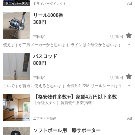
Ad
ドライバーダイレクト
リール1000番
300円
市田駅
7月19日
使えますが二流メーカーかと思います ラインは２号位かと思います
1000番にしては少し大きい気がします 適当な物と物々交換でも大丈夫
長野
下伊那郡
市田駅
スポーツ
リール
バスロッド
です
800円
市田駅
7月19日
古いですが普通に使えると思います 全長約1.72M リールシートはリー
ルの大きさに合わせられるようにSとLに切り替えできます 純正の収納
長野
下伊那郡
市田駅
その他
【格安物件多数✨】家賃4万円以下多数
袋？もありますが少し汚れています 宜しくお願いします
【保証人ナシ】賃貸物件多数掲載！
Ad
ニフティ不動産
ソフトボール用 膝サポーター