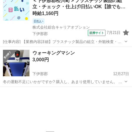
＜下伊那郡松川町＞プラスチック製品の組
希望です。 1月3日以降で。
立・チェック・仕上げ/日払いOK【誰でも…
ヒップシェイパー
時給1,160円
日払い
株式会社綜合キャリアオプション
7月21日
提携サイト
下伊那郡
[仕事内容] 【業務内容詳細】プラスチック製品の組立・外観検査・バ
リ取り・仕上業務【取扱製品情報】車載部品の製造 。＋お仕事探しは
長野
下伊那郡
工場
ウォーキングマシン
コンシェルスタッフにおまかせ＋。 あなたのお仕事探しをしっかりサ
3,000円
ポート！ たとえば… 「も...
下伊那郡
12月27日
冬の運動不足にいかがですか? 購入し、あまり使用していません。 電
動では無いので、電気代はかかりません。
長野
下伊那郡
フィットネス、トレーニング
マシン