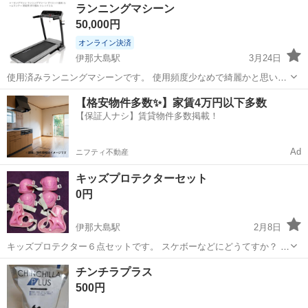
長野
下伊那郡
伊那大島駅
テニス
テニスボール
ランニングマシーン
50,000円
オンライン決済
伊那大島駅
3月24日
使用済みランニングマシーンです。 使用頻度少なめで綺麗かと思いま
す。 誰も走らなくなったので倉庫保管中。 引き取り限定。平日は夕方
長野
下伊那郡
伊那大島駅
ランニング、ジョギング
【格安物件多数✨】家賃4万円以下多数
以降、土日要相談。
【保証人ナシ】賃貸物件多数掲載！
ランニングマシーン
Ad
ニフティ不動産
キッズプロテクターセット
0円
伊那大島駅
2月8日
キッズプロテクター６点セットです。 スケボーなどにどうてすか？ 汚
れあり。 小学校低学年が使ってました。
長野
下伊那郡
伊那大島駅
その他
チンチラプラス
キッズプロテクターセット
500円