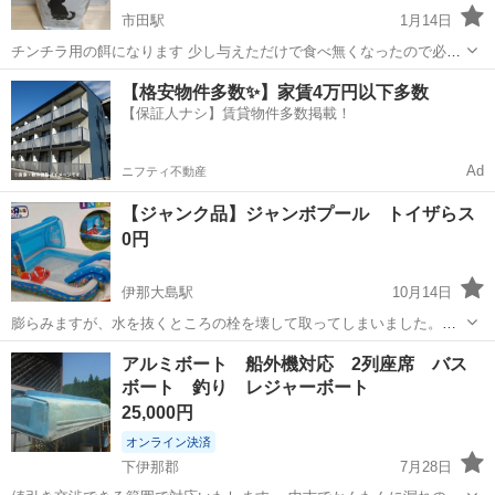
市田駅
1月14日
チンチラ用の餌になります 少し与えただけで食べ無くなったので必要
な方に
長野
下伊那郡
市田駅
スポーツ
チンチラ
【格安物件多数✨】家賃4万円以下多数
【保証人ナシ】賃貸物件多数掲載！
Ad
ニフティ不動産
【ジャンク品】ジャンボプール トイザらス
0円
伊那大島駅
10月14日
膨らみますが、水を抜くところの栓を壊して取ってしまいました。テ
ープなどで穴埋めし 水を張らないでご利用いただける方、ご理解いた
長野
下伊那郡
伊那大島駅
マリンスポーツ
トイザらス
アルミボート 船外機対応 2列座席 バス
だける方でおねがいいたします。 階段部分は取れてます。（付属しま
ボート 釣り レジャーボート
せん） 魚のシャワーはついてます...
25,000円
オンライン決済
下伊那郡
7月28日