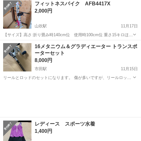
長野
下伊那郡
市田駅
スポーツ
ダイワ
フィットネスバイク AFB4417X
2,000円
山吹駅
11月17日
【サイズ】高さ:折り畳み時140cm位 使用時100cm位 重さ15キロほど
【傷などの状態】とくに目立った傷はありません。 【希望取引場所】
長野
下伊那郡
山吹駅
フィットネス、トレーニング
16メタニウム＆グラディエーター トランスポ
自宅または松川町内でしたら配達可能です。 【希望取引日時】平日は
ーターセット
AFB
仕事の関係で...
8,000円
市田駅
11月15日
リールとロッドのセットになります。 傷が多いですが、リールロッド
共にまだまだ 使えると思います。 ノーマルギア左ハンドルになりま
長野
下伊那郡
市田駅
スポーツ
トランスポーター
す。 宜しければ誰が買い取ってください🙇‍♂️ シマノ SHIMANO
RAIDJAPAN ...
レディース スポーツ水着
1,400円