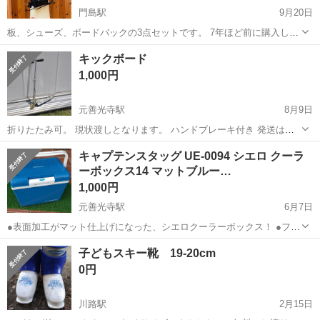
門島駅
9月20日
板、シューズ、ボードバックの3点セットです。 7年ほど前に購入して
います。 板は古いですが、バインディングは昨年変えたばかりなので
長野
下伊那郡
門島駅
スノーボード
シューズ
キックボード
使うのには不具合ないかと思います。 板の長さは約135㎝ シューズの
1,000円
大きさは23㎝です。 ...
元善光寺駅
8月9日
折りたたみ可。 現状渡しとなります。 ハンドブレーキ付き 発送はし
ません。
長野
下伊那郡
元善光寺駅
スポーツ
キックボード
キャプテンスタッグ UE-0094 シエロ クーラ
ーボックス14 マットブルー…
1,000円
元善光寺駅
6月7日
●表面加工がマット仕上げになった、シエロクーラーボックス！ ●フタ
がフラットなので、簡易テーブルとしても使えます。 ●ワンプッシュ
長野
下伊那郡
元善光寺駅
野球
クーラーボックス
子どもスキー靴 19-20cm
開閉で、出し入れがしやすいです。 ●500mLペットボトルを、縦置き
0円
で11本収納できます。 ●...
川路駅
2月15日