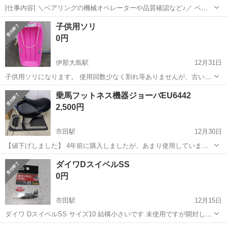
[仕事内容] ＼ベアリングの機械オペレーターや品質確認など♪／ ベア
リングとは… 回転する軸を支え、摩擦を減らして 機械の滑らかな動き
長野
下伊那郡
工場
子供用ソリ
を実現する部品のことです。 ＜具体的には…＞ ベアリング(1㎝程)を
0円
削る機械オペレータ...
伊那大島駅
12月31日
子供用ソリになります。 使用回数少なく割れ等ありませんが、古いも
のになりますのでプラスチックの劣化はあると思います。 取引後、ノ
長野
下伊那郡
伊那大島駅
その他
ソリ
乗馬フットネス機器ジョーバEU6442
ークレームノーリターンでお願いします。
2,500円
市田駅
12月30日
【値下げしました】 4年前に購入しましたが、あまり使用していませ
ん。 ゆれるだけで、燃焼ボディ ・シートが前後に傾斜して、痩せたい
長野
下伊那郡
市田駅
フィットネス、トレーニング
ダイワDスイベルSS
所を集中シェイプ ・８の字動作で、カラダに無理なくシェイプ 品番・
ジョーバ
0円
EU6442 ...
市田駅
12月15日
ダイワ DスイベルSS サイズ10 結構小さいです 未使用ですが開封した
時にこぼれて少し数が少ないかもです