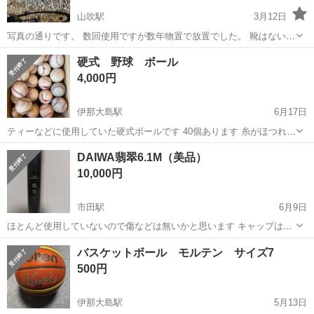
山吹駅
3月12日
写真の通りです。 数回使用ですが数年物置で放置でした。 靴はないよ
うです。 他スキー板もあります。 一緒に引き取っていただける方も歓
長野
下伊那郡
山吹駅
スノーボード
子ども
硬式 野球 ボール
迎です。
4,000円
伊那大島駅
6月17日
ティーなどに使用していた硬式ボールです 40個あります 糸がほつれた
ものが4つほどあります その他、革が柔らかくなってる物や状態の悪
長野
下伊那郡
伊那大島駅
野球
ボール
DAIWA翡翠6.1M（美品）
い物も含まれています お気軽にお問い合わせください
10,000円
市田駅
6月9日
ほとんど使用していないので傷などは無いかと思います キャップは
中々手にはいらない仕掛けの巻けるキャップに交換してあります 現物
長野
下伊那郡
市田駅
スポーツ
翡翠
バスケットボール モルテン サイズ7
を確認して決めて頂いて結構です 宜しくお願い致します
500円
伊那大島駅
5月13日