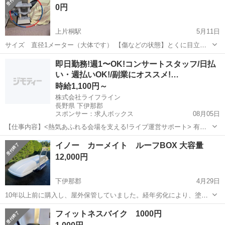
0円
のみ ...
上片桐駅
5月11日
サイズ 直径1メーター（大体です） 【傷などの状態】とくに目立っ
た傷はありません。 【アピールポイント】状態はいいのでまだまだ使
長野
下伊那郡
上片桐駅
フィットネス、トレーニング
即日勤務!週1〜OK!コンサートスタッフ/日払
えます！ 【希望取引場所】会社の前 【希望取引日時】来ていただける
い・週払いOK!/副業にオススメ!…
フラフープ
方に合わせます 上記の条...
時給1,100円～
株式会社ライフライン
長野県 下伊那郡
スポンサー：求人ボックス
08月05日
【仕事内容】<熱気あふれる会場を支える!ライブ運営サポート> 有名
アーティストのライブやコンサート会場で、来場者のご案内やグッズ
アルバイト・パート
イノー カーメイト ルーフBOX 大容量
販売などのサポート業務を行います。 <働きやすいポイント> ・1日だ
12,000円
けのド短期OK!空いた日だけサクッ...
下伊那郡
4月29日
10年以上前に購入し、屋外保管していました。経年劣化により、塗装
膜が剥がれています。イノーロゴも劣化により黄ばんでいます、 気に
長野
下伊那郡
スキー
イノー
フィットネスバイク 1000円
されなければそのまま使用出来ますが、再塗装か、ラッピング必要で