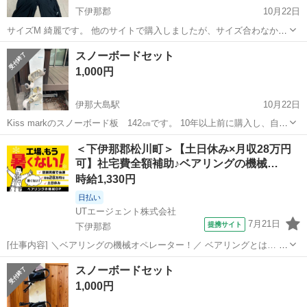
下伊那郡
10月22日
サイズM 綺麗です。 他のサイトで購入しましたが、サイズ合わなかっ
たため。
長野
下伊那郡
スノーボード
水着
スノーボードセット
1,000円
伊那大島駅
10月22日
Kiss markのスノーボード板 142㎝です。 10年以上前に購入し、自宅
保管していました。 エッジ等に所々錆、人工革にひび割れあります。
長野
下伊那郡
伊那大島駅
スノーボード
セット
＜下伊那郡松川町＞【土日休み×月収28万円
中古商品にご理解ある方にお譲りできればと思います。 掲載できる写
可】社宅費全額補助♪ベアリングの機械…
真の枚数制限の関...
時給1,330円
日払い
UTエージェント株式会社
7月21日
提携サイト
下伊那郡
[仕事内容] ＼ベアリングの機械オペレーター！／ ベアリングとは… 回
転する軸を支え、摩擦を減らして 機械の滑らかな動きを実現する部品
長野
下伊那郡
工場
スノーボードセット
のことです。 ＜具体的には…＞ ベアリング(1㎝程)を削る機械オペレ
1,000円
ーター全般をお任せ...