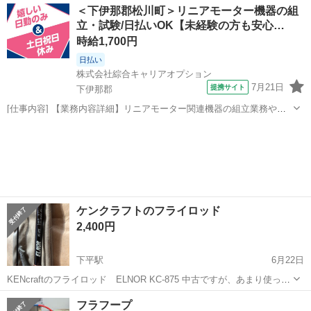
長野
下伊那郡
フィットネス、トレーニング
ヨガマット
＜下伊那郡松川町＞リニアモーター機器の組
立・試験/日払いOK【未経験の方も安心…
時給1,700円
日払い
株式会社綜合キャリアオプション
7月21日
提携サイト
下伊那郡
[仕事内容] 【業務内容詳細】リニアモーター関連機器の組立業務や試
験業務があります。 【取扱製品情報】航空機部品や半導体関連部品を
長野
下伊那郡
工場
作っている企業です。 。＋お仕事探しはコンシェルスタッフにおまか
せ＋。 あなたのお仕事探し...
ケンクラフトのフライロッド
2,400円
下平駅
6月22日
KENcraftのフライロッド ELNOR KC-875 中古ですが、あまり使って
なかったのでブランク部分は比較的普通です。 ただリールをとめるリ
長野
下伊那郡
下平駅
その他
ロッド
フラフープ
ング部分に目立つ傷あります。 グリップうす汚れあります。 布ケース