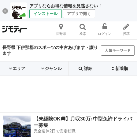
アプリならお得な情報を見逃さない！
インストール
アプリで開く
長野県
検索
ログイン
投稿
長野県 下伊那郡のスポーツの中古あげます・譲り
人気キーワード
ます
エリア
ジャンル
詳細
新着順
【未経験OK🚚】月収30万↑中型免許ドライバ
ー募集
完全週休2日で安定転職