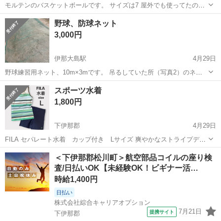
モルテンのバスケットボールです。 サイズは7 屋外でも使ってたの
で、コキズ、汚れあります。 空気入れたら、ちゃんとパンパンになり
長野
下伊那郡
伊那大島駅
バスケットボール
モルテン
野球、防球ネット
ました。
3,000円
伊那大島駅
4月29日
野球練習用ネット、10m×3mです。 吊るしていた所（写真2）のネッ
トが若干寄って、ホツレがあります。 その他1ヶ所切れがあります。
長野
下伊那郡
伊那大島駅
野球
ネット
スポーツ水着
（写真3） 土汚れ等あります。 色褪せ部分あります。 現状でのお渡し
1,800円
となります。
下伊那郡
4月29日
FILA セパレート水着 カップ付き Lサイズ 爽やかなストライプデザ
インのタンクトップとネイビーショートパンツのセットです。 上下で
長野
下伊那郡
水泳
水着
＜下伊那郡松川町＞航空部品コイルの座り検
生地感が違います。 【状態】 カップはサイドから取り外せます(画像
査/日払いOK【未経験OK！ビギナー活…
5) あまり...
時給1,400円
日払い
株式会社綜合キャリアオプション
7月21日
提携サイト
下伊那郡