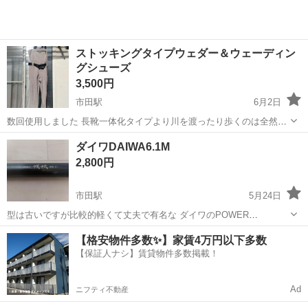
ストッキングタイプウェダー＆ウェーディン
グシューズ
3,500円
市田駅
6月2日
数回使用しました 長靴一体化タイプより川を渡ったり歩くのは全然楽
でした ウェダー以外は新品購入ですが靴はくたびれていますが
長野
下伊那郡
市田駅
その他
ウェダー
ダイワDAIWA6.1M
MAZUME 靴は25〜26センチ ウェダーサイズはMくらい（リトルプレ
2,800円
ゼンツ） 画像4枚目は靴の隙...
市田駅
5月24日
型は古いですが比較的軽くて丈夫で有名な ダイワのPOWER
MESH6.1Mになります 当方、もう1本の6.1M（翡翠）が自重約165g こ
長野
下伊那郡
市田駅
スポーツ
ダイワ
【格安物件多数✨】家賃4万円以下多数
ちらは自重あ190gになります 特に目立つ傷は見当たらないと思います
【保証人ナシ】賃貸物件多数掲載！
宜しくお願...
Ad
ニフティ不動産