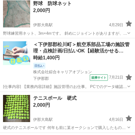
野球 防球ネット
2,000円
伊那大島駅
4月29日
野球練習用ネット、3m×4mです。 斜めにジョイントがありますが、購
入時からのものです。 破れ等ありません。 若干色褪せ、汚れあり。
長野
下伊那郡
伊那大島駅
野球
ネット
＜下伊那郡松川町＞航空系部品工場の施設管
現状でのお渡しとなります。
理・点検計画/日払いOK【経験活かせる…
時給1,400円
日払い
株式会社綜合キャリアオプション
7月21日
提携サイト
下伊那郡
[仕事内容] 【業務内容詳細】施設管理のお仕事。 PCでのデータ確認、
修繕計画の作成、 点検業務など。 【取扱製品情報】航空系部品など製
長野
下伊那郡
工場
テニスボール 硬式
造している企業。 。＋お仕事探しはコンシェルスタッフにおまかせ
2,000円
＋。 あなたのお仕事...
伊那大島駅
4月16日
硬式のテニスボールです 何年も前に某オークションで購入したもので
す。室内での野球の練習で使用してました。 108個あります。