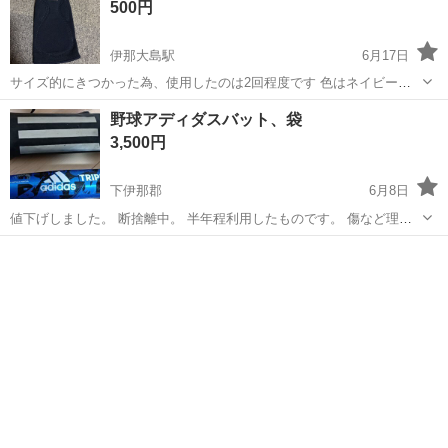
500円
伊那大島駅
6月17日
サイズ的にきつかった為、使用したのは2回程度です 色はネイビーで
す
長野
下伊那郡
伊那大島駅
ソフトボール
野球アディダスバット、袋
3,500円
下伊那郡
6月8日
値下げしました。 断捨離中。 半年程利用したものです。 傷など理解
ある方にお願いします。 家の中での保管でした。 よろしくお願い致し
長野
下伊那郡
野球
バット
ます。