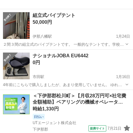
組立式パイプテント
50,000円
伊那八幡駅
1月24日
２間３間の組立式のパイプテントです。 一般的なテントです。学校の
運動会にお偉いさんがいるテントです、 支柱に会社のシール貼り済で
長野
下伊那郡
伊那八幡駅
スポーツ
テント
ナショナルJOBA EU6442
す、すみません。 剥がすか、上からシール貼って下さい。 価格は、相
0円
談のります。
市田駅
1月16日
4年前にこちらで購入しましたが、あまり使用していません。 ゆれる
だけで、燃焼ボディ ・シートが前後に傾斜して、痩せたい所を集中シ
長野
下伊那郡
市田駅
フィットネス、トレーニング
＜下伊那郡松川町＞【月収28万円可×社宅費
ェイプ ・８の字動作で、カラダに無理なくシェイプ 品番・EU6442 電
全額補助】ベアリングの機械オペレータ…
JOBA
源・AC100V 本体重...
時給1,330円
日払い
UTエージェント株式会社
7月21日
提携サイト
下伊那郡