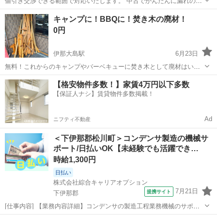
値引き交渉できる範囲で対応いたします。 中古でかんたんに漏れの確
認したレジャーボートになります。 安全のため、専門業者に点検を受
長野
下伊那郡
フィットネス、トレーニング
ボート
キャンプに！BBQに！焚き木の廃材！
けてください。 認定や船検のたぐいはありません。 見てから決めたい
0円
場合は...
伊那大島駅
6月23日
無料！これからのキャンプやバーベキューに焚き木として廃材はいか
がですか？ 軽トラ一台分程度。取りに来てくだされば、もちろんお代
長野
下伊那郡
伊那大島駅
スポーツ
廃材
【格安物件多数！】家賃4万円以下多数
はいただきません。室内に置いてあった木材ですので、乾いていて燃
【保証人ナシ】賃貸物件多数掲載！
えやすいです。少し長い廃材もあります...
Ad
ニフティ不動産
＜下伊那郡松川町＞コンデンサ製造の機械サ
ポート/日払いOK【未経験でも活躍でき…
時給1,300円
日払い
株式会社綜合キャリアオプション
7月21日
提携サイト
下伊那郡
[仕事内容] 【業務内容詳細】コンデンサの製造工程業務機械のサポー
トがメイン業務です。 【取扱製品情報】コンデンサの製造 。＋お仕事