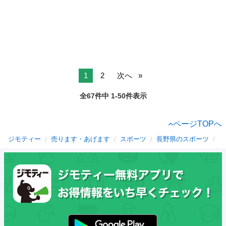
1
2
次へ
全67件中 1-50件表示
ページTOPへ
ジモティー
売ります・あげます
スポーツ
長野県のスポーツ
下