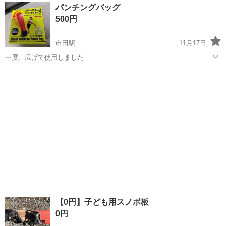
長野
下伊那郡
工場
パンチングバッグ
探しはコンシェルスタッフにおまかせ＋。 あなたのお仕事探しをしっ
500円
かりサポート！ たとえば...
市田駅
11月17日
一度、広げて使用しました
長野
下伊那郡
市田駅
フィットネス、トレーニング
【0円】子ども用スノボ板
0円