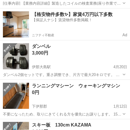
[仕事内容] 【業務内容詳細】製造したコイルの検査業務(座り作業での
お仕事メイン)【取扱製品情報】航空系部品など製造している企業にて
長野
下伊那郡
工場
【格安物件多数✨】家賃4万円以下多数
請負工程でのお仕事。 。＋お仕事探しはコンシェルスタッフにおまか
【保証人ナシ】賃貸物件多数掲載！
せ＋。 あなたのお仕事探...
Ad
ニフティ不動産
ダンベル
3,000円
伊那大島駅
4月20日
ダンベル2個セットです。重さ調整でき、片方で最大20キロです。 多
少ホコリかぶってますが、傷や壊れはありません。 場所は近郊でした
長野
下伊那郡
伊那大島駅
フィットネス、トレーニング
ランニングマシーン ウォーキングマシン
ら多少対応できます。 その他詳細等、問い合わせいただけたら対応し
ダンベル
0円
ます。
下伊那郡
1月12日
不要になったため、取りにきてくれる方を優先にお譲りします。 15年
ほど前のものになりますが、動作はします。古いので使用する際は自
長野
下伊那郡
ランニング、ジョギング
スキー板 130cm KAZAMA
己責任にてお願いします。