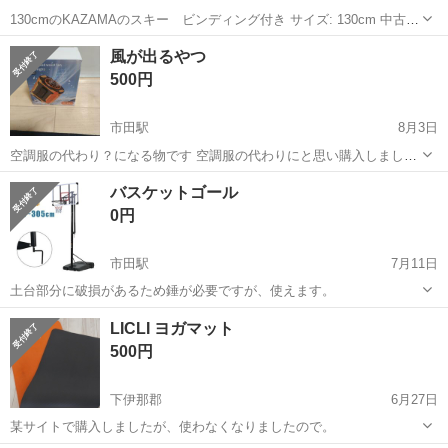
130cmのKAZAMAのスキー ビンディング付き サイズ: 130cm 中古品
で購入し、2シーズン使いました。 特にお手入れはしておりません
長野
下伊那郡
伊那大島駅
スキー
KAZAMA
風が出るやつ
が、子供は1日中ふつうに滑っておりました。 エッジに錆が少しあり
500円
ますが、ソール部...
市田駅
8月3日
空調服の代わり？になる物です 空調服の代わりにと思い購入しました
が空調服は持っているので試運転のみで使用していません 横にライト
長野
下伊那郡
市田駅
野球
空調服
バスケットゴール
も点きます 宜しくお願いします
0円
市田駅
7月11日
土台部分に破損があるため錘が必要ですが、使えます。
長野
下伊那郡
市田駅
バスケットボール
バスケット
LICLI ヨガマット
500円
下伊那郡
6月27日
某サイトで購入しましたが、使わなくなりましたので。