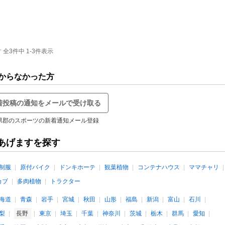
3件中 1-3件表示
からなかった方
着投稿の通知をメールで受け取る
県郡のスポーツの新着通知メール登録
あげますを探す
制服
原付バイク
ドンキホーテ
観葉植物
コンテナハウス
ママチャリ
カブ
多肉植物
トラクター
海道
青森
岩手
宮城
秋田
山形
福島
新潟
富山
石川
梨
長野
東京
埼玉
千葉
神奈川
茨城
栃木
群馬
愛知