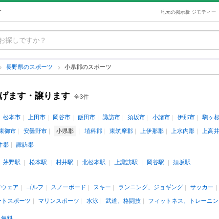
す
地元の掲示板 ジモティー
長野県のスポーツ
小県郡のスポーツ
あげます・譲ります
全3件
松本市
上田市
岡谷市
飯田市
諏訪市
須坂市
小諸市
伊那市
駒ヶ
東御市
安曇野市
小県郡
埴科郡
東筑摩郡
上伊那郡
上水内郡
上高
井郡
諏訪郡
茅野駅
松本駅
村井駅
北松本駅
上諏訪駅
岡谷駅
須坂駅
ツウェア
ゴルフ
スノーボード
スキー
ランニング、ジョギング
サッカー
ートスポーツ
マリンスポーツ
水泳
武道、格闘技
フィットネス、トレーニン
無料