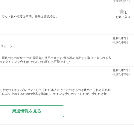
作成12月15日
1
製。 ワット数や温度は不明。発熱は確認済み。
お気に入り
更新6月7日
作成6月6日
スポーツ
写真のものが全てです 問題無く使用出来ます 青木村の自宅まで取りに来られる方
のでタイミング合えば そちらでお渡しも可能です^_^
更新5月27日
作成5月20日
取り付けていたらプレゼントしてくれた本人にそこにつけるのは止めてくれと言われ
柱にネジ止めするための金具を追加し、ラインを少しカットしたが、少しだけ短...
周辺情報を見る