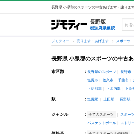
長野県 小県郡のスポーツの中古あげます・譲りま
長野版
都道府県選択
ジモティー
売ります・あげます
スポーツ
長野県 小県郡のスポーツの中古
市区郡
：
長野県のスポーツ
長野市
塩尻市
佐久市
千曲市
下伊那郡
下水内郡
下高
駅
：
塩尻駅
上田駅
長野駅
ジャンル
：
全てのスポーツ
スポー
バスケットボール
ストリ
価格帯
：
全てのスポーツの価格帯