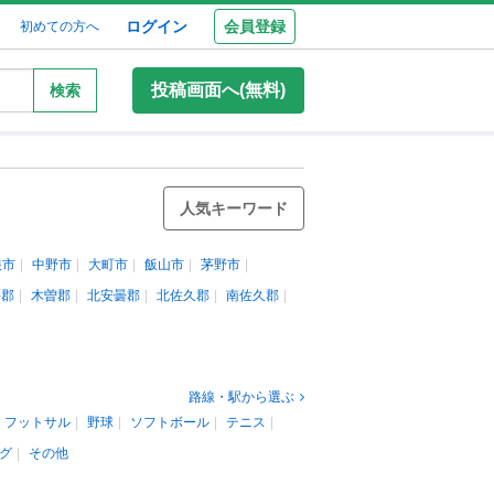
ログイン
会員登録
初めての方へ
投稿画面へ(無料)
検索
人気キーワード
根市
中野市
大町市
飯山市
茅野市
井郡
木曽郡
北安曇郡
北佐久郡
南佐久郡
路線・駅から選ぶ
フットサル
野球
ソフトボール
テニス
グ
その他