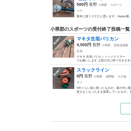
500円
長野
小県郡
スポーツ
コテ
製本に使うコテだと思います。Hakko
小県郡のスポーツの受付終了投稿一覧
マキタ生垣バリカン
受付終了
4,500円
長野
小県郡
別所温泉駅
生垣
マキタ 生垣バリカン ヘッジトリマー 
でお願いします 上田の方に時々行きます
スラックライン
受付終了
0円
長野
小県郡
滋野駅
その他
ネジ
5年ぐらい前に買ったものの、家の中に
使えなくなったまま放置していたもの。 