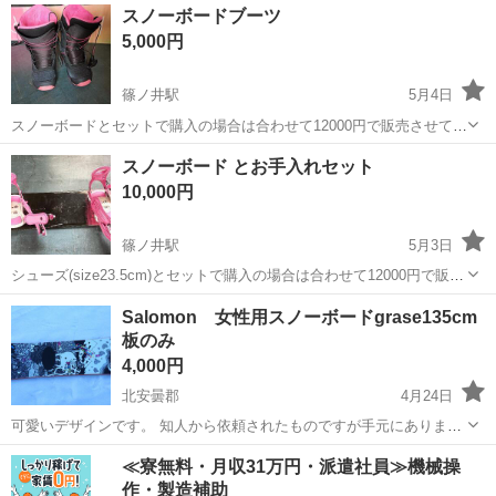
長野
長野市
川中島駅
スノーボード
サロモン
スノーボードブーツ
出品します。 ​【状態について】 1回しか履いていないので、ソールの
5,000円
減りや目立つ汚れもな...
篠ノ井駅
5月4日
スノーボードとセットで購入の場合は合わせて12000円で販売させて頂
きます。 8年ほど前に購入したスノーボードブーツです。 【サイズ】
長野
長野市
篠ノ井駅
スノーボード
セット
スノーボード とお手入れセット
23.5センチ usedの為、全体的に使用感があります。(左のつま先内外側
10,000円
に擦れあり)...
篠ノ井駅
5月3日
シューズ(size23.5cm)とセットで購入の場合は合わせて12000円で販売
させて頂きます。 8年ほど前に購入したスノーボードです。 【サイ
長野
長野市
篠ノ井駅
スノーボード
ポイント
Salomon 女性用スノーボードgrase135cm
ズ】縦：144cm、横：28cm（大体です） 【アピールポイント】傷は
板のみ
あり...
4,000円
北安曇郡
4月24日
可愛いデザインです。 知人から依頼されたものですが手元にありま
す。 使用感あります（ノーズ部。テール部中心に剥離気味） 育ち盛り
長野
北安曇郡
スノーボード
Salomon
≪寮無料・月収31万円・派遣社員≫機械操
の中高・大学生にお勧めです。 近くまで取りに来ていただける方、宜
作・製造補助
しくお願いします。