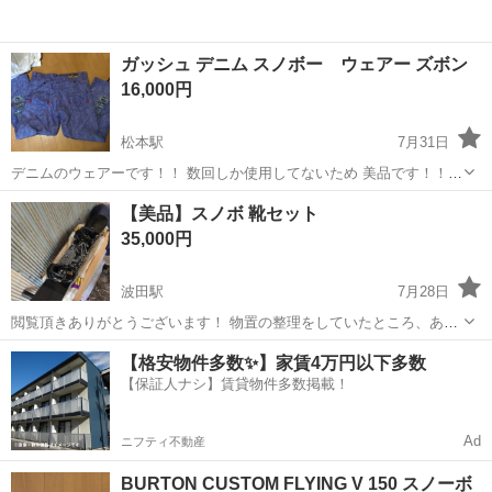
ガッシュ デニム スノボー ウェアー ズボン
16,000円
松本駅
7月31日
デニムのウェアーです！！ 数回しか使用してないため 美品です！！
レディースでもブカブカで履いて頂けます(•̀ᴗ•́)و ̑̑
長野
松本市
松本駅
スノーボード
スノボー
【美品】スノボ 靴セット
35,000円
波田駅
7月28日
閲覧頂きありがとうございます！ 物置の整理をしていたところ、あま
り使用頻度が高く無かったスノボ板とシューズです。 シューズのサイ
長野
東筑摩郡
波田駅
スノーボード
シューズ
【格安物件多数✨】家賃4万円以下多数
ズは26.5cmと記載がありました。 目立った汚れやスレなどは無いよう
【保証人ナシ】賃貸物件多数掲載！
に見えましたが、お取引の...
Ad
ニフティ不動産
BURTON CUSTOM FLYING V 150 スノーボ