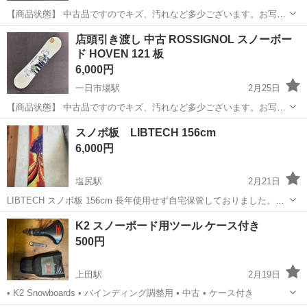
【商品状態】 中古品ですのでキズ、汚れなど多少ございます。お写真
にてご確認下さい。 現在店頭でも販売中です。 販売済みの場合はご容
長野
安曇野市
一日市場駅
スノーボード
店頭
店頭引き渡し 中古 ROSSIGNOL スノーボー
赦くださいませ。 （※店頭受け渡し）当社では品物を直接お客様に見
ド HOVEN 121 板
て頂き安心...
6,000円
一日市場駅
2月25日
【商品状態】 中古品ですのでキズ、汚れなど多少ございます。お写真
にてご確認下さい。 現在店頭でも販売中です。 販売済みの場合はご容
長野
安曇野市
一日市場駅
スノーボード
スノボ板 LIBTECH 156cm
赦くださいませ。 （※店頭受け渡し）当社では品物を直接お客様に見
6,000円
て頂き安心して...
塩尻駅
2月21日
LIBTECH スノボ板 156cm 長年使用せず自宅保管しておりました。
傷・サビ等使用感はありますがモノは良いものだと思います。その辺
長野
塩尻市
塩尻駅
スノーボード
LIBTECH
K2 スノーボード用ツール ケース付き
りご理解いただける方よろしくお願いいたします。
500円
上田駅
2月19日
• K2 Snowboards • バインディング調整用 • 中古 • ケース付き