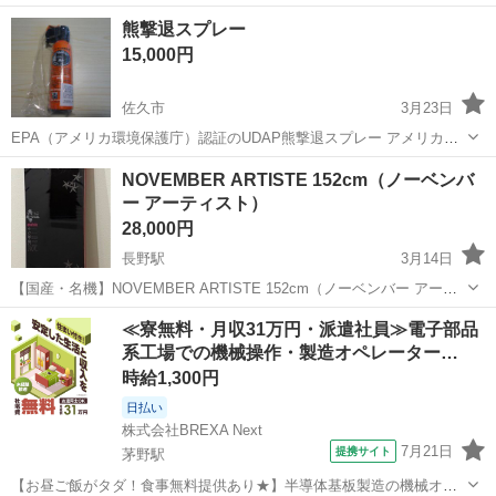
熊撃退スプレー
15,000円
佐久市
3月23日
EPA（アメリカ環境保護庁）認証のUDAP熊撃退スプレー アメリカの
森林警備隊が採用している物です。 使用期限は２０２９年１２月 熊被
長野
佐久市
スノーボード
スプレー
NOVEMBER ARTISTE 152cm（ノーベンバ
害が多く冬眠しない熊も複数確認されている現在、入手困難で貴重な
ー アーティスト）
品となっています。 ...
28,000円
長野駅
3月14日
【国産・名機】NOVEMBER ARTISTE 152cm（ノーベンバー アーテ
ィスト） 【商品の特徴】 国産ブランド「NOVEMBER」のフラッグシ
長野
長野市
長野駅
スノーボード
NOVEMBER
≪寮無料・月収31万円・派遣社員≫電子部品
ップモデルです。 オガサカ製で非常に作りが良く、初心者から上級者
系工場での機械操作・製造オペレーター…
まで、フ...
時給1,300円
日払い
株式会社BREXA Next
7月21日
提携サイト
茅野駅
【お昼ご飯がタダ！食事無料提供あり★】半導体基板製造の機械オペ