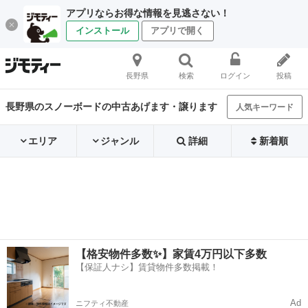
アプリならお得な情報を見逃さない！
インストール
アプリで開く
長野県
検索
ログイン
投稿
長野県のスノーボードの中古あげます・譲ります
人気キーワード
エリア
ジャンル
詳細
新着順
【格安物件多数✨】家賃4万円以下多数
【保証人ナシ】賃貸物件多数掲載！
Ad
ニフティ不動産