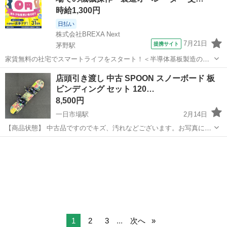
時給1,300円
日払い
株式会社BREXA Next
7月21日
提携サイト
茅野駅
家賃無料の社宅でスマートライフをスタート！＜半導体基板製造の機
械操作・検査＞ランチ代もかからないオトクな職場◎／稼ぎもしっか
長野
茅野市
茅野駅
その他
店頭引き渡し 中古 SPOON スノーボード 板
り！月収例31万円／長野県茅野市 半導体基板の製造・検査 クリーンル
ビンディング セット 120…
ーム内で、半導体基板の製造や検...
8,500円
一日市場駅
2月14日
【商品状態】 中古品ですのでキズ、汚れなどございます。お写真にて
ご確認下さい。 現在店頭でも販売中です。 販売済みの場合はご容赦く
長野
安曇野市
一日市場駅
スノーボード
店頭
ださいませ。 （※店頭受け渡し）当社では品物を直接お客様に見て頂
き安心してご購...
1
2
3
...
次へ