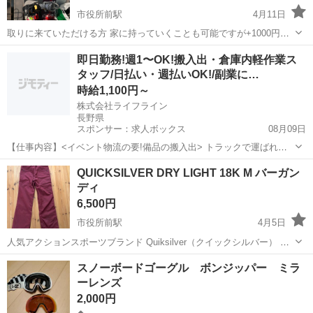
市役所前駅
4月11日
取りに来ていただける方 家に持っていくことも可能ですが+1000円頂
きます セットで4000円なので片方なら2000円で大丈夫です 値下げ交
長野
長野市
市役所前駅
スノーボード
セット
即日勤務!週1〜OK!搬入出・倉庫内軽作業ス
渉可能ですのでお気軽にコメントください
タッフ/日払い・週払いOK!/副業に…
時給1,100円～
株式会社ライフライン
長野県
スポンサー：求人ボックス
08月09日
【仕事内容】<イベント物流の要!備品の搬入出> トラックで運ばれて
きたイベント機材や備品を会場内に運び入れたり(搬入)、 終了後にト
アルバイト・パート
QUICKSILVER DRY LIGHT 18K M バーガン
ラックへ積み込んだり(搬出)するお仕事です。 <働きやすいポイント>
ディ
・接客なし&裏方作業!モクモ...
6,500円
市役所前駅
4月5日
人気アクションスポーツブランド Quiksilver（クイックシルバー） の
スノーボード・スキー用パンツ♪ ボルドー（ワインレッド系）のカラ
長野
長野市
市役所前駅
スノーボード
ゲレンデ
スノーボードゴーグル ボンジッパー ミラ
ーが特徴で、雪の侵入を防ぐためのウエストゲート（パウダーガー
ーレンズ
ド）が内蔵されています！...
2,000円