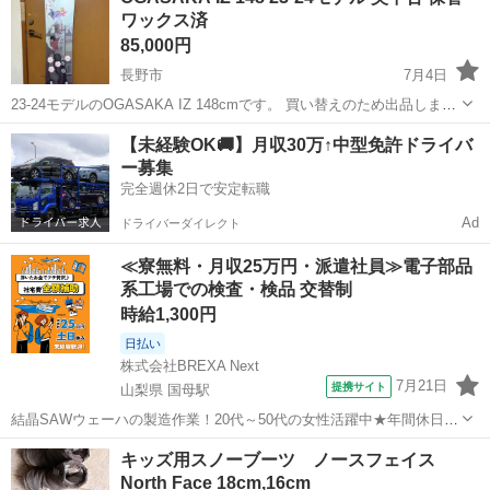
ワックス済
よろしくお願いします
85,000円
長野市
7月4日
23-24モデルのOGASAKA IZ 148cmです。 買い替えのため出品しま
す。 【状態】 ・美中古 ・保管ワックス施工済み ・ビンディング保
長野
長野市
スノーボード
【未経験OK🚚】月収30万↑中型免許ドライバ
護シート貼付済み ・デッキ全面保護シート貼付済みのため、デッキ面
ー募集
は比較的きれい...
完全週休2日で安定転職
Ad
ドライバーダイレクト
≪寮無料・月収25万円・派遣社員≫電子部品
系工場での検査・検品 交替制
時給1,300円
日払い
株式会社BREXA Next
7月21日
提携サイト
山梨県 国母駅
結晶SAWウェーハの製造作業！20代～50代の女性活躍中★年間休日
120日＆土日祝休み！クリーンルーム内でのお仕事！日払い制度利用可
山梨
国母駅
その他
キッズ用スノーブーツ ノースフェイス
◎正社員登用制度あり！マイカー通勤可！《山梨県中巨摩郡昭和町》
North Face 18cm,16cm
人気の工場のお仕事 ◇結晶...