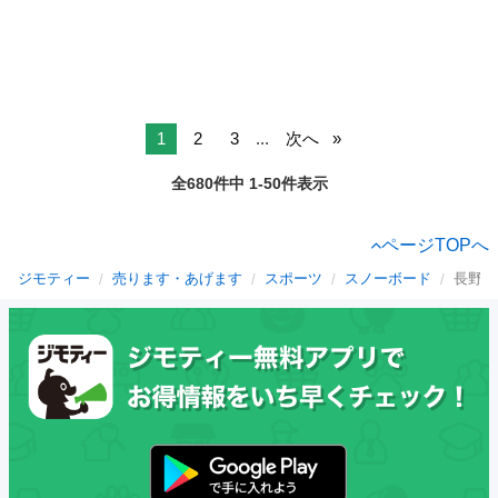
1
2
3
...
次へ
全680件中 1-50件表示
ページTOPへ
ジモティー
売ります・あげます
スポーツ
スノーボード
長野県