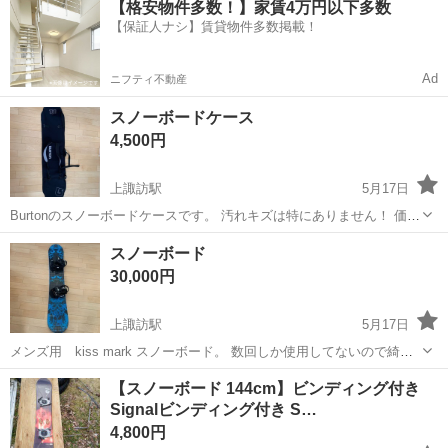
【格安物件多数！】家賃4万円以下多数
OK！ 人気の工場のお仕事 ◇カーナビゲーション部品の組立◇ ■ 業務
【保証人ナシ】賃貸物件多数掲載！
内容 車載用カーナビゲ...
Ad
ニフティ不動産
スノーボードケース
4,500円
上諏訪駅
5月17日
Burtonのスノーボードケースです。 汚れキズは特にありません！ 価格
下げました！ 金額交渉します！
長野
諏訪市
上諏訪駅
スノーボード
ケース
スノーボード
30,000円
上諏訪駅
5月17日
メンズ用 kiss mark スノーボード。 数回しか使用してないので綺麗
な状態で保管してあります！ 長さ155センチです。 価格下げました！
長野
諏訪市
上諏訪駅
スノーボード
状態
【スノーボード 144cm】ビンディング付き
是非検討下さい！
Signalビンディング付き S…
4,800円