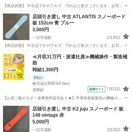
【商品状態】 中古品ですのでキズ、汚れなど多少ございます。お写真
にてご確認下さい。 現在店頭でも販売中です。 販売済みの場合はご容
長野
安曇野市
一日市場駅
スノーボード
店頭
店頭引き渡し 中古 ATLANTIS スノーボード
赦くださいませ。 （※店頭受け渡し）当社では品物を直接お客様に見
板 152cm 青 ブルー
て頂き安心して...
3,500円
一日市場駅
2月25日
【商品状態】 中古品ですのでキズ、汚れなど多少ございます。お写真
にてご確認下さい。 現在店頭でも販売中です。 販売済みの場合はご容
長野
安曇野市
一日市場駅
スノーボード
≪月収31万円・派遣社員≫機械操作・製造補
赦くださいませ。 （※店頭受け渡し）当社では品物を直接お客様に見
助
て頂き安心して...
時給1,300円
日払い
株式会社BREXA Next
7月21日
提携サイト
茅野駅
【お昼ご飯がタダ！食事無料提供あり★】半導体基板製造の機械オペ
レーターや検査作業！未経験活躍中★カップル＆友達同士の応募OK！
長野
茅野市
茅野駅
その他
店頭引き渡し 中古 K2 juju スノーボード 板
赴任旅費会社負担★嬉しい無料送迎◎正社員登用制度あり！マイカー
148 vintage 赤
通勤OK！無料駐車場完備！《長野県茅...
5,000円
一日市場駅
2月25日