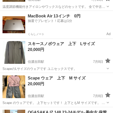
温度調節機能付きアイロンやワックスなどのセットです。 全て中古
で、使いかけなどです。 別に出品している、ボード、ビンディング、
長野
千曲市
稲荷山駅
スノーボード
セット
MacBook Air 13インチ 0円
ブーツのいづれかと一緒に購入して頂ければ、こちらのセットは無料
抽選でプレゼント！応募は1分
でプレゼントします。 千曲市のコ...
Ad
くらしノート
スキースノボウェア 上下 Lサイズ
20,000円
信濃吉田駅
7月8日
ScapeのLサイズのウェアです ユニセックスです。
長野
長野市
信濃吉田駅
スノーボード
Scape ウェア 上下 M サイズ
20,000円
信濃吉田駅
7月8日
Scape のウェアです。 上下セットです！ 上下ともM サイズです。 よ
ろしくお願いします。
長野
長野市
信濃吉田駅
スノーボード
OGASAKA IZ 148 23-24モデル 美中古 保管