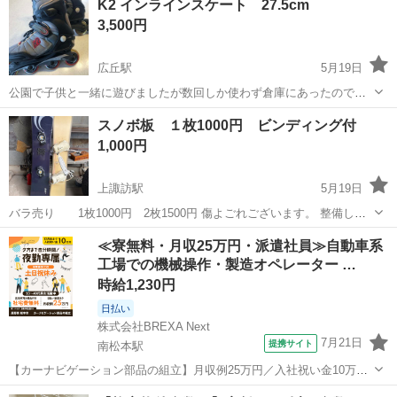
K2 インラインスケート 27.5cm
たり、通話が可能なモデルになります。 【状態】・使用回数：1回・
3,500円
充電回数：1回...
広丘駅
5月19日
公園で子供と一緒に遊びましたが数回しか使わず倉庫にあったのでぜ
ひご利用ください。
長野
松本市
広丘駅
スノーボード
スケート
スノボ板 １枚1000円 ビンディング付
1,000円
上諏訪駅
5月19日
バラ売り 1枚1000円 2枚1500円 傷よごれございます。 整備して
ご使用ください。
長野
諏訪市
上諏訪駅
スノーボード
≪寮無料・月収25万円・派遣社員≫自動車系
工場での機械操作・製造オペレーター …
時給1,230円
日払い
株式会社BREXA Next
7月21日
提携サイト
南松本駅
【カーナビゲーション部品の組立】月収例25万円／入社祝い金10万
円！／うれしい土日祝休み★年間休日125日／稼げる夜勤専属！日払い
長野
松本市
南松本駅
その他