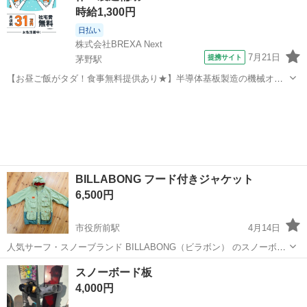
時給1,300円
日払い
株式会社BREXA Next
7月21日
提携サイト
茅野駅
【お昼ご飯がタダ！食事無料提供あり★】半導体基板製造の機械オペ
レーターや検査作業！未経験活躍中★カップル＆友達同士の応募OK！
長野
茅野市
茅野駅
その他
赴任旅費会社負担★嬉しい無料送迎◎正社員登用制度あり！マイカー
通勤OK！無料駐車場完備！《長野県茅...
BILLABONG フード付きジャケット
6,500円
市役所前駅
4月14日
人気サーフ・スノーブランド BILLABONG（ビラボン） のスノーボー
ド・スキーウェア♪ CALTYR series: ライダーのフィードバックに基づ
長野
長野市
市役所前駅
スノーボード
グリーン
スノーボード板
いて設計された、機能性に優れたシリーズ8K WATERPROOFING...
4,000円