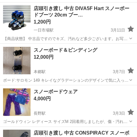
レーターや検査作業！未経験活躍中★カップル＆友達同士の応募OK！
長野
茅野市
茅野駅
その他
店頭引き渡し 中古 DIVA5F Hart スノーボー
赴任旅費会社負担★嬉しい無料送迎◎正社員登用制度あり！マイカー
ドブーツ 20cm ブー…
通勤OK！無料駐車場完備！《長野県茅...
1,200円
一日市場駅
3月11日
【商品状態】 中古品ですのでキズ、汚れなど多少ございます。お写真
にてご確認下さい。 現在店頭でも販売中です。 販売済みの場合はご容
長野
安曇野市
一日市場駅
スノーボード
スノーボード＆ビンディング
赦くださいませ。 （※店頭受け渡し）当社では品物を直接お客様に見
12,000円
て頂き安心して...
本郷駅
3月7日
ボード:サロモン 149 キレイなグラデーションのデザインで気に入って
いました。使用に伴う傷や擦れはありますが、滑走に支障はありませ
長野
長野市
本郷駅
スノーボード
ビンディング
スノーボードウェア
ん。 ビンディング:CSB ビンディングのサイズは分かりませんがレデ
4,000円
ィース用で23.5と2...
長野駅
3月3日
ゴールドウィン レディース サイズM 2回着用しましたが、傷・汚れ他
ありません。 クリーニング済み 柔らかく動きやすい素材で保温性が高
長野
長野市
長野駅
スノーボード
ありません
店頭引き渡し 中古 CONSPIRACY スノーボ
く、着心地の良いウェアです。