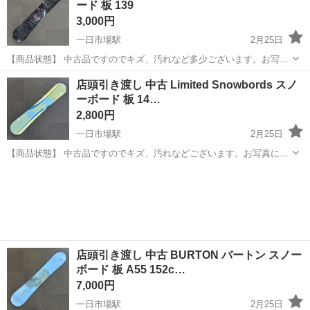
ード 板 139
3,000円
一日市場駅
2月25日
【商品状態】 中古品ですのでキズ、汚れなど多少ございます。お写真
にてご確認下さい。 現在店頭でも販売中です。 販売済みの場合はご容
長野
安曇野市
一日市場駅
スノーボード
店頭
店頭引き渡し 中古 Limited Snowbords スノ
赦くださいませ。 （※店頭受け渡し）当社では品物を直接お客様に見
ーボード 板 14…
て頂き安心して...
2,800円
一日市場駅
2月25日
【商品状態】 中古品ですのでキズ、汚れなどございます。お写真にて
ご確認下さい。 現在店頭でも販売中です。 販売済みの場合はご容赦く
長野
安曇野市
一日市場駅
スノーボード
店頭
ださいませ。 （※店頭受け渡し）当社では品物を直接お客様に見て頂
き安心して...
店頭引き渡し 中古 BURTON バートン スノー
ボード 板 A55 152c…
7,000円
一日市場駅
2月25日