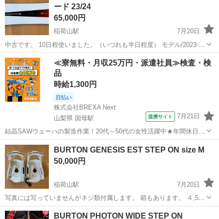
ード 23/24
65,000円
稲荷山駅
7月20日
中古です。 10日程使いました。（いづれも半日程度） モデル/2023-
2024 カラー/GRAPHIC サイズ/150 【定価】￥107,800 千曲市のコメリ
長野
千曲市
稲荷山駅
スノーボード
BURTON
≪寮無料・月収25万円・派遣社員≫検査・検
更埴店駐車場でお取り引き希望です。
品
時給1,300円
日払い
株式会社BREXA Next
7月21日
提携サイト
山梨県 国母駅
結晶SAWウェーハの製造作業！20代～50代の女性活躍中★年間休日
120日＆土日祝休み！クリーンルーム内でのお仕事！日払い制度利用可
山梨
国母駅
その他
BURTON GENESIS EST STEP ON size M
◎正社員登用制度あり！マイカー通勤可！《山梨県中巨摩郡昭和町》
50,000円
人気の工場のお仕事 ◇結晶...
稲荷山駅
7月20日
写真には写っていませんがネジ類付属します。 箱もあります。 ４,5回
使用しました。 千曲市のコメリ更埴店駐車場でお取り引き希望です。
長野
千曲市
稲荷山駅
スノーボード
BURTON
BURTON PHOTON WIDE STEP ON