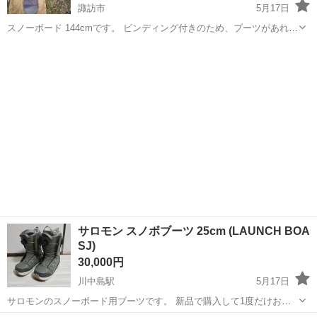
諏訪市
5月17日
スノーボード 144cmです。 ビンディング付きのため、ブーツがあれば
すぐ使用できます。 【内容】 ・ボード：Signal 144cm ・ビンディン
長野
諏訪市
スノーボード
ビンディング
グ：SNAPX ・MADE IN AUSTRIA ...
サロモン スノボブーツ 25cm (LAUNCH BOA
SJ)
30,000円
川中島駅
5月17日
​サロモンのスノーボード用ブーツです。 新品で購入して1度だけお試
しで使用しましたが、私にはサイズ(25cm)が、少しタイト過ぎたため