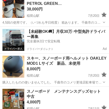
PETROL GREEN…
38,000円
稲荷山駅
7月20日
4,5回の使用です。（いづれも半日程度） 箱あります。 千曲市のコメ
リ更埴店駐車場でお取り引き希望です。
長野
千曲市
稲荷山駅
スノーボード
BURTON
【未経験OK🚚】月収30万↑中型免許ドライバ
ー募集
完全週休2日で安定転職
Ad
ドライバーダイレクト
スキー、スノーボード用ヘルメット OAKLEY
MOD1 Lサイズ 新品、未使用
8,000円
稲荷山駅
7月20日
購入したものの使いませんでした。 千曲市のコメリ更埴店駐車場でお
取り引き希望です。
長野
千曲市
稲荷山駅
スノーボード
ヘルメット
スノーボード メンテナンスグッズセット
中古
4,000円
稲荷山駅
7月11日