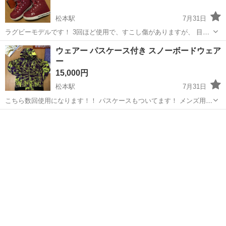
松本駅
7月31日
ラグビーモデルです！ 3回ほど使用で、すこし傷がありますが、 目立
つかんじではないので まだまだ使って頂けます！ 箱はかなり色あせあ
長野
松本市
松本駅
スノーボード
thirtytwo
ウェアー パスケース付き スノーボードウェア
ります
ー
15,000円
松本駅
7月31日
こちら数回使用になります！！ パスケースもついてます！ メンズ用の
Sですが、 レディースのＬの方でも着て頂けます(•̀ᴗ•́)و ̑̑
長野
松本市
松本駅
スノーボード
ケース