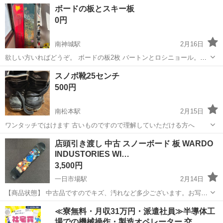
長野
上田市
上田駅
スノーボード
ツール
ボードの板とスキー板
0円
南神城駅
2月16日
欲しい方いればどうぞ。 ボードの板2枚 バートンとロシニョール。詳
細分かりませんが 大分古いタイプです。 スキー板。
長野
北安曇郡
南神城駅
スノーボード
スキー板
スノボ靴25センチ
500円
南松本駅
2月15日
ワンタッチではけます 古いものですので理解していただける方へ
長野
松本市
南松本駅
スノーボード
店頭引き渡し 中古 スノーボード 板 WARDO
INDUSTORIES WI…
3,500円
一日市場駅
2月14日
【商品状態】 中古品ですのでキズ、汚れなど多少ございます。お写真
にてご確認下さい。 現在店頭でも販売中です。 販売済みの場合はご容
長野
安曇野市
一日市場駅
スノーボード
店頭
≪寮無料・月収31万円・派遣社員≫半導体工
赦くださいませ。 （※店頭受け渡し）当社では品物を直接お客様に見
場での機械操作・製造オペレーター 交…
て頂き安心して...