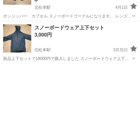
北松本駅
4月1日
ボンジッパー カプセル スノーボードゴーグルになります。 レンズに
少し大きめの傷がありますがあまり気になりません。 赤ミラーレンズ
長野
松本市
北松本駅
スノーボード
ミラー
スノーボードウェア上下セット
になります。 まだまだ使えるので気になるかたはよろしくお願いしま
3,000円
す。
北松本駅
3月31日
新品上下セットで18000円で購入しました スノーボードウェア上下セ
ットになります メンズMサイズになります 紫外線による色あせはあり
長野
松本市
北松本駅
スノーボード
ますがしようには問題ないです 写真でありますがジャケットパウダー
よろしくお願いします
ガードが少し切れています ...