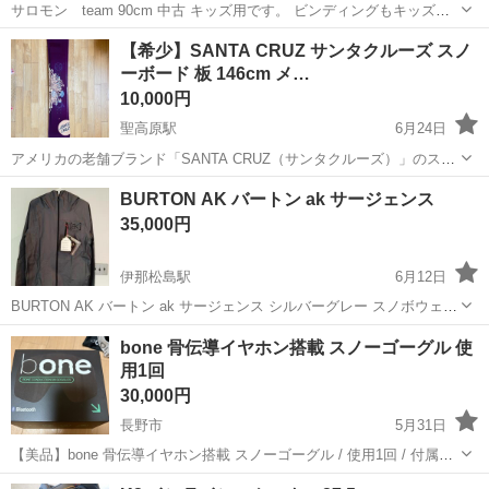
サロモン team 90cm 中古 キッズ用です。 ビンディングもキッズ用
です。 ビンディングは使いまわしましたので使用感ありますが、板は
長野
北安曇郡
神城駅
スノーボード
サロモン
【希少】SANTA CRUZ サンタクルーズ スノ
綺麗な方だと思います。 近くまで来てくださる方、宜しくお願いしま
ーボード 板 146cm メ…
す。
10,000円
聖高原駅
6月24日
アメリカの老舗ブランド「SANTA CRUZ（サンタクルーズ）」のスノ
ーボード（板のみ）です。 当時絶大な人気を誇ったメデューサ（女性
長野
東筑摩郡
聖高原駅
スノーボード
BURTON AK バートン ak サージェンス
の顔）のオールドグラフィックモデルで、今では非常に入手困難な希
35,000円
少品です。近年のボ...
伊那松島駅
6月12日
BURTON AK バートン ak サージェンス シルバーグレー スノボウェア
ゴアテックス プロ 撥水加工 黒 撥水加工 スキー ジャケット SRGNCE
長野
上伊那郡
伊那松島駅
スノーボード
BURTON
bone 骨伝導イヤホン搭載 スノーゴーグル 使
GORE-TEX サイズ S 着丈 約70cm 身幅 約5...
用1回
30,000円
長野市
5月31日
【美品】bone 骨伝導イヤホン搭載 スノーゴーグル / 使用1回 / 付属品
完備 骨伝導イヤホン搭載のスノーゴーグルです。滑走中に音楽を聴い
長野
長野市
スノーボード