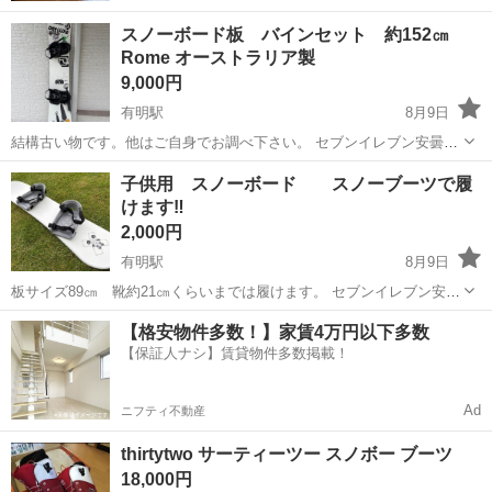
スノーボード板 バインセット 約152㎝
Rome オーストラリア製
9,000円
有明駅
8月9日
結構古い物です。他はご自身でお調べ下さい。 セブンイレブン安曇野
北穂高店で待ち合わせです。
長野
安曇野市
有明駅
スノーボード
子供用 スノーボード スノーブーツで履
けます‼️
2,000円
有明駅
8月9日
板サイズ89㎝ 靴約21㎝くらいまでは履けます。 セブンイレブン安曇
野北穂高店で待ち合わせです。
長野
安曇野市
有明駅
スノーボード
【格安物件多数！】家賃4万円以下多数
【保証人ナシ】賃貸物件多数掲載！
Ad
ニフティ不動産
thirtytwo サーティーツー スノボー ブーツ
18,000円