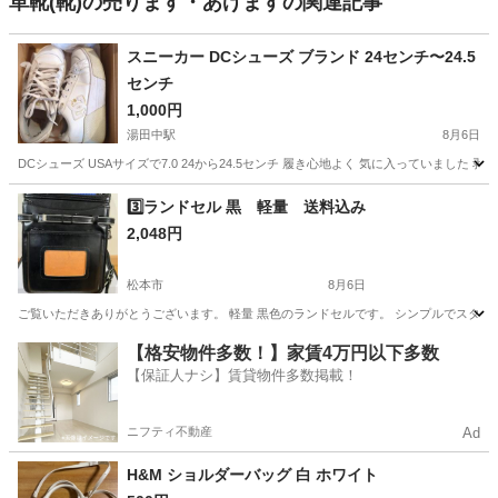
革靴(靴)の売ります・あげますの関連記事
スニーカー DCシューズ ブランド 24センチ〜24.5
センチ
1,000円
湯田中駅
8月6日
DCシューズ USAサイズで7.0 24から24.5センチ 履き心地よく 気に入っていました
長野
下高井郡
湯田中駅
靴
DCシューズ
3️⃣ランドセル 黒 軽量 送料込み
2,048円
松本市
8月6日
ご覧いただきありがとうございます。 軽量 黒色のランドセルです。 シンプルでスタイリッシ
長野
松本市
バッグ
軽量
【格安物件多数！】家賃4万円以下多数
【保証人ナシ】賃貸物件多数掲載！
ニフティ不動産
Ad
H&M ショルダーバッグ 白 ホワイト