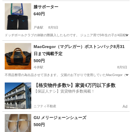
山梨
その他
膝サポーター
640円
戸倉駅
8月5日
ドッヂボールクラブの体験の際購入したものです。 ジュニア用で5年生の子が4回程使用しま
長野
千曲市
戸倉駅
バッグ
クラブ
MacGregor（マグレガー）ボストンバック8月31
日まで掲載予定
500円
今井駅
8月5日
不用品整理の為出品させて頂きます。 父親のお下がりで使用していたMacGregor
長野
長野市
今井駅
バッグ
【格安物件多数✨】家賃4万円以下多数
【保証人ナシ】賃貸物件多数掲載！
ニフティ不動産
Ad
GU メリージェーンシューズ
500円