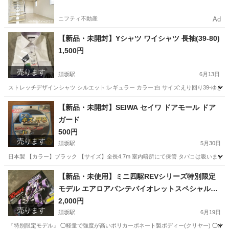
ニフティ不動産
Ad
【新品・未開封】Yシャツ ワイシャツ 長袖(39-80)
1,500円
売ります
須坂駅
6月13日
ストレッチデザインシャツ シルエット:レギュラー カラー:白 サイズ:えり回り39-ゆき8
長野
須坂市
須坂駅
シャツ
Yシャツ
【新品・未開封】SEIWA セイワ ドアモール ドア
ガード
500円
売ります
須坂駅
5月30日
日本製 【カラー】ブラック 【サイズ】全長4.7m 室内暗所にて保管 タバコは吸いませ
長野
須坂市
須坂駅
車のパーツ
【新品・未使用】ミニ四駆REVシリーズ特別限定
モデル エアロアバンテバイオレットスペシャル＋
おまけ付き
2,000円
売ります
須坂駅
6月19日
『特別限定モデル』 ◯軽量で強度が高いポリカーボネート製ボディー(クリヤー) ◯ポリカ