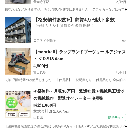
善光寺下駅
8月6日
傷や汚れなどありますが、さほど悪い状態ではありません。 ステッカーなどはってあ
長野
長野市
善光寺下駅
バッグ
SCUBAPRO
【格安物件多数✨】家賃4万円以下多数
【保証人ナシ】賃貸物件多数掲載！
ニフティ不動産
Ad
【montbell】ラップランドブーツリー ルアジャス
ト KID'S18.0cm
4,800円
富士見駅
8月6日
去年1回数時間のみ使用しました。 【付属品】 ・説明書あり ・付属品あり 全体的に状
長野
諏訪郡
富士見駅
靴
≪寮無料・月収30万円・派遣社員≫機械系工場で
の機械操作・製造オペレーター 交替制
時給1,600円
株式会社BREXA Next
山梨県
提携サイト
【医療機器装置製造の総合試験】月収例30万円／日払いOK／正社員登用制度あり／マイカ