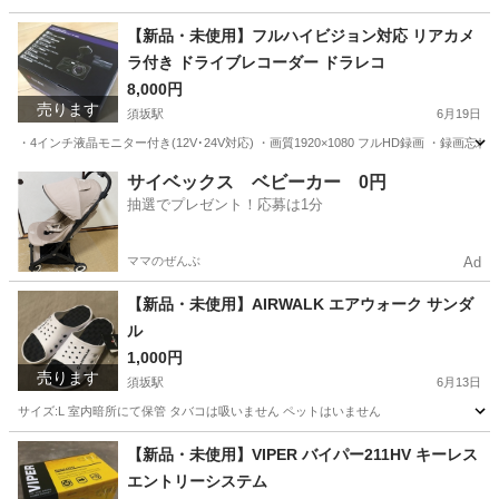
長野
須坂市
須坂駅
おもちゃ
バイオレット
【新品・未使用】フルハイビジョン対応 リアカメ
ラ付き ドライブレコーダー ドラレコ
8,000円
売ります
須坂駅
6月19日
・4インチ液晶モニター付き(12V･24V対応) ・画質1920×1080 フルHD録画 
長野
須坂市
須坂駅
車のパーツ
ドラレコ
サイベックス ベビーカー 0円
抽選でプレゼント！応募は1分
ママのぜんぶ
Ad
【新品・未使用】AIRWALK エアウォーク サンダ
ル
1,000円
売ります
須坂駅
6月13日
サイズ:L 室内暗所にて保管 タバコは吸いません ペットはいません
長野
須坂市
須坂駅
靴
新品
【新品・未使用】VIPER バイパー211HV キーレス
エントリーシステム