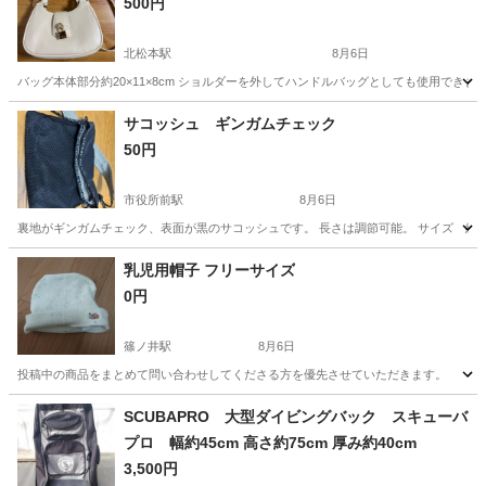
500円
北松本駅
8月6日
バッグ本体部分約20×11×8cm ショルダーを外してハンドルバッグとしても使用できま
長野
松本市
北松本駅
バッグ
ホワイト
サコッシュ ギンガムチェック
50円
市役所前駅
8月6日
裏地がギンガムチェック、表面が黒のサコッシュです。 長さは調節可能。 サイズ 縦26cm
長野
長野市
市役所前駅
バッグ
乳児用帽子 フリーサイズ
0円
篠ノ井駅
8月6日
投稿中の商品をまとめて問い合わせしてくださる方を優先させていただきます。
長野
長野市
篠ノ井駅
バッグ
商品
SCUBAPRO 大型ダイビングバック スキューバ
プロ 幅約45cm 高さ約75cm 厚み約40cm
3,500円