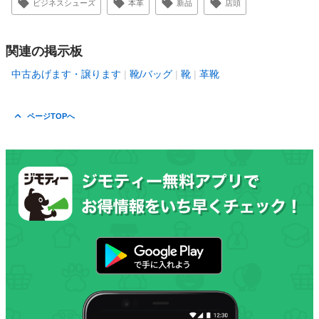
ビジネスシューズ
本革
新品
店頭
関連の掲示板
中古あげます・譲ります
靴/バッグ
靴
革靴
ページTOPへ