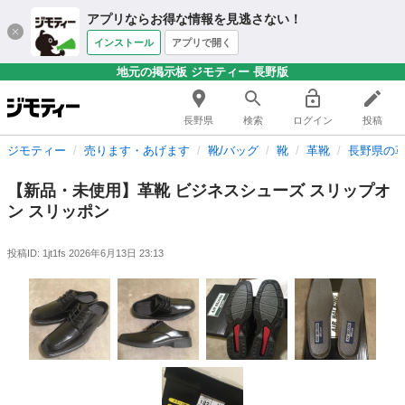
アプリならお得な情報を見逃さない！
インストール
アプリで開く
地元の掲示板 ジモティー 長野版
長野県
検索
ログイン
投稿
ジモティー
売ります・あげます
靴/バッグ
靴
革靴
長野県の
【新品・未使用】革靴 ビジネスシューズ スリップオ
ン スリッポン
投稿ID: 1jt1fs
2026年6月13日 23:13