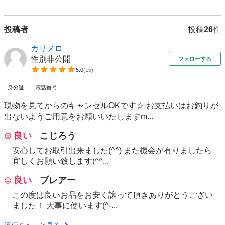
投稿者
投稿
26
件
カリメロ
性別非公開
フォローする
5.0
(
15
)
身分証
電話番号
現物を見てからのキャンセルOKです☆ お支払いはお釣りが
出ないようご用意をお願いいたしますm...
良い
こじろう
安心してお取引出来ました(^^) また機会が有りましたら
宜しくお願い致します(^^...
良い
ブレアー
この度は良いお品をお安く譲って頂きありがとうござい
ました！ 大事に使います(^-...