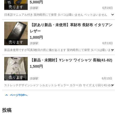
5,000円
売ります
須坂駅
6月19日
日本語マニュアル付き 室内暗所にて保管 タバコは吸いません ペットはいません
長野
須坂市
須坂駅
車のパーツ
VIPER
【訳あり新品・未使用】革財布 長財布 イタリアン
レザー
1,000円
売ります
須坂駅
6月13日
新品未使用ですが写真3枚目の所に傷があります 室内暗所にて保管 タバコは吸いません
長野
須坂市
須坂駅
小物
レザー
【新品・未開封】Yシャツ ワイシャツ 長袖(41-82)
1,500円
売ります
須坂駅
6月13日
ストレッチデザインシャツ シルエット:レギュラー カラー:白 サイズ:えり回り41-ゆき8
長野
須坂市
須坂駅
シャツ
Yシャツ
ページTOPへ
投稿