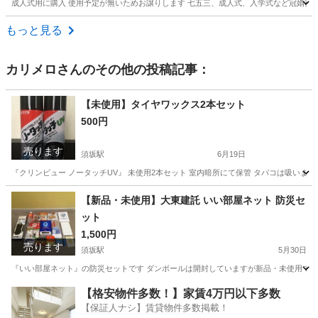
成人式用に購入 使用予定が無いためお譲りします 七五三、成人式、入学式など冠婚葬
長野
松本市
松本駅
靴/バッグ
成人式
もっと見る
カリメロ
さんのその他の投稿記事：
【未使用】タイヤワックス2本セット
500円
売ります
須坂駅
6月19日
『クリンビュー ノータッチUV』 未使用2本セット 室内暗所にて保管 タバコは吸いま
長野
須坂市
須坂駅
車のパーツ
クリンビュー
【新品・未使用】大東建託 いい部屋ネット 防災セ
ット
1,500円
売ります
須坂駅
5月30日
『いい部屋ネット』の防災セットです ダンボールは開封していますが新品・未使用です 
長野
須坂市
須坂駅
防災、セキュリティ
【格安物件多数！】家賃4万円以下多数
【保証人ナシ】賃貸物件多数掲載！