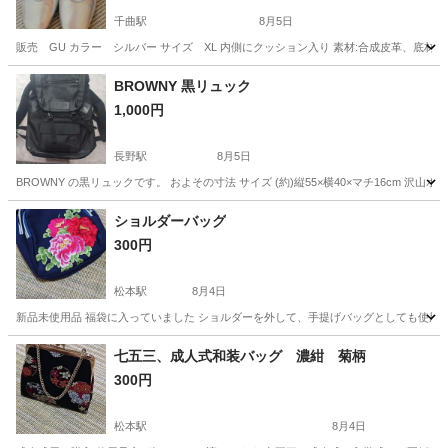
千曲駅
8月5日
販売 GU カラー シルバー サイズ XL 内側にクッション入り 素材:合成皮革、底
長野
千曲市
千曲駅
靴
合成皮革
BROWNY 黒リュック
1,000円
長野駅
8月5日
BROWNY の黒リュックです。 およその寸法 サイズ (約)縦55×横40×マチ16cm
長野
長野市
長野駅
バッグ
ショルダーバッグ
300円
松本駅
8月4日
新品未使用品 福袋に入っていました ショルダーを外して、手提げバッグとしても使用で
長野
松本市
松本駅
靴/バッグ
キズ
七五三、成人式和装バッグ 濃紺 菊柄
300円
松本駅
8月4日