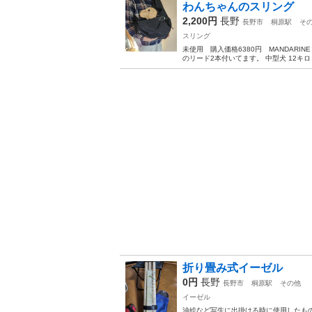
わんちゃんのスリング
2,200円
長野
長野市
桐原駅
そ
スリング
未使用 購入価格6380円 MANDARIN
のリード2本付いてます。 中型犬 12キ
折り畳み式イーゼル
0円
長野
長野市
桐原駅
その他
イーゼル
油絵など写生に出掛ける時に使用したも