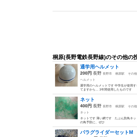
桐原(長野電鉄長野線)のその他の
通学用ヘルメット
200円
長野
長野市
桐原駅
その他
ヘルメット
通学用のヘルメットです 中学生が使用す
てますから… 3年間使用したものです
ネット
400円
長野
長野市
桐原駅
その他
ネット
ネットです 薄い網です たぶん防鳥ネット
の鳥予防に、ぜひ
パラグライダーセットM