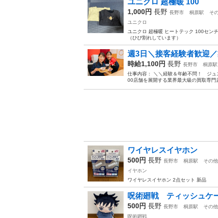
ユニクロ 超極暖 100
1,000円
長野
長野市
桐原駅
そ
ユニクロ
ユニクロ 超極暖 ヒートテック 100セ
（ひび割れしています）
週3日＼接客経験者歓迎／
時給1,100円
長野
長野市
桐原駅
仕事内容： ＼＼経験＆年齢不問！ ジュ
00店舗を展開する業界最大級の買取専門
ワイヤレスイヤホン
500円
長野
長野市
桐原駅
その他
イヤホン
ワイヤレスイヤホン 2点セット 新品
呪術廻戦 ティッシュケ
500円
長野
長野市
桐原駅
その他
呪術廻戦