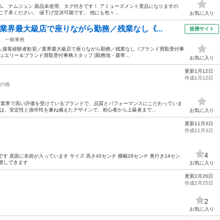
チ RM ナム ナムジュン 新品未使用、タグ付きです！ アミューズメント景品になりますの
了承ください。 値下げ交渉可能です。 他にも色々...
お気に入り
業界最大級店で座りながら勤務／残業なし《...
提携サイト
一般事務
週3日＼接客経験者歓迎／業界最大級店で座りながら勤務／残業なし《ブランド買取受付事
ジュエリー＆ブランド買取受付事務スタッフ [勤務地・最寄...
お気に入り
更新1月12日
作成1月12日
の他
ード業界で高い評価を受けているブランドで、品質とパフォーマンスにこだわっていま
デルは、安定性と操作性を兼ね備えたデザインで、初心者から上級者まで...
お気に入り
更新11月3日
作成11月3日
4
す 底面に名前が入っています サイズ 高さ40センチ 横幅28センチ 奥行き14セン
渡しできます
お気に入り
更新2月26日
作成2月25日
2
お気に入り