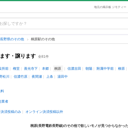
地元の掲示板 ジモティー
長野県のその他
桐原駅のその他
げます・譲ります
全81件
役所前
権堂
善光寺下
本郷
桐原
信濃吉田
朝陽
附属中学前
柳原
野松川
信濃竹原
夜間瀬
上条
湯田中
無料
売業者
ン決済投稿のみ
オンライン決済投稿以外
桐原(長野電鉄長野線)のその他で欲しいモノが見つからなかっ