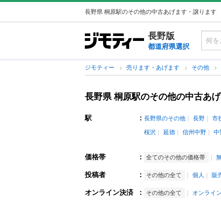
長野県 桐原駅のその他の中古あげます・譲ります
長野版
都道府県選択
ジモティー
売ります・あげます
その他
長野県 桐原駅のその他の中古あ
駅
：
長野県のその他
長野
市
桜沢
延徳
信州中野
中
価格帯
：
全てのその他の価格帯
投稿者
：
その他の全て
個人
販
オンライン決済
：
その他の全て
オンライ