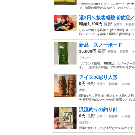
TinyTAN Butter ちびぐるみポー
で、初期の傷等があるかもしれません。 ご
週3日＼接客経験者歓迎／
時給1,100円
長野
長野市
桐原駅
しゅふの働くを応援！ [求人概要]: 
務スタッフ》を募集！環境◎ [職種名]: 
新品 スノーボード
35,000円
長野
長野市
桐原駅
そ
ブランド
【ブランド情報】 RIDEは、スノーボ
す。 【モデルの特徴】 CONTROLモ
アイヌ木彫り人形
0円
長野
長野市
桐原駅
その他
木彫り
昭和55年に阿寒湖で購入した木彫り人形で
チ 長野市内のスーパーの駐車場などでお
渓流釣りの釣り針
0円
長野
長野市
桐原駅
その他
渓流釣り
授業に使いましたが不要なのであげます