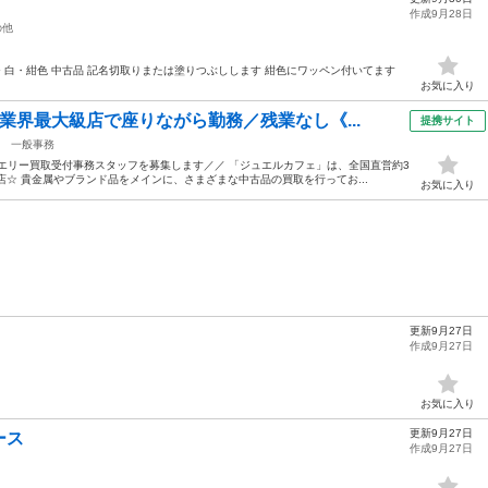
作成9月28日
の他
ンチ 白・紺色 中古品 記名切取りまたは塗りつぶしします 紺色にワッペン付いてます
お気に入り
業界最大級店で座りながら勤務／残業なし《...
提携サイト
一般事務
エリー買取受付事務スタッフを募集します／／ 「ジュエルカフェ」は、全国直営約3
店☆ 貴金属やブランド品をメインに、さまざまな中古品の買取を行ってお...
お気に入り
更新9月27日
作成9月27日
お気に入り
更新9月27日
ース
作成9月27日