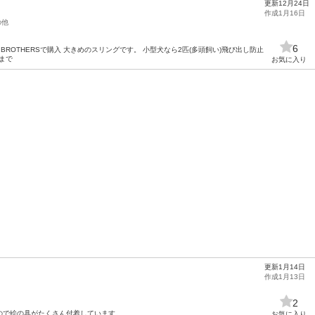
更新12月24日
作成1月16日
の他
6
E BROTHERSで購入 大きめのスリングです。 小型犬なら2匹(多頭飼い)飛び出し防止
ロまで
お気に入り
更新1月14日
作成1月13日
2
ので絵の具がたくさん付着しています。
お気に入り