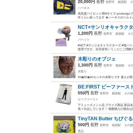
20,000円
長野
長野市
桐原駅
そ
ハーネス
高高度パイロット用Mサイズ prodesi
年くらい経ってます ★ハーネスのベルトが
NCT×サンリオキャラクタ
1,200円
長野
長野市
桐原駅
そ
パペット
#NCT #サンリオキャラクターズ #指パ
使用ですが、自宅保管いうことにご理解の
木彫りのオブジェ
1,300円
長野
長野市
桐原駅
そ
木彫り
50✖️30✖️30センチの木彫りです 素
BE:FIRST ビーファー
550円
長野
長野市
桐原駅
その他
ビーファースト
アミューズメント品 プライズ商品 新品
色々出品しています！ 複数購入の場合は
TinyTAN Butter ち
500円
長野
長野市
桐原駅
その他
景品