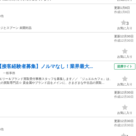
更新1月8日
作成1月8日
の他
3
ッジとスプーン 未開封品
お気に入り
更新12月30日
作成12月30日
お気に入り
【接客経験者募集】ノルマなし！業界最大...
提携サイト
一般事務
エリー＆ブランド買取受付事務スタッフを募集します／／ 「ジュエルカフェ」は、
の買取専門店☆ 貴金属やブランド品をメインに、さまざまな中古品の買取...
お気に入り
更新12月30日
作成12月30日
お気に入り
更新12月30日
作成12月30日
の他