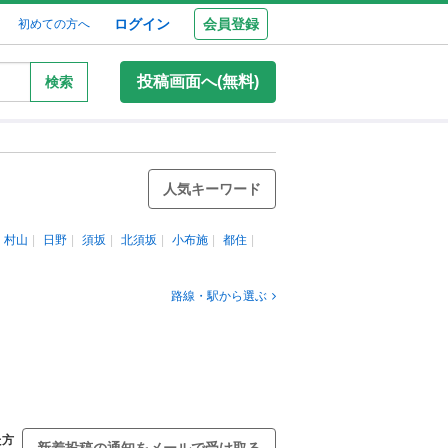
ログイン
会員登録
初めての方へ
投稿画面へ(無料)
検索
人気キーワード
村山
日野
須坂
北須坂
小布施
都住
路線・駅から選ぶ
た方
新着投稿の通知をメールで受け取る