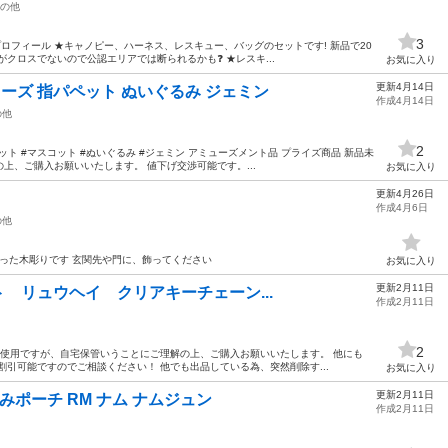
の他
3
gnプロフィール ★キャノピー、ハーネス、レスキュー、バッグのセットです! 新品で20
クロスでないので公認エリアでは断られるかも❓️ ★レスキ...
お気に入り
更新4月14日
ーズ 指パペット ぬいぐるみ ジェミン
作成4月14日
の他
2
ペット #マスコット #ぬいぐるみ #ジェミン アミューズメント品 プライズ商品 新品未
上、ご購入お願いいたします。 値下げ交渉可能です。...
お気に入り
更新4月26日
作成4月6日
の他
人が彫った木彫りです 玄関先や門に、飾ってください
お気に入り
更新2月11日
スト リュウヘイ クリアキーチェーン...
作成2月11日
2
未使用ですが、自宅保管いうことにご理解の上、ご購入お願いいたします。 他にも
割引可能ですのでご相談ください！ 他でも出品している為、突然削除す...
お気に入り
更新2月11日
びぐるみポーチ RM ナム ナムジュン
作成2月11日