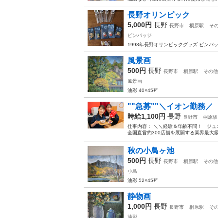
長野オリンピック
5,000円
長野
長野市
桐原駅
そ
ピンバッジ
1998年長野オリンピックグッズ ピンバ
風景画
500円
長野
長野市
桐原駅
その他
風景画
油彩 40×45㌢
""急募""＼イオン勤務／
時給1,100円
長野
長野市
桐原駅
仕事内容： ＼＼経験＆年齢不問！ ジュ
全国直営約300店舗を展開する業界最大級
秋の小鳥ヶ池
500円
長野
長野市
桐原駅
その他
小鳥
油彩 52×45㌢
静物画
1,000円
長野
長野市
桐原駅
そ
油彩