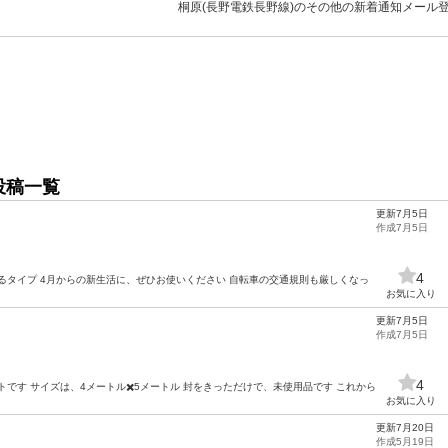
桐原(長野電鉄長野線)のその他の新着通知メール
投稿一覧
更新7月5日
作成7月5日
4
るタイプ 4月からの新生活に、ぜひお使いください 自転車の交通規則も厳しくなっ
お気に入り
更新7月5日
作成7月5日
4
です サイズは、4メートル✖️5メートル 封をきっただけで、未使用品です これから
お気に入り
更新7月20日
作成5月19日