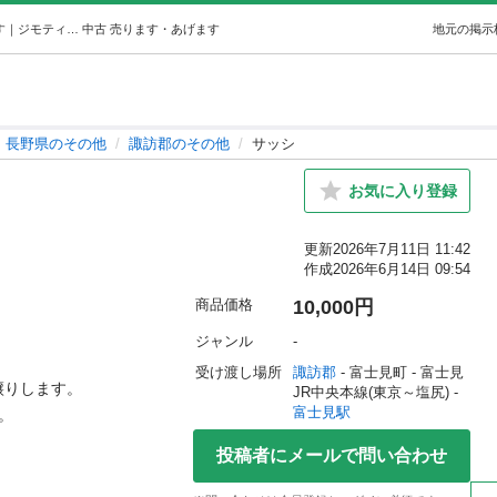
サッシ (Y.ichi) 富士見のその他の中古あげます・譲ります｜ジモティーで不用品の処分
中古
売ります・あげます
地元の掲示
長野県のその他
諏訪郡のその他
サッシ
お気に入り登録
更新
2026年7月11日 11:42
作成
2026年6月14日 09:54
商品価格
10,000円
ジャンル
-
受け渡し場所
諏訪郡
 - 富士見町
 - 富士見
りします。

JR中央本線(東京～塩尻) - 
富士見駅


投稿者にメールで問い合わせ