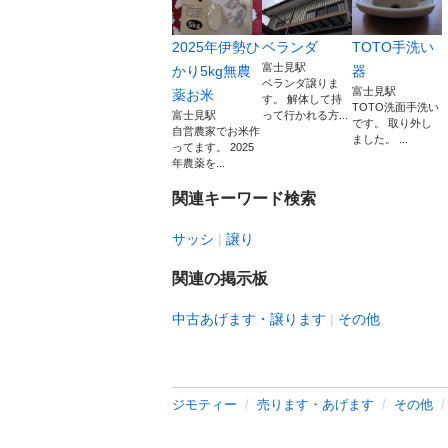
2025年伊勢ひ
ベランダ
TOTO手洗い
富士見駅
かり5kg無農
器
ベランダ譲りま
富士見駅
薬お米
す。 解体して持
TOTO洗面手洗い
富士見駅
って行かれる方...
です。 取り外し
自営農家でお米作
ました。 ...
ってます。 2025
年農薬を...
関連キーワード検索
サッシ
譲り
関連の掲示板
中古あげます・譲ります
その他
ジモティー
売ります・あげます
その他