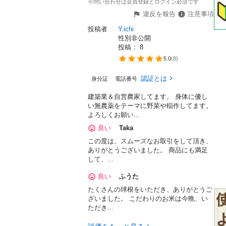
※問い合わせは会員登録とログイン必須です
違反を報告
注意事項
投稿者
Y.ichi
性別非公開
投稿： 
8
5.0
(
8
)
認証とは
身分証
電話番号
建築業＆自営農家してます。 身体に優し
い無農薬をテーマに野菜や稲作してます。
よろしくお願い...
良い
Taka
この度は、スムーズなお取引をして頂き、
ありがとうございました。 商品にも満足
して、...
良い
ふうた
たくさんの球根をいただき、ありがとうご
ざいました。 こだわりのお米は今晩、い
ただき...