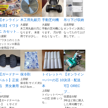
【オンライン
木工用丸鋸刃
手動芝刈機
吊り下げ収納
大庭駅
大庭駅
北長野駅
決済】イワタ
木工用丸鋸の刃に
手動の芝刈機にな
オンライン決済に
ニ カセット...
なります。 未使
ります。 刃が切
なってたので上げ
大庭駅
用ですが少し...
れなくなって...
直しです。 ...
イワタニのミニカ
セットコンロ新品
未使用品です...
【ガードナー
保冷剤
トイレットペ
【オンライン
上田駅
ベルト】正規
ーパーの芯 10
決済・配送
保冷剤 サイズ 約1
品 男女兼用
本
可】OREC
4×17.5cm ...
上田駅
..
ブ...
トイレットペーパ
御代田駅
信濃追分駅
ーの芯 10本 いつ
【ガードナーベル
3年ほど前に購入
も...
ト】 Ｌサイズ
した草刈機です。