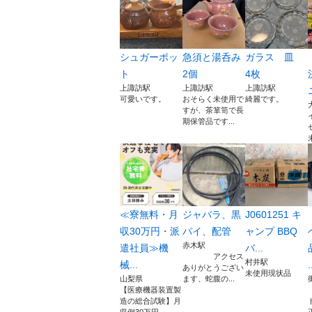
シュガーポッ
急須と湯呑み
ガラス 皿
ト
2個
4枚
上諏訪駅
上諏訪駅
上諏訪駅
可愛いです。
おそらく未使用で
綺麗です。
すが、茶箪笥で長
期保管品です...
≪寮無料・月
ジャバラ、黒
J0601251 キ
収30万円・派
パイ、配管
ャンプ BBQ
赤木駅
遣社員≫機
バ...
アクセス
村井駅
械...
.
ありがとうござい
未使用現状品
山梨県
ます、蛇腹の...
【医療機器装置製
造の総合試験】月