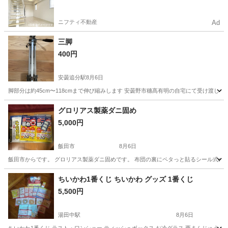
ニフティ不動産
Ad
三脚
400円
安曇追分駅
8月6日
脚部分は約45cm〜118cmまで伸び縮みします 安曇野市穗髙有明の自宅にて受け渡しを
長野
安曇野市
安曇追分駅
その他
三脚
グロリアス製薬ダニ固め
5,000円
飯田市
8月6日
飯田市からです。 グロリアス製薬ダニ固めです。 布団の裏にペタっと貼るシール式のダ
長野
飯田市
その他
グロリアス
ちいかわ1番くじ ちいかわ グッズ 1番くじ
5,500円
湯田中駅
8月6日