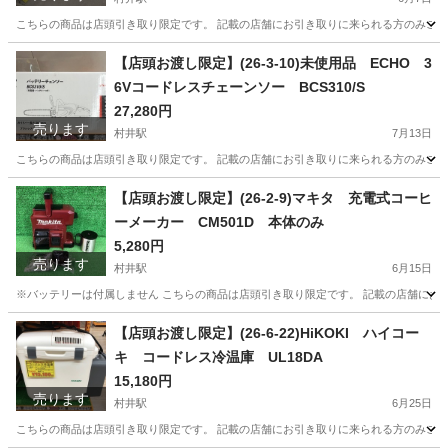
こちらの商品は店頭引き取り限定です。 記載の店舗にお引き取りに来られる方のみご連絡を
長野
松本市
村井駅
その他
店頭
【店頭お渡し限定】(26-3-10)未使用品 ECHO 3
6Vコードレスチェーンソー BCS310/S
27,280円
売ります
村井駅
7月13日
こちらの商品は店頭引き取り限定です。 記載の店舗にお引き取りに来られる方のみご連絡を
長野
松本市
村井駅
その他
店頭
【店頭お渡し限定】(26-2-9)マキタ 充電式コーヒ
ーメーカー CM501D 本体のみ
5,280円
売ります
村井駅
6月15日
※バッテリーは付属しません こちらの商品は店頭引き取り限定です。 記載の店舗にお引き
長野
松本市
村井駅
その他
店頭
【店頭お渡し限定】(26-6-22)HiKOKI ハイコー
キ コードレス冷温庫 UL18DA
15,180円
売ります
村井駅
6月25日
こちらの商品は店頭引き取り限定です。 記載の店舗にお引き取りに来られる方のみご連絡を