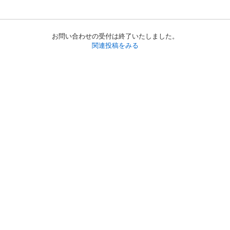
お問い合わせの受付は終了いたしました。
関連投稿をみる
初めての方へ
利用規約
プライバシーポリシー
プライバシー・ステートメント
健全化に資する運用方針
お問い合わせ
運営会社
サイトマップ
ご利用ガイド
フリーワードで探す
PC版で表示
都道府県選択
特定商取引法の表示
利用者情報の外部送信について