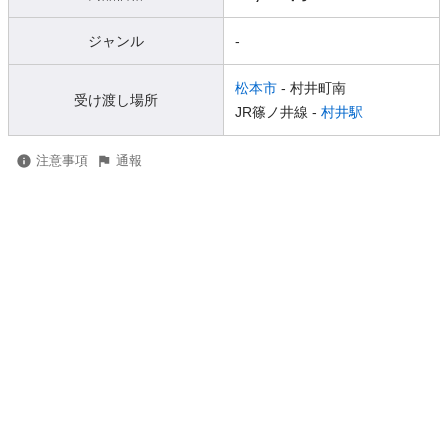
ジャンル
-
松本市
- 村井町南
受け渡し場所
JR篠ノ井線 -
村井駅
注意事項
通報