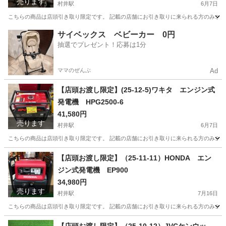
売ります
村井駅
6月7日
こちらの商品は店頭引き取り限定です。 記載の店舗にお引き取りに来られる方のみご連絡を
長野
松本市
村井駅
その他
店頭
サイベックス ベビーカー 0円
抽選でプレゼント！応募は1分
ママのぜんぶ
Ad
【店頭お渡し限定】(25-12-5)ワキタ エンジン式
発電機 HPG2500-6
41,580円
売ります
村井駅
6月7日
こちらの商品は店頭引き取り限定です。 記載の店舗にお引き取りに来られる方のみご連絡を
長野
松本市
村井駅
その他
ワキタ
【店頭お渡し限定】（25-11-11）HONDA エン
ジン式発電機 EP900
34,980円
売ります
村井駅
7月16日
こちらの商品は店頭引き取り限定です。 記載の店舗にお引き取りに来られる方のみご連絡を
長野
松本市
村井駅
その他
店頭