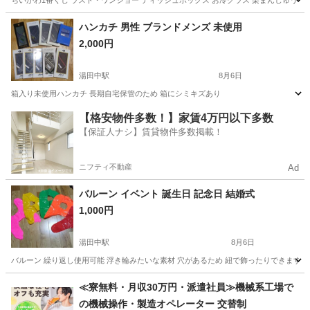
ちいかわ1番くじ ラスト・ワンショー ティッシュボックス お冷グラス 栗まんじゅう タオル 
長野
下高井郡
湯田中駅
その他
ちい
ハンカチ 男性 ブランドメンズ 未使用
2,000円
湯田中駅
8月6日
箱入り未使用ハンカチ 長期自宅保管のため 箱にシミキズあり
長野
下高井郡
湯田中駅
その他
キズ
【格安物件多数！】家賃4万円以下多数
【保証人ナシ】賃貸物件多数掲載！
ニフティ不動産
Ad
バルーン イベント 誕生日 記念日 結婚式
1,000円
湯田中駅
8月6日
バルーン 繰り返し使用可能 浮き輪みたいな素材 穴があるため 紐で飾ったりできます 記
長野
下高井郡
湯田中駅
その他
バルーン
≪寮無料・月収30万円・派遣社員≫機械系工場で
の機械操作・製造オペレーター 交替制