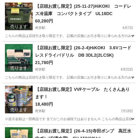
長野
松本市
村井駅
その他
店頭
【店頭お渡し限定】(25-11-27)HiKOKI コードレ
ス冷温庫 コンパクトタイプ UL18DC
60,280円
売ります
村井駅
6月7日
こちらの商品は店頭引き取り限定です。 記載の店舗にお引き取りに来られる方のみご連絡を
長野
松本市
村井駅
その他
店頭
【店頭お渡し限定】(26-2-4)HiKOKI 3.6Vコード
レスドライバドリル DB 3DL2(2LCSK)
21,780円
売ります
村井駅
6月22日
こちらの商品は店頭引き取り限定です。 記載の店舗にお引き取りに来られる方のみご連絡を
長野
松本市
村井駅
その他
コードレスドライバドリル
【店頭お渡し限定】VVFケーブル たくさんあり
ます！
18,480円
売ります
村井駅
7月19日
※提示金額は一部商品です 全てがこのお値段ではありません※ こちらの商品は店頭引き
長野
松本市
村井駅
その他
店頭
【店頭お渡し限定】(26-4-15)寺田ポンプ 高圧水