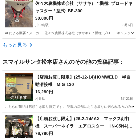
長野
長野市
川中島駅
その他
佐々木農機株式会社（ササキ） * 機種: ブロードキ
ャスター * 型式: BF-300
30,000円
川中島駅
8月6日
AI による概要 * メーカー: 佐々木農機株式会社（ササキ） * 機種: ブロードキャスター * 型式
長野
長野市
川中島駅
その他
もっと見る
スマイルサンタ松本店
さんのその他の投稿記事：
【店頭お渡し限定】(25-12-14)HOMWELD 半自
動溶接機 MIG-130
16,280円
売ります
村井駅
6月21日
こちらの商品は店頭引き取り限定です。 記載の店舗にお引き取りに来られる方のみご連絡を
長野
松本市
村井駅
その他
店頭
【店頭お渡し限定】(26-2-1)MAX マックス釘打
機 スーパーネイラ エアロスター HN-65N4(D)
-R
76,780円