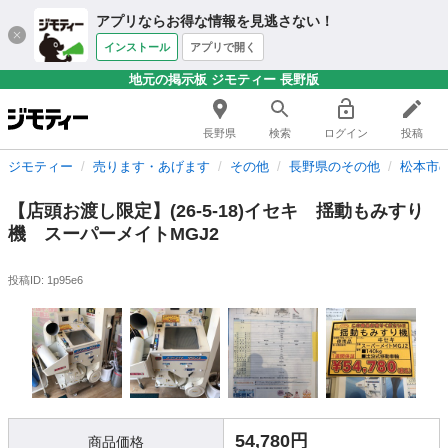
アプリならお得な情報を見逃さない！
インストール
アプリで開く
地元の掲示板 ジモティー 長野版
長野県
検索
ログイン
投稿
ジモティー
売ります・あげます
その他
長野県のその他
松本市
【店頭お渡し限定】(26-5-18)イセキ 揺動もみすり
機 スーパーメイトMGJ2
投稿ID: 1p95e6
54,780円
商品価格