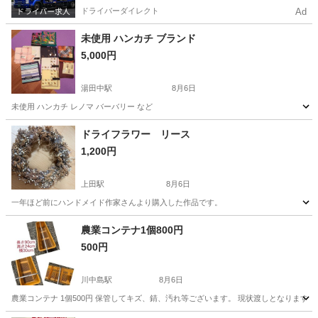
ドライバーダイレクト
Ad
未使用 ハンカチ ブランド
5,000円
湯田中駅
8月6日
未使用 ハンカチ レノマ バーバリー など
長野
下高井郡
湯田中駅
その他
レノマ
ドライフラワー リース
1,200円
上田駅
8月6日
一年ほど前にハンドメイド作家さんより購入した作品です。
長野
上田市
上田駅
その他
農業コンテナ1個800円
500円
川中島駅
8月6日
農業コンテナ 1個500円 保管してキズ、錆、汚れ等ございます。 現状渡しとなりま