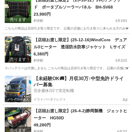
【店頭お渡し限定】（25-10-12）JVCケンウッ
ド ポータブルソーラーパネル BH-SV68
23,980円
売ります
村井駅
6月19日
こちらの商品は店頭引き取り限定です。 記載の店舗にお引き取りに来られる方のみご連絡を
長野
松本市
村井駅
その他
ソーラーパネル
【店頭お渡し限定】(25-12-16)WindCore デュア
ル3ヒーター 透湿防水防寒ジャケット Lサイズ
6,380円
売ります
村井駅
6月22日
※バッテリーは付属しません こちらの商品は店頭引き取り限定です。 記載の店舗にお引き
長野
松本市
村井駅
その他
WindCore
【未経験OK🚚】月収30万↑中型免許ドライ
バー募集
完全週休2日で安定転職
ドライバーダイレクト
Ad
【店頭お渡し限定】(26-4-2)静岡製機 ジェットヒ
ーター HG50D
49,280円
売ります
村井駅
6月7日