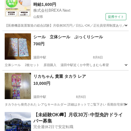
時給1,600円
株式会社BREXA Next
山梨県
提携サイト
【医療機器装置製造の総合試験】月収例30万円／日払いOK／正社員登用制度あり／マイカ
山梨
その他
シール 立体シール ぷっくりシール
700円
湯田中駅
8月6日
立体シール 2枚セット 原宿購入 湯田中駅近くか中野しまむら希望
長野
下高井郡
湯田中駅
その他
セット
リカちゃん 貴重 タカラ レア
10,000円
湯田中駅
8月6日
タカラから発売された レアなキーホルダー 詳細はネットでご覧下さい 長期自宅保管で
長野
下高井郡
湯田中駅
その他
リカちゃん
【未経験OK🚚】月収30万↑中型免許ドライ
バー募集
完全週休2日で安定転職