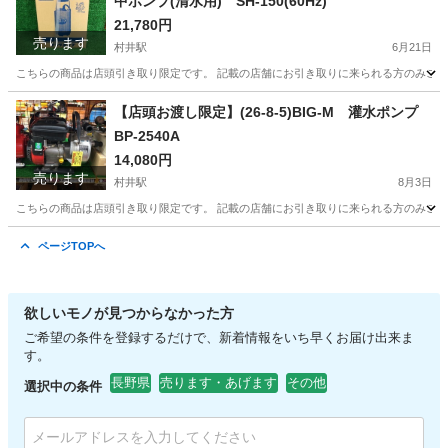
中ポンプ(清水用) SH-150(60Hz)
21,780円
売ります
村井駅
6月21日
こちらの商品は店頭引き取り限定です。 記載の店舗にお引き取りに来られる方のみご連絡を
長野
松本市
村井駅
その他
水中ポンプ
【店頭お渡し限定】(26-8-5)BIG-M 灌水ポンプ
BP-2540A
14,080円
売ります
村井駅
8月3日
こちらの商品は店頭引き取り限定です。 記載の店舗にお引き取りに来られる方のみご連絡を
長野
松本市
村井駅
その他
灌水
ページTOPへ
欲しいモノが見つからなかった方
ご希望の条件を登録するだけで、新着情報をいち早くお届け出来ま
す。
長野県
売ります・あげます
その他
選択中の条件