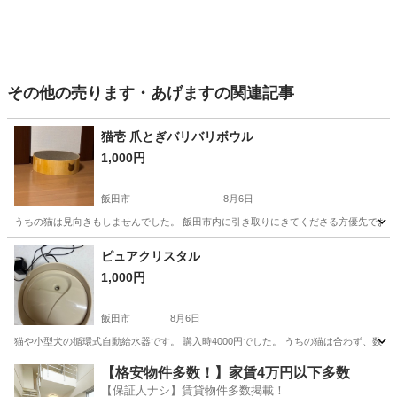
その他の売ります・あげますの関連記事
猫壱 爪とぎバリバリボウル
1,000円
飯田市
8月6日
うちの猫は見向きもしませんでした。 飯田市内に引き取りにきてくださる方優先でお譲り
長野
飯田市
その他
ピュアクリスタル
1,000円
飯田市
8月6日
猫や小型犬の循環式自動給水器です。 購入時4000円でした。 うちの猫は合わず、数回
長野
飯田市
その他
【格安物件多数！】家賃4万円以下多数
【保証人ナシ】賃貸物件多数掲載！