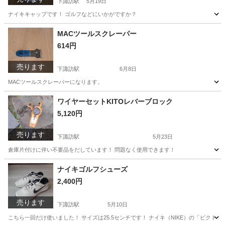
下諏訪駅
5月19日
ナイキキャップです！ ゴルフなどにいかがですか？
長野
岡谷市
下諏訪駅
小物
ナイキ
MACツールスクレーパー
614円
売ります
下諏訪駅
6月8日
MACツールスクレーパーになります。
長野
岡谷市
下諏訪駅
その他
ツール
ワイヤーセットKITOレバーブロック
5,120円
売ります
下諏訪駅
5月23日
倉庫片付けに伴い不要品をだしています！ 問題なく使用できます！
長野
岡谷市
下諏訪駅
その他
KITO
ナイキゴルフシューズ
2,400円
売ります
下諏訪駅
5月10日
こちら一回だけ使いました！ サイズは25.5センチです！ ナイキ（NIKE）の「ビクトリー プロ 