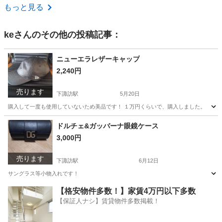
長野
岡谷市
岡谷駅
その他
もっと見る
ke
さんのその他の投稿記事：
ニューエラレザーキャップ
2,240円
売ります
下諏訪駅
5月20日
購入して一度も使用していないため美品です！ １万円くらいで、購入しました。
長野
岡谷市
下諏訪駅
その他
ドルチェ&ガッバーナ眼鏡ケース
3,000円
売ります
下諏訪駅
6月12日
サングラス等小物入れです！
長野
岡谷市
下諏訪駅
小物
ドルチェ
【格安物件多数！】家賃4万円以下多数
【保証人ナシ】賃貸物件多数掲載！