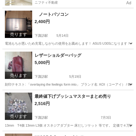
ニフティ不動産
Ad
ノートパソコン
2,400円
売ります
下諏訪駅
5月14日
電池もちが悪いため充電しながらの使用をお薦めします！ ASUS U30Sになります！
長野
岡谷市
下諏訪駅
ノートパソコン
ASUS
レザーショルダーバッグ
5,000円
売ります
下諏訪駅
5月19日
刻印テキスト: 「overlaying the feelings form into」 ブランド名: KOI（コ
長野
岡谷市
下諏訪駅
バッグ
レザー
最終値下げプッシュマスターまとめ売り
2,516円
売ります
下諏訪駅
7月3日
13mm T4個 13mm L3個 オスネジアダプター 床だしソケット 等です。 定価で４万以
長野
岡谷市
下諏訪駅
その他