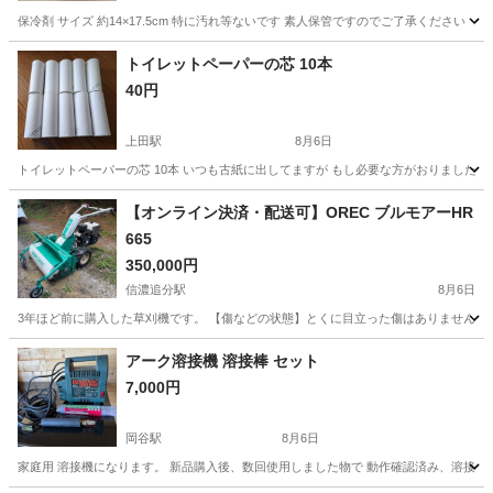
保冷剤 サイズ 約14×17.5cm 特に汚れ等ないです 素人保管ですのでご了承ください
長野
上田市
上田駅
その他
保冷剤
トイレットペーパーの芯 10本
40円
上田駅
8月6日
トイレットペーパーの芯 10本 いつも古紙に出してますが もし必要な方がおりましたら
長野
上田市
上田駅
その他
【オンライン決済・配送可】OREC ブルモアーHR
665
350,000円
信濃追分駅
8月6日
3年ほど前に購入した草刈機です。 【傷などの状態】とくに目立った傷はありませんが…
長野
北佐久郡
信濃追分駅
その他
アーク溶接機 溶接棒 セット
7,000円
岡谷駅
8月6日
家庭用 溶接機になります。 新品購入後、数回使用しました物で 動作確認済み、溶接棒セ