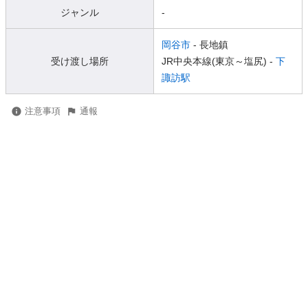
ジャンル
-
岡谷市
- 長地鎮
受け渡し場所
JR中央本線(東京～塩尻) -
下
諏訪駅
注意事項
通報