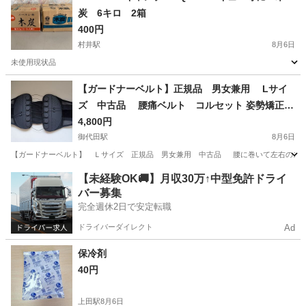
炭 6キロ 2箱
400円
村井駅
8月6日
未使用現状品
長野
松本市
村井駅
その他
木炭
【ガードナーベルト】正規品 男女兼用 Lサイ
ズ 中古品 腰痛ベルト コルセット 姿勢矯正サ
ポーター 骨盤サポーター
4,800円
御代田駅
8月6日
【ガードナーベルト】 Ｌサイズ 正規品 男女兼用 中古品 腰に巻いて左右のストラ
長野
北佐久郡
御代田駅
その他
【未経験OK🚚】月収30万↑中型免許ドライ
バー募集
完全週休2日で安定転職
ドライバーダイレクト
Ad
保冷剤
40円
上田駅
8月6日