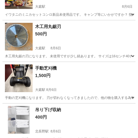
大庭駅
8月6日
イワタニのミニカセットコンロ新品未使用品です。 キャンプ等にいかがですか？ 指定
長野
松本市
大庭駅
その他
イワタニ
木工用丸鋸刃
500円
大庭駅
8月6日
木工用丸鋸の刃になります。 未使用ですが少し錆あります。 サイズは16センチ40チ
長野
松本市
大庭駅
その他
チップ
手動芝刈機
1,500円
大庭駅
8月6日
手動の芝刈機になります。 刃が切れなくなってきましたので、他の物を購入する為不用
長野
松本市
大庭駅
その他
吊り下げ収納
400円
北長野駅
8月6日