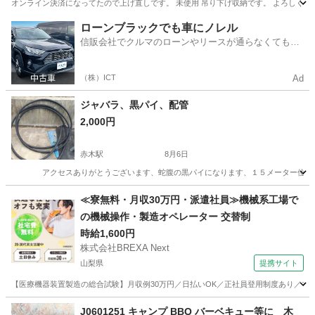
オンライン決済になってたので上げ直しです。 未使用 吊り下げ収納です。 よろしくお
長野
長野市
北長野駅
その他
ローンブラックでも車にノレル
信販会社でクルマのローンやリースが通らなくてもク
ルマをご利用いただけるサービスがあります！
（株）ICT
Ad
ジャバラ、黒パイ、配管
2,000円
赤木駅
8月6日
アクセスありがとうございます、蛇腹の黒パイになります、１５メーター位はあ
長野
上伊那郡
赤木駅
その他
ジャバラ
≪寮無料・月収30万円・派遣社員≫機械系工場で
の機械操作・製造オペレーター 交替制
時給1,600円
株式会社BREXA Next
山梨県
提携サイト
【医療機器装置製造の総合試験】月収例30万円／日払いOK／正社員登用制度あり／マイカ
山梨
その他
J0601251 キャンプ BBQ バーベキュー等に 木