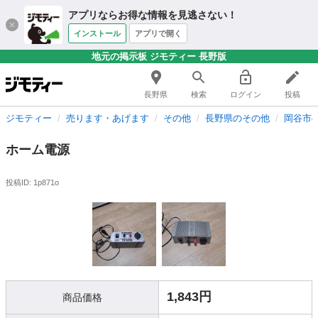
アプリならお得な情報を見逃さない！
インストール
アプリで開く
地元の掲示板 ジモティー 長野版
長野県
検索
ログイン
投稿
ジモティー
売ります・あげます
その他
長野県のその他
岡谷市
ホーム電源
投稿ID: 1p871o
1,843円
商品価格