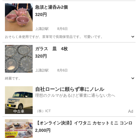
急須と湯呑み2個
320円
上諏訪駅
8月6日
おそらく未使用ですが、茶箪笥で長期保管品です。 可愛いです。
長野
諏訪市
上諏訪駅
その他
湯呑み
ガラス 皿 4枚
320円
上諏訪駅
8月6日
綺麗です。
長野
諏訪市
上諏訪駅
その他
ガラス
自社ローンに頼らず車にノレル
理想のクルマがあるけど審査に通らない方へ
（株）ICT
Ad
【オンライン決済】イワタニ カセットミニ コンロ
2,000円