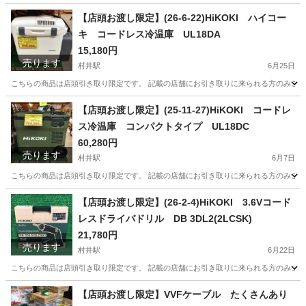
長野
松本市
村井駅
その他
店頭
【店頭お渡し限定】(26-6-22)HiKOKI ハイコー
キ コードレス冷温庫 UL18DA
15,180円
売ります
村井駅
6月25日
こちらの商品は店頭引き取り限定です。 記載の店舗にお引き取りに来られる方のみご連絡を
長野
松本市
村井駅
その他
店頭
【店頭お渡し限定】(25-11-27)HiKOKI コードレ
ス冷温庫 コンパクトタイプ UL18DC
60,280円
売ります
村井駅
6月7日
こちらの商品は店頭引き取り限定です。 記載の店舗にお引き取りに来られる方のみご連絡を
長野
松本市
村井駅
その他
店頭
【店頭お渡し限定】(26-2-4)HiKOKI 3.6Vコード
レスドライバドリル DB 3DL2(2LCSK)
21,780円
売ります
村井駅
6月22日
こちらの商品は店頭引き取り限定です。 記載の店舗にお引き取りに来られる方のみご連絡を
長野
松本市
村井駅
その他
コードレスドライバドリル
【店頭お渡し限定】VVFケーブル たくさんあり