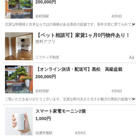
200,000円
岩村田駅
8月6日
立派な幹模様と古木ならではの風格がある黒松の盆栽です。長年大切に育てられてきた一
長野
佐久市
岩村田駅
その他
【ペット相談可】家賃1ヶ月0円物件あり！
無料アプリ
ニフティ不動産
Ad
【オンライン決済・配送可】黒松 高級盆栽
200,000円
岩村田駅
8月6日
ご覧いただきありがとうございます。立派な幹の太さと古さが魅力の黒松の盆栽です。長
長野
佐久市
岩村田駅
その他
古木
スマート家電モーニン2個
1,000円
信濃常盤駅
8月6日