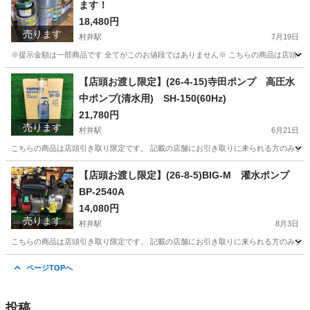
ます！
18,480円
売ります
村井駅
7月19日
※提示金額は一部商品です 全てがこのお値段ではありません※ こちらの商品は店頭引き
長野
松本市
村井駅
その他
店頭
【店頭お渡し限定】(26-4-15)寺田ポンプ 高圧水
中ポンプ(清水用) SH-150(60Hz)
21,780円
売ります
村井駅
6月21日
こちらの商品は店頭引き取り限定です。 記載の店舗にお引き取りに来られる方のみご連絡を
長野
松本市
村井駅
その他
水中ポンプ
【店頭お渡し限定】(26-8-5)BIG-M 灌水ポンプ
BP-2540A
14,080円
売ります
村井駅
8月3日
こちらの商品は店頭引き取り限定です。 記載の店舗にお引き取りに来られる方のみご連絡を
長野
松本市
村井駅
その他
灌水
ページTOPへ
投稿