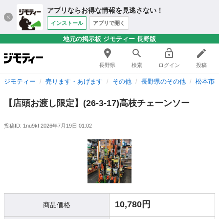
アプリならお得な情報を見逃さない！
インストール
アプリで開く
地元の掲示板 ジモティー 長野版
長野県
検索
ログイン
投稿
ジモティー
売ります・あげます
その他
長野県のその他
松本市
【店頭お渡し限定】(26-3-17)高枝チェーンソー
投稿ID: 1nu9kf
2026年7月19日 01:02
10,780円
商品価格