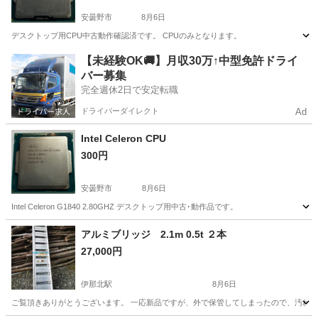
安曇野市
8月6日
デスクトップ用CPU中古動作確認済です。 CPUのみとなります。
長野
安曇野市
その他
CPU
【未経験OK🚚】月収30万↑中型免許ドライ
バー募集
完全週休2日で安定転職
ドライバーダイレクト
Ad
Intel Celeron CPU
300円
安曇野市
8月6日
Intel Celeron G1840 2.80GHZ デスクトップ用中古･動作品です。
長野
安曇野市
その他
CPU
アルミブリッジ 2.1m 0.5t ２本
27,000円
伊那北駅
8月6日
ご覧頂きありがとうございます。 一応新品ですが、外で保管してしまったので、汚れ