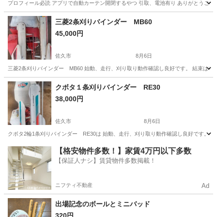
プロフィール必読 アプリで自動カーテン開閉するやつ 引取、電池有り ありがとうござ
長野
大町市
信濃常盤駅
その他
スマート家電
三菱2条刈りバインダー MB60
45,000円
佐久市
8月6日
三菱2条刈りバインダー MB60 始動、走行、刈り取り動作確認し良好です。 結束は
長野
佐久市
その他
バインダー
クボタ１条刈りバインダー RE30
38,000円
佐久市
8月6日
クボタ2輪1条刈りバインダー RE30は 始動、走行、刈り取り動作確認し良好です。 
長野
佐久市
その他
クボタ
【格安物件多数！】家賃4万円以下多数
【保証人ナシ】賃貸物件多数掲載！
ニフティ不動産
Ad
出場記念のボールとミニバッド
320円