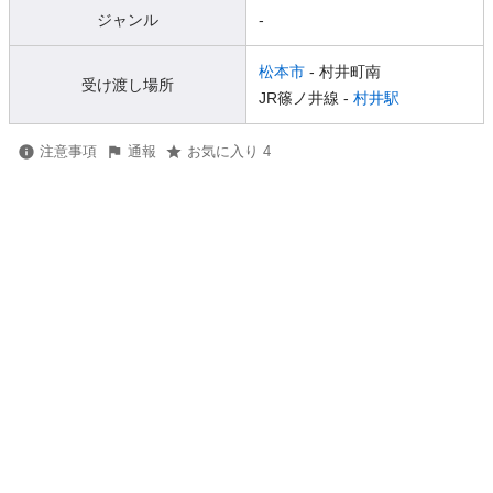
ジャンル
-
松本市
- 村井町南
受け渡し場所
JR篠ノ井線 -
村井駅
注意事項
通報
お気に入り 4