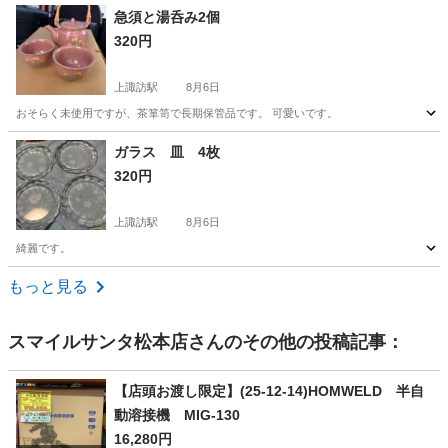
長野
伊那市
伊那北駅
その他
急須と湯呑み2個
320円
上諏訪駅
8月6日
おそらく未使用ですが、茶箪笥で長期保管品です。 可愛いです。
長野
諏訪市
上諏訪駅
その他
湯呑み
ガラス 皿 4枚
320円
上諏訪駅
8月6日
綺麗です。
長野
諏訪市
上諏訪駅
その他
ガラス
もっと見る
スマイルサンタ松本店
さんのその他の投稿記事：
【店頭お渡し限定】(25-12-14)HOMWELD 半自
動溶接機 MIG-130
16,280円