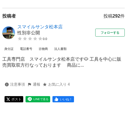
投稿者
投稿
292
件
スマイルサンタ松本店
性別非公開
フォローする
0.0
身分証
電話番号
古物商
法人書類
工具専門店 スマイルサンタ松本店です🐶 工具を中心に販
売買取双方行なっております 商品に...
注意事項
通報
お気に入り 4
ポスト
いいね！
LINEで送る