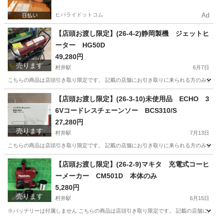
ヒバライドットコム
Ad
【店頭お渡し限定】(26-4-2)静岡製機 ジェットヒ
ーター HG50D
49,280円
売ります
村井駅
6月7日
こちらの商品は店頭引き取り限定です。 記載の店舗にお引き取りに来られる方のみご連絡を
長野
松本市
村井駅
その他
店頭
【店頭お渡し限定】(26-3-10)未使用品 ECHO 3
6Vコードレスチェーンソー BCS310/S
27,280円
売ります
村井駅
7月13日
こちらの商品は店頭引き取り限定です。 記載の店舗にお引き取りに来られる方のみご連絡を
長野
松本市
村井駅
その他
店頭
【店頭お渡し限定】(26-2-9)マキタ 充電式コーヒ
ーメーカー CM501D 本体のみ
5,280円
売ります
村井駅
6月15日
※バッテリーは付属しません こちらの商品は店頭引き取り限定です。 記載の店舗にお引き