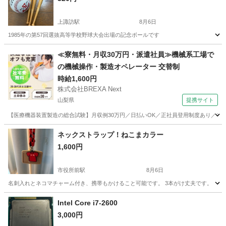
上諏訪駅
8月6日
1985年の第57回選抜高等学校野球大会出場の記念ボールです
長野
諏訪市
上諏訪駅
その他
ボール
≪寮無料・月収30万円・派遣社員≫機械系工場で
の機械操作・製造オペレーター 交替制
時給1,600円
株式会社BREXA Next
山梨県
提携サイト
【医療機器装置製造の総合試験】月収例30万円／日払いOK／正社員登用制度あり／マイカ
山梨
その他
ネックストラップ！ねこまカラー
1,600円
市役所前駅
8月6日
名刺入れとネコマチャーム付き、携帯もかけること可能です。 3本がけ丈夫です。
長野
長野市
市役所前駅
その他
Intel Core i7-2600
3,000円