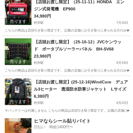
【店頭お渡し限定】（25-11-11）HONDA エン
ジン式発電機 EP900
34,980円
売ります
村井駅
7月16日
こちらの商品は店頭引き取り限定です。 記載の店舗にお引き取りに来られる方のみご連絡を
長野
松本市
村井駅
その他
店頭
【店頭お渡し限定】（25-10-12）JVCケンウッ
ド ポータブルソーラーパネル BH-SV68
23,980円
売ります
村井駅
6月19日
こちらの商品は店頭引き取り限定です。 記載の店舗にお引き取りに来られる方のみご連絡を
長野
松本市
村井駅
その他
ソーラーパネル
【店頭お渡し限定】(25-12-16)WindCore デュア
ル3ヒーター 透湿防水防寒ジャケット Lサイズ
6,380円
売ります
村井駅
6月22日
※バッテリーは付属しません こちらの商品は店頭引き取り限定です。 記載の店舗にお引き
長野
松本市
村井駅
その他
WindCore
ヒマならシール貼りバイト
日払い 時給1400円〜