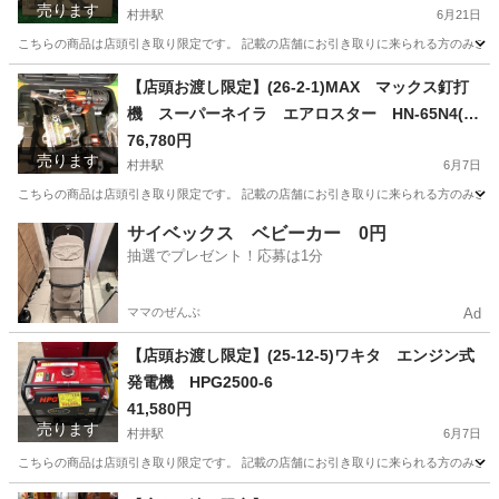
売ります
村井駅
6月21日
こちらの商品は店頭引き取り限定です。 記載の店舗にお引き取りに来られる方のみご連絡を
長野
松本市
村井駅
その他
店頭
【店頭お渡し限定】(26-2-1)MAX マックス釘打
機 スーパーネイラ エアロスター HN-65N4(D)
-R
76,780円
売ります
村井駅
6月7日
こちらの商品は店頭引き取り限定です。 記載の店舗にお引き取りに来られる方のみご連絡を
長野
松本市
村井駅
その他
店頭
サイベックス ベビーカー 0円
抽選でプレゼント！応募は1分
ママのぜんぶ
Ad
【店頭お渡し限定】(25-12-5)ワキタ エンジン式
発電機 HPG2500-6
41,580円
売ります
村井駅
6月7日
こちらの商品は店頭引き取り限定です。 記載の店舗にお引き取りに来られる方のみご連絡を
長野
松本市
村井駅
その他
ワキタ