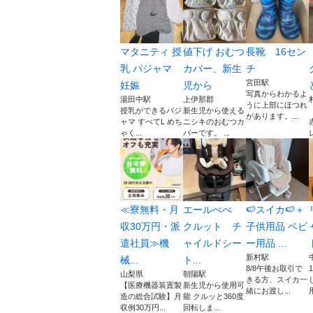
マタニティ 授
値下げ おむつ
長靴 16セン
乳 パジャマ
カバー、新生
チ
宮田駅
妊娠
児から
写真からわかるよ
湯田中駅
上伊那郡
うに上部にほつれ
授乳ができるパジ
新生児から使える
があります。...
ャマ すべてL めち
ニシキのおむつカ
ゃく...
バーです。 ...
≪寮無料・月
エールべべ
🍉スイカ🍉＋
収30万円・派
クルット チ
子供用品 ベビ
遣社員≫機
ャイルドシー
ー用品 ...
新村駅
械...
ト...
8/8午後お取引で
山梨県
朝陽駅
きる方、スイカ一
【医療機器装置製
新生児から使用可
緒にお渡し...
造の総合試験】月
能 クルッと360度
収例30万円...
回転しま...