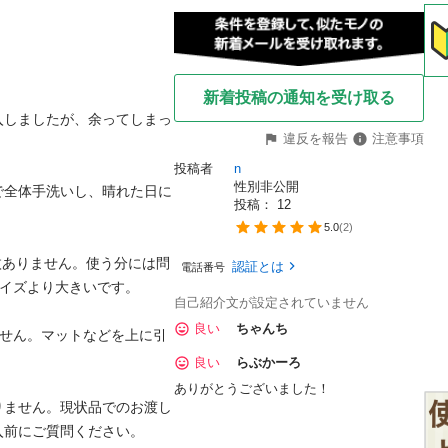
新着投稿の通知を受け取る
入しましたが、余ってしまっ
違反を報告
注意事項


投稿者
n
性別非公開
で全体手洗いし、晴れた日に
投稿： 
12
5.0
(
2
)
枚ありません。使う分には問
認証とは
電話番号
イズより大きいです。

自己紹介文が設定されていません
良い
ちゃんち
ません。マットなどを上に引
良い
らぶかーろ
ありがとうございました！
りません。現状品でのお渡し
入前にご質問ください。