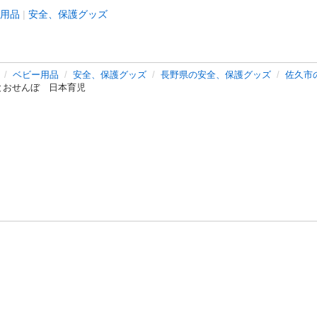
用品
安全、保護グッズ
ベビー用品
安全、保護グッズ
長野県の安全、保護グッズ
佐久市
とおせんぼ 日本育児
バシーポリシー
プライバシー・ステートメント
健全化に資する運用
プ
ご利用ガイド
フリーワードで探す
特定商取引法の表示
利用