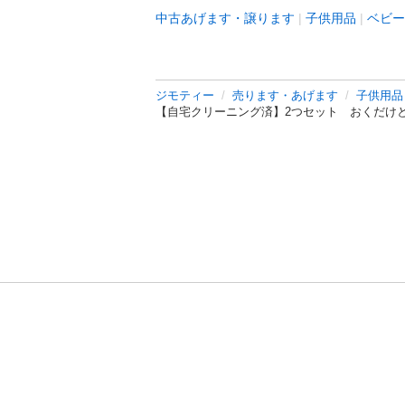
中古あげます・譲ります
子供用品
ベビー
ジモティー
売ります・あげます
子供用品
【自宅クリーニング済】2つセット おくだけ
利用規約
プライ
運営会社
サイトマッ
© 2011-
2026
Jmty, Inc.