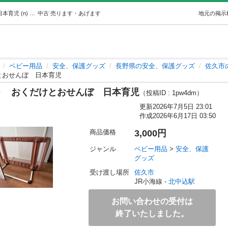
【自宅クリーニング済】2つセットおくだけとおせんぼ日本育児 (n) 北中込のベビー用品《安全、保護グッズ》の中古あげます・譲ります｜ジモティーで不用品の処分
中古
売ります・あげます
地元の掲示
ベビー用品
安全、保護グッズ
長野県の安全、保護グッズ
佐久市
とおせんぼ 日本育児
ト おくだけとおせんぼ 日本育児
（投稿ID : 1pw4dm）
更新
2026年7月5日 23:01
作成
2026年6月17日 03:50
商品価格
3,000円
ジャンル
ベビー用品
 > 
安全、保護
グッズ
受け渡し場所
佐久市
JR小海線 - 
北中込駅
お問い合わせの受付は
終了いたしました。