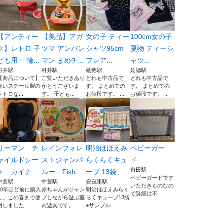
【アンティー
【美品】アガ
女の子 ティー
100cm女の子
ク】レトロ 子
ツマ アンパン
シャツ95cm
夏物 ティーシ
ども用 一輪...
マン まめチ...
フレア...
ャツ...
村井駅
村井駅
延徳駅
延徳駅
【商品について】
ご覧いただきあり
どれも中古品で
どれも中古品で
赤いスチール製の
がとうございま
す。 まとめての
す。 まとめての
レトロな...
す。 子ども...
お値段です。 ...
お値段です。 ...
リーマン チ
レインフォレ
明治ほほえみ
ベビーガー
ャイルドシー
ストジャンパ
らくらくキュ
ド
市田駅
ト カイナ
ルー Fish...
ーブ.13袋、...
ベビーガードです
中萱駅
中萱駅
安茂里駅
いただきものなの
10年ほど前に購入
赤ちゃんがジャン
明治ほほえみらく
で詳細は不...
し、この春まで使
プしながら遊ぶ室
らくキューブ13袋
用しました...
内遊具です。...
+サンプル...