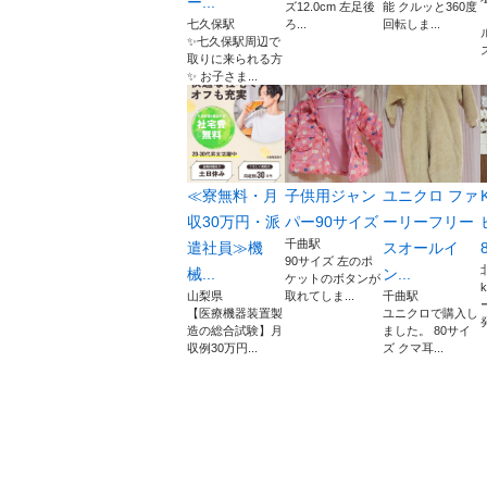
ー...
ズ12.0cm 左足後
能 クルッと360度
七久保駅
ろ...
回転しま...
✨七久保駅周辺で
取りに来られる方
✨ お子さま...
≪寮無料・月
子供用ジャン
ユニクロ ファ
収30万円・派
パー90サイズ
ーリーフリー
千曲駅
遣社員≫機
スオールイ
90サイズ 左のポ
械...
ン...
ケットのボタンが
山梨県
取れてしま...
千曲駅
【医療機器装置製
ユニクロで購入し
造の総合試験】月
ました。 80サイ
収例30万円...
ズ クマ耳...