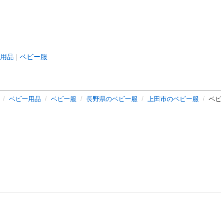
用品
ベビー服
ベビー用品
ベビー服
長野県のベビー服
上田市のベビー服
ベ
バシーポリシー
プライバシー・ステートメント
健全化に資する運用