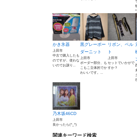
^
かき氷器
黒グレーボー
リボン、ベル
上田市
ダーニット
ト
中古で購入したも
上田市
上田市
のですが、使わな
ボーダー部分、も
セットでいかがで
いのでお譲り...
こもこ立体的でか
すか？
わいいです。...
乃木坂46CD
上田市
良かったら(^_^)
関連キーワード検索