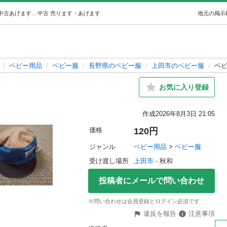
ベビー服セット (y.y.) 上田のベビー用品《ベビー服》の中古あげます・譲ります｜ジモティーで不用品の処分
中古
売ります・あげます
地元の掲示
ベビー用品
ベビー服
長野県のベビー服
上田市のベビー服
ベ
お気に入り登録
作成
2026年8月3日 21:05
価格
120円
ジャンル
ベビー用品
 > 
ベビー服
受け渡し場所
上田市
 - 秋和
投稿者にメールで問い合わせ
※問い合わせは会員登録とログイン必須です
違反を報告
注意事項