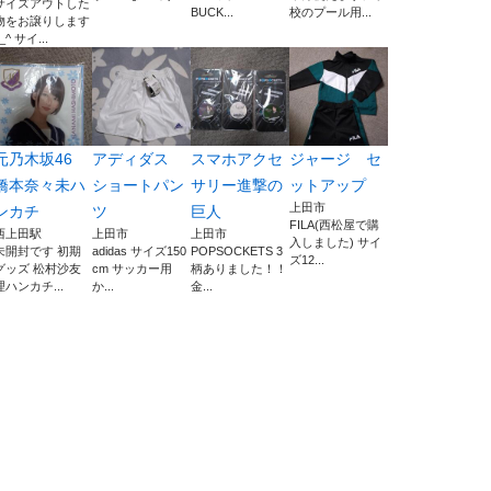
サイズアウトした
BUCK...
校のプール用...
物をお譲りします
_^ サイ...
元乃木坂46
アディダス
スマホアクセ
ジャージ セ
橋本奈々未ハ
ショートパン
サリー進撃の
ットアップ
上田市
ンカチ
ツ
巨人
FILA(西松屋で購
西上田駅
上田市
上田市
入しました) サイ
未開封です 初期
adidas サイズ150
POPSOCKETS 3
ズ12...
グッズ 松村沙友
cm サッカー用
柄ありました！！
理ハンカチ...
か...
金...