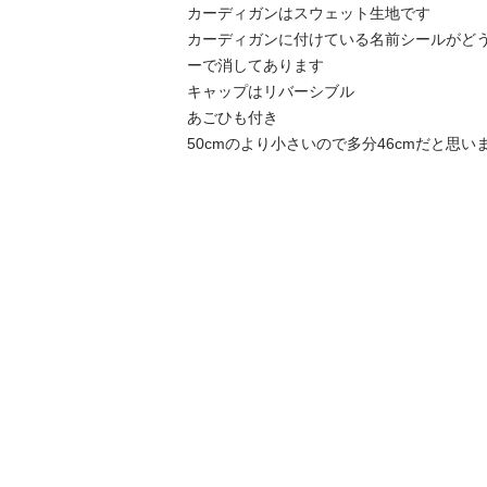
カーディガンはスウェット生地です

カーディガンに付けている名前シールがど
ーで消してあります

キャップはリバーシブル

あごひも付き

50cmのより小さいので多分46cmだと思い