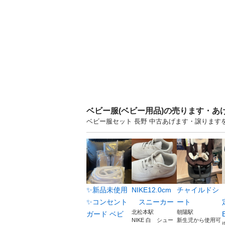
ベビー服(ベビー用品)の売ります・あ
ベビー服セット 長野 中古あげます・譲りま
✨新品未使用
NIKE12.0cm
チャイルドシ
✨コンセント
スニーカー
ート
北松本駅
朝陽駅
ガード ベビ
NIKE 白 シュー
新生児から使用可