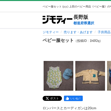
長野
版
都道府県選択
ジモティー
売ります・あげます
子供用品
ベビー服セット
（投稿ID : 1h0f2q）
ポスト
いいね！
ロンパースとカーディガンは20cm
