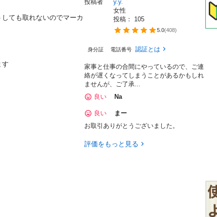
投稿者
y.y.
女性
うしても取れないのでマーカ
投稿： 
105
5.0
(
408
)
認証とは
身分証
電話番号
ます
家事と仕事の合間にやっているので、ご連
絡が遅くなってしまうことがあるかもしれ
ませんが、ご了承...
良い
Na
良い
まー
お取引ありがとうございました。
評価をもっと見る