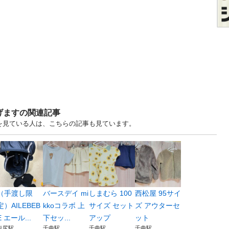
げますの関連記事
すを見ている人は、こちらの記事も見ています。
（手渡し限
バースデイ mi
しまむら 100
西松屋 95サイ
定）AILEBEB
kkoコラボ 上
サイズ セット
ズ アウターセ
E エール...
下セッ...
アップ
ット
塩尻駅
千曲駅
千曲駅
千曲駅