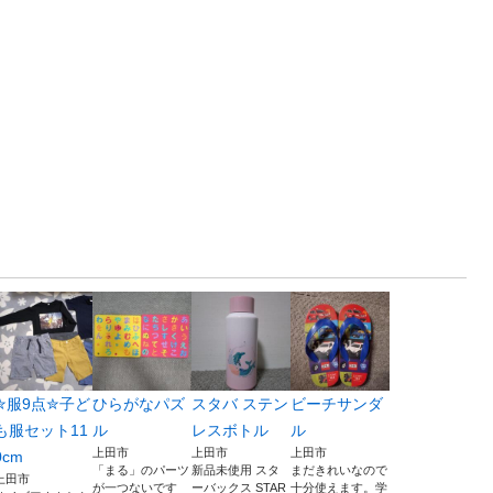
✮服9点✮子ど
ひらがなパズ
スタバ ステン
ビーチサンダ
も服セット11
ル
レスボトル
ル
上田市
上田市
上田市
0cm
「まる」のパーツ
新品未使用 スタ
まだきれいなので
上田市
が一つないです
ーバックス STAR
十分使えます。学