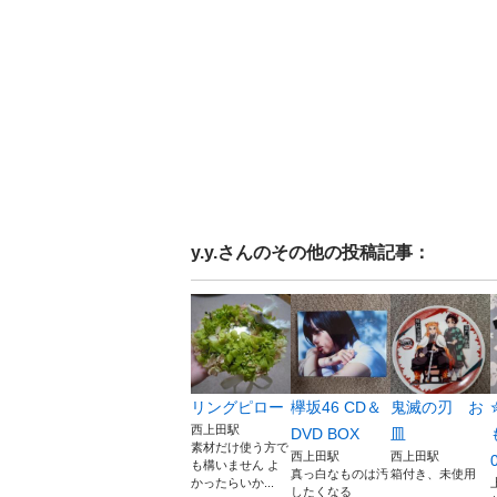
y.y.
さんのその他の投稿記事：
リングピロー
欅坂46 CD＆
鬼滅の刃 お
西上田駅
DVD BOX
皿
素材だけ使う方で
西上田駅
西上田駅
も構いません よ
真っ白なものは汚
箱付き、未使用
かったらいか...
したくなる