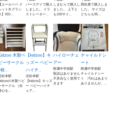
【エールベベ ク
バースデイで購入
しまむらで購入し
西松屋で購入しま
ルット3i グラン
しました。 イラ
ました。 上下と
した。 サイズは
ス】ISO...
ストレーター...
も100サイ...
どちらも95...
Kidzoo 木製ベ
【kidzoo】キ
ハイローチェ
チャイルドシ
ビーサークル
ッズー ベビー
アー
ート
附属中学前駅
附属中学前駅
8枚...
ハイチ...
取説はありません
チャイルドシー
北松本駅
北松本駅
不具合なく使用で
ト 汚れはあまり
kidzooの木製ベビ
【kidzoo】キッズ
きます
ありませんが、...
ーサークル （自
ー ベビーハイチ
発心を...
ェア...