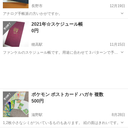
長野市
12月19日
アナログ手帳派の方いかがですか。
長野
長野市
手帳
2021年☆スケジュール帳
0円
穂高駅
11月15日
ファンケルのスケジュール帳です。用途に合わせて３パターンで予定
等が書き込めます。他に年齢早見表、冠婚葬祭のマナー等役に立つ情
長野
安曇野市
穂高駅
手帳
ファンケル
報が載ってます。 結構使い勝手がいいです。 大きさは手のひらサイズ
です。 使わないので、どなたかい...
ポケモン ポストカード ハガキ 複数
500円
滋野駅
8月28日
1,2枚小さなシミがついているものもあります。 絵の面はきれいです。