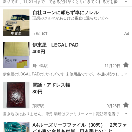
新品です 、1月31日まで、できるだけ早くとりにきてくれる方を優先
させていただきます。 よろしくおねがいします。
長野
飯田市
元善光寺駅
手帳
新品
自社ローンに頼らず車にノレル
理想のクルマがあるけど審査に通らない方へ
Ad
（株）ICT
伊東屋 LEGAL PAD
400円
川中島駅
11月29日
伊東屋のLDGAL PADのLサイズです 未使用品ですが、本棚の肥やしに
なっていたので 多少の日焼けがあります。 直接お取引のできる方でお
長野
長野市
川中島駅
手帳
電話・アドレス帳
願いします 値下げ交渉受け付けません 定価は1300円です。
80円
茅野駅
9月28日
書き込みはありません。 取引場所はファミリーマート諏訪湖南店で
す。
長野
諏訪市
茅野駅
手帳
ファミリーマート
A4ルーズリーフファイル（30穴） 2穴ファ
イル用の金具も付属、日本製とのこと