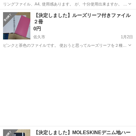
リングファイル、A4, 使用感あります。 が、十分使用出来ますか。 須
坂市臥竜まで取りに来てくださる方でお願いいたします。 神経質な方
長野
須坂市
須坂駅
手帳
ニンテンドーDS
【決定しました】ルーズリーフ付きファイル
はご遠慮下さい。
２冊
0円
佐久市
1月2日
ピンクと茶色のファイルです。 使おうと思ってルーズリーフを２種類
入れてあります。
長野
佐久市
手帳
ルーズリーフ
【決定しました】MOLESKINEデニム地ハー