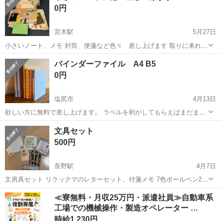
0円
宮木駅
5月27日
小さいノート、メモ 封筒、便箋など色々 差し上げます 取りに来れる
方
長野
上伊那郡
宮木駅
手帳
便箋
バインダーファイル A4 B5
0円
塩尻市
4月13日
欲しい方に無料で差し上げます。 ラベルを剥がしてもらえばまだまだ
使える状態です。 メッセージにて取りに来れる日時をお知らせ下さ
長野
塩尻市
手帳
バインダー
文具セット
い。 引き取り場所:スギ薬局
500円
長野駅
4月7日
文房具セット リラックマのレターセット、付箋メモ 7色ボールペン2
本、SPY×FAMILYの10色ボールペン、和紙ノート
長野
長野市
長野駅
手帳
文具
≪寮無料・月収25万円・派遣社員≫自動車系
工場での機械操作・製造オペレーター …
時給1,230円