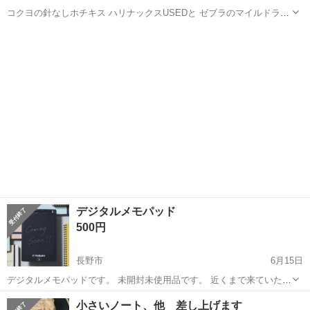
コクヨの針なしホチキス ハリナックスUSEDと ゼブラのマイルドライ
ナーブラッシュの渋マイルド色5本組 ほぼほぼ未使用をセットで ゼブ
長野
岡谷市
岡谷駅
手帳
コクヨ
ラのマイルドライナーブラッシュ は筆タイプと細タイプの2種類のペ
ン先でくすみカラーがとて...
デジタルメモパッド
500円
長野市
6月15日
デジタルメモパッドです。 未開封未使用品です。 近くまで来ていただ
ける方でお願いします。
長野
長野市
手帳
小さいノート、他 差し上げます