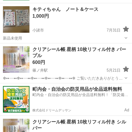
キティちゃん ノート＆ケース
1,000円
小諸市
7月31日
新品未使用
長野
小諸市
手帳
クリアシール帳 星柄 10枚リフィル付き パー
プル
600円
篠ノ井駅
5月21日
✼••┈┈••✼••┈┈••✼••┈┈••✼••┈┈••✼••┈┈••✼ ご覧いただきありがとうご
ざいます- ̗̀ ☺︎ ̖́- A6スター柄透明バインダー 留め具 パープル 約
長野
長野市
篠ノ井駅
手帳
リフィル
町内会・自治会の防災用品が全品送料無料
19.5×13.6×2.5 重量約172g...
町内会・自治会の防災用品が全品送料無料！「防災備蓄
用品ドットコム」
Ad
株式会社ドリームデッサン
クリアシール帳 星柄 10枚リフィル付き シル
バー