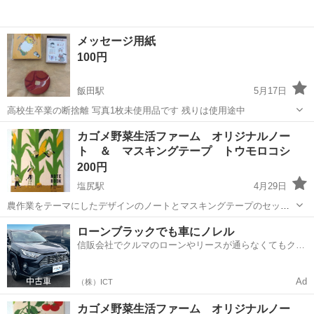
メッセージ用紙
100円
飯田駅
5月17日
高校生卒業の断捨離 写真1枚未使用品です 残りは使用途中
長野
飯田市
飯田駅
手帳
用紙
カゴメ野菜生活ファーム オリジナルノー
ト ＆ マスキングテープ トウモロコシ
200円
塩尻駅
4月29日
農作業をテーマにしたデザインのノートとマスキングテープのセッ
ト。 - ブランド:カゴメ - 商品名: ノート B5 - 商品名: マスキングテー
長野
塩尻市
塩尻駅
手帳
マスキングテープ
ローンブラックでも車にノレル
プ 幅18ｍｍ 長さ5ｍ
信販会社でクルマのローンやリースが通らなくてもクル
マをご利用いただけるサービスがあります！
Ad
（株）ICT
カゴメ野菜生活ファーム オリジナルノー