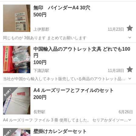
ので、ご理解いただける方にお願いします ノークレーム、ノーリター
長野
上田市
上田駅
手帳
リフィル
無印 バインダーA4 30穴
ンでお願いします
500円
上伊那郡
11月23日
同じものが 3個あります まとめてお願いします
長野
上伊那郡
手帳
バインダー
中国輸入品のアウトレット文具 どれでも100
円
100円
下諏訪駅
11月18日
当社が中国から輸入してネット販売している商品のアウトレット品を
どれでも1個100円で販売します。 通常1000~3980円で販売している商
長野
諏訪郡
下諏訪駅
手帳
アウトレット
A4 ルーズリーフとファイルのセット
品ですので、掘り出し物もあるかも？ （写真以外の商品もあります）
200円
※キズ・汚れ等があ...
長野駅
6月26日
A4 ルーズリーフ ファイル 3 冊 使用してました。 セリアかダイソーで
購入 ルーズリーフ セリア で購入 A4 ルーズリーフ A幅 50枚セット 4
長野
長野市
長野駅
手帳
ルーズリーフ
壁掛けカレンダーセット
袋 ダイソー で購入 A4 ...