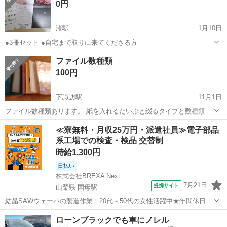
0円
渚駅
1月10日
●3冊セット ●自宅まで取りに来てくださる方
長野
松本市
渚駅
手帳
カレンダー
ファイル数種類
100円
下諏訪駅
11月1日
ファイル数種類あります。 紙を入れるたいぷと綴るタイプと数種類あ
ります。 新品のものが入ってます。 どなたか使って下さい
長野
岡谷市
下諏訪駅
手帳
新品
≪寮無料・月収25万円・派遣社員≫電子部品
系工場での検査・検品 交替制
時給1,300円
日払い
株式会社BREXA Next
7月21日
提携サイト
山梨県 国母駅
結晶SAWウェーハの製造作業！20代～50代の女性活躍中★年間休日
120日＆土日祝休み！クリーンルーム内でのお仕事！日払い制度利用可
山梨
国母駅
その他
ローンブラックでも車にノレル
◎正社員登用制度あり！マイカー通勤可！《山梨県中巨摩郡昭和町》