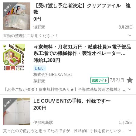
長野
東御市
滋野駅
手帳
ポケモン
【受け渡し予定者決定】クリアファイル 複
数
0円
滋野駅
8月28日
書類の整理にご活用ください！
長野
東御市
滋野駅
手帳
クリアファイル
≪寮無料・月収31万円・派遣社員≫電子部品
系工場での機械操作・製造オペレーター…
時給1,300円
日払い
株式会社BREXA Next
7月21日
提携サイト
茅野駅
【お昼ご飯がタダ！食事無料提供あり★】半導体基板製造の機械オペ
レーターや検査作業！未経験活躍中★カップル＆友達同士の応募OK！
長野
茅野市
茅野駅
その他
LE COUVＥNTの手帳、付録です〜
赴任旅費会社負担★嬉しい無料送迎◎正社員登用制度あり！マイカー
200円
通勤OK！無料駐車場完備！《長野県茅...
伊那松島駅
1月25日
貰ったので使おうと思ってたのですが、性格的に手帳を使わないタイ