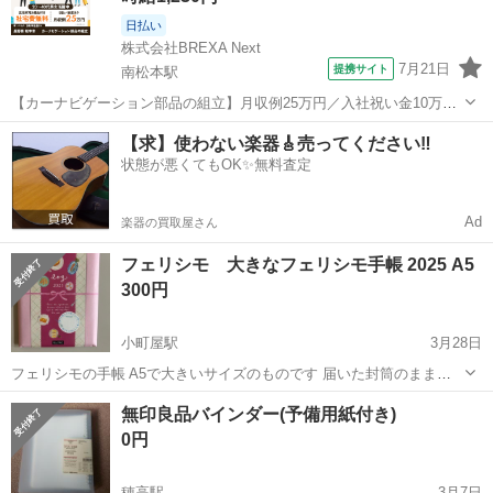
日払い
株式会社BREXA Next
7月21日
提携サイト
南松本駅
【カーナビゲーション部品の組立】月収例25万円／入社祝い金10万
円！／うれしい土日祝休み★年間休日125日／稼げる夜勤専属！日払い
長野
松本市
南松本駅
その他
【求】使わない楽器🎸売ってください‼️
OK！ 人気の工場のお仕事 ◇カーナビゲーション部品の組立◇ ■ 業務
状態が悪くてもOK✨無料査定
内容 車載用カーナビゲ...
Ad
楽器の買取屋さん
フェリシモ 大きなフェリシモ手帳 2025 A5
300円
小町屋駅
3月28日
フェリシモの手帳 A5で大きいサイズのものです 届いた封筒のままの
未開封品です
長野
駒ヶ根市
小町屋駅
手帳
封筒
無印良品バインダー(予備用紙付き)
0円
穂高駅
3月7日