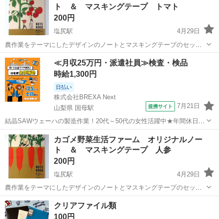
ト ＆ マスキングテープ トマト
200円
塩尻駅
4月29日
農作業をテーマにしたデザインのノートとマスキングテープのセッ
ト。 - ブランド:カゴメ - 商品名: ノート B5 - 商品名: マスキングテー
長野
塩尻市
塩尻駅
手帳
マスキングテープ
≪月収25万円・派遣社員≫検査・検品
プ 幅18ｍｍ 長さ5ｍ
時給1,300円
日払い
株式会社BREXA Next
7月21日
提携サイト
山梨県 国母駅
結晶SAWウェーハの製造作業！20代～50代の女性活躍中★年間休日
120日＆土日祝休み！クリーンルーム内でのお仕事！日払い制度利用可
山梨
国母駅
その他
カゴメ野菜生活ファーム オリジナルノー
◎正社員登用制度あり！マイカー通勤可！《山梨県中巨摩郡昭和町》
ト ＆ マスキングテープ 人参
人気の工場のお仕事 ◇結晶...
200円
塩尻駅
4月29日
農作業をテーマにしたデザインのノートとマスキングテープのセッ
ト。 - ブランド:カゴメ - 商品名: ノート B5 - 商品名: マスキングテー
長野
塩尻市
塩尻駅
手帳
マスキングテープ
クリアファイル類
プ 幅18ｍｍ 長さ5ｍ
100円