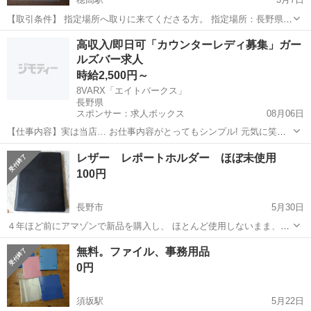
【取引条件】 指定場所へ取りに来てくださる方。 指定場所：長野県安
曇野市穂高4845-6ファミーユ伊藤(アパート)付近 【備考】 追加で買っ
長野
安曇野市
穂高駅
手帳
用紙
高収入/即日可「カウンターレディ募集」ガー
た用紙(余り)付きです。
ルズバー求人
時給2,500円～
8VARX「エイトバークス」
長野県
スポンサー：求人ボックス
08月06日
【仕事内容】実は当店… お仕事内容がとってもシンプル! 元気に笑顔
でご挨拶 ドリンクを作ってご提供 みんなでワイワイおしゃべり たま
アルバイト・パート
レザー レポートホルダー ほぼ未使用
～におねだりしてみたり? たとえナイトワーク経験ゼロでもご安心く
100円
ださい スタッフがイチからレクチャ...
長野市
5月30日
４年ほど前にアマゾンで新品を購入し、 ほとんど使用しないまま、本
棚の奥にしまったままでした。 若干の何かの跡が付いていますが、使
長野
長野市
手帳
レザー
無料。ファイル、事務用品
用には問題ありません。 よろしくお願いいたします。 引き渡し場所の
0円
トラブルを避けるた...
須坂駅
5月22日