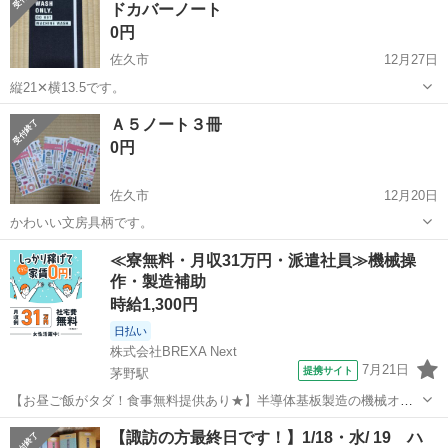
ドカバーノート
0円
佐久市
12月27日
縦21✕横13.5です。
長野
佐久市
手帳
Ａ５ノート３冊
0円
佐久市
12月20日
かわいい文房具柄です。
長野
佐久市
手帳
文房具
≪寮無料・月収31万円・派遣社員≫機械操
作・製造補助
時給1,300円
日払い
株式会社BREXA Next
7月21日
提携サイト
茅野駅
【お昼ご飯がタダ！食事無料提供あり★】半導体基板製造の機械オペ
レーターや検査作業！未経験活躍中★カップル＆友達同士の応募OK！
長野
茅野市
茅野駅
その他
【諏訪の方最終日です！】1/18・水/ 19 ハ
赴任旅費会社負担★嬉しい無料送迎◎正社員登用制度あり！マイカー