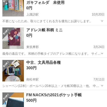
ガキフォルダ 未使用
通勤OK！無料駐車場完備！《長野県茅...
0円
上諏訪駅
10月20日
不要になったため、取りにきてくれる方を優先にお譲りします。
長野
諏訪市
上諏訪駅
手帳
譲り
アドレス帳 和柄 ミニ
0円
東筑摩郡
3月24日
義母の遺品です。 和柄の手帳タイプのアドレス帳になります。 サイズ
は縦10㌢ 横7㌢ほどのポケットサイズになります。 大事に使っていた
長野
東筑摩郡
手帳
和柄
中古、文具用品各種
だける方にお譲りします。 取引日時や場所については、プロフィール
300円
を読んでご理解の上、お願...
南松本駅
7月11日
シャーペン(12本)・ボールペン20本以上・メモ帳30冊以上・他。 中古
品ですがまだ々使えるので勿体ないと思い投稿しました。良かったら
長野
松本市
南松本駅
手帳
文具
FM NACK5の2021ポケット手帳
使ってください！ (アルコールティッシュで全て拭いて有ります)
500円