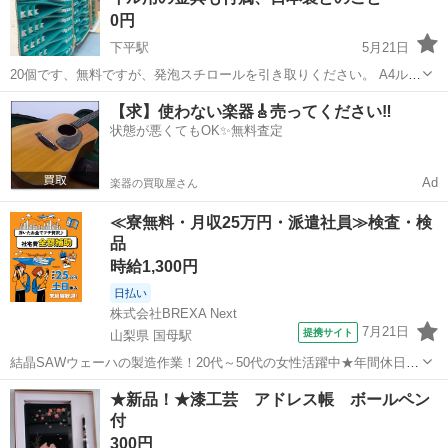
0円
下平駅
5月21日
20個です、無料ですが、発泡スチロールを引き取りください。 A4ルー
ズリーフファイル（30穴） 2穴ファイル用の金具も付属、日本製との
長野
下伊那郡
下平駅
手帳
ルーズリーフ
【求】使わない楽器🎸売ってください‼️
こと
状態が悪くてもOK✨無料査定
Ad
楽器の買取屋さん
≪寮無料・月収25万円・派遣社員≫検査・検
品
時給1,300円
日払い
株式会社BREXA Next
7月21日
提携サイト
山梨県 国母駅
結晶SAWウェーハの製造作業！20代～50代の女性活躍中★年間休日
120日＆土日祝休み！クリーンルーム内でのお仕事！日払い制度利用可
山梨
国母駅
その他
★新品！★漆工芸 アドレス帳 ボールペン
◎正社員登用制度あり！マイカー通勤可！《山梨県中巨摩郡昭和町》
付
人気の工場のお仕事 ◇結晶...
300円