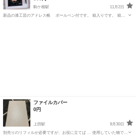
駒ケ根駅
11月2日
新品の漆工芸のアドレス帳 ボールペン付です。 箱入りです。 箱の
裏に汚れがあります。 中古品にご理解ある方、 よろしくお願いしま
長野
駒ヶ根市
駒ケ根駅
手帳
ボールペン
す。 こちら駒ヶ根まで 取りに来て頂ける方、 どうぞよろしくお願い
します。
ファイルカバー
0円
上田駅
9月30日
別売りのリフィルが必要ですが、お役に立てば … 使用していた物です