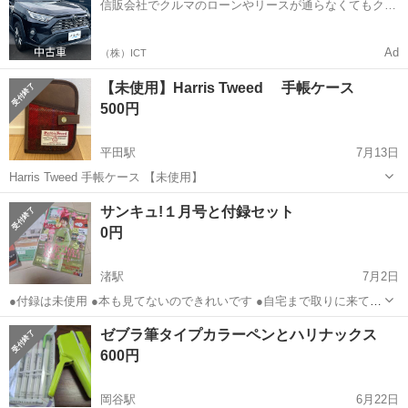
信販会社でクルマのローンやリースが通らなくてもクル
人気の工場のお仕事 ◇結晶...
マをご利用いただけるサービスがあります！
Ad
（株）ICT
【未使用】Harris Tweed 手帳ケース
500円
平田駅
7月13日
Harris Tweed 手帳ケース 【未使用】
長野
松本市
平田駅
手帳
母子手帳
サンキュ!１月号と付録セット
0円
渚駅
7月2日
●付録は未使用 ●本も見てないのできれいです ●自宅まで取りに来てく
ださる方に ●スムーズなお取引をしていただける方を優先させていた
長野
松本市
渚駅
手帳
セット
ゼブラ筆タイプカラーペンとハリナックス
だきます
600円
岡谷駅
6月22日