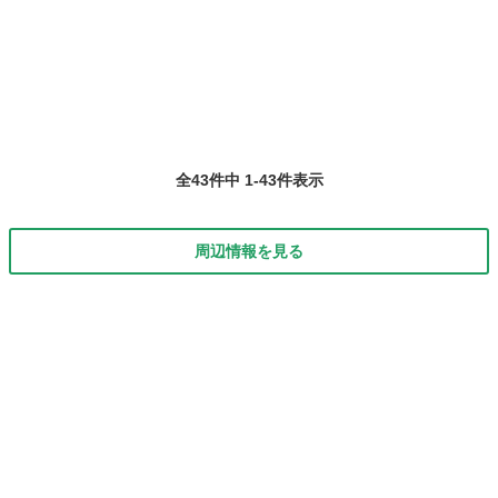
プでして。。。そのままになっていたので使ってくださる方が居たら
長野
上伊那郡
伊那松島駅
手帳
ぜひ！！ レディース仕様です デザインがオシャレです 2019.12〜
2021.1月までの手帳です...
全43件中 1-43件表示
周辺情報を見る