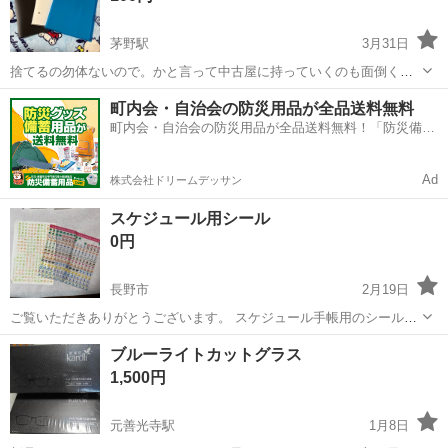
茅野駅
3月31日
捨てるの勿体ないので。かと言って中古屋に持っていくのも面倒くさ
いな〜って感じです。
長野
茅野市
茅野駅
手帳
クリアファイル
町内会・自治会の防災用品が全品送料無料
町内会・自治会の防災用品が全品送料無料！「防災備蓄
用品ドットコム」
Ad
株式会社ドリームデッサン
スケジュール用シール
0円
長野市
2月19日
ご覧いただきありがとうございます。 スケジュール手帳用のシールに
なります。 全部で3枚、うち2枚は同じ物になります。 未使用ですが、
長野
長野市
手帳
ブルーライトカットグラス
保管している間に、一部分はげてしまった部分あります。 上記ご理解
1,500円
の上、ご検討よろしくお願...
元善光寺駅
1月8日