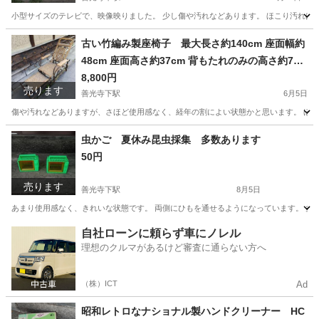
小型サイズのテレビで、映像映りました。 少し傷や汚れなどあります。 ほこり汚れは
長野
長野市
善光寺下駅
テレビ
小型
古い竹編み製座椅子 最大長さ約140cm 座面幅約
48cm 座面高さ約37cm 背もたれのみの高さ約75c
m
8,800円
売ります
善光寺下駅
6月5日
傷や汚れなどありますが、さほど使用感なく、経年の割によい状態かと思います。 ほこ
長野
長野市
善光寺下駅
椅子
背もたれ
虫かご 夏休み昆虫採集 多数あります
50円
売ります
善光寺下駅
8月5日
あまり使用感なく、きれいな状態です。 両側にひもを通せるようになっています。 多
長野
長野市
善光寺下駅
おもちゃ
虫かご
自社ローンに頼らず車にノレル
理想のクルマがあるけど審査に通らない方へ
（株）ICT
Ad
昭和レトロなナショナル製ハンドクリーナー HC