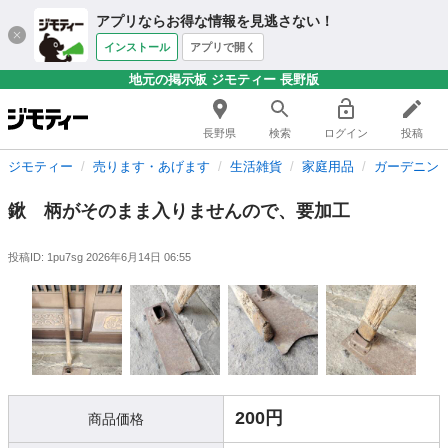
アプリならお得な情報を見逃さない！
インストール
アプリで開く
地元の掲示板 ジモティー 長野版
長野県
検索
ログイン
投稿
ジモティー
売ります・あげます
生活雑貨
家庭用品
ガーデニン
鍬 柄がそのまま入りませんので、要加工
投稿ID: 1pu7sg
2026年6月14日 06:55
200円
商品価格