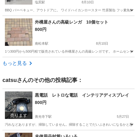
塩尻駅
8月10日
BBQ バーベキュー、アウトドアに。 ワイドハイカンロースター 竹原製缶 フッ素魚焼
長野
塩尻市
塩尻駅
調理器具
外構屋さんの高級レンガ 10個セット
800円
南松本駅
8月10日
1つ300円から500円程で販売されている外構屋さんの高級レンガです。 ホームセンタ
長野
松本市
南松本駅
家庭用品
もっと見る
catsu
さんのその他の投稿記事：
黒電話 レトロな電話 インテリアディスプレイ
800円
売ります
善光寺下駅
5月27日
汚れなどありますが、掃除していません。掃除することでだいぶきれいになるかと思い
長野
長野市
善光寺下駅
テレビゲーム
黒電話
未使用品封筒いろいろ