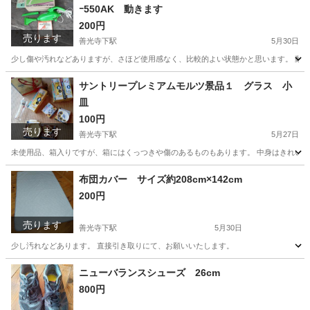
ｰ550AK 動きます
200円
売ります
善光寺下駅
5月30日
少し傷や汚れなどありますが、さほど使用感なく、比較的よい状態かと思います。 動い
長野
長野市
善光寺下駅
生活家電
ナショナル
サントリープレミアムモルツ景品１ グラス 小
皿
100円
売ります
善光寺下駅
5月27日
未使用品、箱入りですが、箱にはくっつきや傷のあるものもあります。 中身はきれいか
長野
長野市
善光寺下駅
家具
プレミアムモルツ
布団カバー サイズ約208cm×142cm
200円
売ります
善光寺下駅
5月30日
少し汚れなどあります。 直接引き取りにて、お願いいたします。
長野
長野市
善光寺下駅
家庭用品
布団カバー
ニューバランスシューズ 26cm
800円