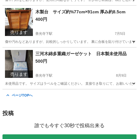
長野
長野市
善光寺下駅
収納家具
箪笥
木製台 サイズ約%77cm×91cm 厚み約8.5cm
400円
売ります
善光寺下駅
7月5日
傷や汚れなどありますが、比較的しっかりしています。 裏に合板を貼り付けていますが
長野
長野市
善光寺下駅
その他
ほぞ
三河木綿多重織ガーゼケット 日本製未使用品
500円
売ります
善光寺下駅
8月9日
未使用品です。 サイズはラベルをご確認ください。 直接引き取りにて、お願いいたし
長野
長野市
善光寺下駅
家庭用品
ページTOPへ
投稿
誰でも今すぐ30秒で投稿出来る