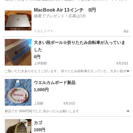
長野
松本市
松本駅
食器
レトロ
MacBook Air 13インチ 0円
抽選でプレゼント！応募は1分
くらしノート
Ad
大きい段ボール☆折りたたみ自転車が入っていま
した
0円
上伊那郡
8月10日
ご覧いただきありがとうございます。 折りたたみ自転車が入っていた、大きい段ボールです
長野
上伊那郡
その他
折りたたみ
ウエルカムボード新品
1,000円
上田駅
8月10日
新品です 3500円程でした 良かったらお願いします
長野
上田市
上田駅
その他
カゴ
100円