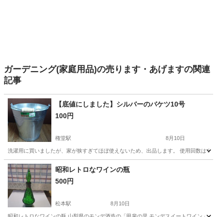
ガーデニング(家庭用品)の売ります・あげますの関連
記事
【底値にしました】シルバーのバケツ10号
100円
権堂駅
8月10日
洗濯用に買いましたが、家が狭すぎてほぼ使えないため、出品します。 使用回数は３回ほ
長野
長野市
権堂駅
家庭用品
10号
昭和レトロなワインの瓶
500円
松本駅
8月10日
昭和レトロなワインの瓶 山梨県のモンデ酒造の「甲斐の里 モンデスイートワイン」（甘