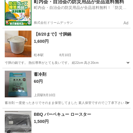
長野
長野市
今井駅
その他
町内会・自治会の防災用品が全品送料無料
町内会・自治会の防災用品が全品送料無料！「防災備
蓄用品ドットコム」
株式会社ドリームデッサン
Ad
【8/20まで】寸胴鍋
1,600円
松本駅
8月10日
寸胴の鍋です。 熱伝導率がとても良いです。 経22cm 高さ20cm
長野
松本市
松本駅
調理器具
蓄冷剤
60円
上田駅
8月10日
蓄冷剤 一度使ったきりでそのまま保管してました 素人保管ですのでご了承下さい 取引
長野
上田市
上田駅
その他
BBQ バーベキュー ロースター
1,500円