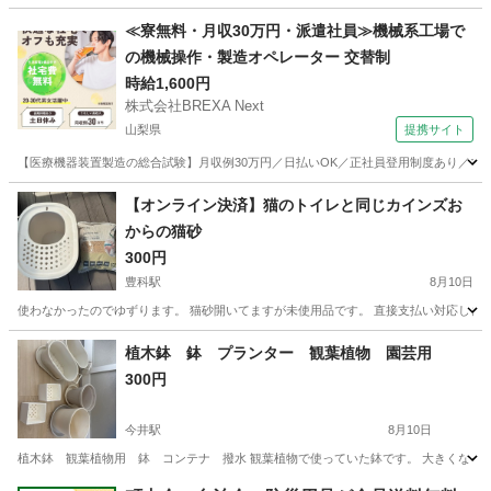
長野
中野市
延徳駅
食器
汚れ
≪寮無料・月収30万円・派遣社員≫機械系工場で
の機械操作・製造オペレーター 交替制
時給1,600円
株式会社BREXA Next
山梨県
提携サイト
【医療機器装置製造の総合試験】月収例30万円／日払いOK／正社員登用制度あり／マイカ
山梨
その他
【オンライン決済】猫のトイレと同じカインズお
からの猫砂
300円
豊科駅
8月10日
使わなかったのでゆずります。 猫砂開いてますが未使用品です。 直接支払い対応しま
長野
安曇野市
豊科駅
家庭用品
植木鉢 鉢 プランター 観葉植物 園芸用
300円
今井駅
8月10日
植木鉢 観葉植物用 鉢 コンテナ 撥水 観葉植物で使っていた鉢です。 大きくなっ