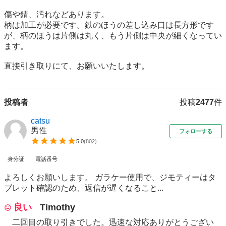
傷や錆、汚れなどあります。

柄は加工が必要です。鉄のほうの差し込み口は長方形です
が、柄のほうは片側は丸く、もう片側は中央が細くなってい
ます。

直接引き取りにて、お願いいたします。
投稿者
投稿
2477
件
catsu
男性
フォローする
5.0
(
802
)
身分証
電話番号
よろしくお願いします。 ガラケー使用で、ジモティーはタ
ブレット確認のため、返信が遅くなること...
良い
Timothy
二回目の取り引きでした。迅速な対応ありがとうござい