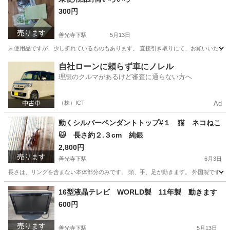
300円
売ります
善光寺下駅
5月13日
未使用品ですが、少し折れているものもあります。 直接引き取りにて、お願いいたし
長野
長野市
善光寺下駅
その他
自社ローンに頼らず車にノレル
理想のクルマがあるけど審査に通らない方へ
（株）ICT
Ad
動くシルバーペンダントトップ#１ 猫 ネコねこ
🐱 長さ約２.３cm 純銀
2,800円
売ります
善光寺下駅
6月3日
長さは、リングを含まない本体部分のみです。 頭、手、足が動きます。 外国製です。 
長野
長野市
善光寺下駅
アクセサリー
ネコ
16型液晶テレビ WORLD製 11年製 動きます
600円
売ります
善光寺下駅
5月13日