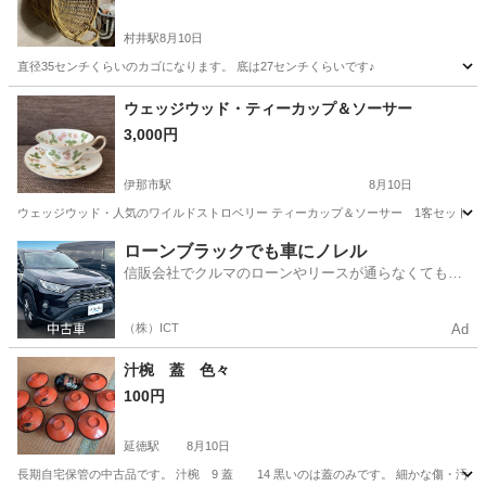
村井駅
8月10日
直径35センチくらいのカゴになります。 底は27センチくらいです♪
長野
松本市
村井駅
生活雑貨
カゴ
ウェッジウッド・ティーカップ＆ソーサー
3,000円
伊那市駅
8月10日
ウェッジウッド・人気のワイルドストロベリー ティーカップ＆ソーサー 1客セットとなりま
長野
伊那市
伊那市駅
食器
ローンブラックでも車にノレル
信販会社でクルマのローンやリースが通らなくてもク
ルマをご利用いただけるサービスがあります！
（株）ICT
Ad
汁椀 蓋 色々
100円
延徳駅
8月10日
長期自宅保管の中古品です。 汁椀 9 蓋 14 黒いのは蓋のみです。 細かな傷・汚