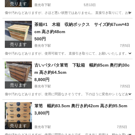
売ります
善光寺下駅
5月13日
傷や汚れなどありますが、さほど悪い状態ではありません。 直接引き取りにて、お願
長野
長野市
善光寺下駅
靴
ニューバランス
茶箱#1 木箱 収納ボックス サイズ約67cm×43
cm 高さ約48cm
500円
売ります
善光寺下駅
7月5日
傷や汚れなどありますが、使用可能です。 直接引き取りにて、お願いいたします。
長野
長野市
善光寺下駅
その他
茶箱
古いパタパタ箪笥 下駄箱 幅約85cm 奥行約30c
m 高さ約64.5cm
8,800円
売ります
善光寺下駅
7月5日
傷や汚れなどありますが、使用に問題なさそうです。 下のほうに変色やシミなどありま
長野
長野市
善光寺下駅
収納家具
箪笥
箪笥 幅約83.5cm 奥行き約42cm 高さ約95.5cm
3,800円
売ります
善光寺下駅
7月5日
傷や汚れなどありますが、使用に問題なさそうです。 引き出し前面は、桐かと思います