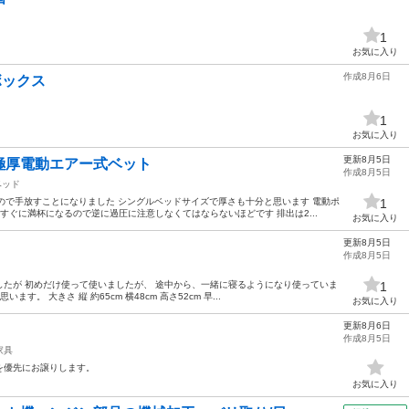
1
お気に入り
作成8月6日
ボックス
1
お気に入り
更新8月5日
極厚電動エアー式ベット
作成8月5日
ベッド
ので手放すことになりました シングルベッドサイズで厚さも十分と思います 電動ポ
1
すぐに満杯になるので逆に過圧に注意しなくてはならないほどです 排出は2...
お気に入り
更新8月5日
作成8月5日
たが 初めだけ使って使いましたが、 途中から、一緒に寝るようになり使っていま
1
す。 大きさ 縦 約65cm 横48cm 高さ52cm 早...
お気に入り
更新8月6日
作成8月5日
家具
を優先にお譲りします。
お気に入り