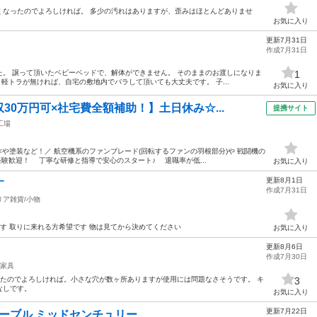
くなったのでよろしければ。 多少の汚れはありますが、歪みはほとんどありませ
お気に入り
更新7月31日
作成7月31日
。 譲って頂いたベビーベッドで、解体ができません。 そのままのお渡しになりま
1
♀️ 軽トラが無ければ、自宅の敷地内でバラして頂いても大丈夫です。 子...
お気に入り
30万円可×社宅費全額補助！】土日休み☆...
提携サイト
工場
作や塗装など！／ 航空機系のファンブレード(回転するファンの羽根部分)や 戦闘機の
経験歓迎！ 丁寧な研修と指導で安心のスタート♪ 退職率が低...
お気に入り
更新8月1日
す
作成7月31日
リア雑貨/小物
ます 取りに来れる方希望です 物は見てから決めてください
お気に入り
更新8月6日
作成7月30日
家具
ったのでよろしければ。小さな穴が数ヶ所ありますが使用には問題なさそうです。 キ
3
なしです。
お気に入り
更新7月22日
テーブル ミッドセンチュリー