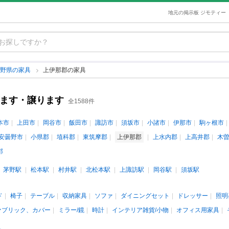
地元の掲示板 ジモティー
長野県の家具
上伊那郡の家具
げます・譲ります
全1588件
本市
上田市
岡谷市
飯田市
諏訪市
須坂市
小諸市
伊那市
駒ヶ根市
安曇野市
小県郡
埴科郡
東筑摩郡
上伊那郡
上水内郡
上高井郡
木
郡
茅野駅
松本駅
村井駅
北松本駅
上諏訪駅
岡谷駅
須坂駅
ド
椅子
テーブル
収納家具
ソファ
ダイニングセット
ドレッサー
照明
ァブリック、カバー
ミラー/鏡
時計
インテリア雑貨/小物
オフィス用家具
料