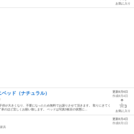
お気に入り
更新8月6日
ニベッド（ナチュラル）
作成8月4日
ド
子供が大きくなり、不要になったため無料でお譲りさせて頂きます。 取りにきてく
3
承のほど宜しくお願い致します。 ベッドは写真3枚目の状態に...
お気に入り
更新8月4日
作成8月1日
家具