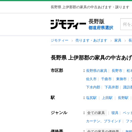
長野県 上伊那郡の家具の中古あげます・譲ります
長野版
都道府県選択
ジモティー
売ります・あげます
家具
長野県 上伊那郡の家具の中古あ
市区郡
：
長野県の家具
長野市
松
佐久市
千曲市
東御市
下水内郡
下高井郡
諏訪
駅
：
塩尻駅
上田駅
長野駅
ジャンル
：
全ての家具
寝具
ベッ
カーテン、ブラインド
フ
価格帯
：
全ての家具の価格帯
無