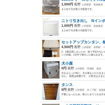
1,000円
長野
上伊那郡
収納家具
まとめて引き取り大歓迎です。
ニトリ引き出し Nイン
1,000円
長野
上伊那郡
収納家具
まとめて引き取り大歓迎です。
セットアップカンタン、
4,500円
長野
上伊那郡
辰野駅
2、3度試用しましたが、使う予定がない
ンプ内蔵、1分半で満タンに膨らみます。
犬小屋
0円
長野
上伊那郡
羽場駅
家具
犬をもらった時に、犬小屋もいただきまし
せん。 状態は綺麗です。 小型犬は入ると思いま
タンス
0円
長野
上伊那郡
木ノ下駅
収納
不要になったため、取りにきてくれる方