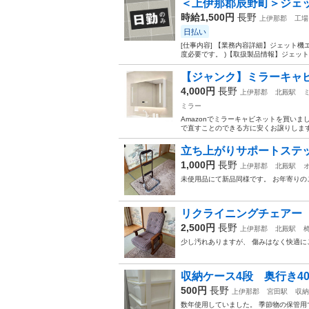
＜上伊那郡辰野町＞ジェッ
時給1,500円
長野
上伊那郡
工場
日払い
[仕事内容] 【業務内容詳細】ジェット機
度必要です。 )【取扱製品情報】ジェット
【ジャンク】ミラーキャビネ
4,000円
長野
上伊那郡
北殿駅
ミラー
Amazonでミラーキャビネットを買い
で直すことのできる方に安くお譲りします。 商品
立ち上がりサポートステ
1,000円
長野
上伊那郡
北殿駅
未使用品にて新品同様です。 お年寄りの
リクライニングチェアー
2,500円
長野
上伊那郡
北殿駅
少し汚れありますが、 傷みはなく快適に
収納ケース4段 奥行き40
500円
長野
上伊那郡
宮田駅
収納
数年使用していました。 季節物の保管