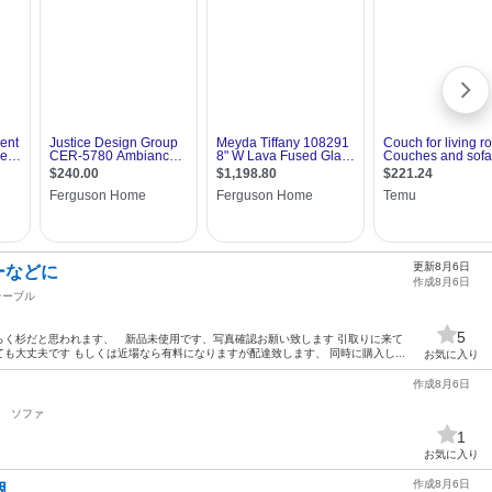
更新8月6日
ーなどに
作成8月6日
テーブル
5
らく杉だと思われます、 新品未使用です、写真確認お願い致します 引取りに来て
丈夫です もしくは近場なら有料になりますが配達致します、 同時に購入し...
お気に入り
作成8月6日
ソファ
1
お気に入り
作成8月6日
個