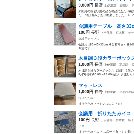
3,800円
長野
上伊那郡
辰野駅
未開封の梱包状態の品を出品にあたり確認
た。 箱は傷みがあり廃棄しました。 レア
会議用テーブル 高さ33
100円
長野
上伊那郡
宮木駅
テー
会議用テーブル
会議用 180x45x33cm ６台有りま
希望です
木目調３段カラーボック
1,000円
長野
上伊那郡
羽場駅
木目調３段カラーボックス（2個） 1個の場
8月5日(水)10:00〜18:00頃に引き渡
マットレス
1,000円
長野
上伊那郡
伊那松島
折りたたみ
折りたたみマットレスになります
会議用 折りたたみイス
100円
長野
上伊那郡
宮木駅
椅子
イス
折りたたみイス イス底サビ有ります 取