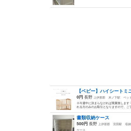
【ベビー】ハイシートミ
0円
長野
上伊那郡
木ノ下駅
ベッ
※今週中に決まらなければ廃棄致します 
れる方のみのお取引となりますので、ご了
書類収納ケース
500円
長野
上伊那郡
宮田駅
収納
ケース