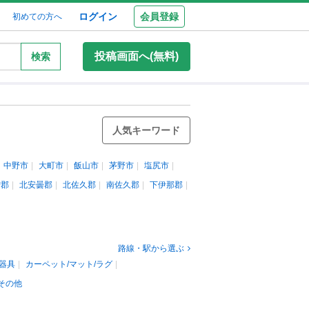
ログイン
会員登録
初めての方へ
投稿画面へ(無料)
検索
人気キーワード
中野市
大町市
飯山市
茅野市
塩尻市
曽郡
北安曇郡
北佐久郡
南佐久郡
下伊那郡
路線・駅から選ぶ
器具
カーペット/マット/ラグ
その他