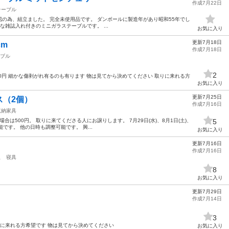
作成7月22日
テーブル
の為、組立ました。 完全未使用品です。 ダンボールに製造年があり昭和55年でし
な雑誌入れ付きのミニガラステーブルです。 ...
お気に入り
更新7月18日
cm
作成7月18日
ブル
2
す@100円 細かな傷剥がれ有るのも有ります 物は見てから決めてください 取りに来れる方
お気に入り
更新7月25日
ス（2個）
作成7月16日
収納家具
合は500円。 取りに来てくださる人にお譲りします。 7月29日(水)、8月1日(土)、
5
し可能です。 他の日時も調整可能です。 興...
お気に入り
更新7月16日
作成7月16日
駅
寝具
8
お気に入り
更新7月29日
作成7月14日
3
りに来れる方希望です 物は見てから決めてください
お気に入り