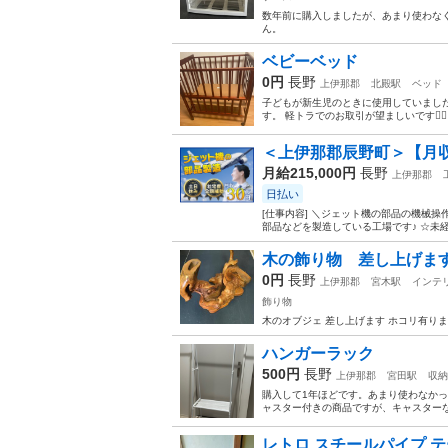
数年前に購入しましたが、あまり使わな
ん。
ベビーベッド
0円
長野
上伊那郡
北殿駅
ベッド
子どもが新生児のときに使用していました
す。 軽トラでのお取引が望ましいです🙇‍
＜上伊那郡辰野町＞【月収
月給215,000円
長野
上伊那郡
日払い
[仕事内容] ＼ジェット機の部品の機械操
部品などを製造している工場です♪ ☆未
木の飾り物 差し上げま
0円
長野
上伊那郡
宮木駅
インテ
飾り物
木のオブジェ 差し上げます ホコリ有り
ハンガーラック
500円
長野
上伊那郡
宮田駅
収納
購入して1年ほどです。あまり使わなか
ャスター付きの商品ですが、キャスター
レトロ スチールパイプ 