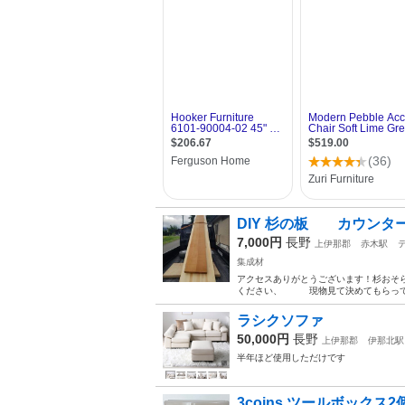
DIY 杉の板 カウンタ
7,000円
長野
上伊那郡
赤木駅
集成材
アクセスありがとうございます！杉おそ
ください、 現物見て決めてもらっても大
ラシクソファ
50,000円
長野
上伊那郡
伊那北駅
半年ほど使用しただけです
3coins ツールボックス2