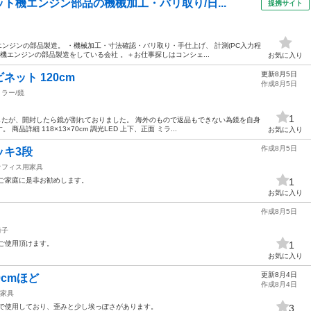
ト機エンジン部品の機械加工・バリ取り/日...
提携サイト
エンジンの部品製造。 ・機械加工・寸法確認・バリ取り・手仕上げ、 計測(PC入力程
機エンジンの部品製造をしている会社 。＋お仕事探しはコンシェ...
お気に入り
更新8月5日
ット 120cm
作成8月5日
ミラー/鏡
1
ましたが、開封したら鏡が割れておりました。 海外のもので返品もできない為鏡を自身
詳細 118×13×70cm 調光LED 上下、正面 ミラ...
お気に入り
作成8月5日
ッキ3段
オフィス用家具
ご家庭に是非お勧めします。
1
お気に入り
作成8月5日
椅子
ご使用頂けます。
1
お気に入り
更新8月4日
cmほど
作成8月4日
家具
用で使用しており、歪みと少し埃っぽさがあります。
3