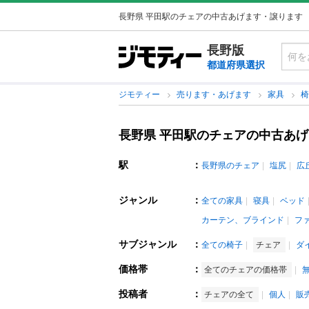
長野県 平田駅のチェアの中古あげます・譲ります
長野版
都道府県選択
ジモティー
売ります・あげます
家具
長野県 平田駅のチェアの中古あ
駅
：
長野県のチェア
塩尻
広
ジャンル
：
全ての家具
寝具
ベッド
カーテン、ブラインド
フ
サブジャンル
：
全ての椅子
チェア
ダ
価格帯
：
全てのチェアの価格帯
投稿者
：
チェアの全て
個人
販