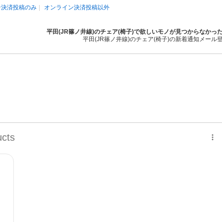
ン決済投稿のみ
オンライン決済投稿以外
平田(JR篠ノ井線)のチェア(椅子)で欲しいモノが見つからなかっ
平田(JR篠ノ井線)のチェア(椅子)の新着通知メール