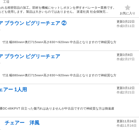
工場
われる精密部品の加工。部材を機械にセットしボタンを押すオペレーター業務です。
ども使用します。製品は大きいものではありません。 派遣社員 社会保険完...
お気に入り
更新3月22日
 ブラウン ピグリーチェア ②
作成3月11日
子
法 幅680mm×奥行715mm×高さ830〜920mm 中古品となりますので神経質な方
更新3月8日
ア ブラウン ピグリーチェア
作成2月27日
子
法 幅680mm×奥行715mm×高さ830〜920mm 中古品となりますので神経質な方
更新3月12日
ェアー 1人用
作成2月21日
型番DC-46KPVT 目立った傷汚れはありませんが中古品ですので神経質な方は御遠慮
更新11月24日
ク チェアー 洋風
作成11月16日
子