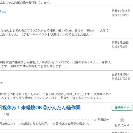
おばあちゃんの家の物を整理しています。
更新11月15日
アー
作成11月2日
子
もたれの上までの長さプラス20cmまで可動、横：40cm、奥行き：38cm （大体で
はありません。 【アピールポイント】状態はいいのでまだまだ使え...
更新5月15日
作成5月3日
可能 背面の接続ネジが劣化により破損 カインズにて、代用のボルト＆ナットを購入
す。 簡単にですが掃除してお渡し致します。 ...
更新3月15日
作成12月26日
子
用に伴う汚れは多々あるものの、できる限り清掃しお渡しいたします。 使用時に気に
ろです。ギシギシ音がしてもいいという方、整備ができる方などにおすす...
日祝休み！未経験OK◎かんたん軽作業
提携サイト
工場
・・・・・・・・・・・・・・・・・・・・・・・・・・・・・・・ ・JR平田駅か
10h以内） ・未経験の方も大歓迎♪ ・土日祝休み＆長期休暇あり♪...
お気に入り