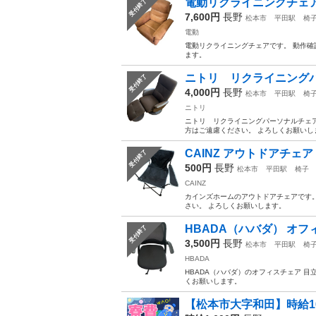
電動リクライニングチェア
受付終了
7,600円
長野
松本市
平田駅
椅
電動
電動リクライニングチェアです。 動作確
ます。
ニトリ リクライニング
受付終了
4,000円
長野
松本市
平田駅
椅
ニトリ
ニトリ リクライニングパーソナルチェア
方はご遠慮ください。 よろしくお願いし
CAINZ アウトドアチェア
受付終了
500円
長野
松本市
平田駅
椅子
CAINZ
カインズホームのアウトドアチェアです。
さい。 よろしくお願いします。
HBADA（ハバダ） オフ
受付終了
3,500円
長野
松本市
平田駅
椅
HBADA
HBADA（ハバダ）のオフィスチェア 
くお願いします。
【松本市大字和田】時給16