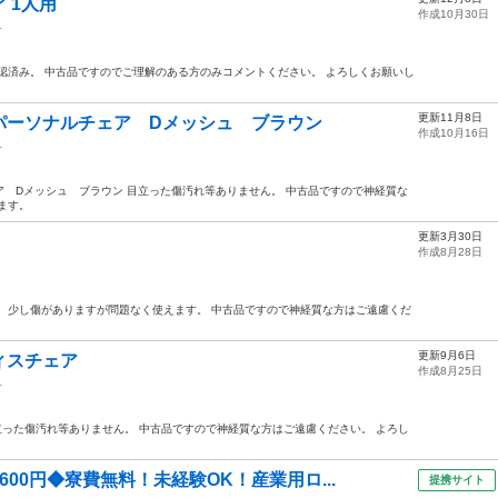
 1人用
作成10月30日
子
認済み。 中古品ですのでご理解のある方のみコメントください。 よろしくお願いし
更新11月8日
パーソナルチェア Dメッシュ ブラウン
作成10月16日
子
 Dメッシュ ブラウン 目立った傷汚れ等ありません。 中古品ですので神経質な
ます。
更新3月30日
作成8月28日
 少し傷がありますが問題なく使えます。 中古品ですので神経質な方はご遠慮くだ
更新9月6日
ィスチェア
作成8月25日
子
目立った傷汚れ等ありません。 中古品ですので神経質な方はご遠慮ください。 よろし
00円◆寮費無料！未経験OK！産業用ロ...
提携サイト