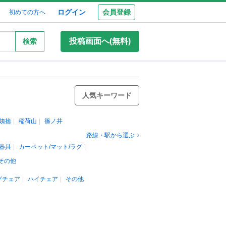
ログイン
会員登録
初めての方へ
投稿画面へ(無料)
検索
人気キーワード
姨捨
稲荷山
篠ノ井
路線・駅から選ぶ
器具
カーペット/マット/ラグ
その他
グチェア
ハイチェア
その他