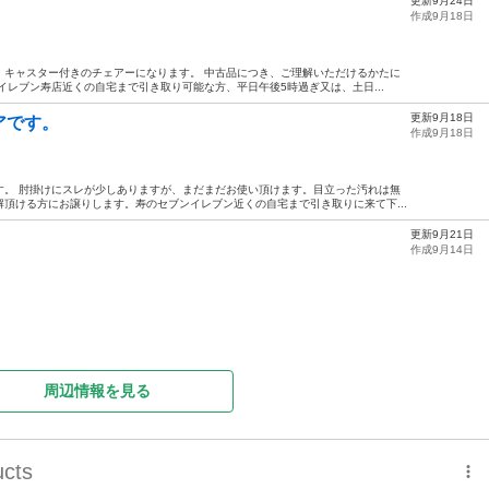
更新9月24日
作成9月18日
、キャスター付きのチェアーになります。 中古品につき、ご理解いただけるかたに
イレブン寿店近くの自宅まで引き取り可能な方、平日午後5時過ぎ又は、土日...
更新9月18日
アです。
作成9月18日
す。 肘掛けにスレが少しありますが、まだまだお使い頂けます。目立った汚れは無
頂ける方にお譲りします。寿のセブンイレブン近くの自宅まで引き取りに来て下...
更新9月21日
作成9月14日
周辺情報を見る