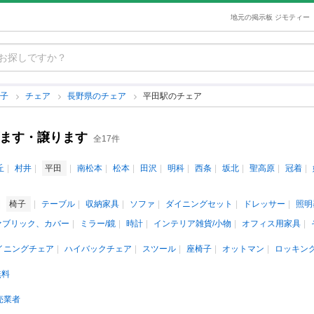
地元の掲示板 ジモティー
椅子
チェア
長野県のチェア
平田駅のチェア
げます・譲ります
全17件
丘
村井
平田
南松本
松本
田沢
明科
西条
坂北
聖高原
冠着
椅子
テーブル
収納家具
ソファ
ダイニングセット
ドレッサー
照明
ァブリック、カバー
ミラー/鏡
時計
インテリア雑貨/小物
オフィス用家具
イニングチェア
ハイバックチェア
スツール
座椅子
オットマン
ロッキン
無料
売業者