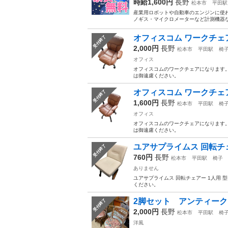
時給1,600円
長野
松本市
平田駅
産業用ロボットや自動車のエンジンに使
ノギス・マイクロメーターなど計測機器な
オフィスコム ワークチェア
受付終了
2,000円
長野
松本市
平田駅
椅
オフィス
オフィスコムのワークチェアになります。 寸
は御遠慮ください。
オフィスコム ワークチェ
受付終了
1,600円
長野
松本市
平田駅
椅
オフィス
オフィスコムのワークチェアになります。 寸
は御遠慮ください。
ユアサプライムス 回転チ
受付終了
760円
長野
松本市
平田駅
椅子
ありません
ユアサプライムス 回転チェアー 1人用 
ください。
2脚セット アンティー
受付終了
2,000円
長野
松本市
平田駅
椅
洋風