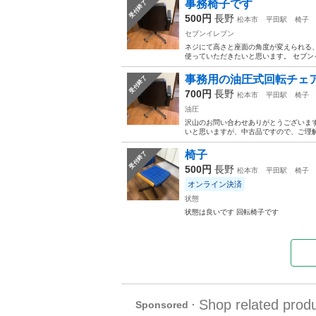
事務椅子です
受付終了
500円
長野
松本市
平田駅
椅子
セブンイレブン
ネジにて高さと座面の角度が変えられる
使っていただきたいと思います。 セブン
事務用の油圧式回転チェ
受付終了
700円
長野
松本市
平田駅
椅子
油圧
沢山のお問い合わせありがとうございま
いと思いますが、中古品ですので、ご理解
椅子
受付終了
500円
長野
松本市
平田駅
椅子
オンライン決済
状態
状態は良いです 回転椅子です