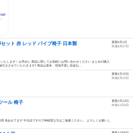
更新6月1日
セット 赤 レッド パイプ椅子 日本製
作成3月27日
子
譲りいたします✨ お早めに 商品に関してお気軽にお問い合わせください まとめの購入
引きさせていただきます‼︎ 商品は基本、現地手渡し現金払...
更新2月15日
作成2月15日
子
更新2月13日
ツール 椅子
作成11月3日
子
供用 色あせてます 中古品ですので神経質な方はご遠慮ください。 よろしくお願いし
更新12月8日