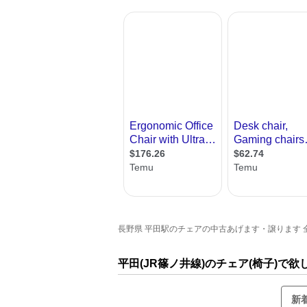
長野県 平田駅のチェアの中古あげます・譲ります 全1
平田(JR篠ノ井線)のチェア(椅子)で
新