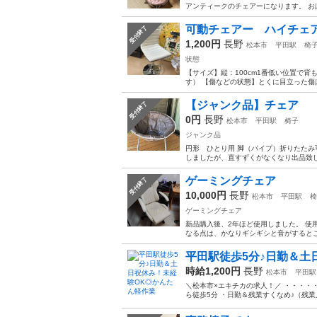
アンティークのチェアーになります。 
可動チェアー ハイチェ
受付終了
1,200円
長野
松本市
平田駅
椅
状態
【サイズ】縦：100cm1番低い位置で背
す） 【傷などの状態】とくに目立った傷
【ジャンク品】チェア
受付終了
0円
長野
松本市
平田駅
椅子
ジャンク品
円形 ひとり用 脚（パイプ）折りたたみ
しましたが、直すずくがなくなり出品致しま
ゲーミングチェア
受付終了
10,000円
長野
松本市
平田駅
椅
ゲーミングチェア
新品購入後、2年ほど使用しました。 使
なる点は、かなりギシギシと音がするとこ
平田駅徒歩5分♪日勤＆土
時給1,200円
長野
松本市
平田駅
＼松本市×エキチカの求人！／ ・・・・
ら徒歩5分 ・日勤＆残業すくなめ♪（残業月