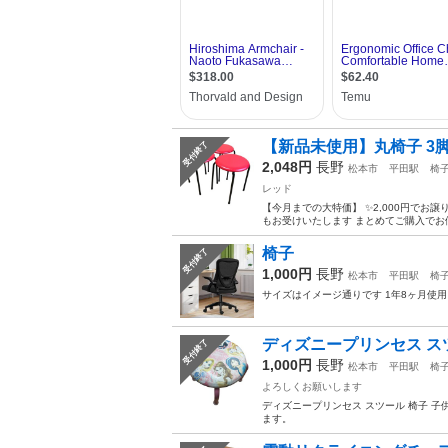
【新品未使用】丸椅子 3脚
受付終了
2,048円
長野
松本市
平田駅
椅
レッド
【今月までの大特価】 ✨2,000円でお
もお受けいたします まとめてご購入でお値
椅子
受付終了
1,000円
長野
松本市
平田駅
椅
サイズはイメージ通りです 1年8ヶ月使用
ディズニープリンセス ス
受付終了
1,000円
長野
松本市
平田駅
椅
よろしくお願いします
ディズニープリンセス スツール 椅子 子
ます。