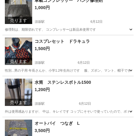
車載コンプレッサー パンク修理剤
1,000円
売ります
須坂駅
6月12日
修理剤は、期限切れです、 コンプレッサーは新品未使用です
長野
須坂市
須坂駅
メンテナンス用品
コンプレッサー
コスプレセット ドラキュラ
1,500円
売ります
須坂駅
6月12日
性別...男の子用 年長さんか、小学1.2年生向けです 服、ズボン、マント、帽子で
長野
須坂市
須坂駅
キッズ用品
水筒 ステンレスボトル1500
1,200円
売ります
須坂駅
6月12日
外は使用感ありますが、 中は、キレイです コップにそそいで使っていたので、ボトル
長野
須坂市
須坂駅
家庭用品
オートバイ つなぎ L
3,500円