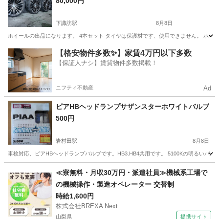
80,000円
下諏訪駅
8月8日
ホイールの出品になります。 4本セット タイヤは保護材です、使用できません。 ホイ
長野
諏訪郡
下諏訪駅
タイヤ、ホイール
【格安物件多数✨】家賃4万円以下多数
【保証人ナシ】賃貸物件多数掲載！
ニフティ不動産
Ad
ピアHBヘッドランプサザンスターホワイトバルブ
500円
岩村田駅
8月8日
車検対応、ピアHBヘッドランプバルブです。HB3.HB4共用です。 5100Kの明る
長野
佐久市
岩村田駅
パーツ
≪寮無料・月収30万円・派遣社員≫機械系工場で
の機械操作・製造オペレーター 交替制
時給1,600円
株式会社BREXA Next
山梨県
提携サイト