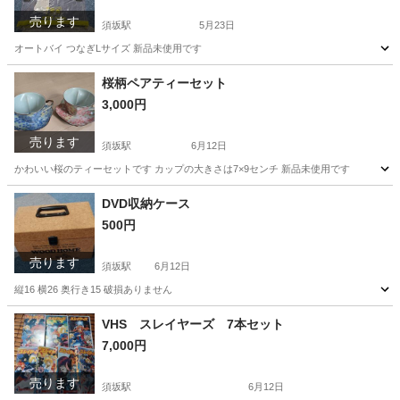
売ります
須坂駅
5月23日
オートバイ つなぎLサイズ 新品未使用です
長野
須坂市
須坂駅
その他
オートバイ
桜柄ペアティーセット
3,000円
売ります
須坂駅
6月12日
かわいい桜のティーセットです カップの大きさは7×9センチ 新品未使用です
長野
須坂市
須坂駅
食器
DVD収納ケース
500円
売ります
須坂駅
6月12日
縦16 横26 奥行き15 破損ありません
長野
須坂市
須坂駅
収納家具
VHS スレイヤーズ 7本セット
7,000円
売ります
須坂駅
6月12日