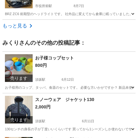
市役所前駅
8月7日
BRZ ZC6 前期型のヘッドライトです。 社外品に変えてから倉庫に眠っていました。
長野
長野市
市役所前駅
外装、車外用品
もっと見る
みくり
さんのその他の投稿記事：
お子様コップセット
800円
売ります
須坂駅
6月12日
お子様用のコップ、タッパ、食器のセットです。 必要な方いかがですか？ 新品未使用
長野
須坂市
須坂駅
ベビー用品
スノーウェア ジャケット130
2,000円
売ります
須坂駅
6月11日
130センチの身長の子が丁度いいくらいです 買ってから1シーズンしか使わないでサイ