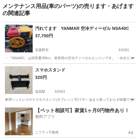
メンテナンス用品(車のパーツ)の売ります・あげます
の関連記事
汚れてます YANMAR 空冷ディーゼル NSA40C
37,700円
安曇野市
8月8日
・「NSA40C」は排気量395cc、単気筒の空冷ディーゼルエンジンです。 ・水冷エン
長野
安曇野市
その他
YANMAR
スマホスタンド
320円
塩尻駅
8月8日
車用ヘッドレスのスマホスタンド(タブレット可)です✨ あまり使っておらず綺麗です☺
長野
塩尻市
塩尻駅
アクセサリー
【ペット相談可】家賃1ヶ月0円物件あり！
無料アプリ
ニフティ不動産
Ad