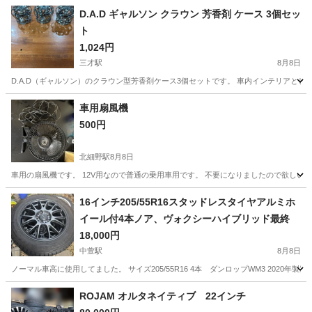
D.A.D ギャルソン クラウン 芳香剤 ケース 3個セッ
ト
1,024円
三才駅
8月8日
D.A.D（ギャルソン）のクラウン型芳香剤ケース3個セットです。 車内インテリアとし
長野
長野市
三才駅
内装、インテリア
D.A.D
車用扇風機
500円
北細野駅
8月8日
車用の扇風機です。 12V用なので普通の乗用車用です。 不要になりましたので欲しい
長野
北安曇郡
北細野駅
その他
16インチ205/55R16スタッドレスタイヤアルミホ
イール付4本ノア、ヴォクシーハイブリッド最終
18,000円
中萱駅
8月8日
ノーマル車高に使用してました。 サイズ205/55R16 4本 ダンロップWM3 2020年製造で
長野
安曇野市
中萱駅
タイヤ、ホイール
アルミ
ROJAM オルタネイティブ 22インチ