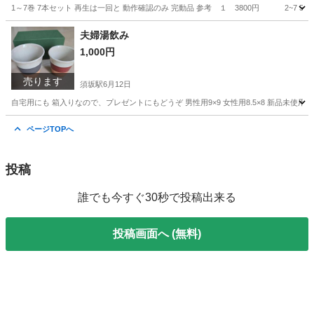
1～7巻 7本セット 再生は一回と 動作確認のみ 完動品 参考 １ 3800円 2~7 580
長野
須坂市
須坂駅
その他
VHS
夫婦湯飲み
1,000円
売ります
須坂駅
6月12日
自宅用にも 箱入りなので、プレゼントにもどうぞ 男性用9×9 女性用8.5×8 新品未使用
長野
須坂市
須坂駅
食器
ページTOPへ
投稿
誰でも今すぐ30秒で投稿出来る
投稿画面へ (無料)