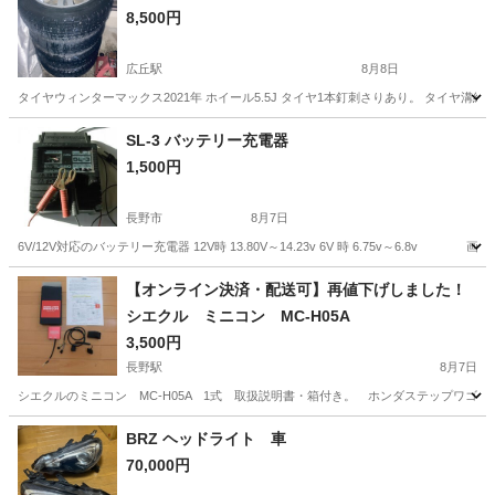
8,500円
広丘駅
8月8日
タイヤウィンターマックス2021年 ホイール5.5J タイヤ1本釘刺さりあり。 タイヤ
長野
塩尻市
広丘駅
タイヤ、ホイール
SL-3 バッテリー充電器
1,500円
スタッドレスホイールセット
長野市
8月7日
6V/12V対応のバッテリー充電器 12V時 13.80V～14.23v 6V 時 6.75v～6.
長野
長野市
メンテナンス用品
充電器
【オンライン決済・配送可】再値下げしました！
シエクル ミニコン MC-H05A
3,500円
長野駅
8月7日
シエクルのミニコン MC-H05A 1式 取扱説明書・箱付き。 ホンダステップワゴ
長野
長野市
長野駅
その他
シエクル
BRZ ヘッドライト 車
70,000円