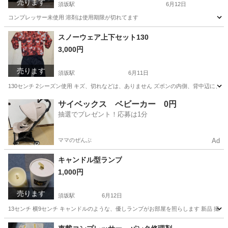
売ります
須坂駅
6月12日
コンプレッサー未使用 溶剤は使用期限が切れてます
長野
須坂市
須坂駅
メンテナンス用品
コンプレッサー
スノーウェア上下セット130
3,000円
売ります
須坂駅
6月11日
130センチ 2シーズン使用 キズ、切れなどは、ありません ズボンの内側、背中辺に、
長野
須坂市
須坂駅
キッズ用品
サイベックス ベビーカー 0円
抽選でプレゼント！応募は1分
ママのぜんぶ
Ad
キャンドル型ランプ
1,000円
売ります
須坂駅
6月12日
13センチ 横9センチ キャンドルのような、優しランプがお部屋を照らします 新品 撮
長野
須坂市
須坂駅
生活家電