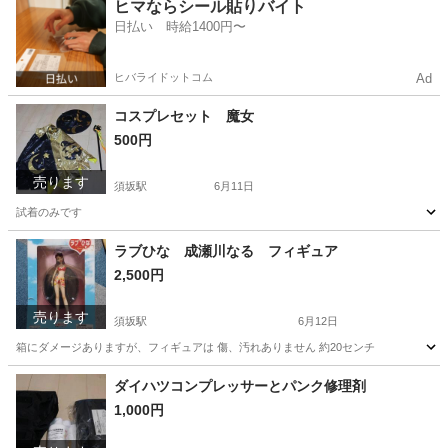
長野
須坂市
須坂駅
キッズ用品
スノーウェア
ヒマならシール貼りバイト
日払い 時給1400円〜
ヒバライドットコム
Ad
コスプレセット 魔女
500円
売ります
須坂駅
6月11日
試着のみです
長野
須坂市
須坂駅
キッズ用品
ラブひな 成瀬川なる フィギュア
2,500円
売ります
須坂駅
6月12日
箱にダメージありますが、フィギュアは 傷、汚れありません 約20センチ
長野
須坂市
須坂駅
フィギュア
ありません
ダイハツコンプレッサーとパンク修理剤
1,000円