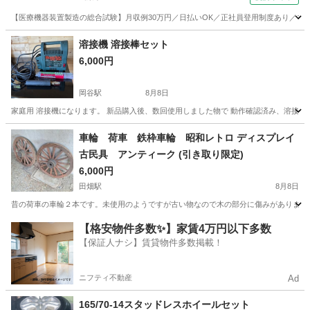
【医療機器装置製造の総合試験】月収例30万円／日払いOK／正社員登用制度あり／マイカ
山梨
その他
溶接機 溶接棒セット
6,000円
岡谷駅
8月8日
家庭用 溶接機になります。 新品購入後、数回使用しました物で 動作確認済み、溶接棒セ
長野
岡谷市
岡谷駅
その他
溶接機
車輪 荷車 鉄枠車輪 昭和レトロ ディスプレイ
古民具 アンティーク (引き取り限定)
6,000円
田畑駅
8月8日
昔の荷車の車輪２本です。未使用のようですが古い物なので木の部分に傷みがあります。
長野
上伊那郡
田畑駅
タイヤ、ホイール
【格安物件多数✨】家賃4万円以下多数
【保証人ナシ】賃貸物件多数掲載！
ニフティ不動産
Ad
165/70-14スタッドレスホイールセット