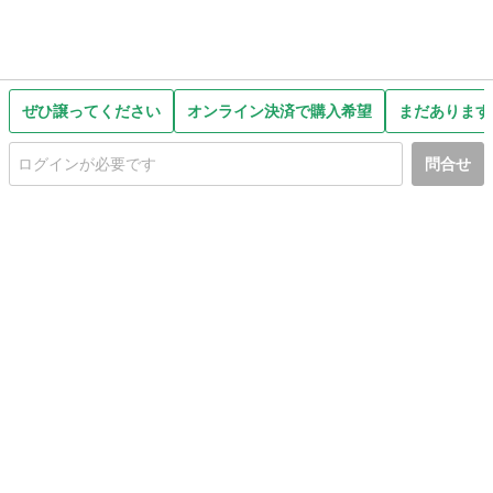
ぜひ譲ってください
オンライン決済で購入希望
まだあります
問合せ
初めての方へ
利用規約
プライバシーポリシー
プライバシー・ステートメント
健全化に資する運用方針
お問い合わせ
運営会社
サイトマップ
ご利用ガイド
フリーワードで探す
PC版で表示
都道府県選択