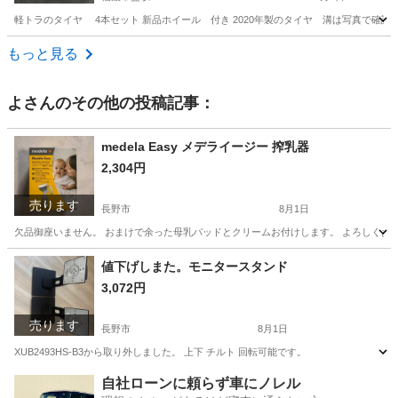
軽トラのタイヤ 4本セット 新品ホイール 付き 2020年製のタイヤ 溝は写真で確認
長野
大町市
信濃常盤駅
タイヤ、ホイール
軽トラ
もっと見る
よ
さんのその他の投稿記事：
medela Easy メデライージー 搾乳器
2,304円
売ります
長野市
8月1日
欠品御座いません。 おまけで余った母乳パッドとクリームお付けします。 よろしくお
長野
長野市
産後用品
クリーム
値下げしまた。モニタースタンド
3,072円
売ります
長野市
8月1日
XUB2493HS-B3から取り外しました。 上下 チルト 回転可能です。
長野
長野市
OA用品
自社ローンに頼らず車にノレル