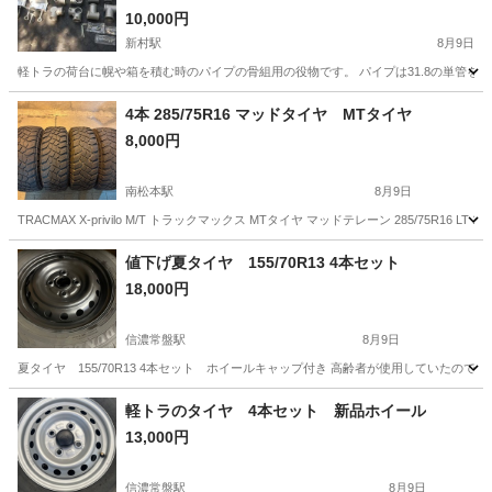
10,000円
新村駅
8月9日
軽トラの荷台に幌や箱を積む時のパイプの骨組用の役物です。 パイプは31.8の単管
長野
松本市
新村駅
パーツ
荷台
4本 285/75R16 マッドタイヤ MTタイヤ
8,000円
南松本駅
8月9日
TRACMAX X-privilo M/T トラックマックス MTタイヤ マッドテレーン 285/75R16 
長野
松本市
南松本駅
タイヤ、ホイール
値下げ夏タイヤ 155/70R13 4本セット
18,000円
信濃常盤駅
8月9日
夏タイヤ 155/70R13 4本セット ホイールキャップ付き 高齢者が使用していたので
長野
大町市
信濃常盤駅
タイヤ、ホイール
夏タイヤ
軽トラのタイヤ 4本セット 新品ホイール
13,000円
信濃常盤駅
8月9日