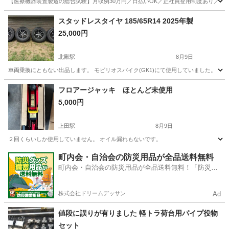
【医療機器装置製造の総合試験】月収例30万円／日払いOK／正社員登用制度あり／マイカ
山梨
その他
スタッドレスタイヤ 185/65R14 2025年製
25,000円
北殿駅
8月9日
車両乗換にともない出品します。 モビリオスパイク(GK1)にて使用していました。 【購入時期
長野
上伊那郡
北殿駅
タイヤ、ホイール
フロアージャッキ ほとんど未使用
5,000円
上田駅
8月9日
２回くらいしか使用していません。 オイル漏れもないです。
長野
上田市
上田駅
メンテナンス用品
町内会・自治会の防災用品が全品送料無料
町内会・自治会の防災用品が全品送料無料！「防災備
蓄用品ドットコム」
株式会社ドリームデッサン
Ad
値段に誤りが有りました 軽トラ荷台用パイプ役物
セット