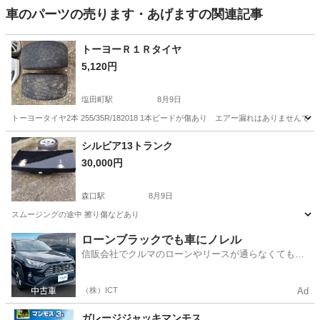
車のパーツの売ります・あげますの関連記事
トーヨーＲ１Ｒタイヤ
5,120円
塩田町駅
8月9日
トーヨータイヤ2本 255/35R/182018 1本ビードが傷あり エアー漏れはありませんでし
長野
上田市
塩田町駅
タイヤ、ホイール
シルビア13トランク
30,000円
森口駅
8月9日
スムージングの途中 擦り傷などあり
長野
東筑摩郡
森口駅
外装、車外用品
ローンブラックでも車にノレル
信販会社でクルマのローンやリースが通らなくてもク
ルマをご利用いただけるサービスがあります！
（株）ICT
Ad
ガレージジャッキマンモス