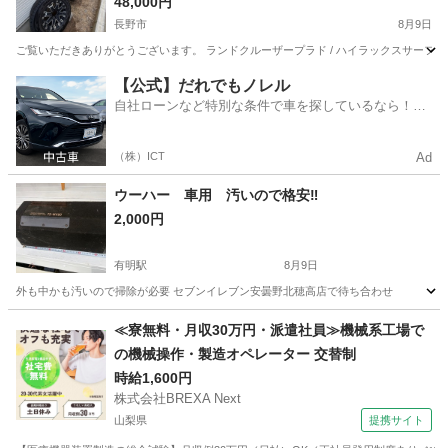
48,000円
長野市
8月9日
ご覧いただきありがとうございます。 ランドクルーザープラド / ハイラックスサーフ等に
長野
長野市
タイヤ、ホイール
【公式】だれでもノレル
自社ローンなど特別な条件で車を探しているなら！金
利0%で車をご提供、ノレル独自与信システム。
（株）ICT
Ad
ウーハー 車用 汚いので格安‼️
2,000円
有明駅
8月9日
外も中かも汚いので掃除が必要 セブンイレブン安曇野北穂高店で待ち合わせ
長野
安曇野市
有明駅
カーオーディオ
格安
≪寮無料・月収30万円・派遣社員≫機械系工場で
の機械操作・製造オペレーター 交替制
時給1,600円
株式会社BREXA Next
山梨県
提携サイト