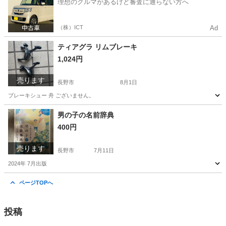
理想のクルマがあるけど審査に通らない方へ
（株）ICT
Ad
ティアグラ リムブレーキ
1,024円
売ります
長野市
8月1日
ブレーキシュー 舟 ございません。
長野
長野市
ロードバイク
ティアグラ
男の子の名前辞典
400円
売ります
長野市
7月11日
2024年 7月出版
長野
長野市
本/CD/DVD
男の子
ページTOPへ
投稿