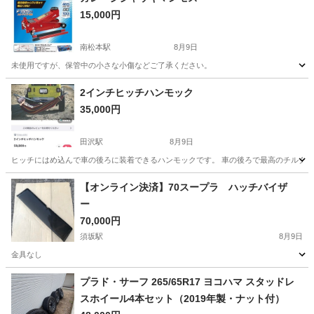
15,000円
南松本駅
8月9日
未使用ですが、保管中の小さな小傷などご了承ください。
長野
松本市
南松本駅
車のパーツ
2インチヒッチハンモック
35,000円
田沢駅
8月9日
ヒッチにはめ込んで車の後ろに装着できるハンモックです。 車の後ろで最高のチルタイム
長野
安曇野市
田沢駅
その他
【オンライン決済】70スープラ ハッチバイザ
ー
70,000円
須坂駅
8月9日
金具なし
長野
上高井郡
須坂駅
外装、車外用品
スープラ
プラド・サーフ 265/65R17 ヨコハマ スタッドレ
スホイール4本セット（2019年製・ナット付）