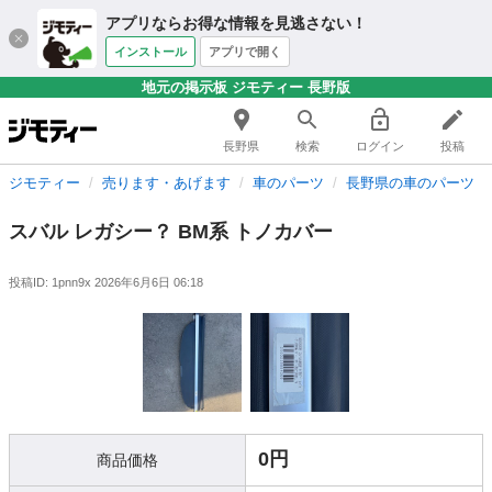
アプリならお得な情報を見逃さない！
インストール
アプリで開く
地元の掲示板 ジモティー 長野版
長野県
検索
ログイン
投稿
ジモティー
売ります・あげます
車のパーツ
長野県の車のパーツ
スバル レガシー？ BM系 トノカバー
投稿ID: 1pnn9x
2026年6月6日 06:18
0円
商品価格