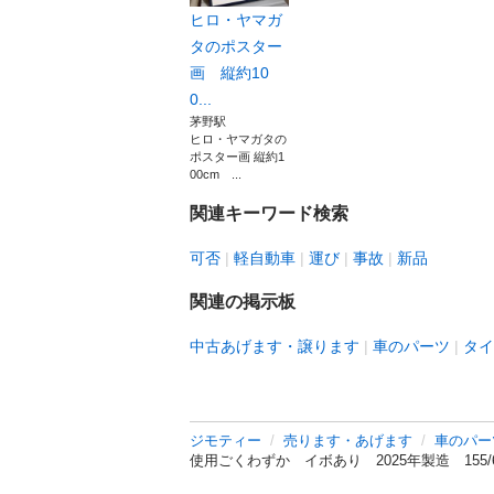
ヒロ・ヤマガ
タのポスター
画 縦約10
0...
茅野駅
ヒロ・ヤマガタの
ポスター画 縦約1
00cm ...
関連キーワード検索
可否
軽自動車
運び
事故
新品
関連の掲示板
中古あげます・譲ります
車のパーツ
タイ
ジモティー
売ります・あげます
車のパー
使用ごくわずか イボあり 2025年製造 155/