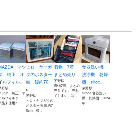
MAZDA マツ
ヒロ・ヤマガ
着物 7着
食器洗い機
ダ 純正 オ
タのポスター
まとめ売り
洗浄機 乾燥
茅野駅
イルフィル...
画 縦約70
機 siroc...
着物7着 まとめ
茅野駅
茅野駅
c...
売りです。 売れ
マツダ 純正 オ
siroca 食器洗い
茅野駅
てしまい、写...
イルフィルター
機 乾燥機 2024
ヒロ・ヤマガタの
新品未使用2...
年...
ポスター画 縦約7
0cm 横...