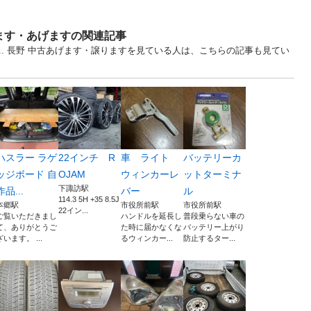
ます・あげますの関連記事
5... 長野 中古あげます・譲りますを見ている人は、こちらの記事も見てい
ハスラー ラゲ
22インチ R
車 ライト
バッテリーカ
ッジボード 自
OJAM
ウィンカーレ
ットターミナ
下諏訪駅
作品...
バー
ル
114.3 5H +35 8.5J
本郷駅
市役所前駅
市役所前駅
22イン...
ご覧いただきまし
ハンドルを延長し
普段乗らない車の
て、ありがとうご
た時に届かなくな
バッテリー上がり
ざいます。 ...
るウィンカー...
防止するター...