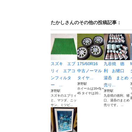
たかし
さんのその他の投稿記事：
スズキ エブ
175/60R16
九谷焼 徳
リィ エアコ
中古ノーマル
利 お猪口
ンフィルタ
タイヤ...
湯呑 まとめ
茅野駅
ー ...
売り...
ホイールは16×5j +
茅野駅
茅野駅
45 タイヤは20...
スズキのエブリィ
九谷焼の徳利、猪
と、マツダ、ニッ
口、湯呑のまとめ
サン、ミツビ...
売りです。 ...