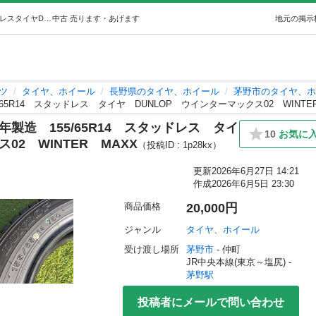
使用ごくわずかイボあり2025年製造155/65R14スタッドレスタイヤDUNLOPウインターマックス02WINTERMAXX (たかし) 茅野のタイヤ、ホイールの中古あげます・譲ります｜ジモティーで不用品の処分
中古
売ります・あげます
地元の掲示
ツ
タイヤ、ホイール
長野県のタイヤ、ホイール
茅野市のタイヤ、ホ
65R14 スタッドレス タイヤ DUNLOP ウインターマックス02 WINTE
年製造 155/65R14 スタッドレス タイ
10
お気に
02 WINTER MAXX
（投稿ID : 1p28kx）
更新
2026年6月27日 14:21
作成
2026年6月5日 23:30
商品価格
20,000円
ジャンル
タイヤ、ホイール
受け渡し場所
茅野市
 - 仲町
JR中央本線(東京～塩尻) - 
茅野駅
投稿者にメールで問い合わせ