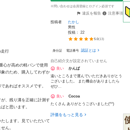
※問い合わせは会員登録とログイン必須です
違反を報告
注意事項
投稿者
たかし
男性
投稿： 
22
5.0
(
13
)
認証とは
走行

身分証
電話番号
自己紹介文が設定されていません
の重心が高めの軽バンで使用
良い
かんば
印象のため、購入してわずか
遠いところまで運んでいただきありがとう
ございました。 また機会がありましたら
であればオススメです。

ぜひ...
良い
Cocoa
すが、残り溝を正確に計測す
たくさん ありがとうございました(^^)
ばと思います。

評価をもっと見る
いたします。見ていただいて
せん。
