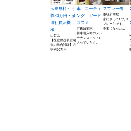
≪寮無料・月
車 コーティ
スプレー缶
市役所前駅
収30万円・派
ング ガード
家に余っていたス
遣社員≫機
コスメ
プレー缶です。
市役所前駅
不要になった...
械...
新車購入時のメン
山梨県
テナンスキットに
【医療機器装置製
入っていたク...
造の総合試験】月
収例30万円...
8