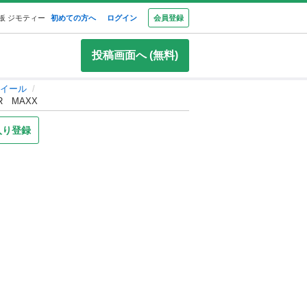
板 ジモティー
初めての方へ
ログイン
会員登録
投稿画面へ (無料)
イール
R MAXX
入り登録