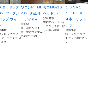
スタッドレス
ワゴンR MH
モコMG21S
１６５R１
タイヤ ダン
23S 純正オ
ヘッドライト
３ ６ＰＲ
安曇野市
ロップ ウィ
ーディオ＆...
４本 リフト
中古のヘッドライ
有明駅
ン...
アッ...
トになります、欲
純正品になりま
松本駅
しい方へ譲り...
伊那北駅
す、中古品ですが
ダンロップ ウィ
軽トラなど リフ
必要な方へ譲り...
ンターマックスSJ
トアップ車にどう
 スタ...
ぞ