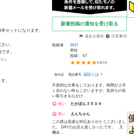
新着投稿の通知を受け取る
4本セットになります。

違反を報告
注意事項
さい。

投稿者
3937
男性
製です。

投稿： 
67
い。

5.0
(
44
)
認証とは
身分証
電話番号
す。

不規則な仕事をしております。時間が上手
く合わない時もございますが、気持ちの良
い取引きを心がけ...
良い
たかぽん３５０４
良い
えんちゃん
この度は迅速な対応ありがとうございまし
た。 DAYのお話も楽しかったです。 又
機会...