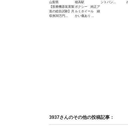
山梨県
穂高駅
ントバン...
【医療機器装置製
ボクシー 純正ア
造の総合試験】月
ルミホイール 細
収例30万円...
かい傷あり ...
3937
さんのその他の投稿記事：