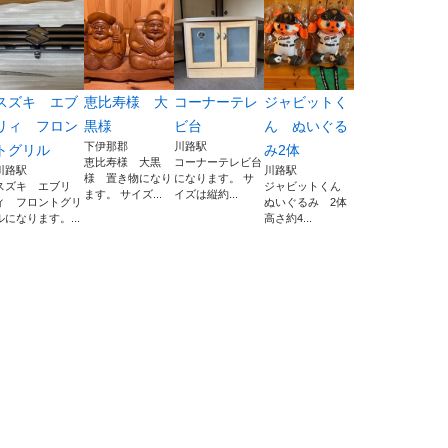
スズキ エブ
恵比寿様 大
コーナーテレ
ジャビットく
リィ フロン
黒様
ビ台
ん ぬいぐる
下伊那郡
川路駅
トグリル
み2体
恵比寿様 大黒
コーナーテレビ台
川路駅
川路駅
様 置き物になり
になります。 サ
スズキ エブリ
ジャビットくん
ます。 サイズ...
イズは縦約...
ィ フロントグリ
ぬいぐるみ 2体
ルになります。...
高さ約4...