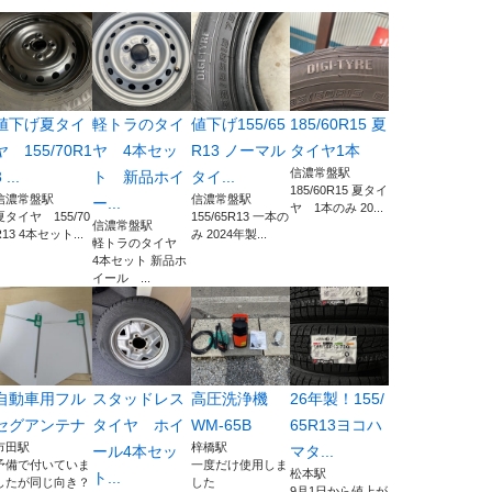
値下げ夏タイ
軽トラのタイ
値下げ155/65
185/60R15 夏
ヤ 155/70R1
ヤ 4本セッ
R13 ノーマル
タイヤ1本
信濃常盤駅
 ...
ト 新品ホイ
タイ...
185/60R15 夏タイ
信濃常盤駅
信濃常盤駅
ー...
ヤ 1本のみ 20...
夏タイヤ 155/70
155/65R13 一本の
信濃常盤駅
R13 4本セット...
み 2024年製...
軽トラのタイヤ
4本セット 新品ホ
イール ...
自動車用フル
スタッドレス
高圧洗浄機
26年製！155/
セグアンテナ
タイヤ ホイ
WM-65B
65R13ヨコハ
市田駅
梓橋駅
ール4本セッ
マタ...
予備で付いていま
一度だけ使用しま
松本駅
ト...
したが同じ向き？
した
9月1日から値上が