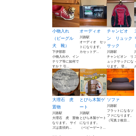
小物入れ
オーディオ
チャンピオ
川路駅
（ビーグル
ン リュック
オーディオ セッ
犬 靴）
サック
トになります。
下伊那郡
カセットデ...
川路駅
小物入れや、イン
チャンピオン リ
テリア等に如何で
ュックサックにな
すか？ 引...
ります。 登...
大理石 虎
とびら木製ゲ
ソファ
川路駅
置物
ート
フラットになるソ
川路駅
川路駅
ファになります。
大理石 虎 置物
とびら木製ゲート
（写真２枚目...
なります。 サイ
になります。
ズは直径約...
（ベビーゲート...