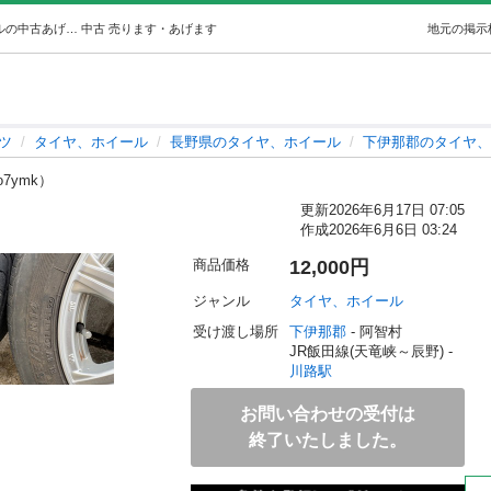
155/65R14 サマータイヤ (3937) 川路のタイヤ、ホイールの中古あげます・譲ります｜ジモティーで不用品の処分
中古
売ります・あげます
地元の掲示
ツ
タイヤ、ホイール
長野県のタイヤ、ホイール
下伊那郡のタイヤ、
o7ymk）
更新
2026年6月17日 07:05
作成
2026年6月6日 03:24
商品価格
12,000円
ジャンル
タイヤ、ホイール
受け渡し場所
下伊那郡
 - 阿智村
JR飯田線(天竜峡～辰野) - 
川路駅
お問い合わせの受付は
終了いたしました。