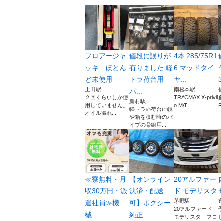
フロアージャ
値段に誤りが
4本 285/75R1
ッキ ほとん
有りました 軽
6 マッドタイ
ど未使用
トラ荷台用
ヤ...
3
上田駅
南松本駅
パ...
２回くらいしか使
TRACMAX X-privil
新村駅
用していません。
o M/T ...
軽トラの荷台に幌
オイル漏れ...
や箱を積む時のパ
イプの骨組用...
≪寮無料・月
【オンライン
20アルファー
収30万円・派
決済・配送
ド モデリスタ
茅野駅
遣社員≫機
可】ボクシー
20アルファード
械...
純正...
モデリスタ フロ