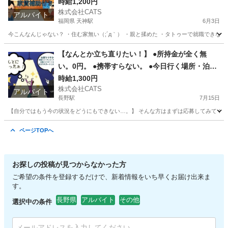
時給1,200円
株式会社CATS
アルバイト
福岡県 天神駅
6月3日
今こんなんじゃない？ ・住む家無い（;´д｀） ・親と揉めた ・タトゥーで就職できない
福岡
福岡市
天神駅
仕分け
住み込み
【なんとか立ち直りたい！】 ●所持金が全く無
い。0円。 ●携帯すらない。 ●今日行く場所・泊る
ところが無い。即対応！状況次第で支援もOK！
時給1,300円
株式会社CATS
こんな状況でも応募OK！！-長野
アルバイト
長野駅
7月15日
【自分ではもう今の状況をどうにもできない…。】 そんな方はまずは応募してみてください！
長野
長野市
長野駅
仕分け
給料
ページTOPへ
お探しの投稿が見つからなかった方
ご希望の条件を登録するだけで、新着情報をいち早くお届け出来ま
す。
長野県
アルバイト
その他
選択中の条件