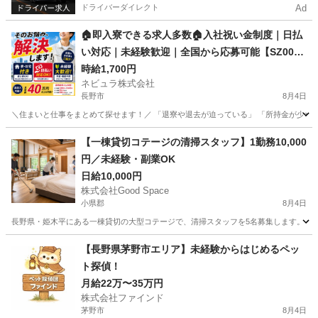
ドライバーダイレクト
Ad
🏠即入寮できる求人多数🏠入社祝い金制度｜日払
い対応｜未経験歓迎｜全国から応募可能【SZ00
9】
時給1,700円
ネビュラ株式会社
長野市
8月4日
＼住まいと仕事をまとめて探せます！／ 「退寮や退去が迫っている」 「所持金が少なく
長野
長野市
その他
ゴールデンウィーク
【一棟貸切コテージの清掃スタッフ】1勤務10,000
円／未経験・副業OK
日給10,000円
株式会社Good Space
小県郡
8月4日
長野県・姫木平にある一棟貸切の大型コテージで、清掃スタッフを5名募集します。 当施設
長野
小県郡
その他
【長野県茅野市エリア】未経験からはじめるペッ
ト探偵！
月給22万〜35万円
株式会社ファインド
茅野市
8月4日