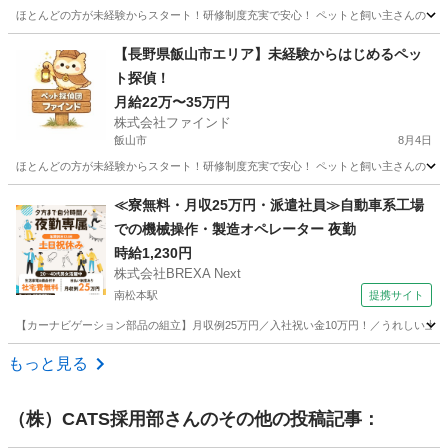
ほとんどの方が未経験からスタート！研修制度充実で安心！ ペットと飼い主さんの「再
長野
茅野市
その他
スタッフ
【長野県飯山市エリア】未経験からはじめるペッ
ト探偵！
月給22万〜35万円
株式会社ファインド
飯山市
8月4日
ほとんどの方が未経験からスタート！研修制度充実で安心！ ペットと飼い主さんの「再
長野
飯山市
その他
スタッフ
≪寮無料・月収25万円・派遣社員≫自動車系工場
での機械操作・製造オペレーター 夜勤
時給1,230円
株式会社BREXA Next
南松本駅
提携サイト
【カーナビゲーション部品の組立】月収例25万円／入社祝い金10万円！／うれしい土日祝休
長野
松本市
南松本駅
その他
もっと見る
（株）CATS採用部
さんのその他の投稿記事：