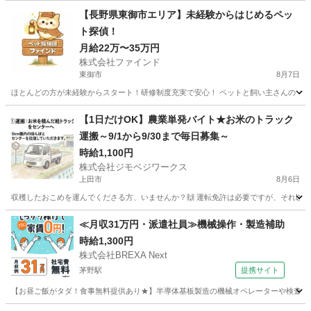
【長野県東御市エリア】未経験からはじめるペッ
ト探偵！
月給22万〜35万円
株式会社ファインド
東御市
8月7日
ほとんどの方が未経験からスタート！研修制度充実で安心！ ペットと飼い主さんの「再
長野
東御市
その他
スタッフ
【1日だけOK】農業単発バイト★お米のトラック
運搬～9/1から9/30まで毎日募集～
時給1,100円
株式会社ジモベジワークス
上田市
8月6日
収穫したおこめを運んでくださる方、いませんか？🙌 運転免許は必要ですが、それ以外特
長野
上田市
その他
お米
≪月収31万円・派遣社員≫機械操作・製造補助
時給1,300円
株式会社BREXA Next
茅野駅
提携サイト
【お昼ご飯がタダ！食事無料提供あり★】半導体基板製造の機械オペレーターや検査作業