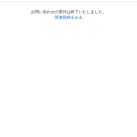
お問い合わせの受付は終了いたしました。
関連投稿をみる
初めての方へ
利用規約
プライバシーポリシー
プライバシー・ステートメント
健全化に資する運用方針
お問い合わせ
運営会社
サイトマップ
ご利用ガイド
フリーワードで探す
PC版で表示
都道府県選択
特定商取引法の表示
利用者情報の外部送信について
© 2011-
2026
Jmty, Inc.