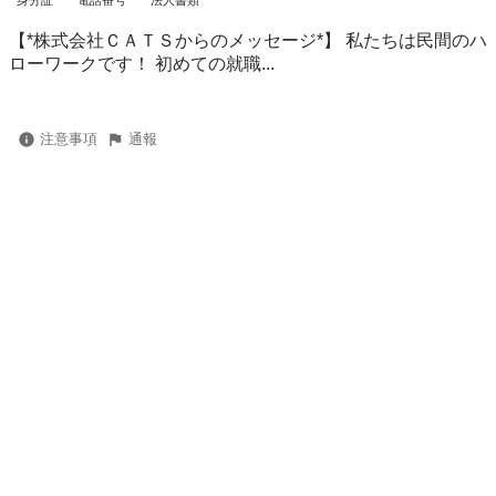
身分証
電話番号
法人書類
【*株式会社ＣＡＴＳからのメッセージ*】 私たちは民間のハ
ローワークです！ 初めての就職...
注意事項
通報