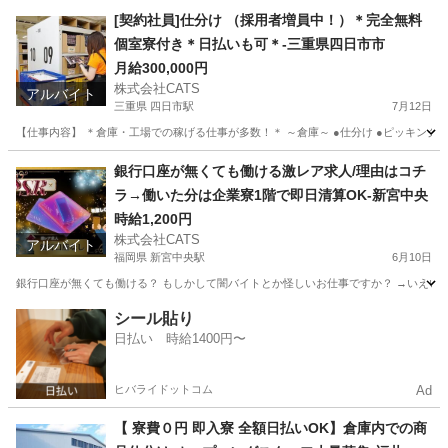
[契約社員]仕分け （採用者増員中！）＊完全無料
個室寮付き＊日払いも可＊-三重県四日市市
月給300,000円
株式会社CATS
アルバイト
三重県 四日市駅
7月12日
【仕事内容】 ＊倉庫・工場での稼げる仕事が多数！＊ ～倉庫～ ●仕分け ●ピッキング ●梱
三重
四日市市
四日市駅
倉庫
個室
銀行口座が無くても働ける激レア求人/理由はコチ
ラ→働いた分は企業寮1階で即日清算OK-新宮中央
時給1,200円
株式会社CATS
アルバイト
福岡県 新宮中央駅
6月10日
銀行口座が無くても働ける？ もしかして闇バイトとか怪しいお仕事ですか？ →いえいえ
福岡
糟屋郡
新宮中央駅
仕分け
レア
シール貼り
日払い 時給1400円〜
ヒバライドットコム
Ad
【 寮費０円 即入寮 全額日払いOK】倉庫内での商