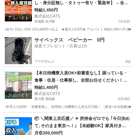
し・身分証無し・タトゥー有り・緊急🚨】 ←全て
応募OKです★工場内軽作業スタッフ（アルバイ
時給1,450円
株式会社CATS
ト・派遣・契約社員）-水戸
アルバイト
茨城県 水戸駅
7月10日
▫️給与▫️ 日払いOK❗️ 1日5,000円〜以上 ★最大1.5万円★ アルバイト:時給1,450〜円 派
茨城
水戸市
水戸駅
仕分け
ライン
サイベックス ベビーカー 0円
抽選でプレゼント！応募は1分
ママのぜんぶ
Ad
【本日待機寮入居OK×前審査なし】困っている・
食事・住居・仕事探し、全部お任せください！◎
完全サポート版◎軽作業-高松
時給1,400円
株式会社CATS
アルバイト
香川県 高松駅
6月19日
▫️本求人の説明▫️ ・前審査無し、採用前に待機寮の入居当日可能！ （家賃+水光熱費
香川
高松市
高松駅
仕分け
給料
📦 ＼関東上京応援／ ✈ 所持金ゼロでも ｢今日決め
て､そのまま東京へ！｣ 【未経験OK】家具付き寮
＆日払いで月収35万以上も◎-神奈川県版
月収350,000円