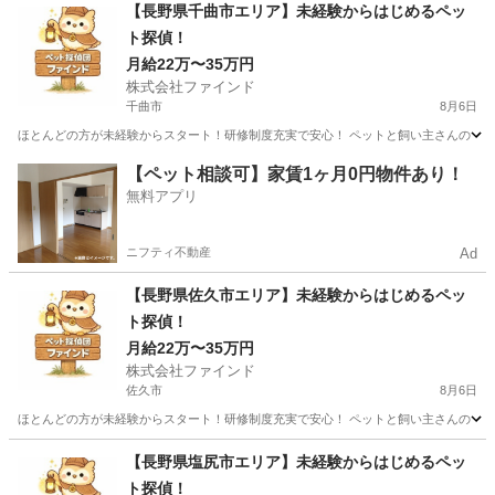
長野
茅野市
茅野駅
その他
【長野県千曲市エリア】未経験からはじめるペッ
ト探偵！
月給22万〜35万円
株式会社ファインド
千曲市
8月6日
ほとんどの方が未経験からスタート！研修制度充実で安心！ ペットと飼い主さんの「再
長野
千曲市
その他
スタッフ
【ペット相談可】家賃1ヶ月0円物件あり！
無料アプリ
ニフティ不動産
Ad
【長野県佐久市エリア】未経験からはじめるペッ
ト探偵！
月給22万〜35万円
株式会社ファインド
佐久市
8月6日
ほとんどの方が未経験からスタート！研修制度充実で安心！ ペットと飼い主さんの「再
長野
佐久市
その他
スタッフ
【長野県塩尻市エリア】未経験からはじめるペッ
ト探偵！