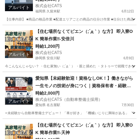
株式会社CATS
アルバイト
福岡県 久留米駅
6月12日
【仕事内容】 ■商品の検品作業 ■配達エリアごとの商品の仕分け作業 ■仕分けた商品を
福岡
久留米市
久留米駅
仕分け
オープニング
【住む場所なくてピエン（;´д｀）な方】 即入寮O
K 簡単作業‼-安倍川
時給1,200円
株式会社CATS
アルバイト
静岡県 安倍川駅
6月9日
今こんなんじゃない？ ・住む家無い（;´д｀） ・親と揉めた ・タトゥーで就職できない
静岡
静岡市
安倍川駅
仕分け
住み込み
愛知県【未経験歓迎！資格なしOK！】働きながら
一生モノの技術が身につく｜資格保有者・経験者
は優遇◎自動車整備士◎(派遣社員雇用)
時給2,000円
株式会社CATS（自動車整備士採用）
アルバイト
愛知県 名古屋駅
7月30日
⭐未経験から自動車整備士デビュー！ 「車が好き」 「機械いじりに興味がある」 「手
愛知
名古屋市
名古屋駅
その他
自動車整備士
【住む場所なくてピエン（;´д｀）な方】 即入寮O
K 簡単作業‼-天神