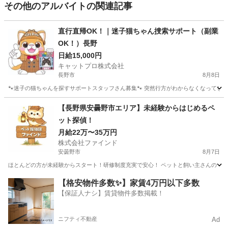
その他のアルバイトの関連記事
直行直帰OK！｜迷子猫ちゃん捜索サポート（副業
OK！）長野
日給15,000円
キャットプロ株式会社
長野市
8月8日
🐾迷子の猫ちゃんを探すサポートスタッフさん募集🐾 突然行方がわからなくなってしま
長野
長野市
その他
スタッフ
【長野県安曇野市エリア】未経験からはじめるペ
ット探偵！
月給22万〜35万円
株式会社ファインド
安曇野市
8月7日
ほとんどの方が未経験からスタート！研修制度充実で安心！ ペットと飼い主さんの「再
長野
安曇野市
その他
スタッフ
【格安物件多数✨】家賃4万円以下多数
【保証人ナシ】賃貸物件多数掲載！
ニフティ不動産
Ad