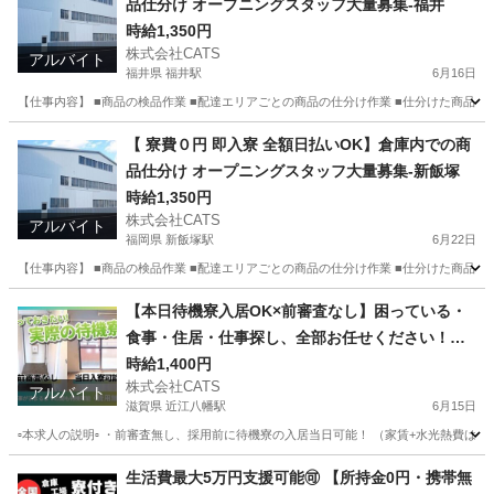
品仕分け オープニングスタッフ大量募集-福井
時給1,350円
株式会社CATS
アルバイト
福井県 福井駅
6月16日
【仕事内容】 ■商品の検品作業 ■配達エリアごとの商品の仕分け作業 ■仕分けた商品を
福井
福井市
福井駅
仕分け
オープニング
【 寮費０円 即入寮 全額日払いOK】倉庫内での商
品仕分け オープニングスタッフ大量募集-新飯塚
時給1,350円
株式会社CATS
アルバイト
福岡県 新飯塚駅
6月22日
【仕事内容】 ■商品の検品作業 ■配達エリアごとの商品の仕分け作業 ■仕分けた商品を
福岡
飯塚市
新飯塚駅
仕分け
オープニング
【本日待機寮入居OK×前審査なし】困っている・
食事・住居・仕事探し、全部お任せください！◎
完全サポート版◎軽作業-近江八幡
時給1,400円
株式会社CATS
アルバイト
滋賀県 近江八幡駅
6月15日
▫️本求人の説明▫️ ・前審査無し、採用前に待機寮の入居当日可能！ （家賃+水光熱費
滋賀
近江八幡市
近江八幡駅
仕分け
時給
生活費最大5万円支援可能🉑 【所持金0円・携帯無