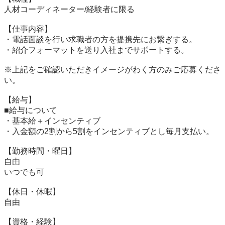
人材コーディネーター/経験者に限る

【仕事内容】

・電話面談を行い求職者の方を提携先にお繋ぎする。

・紹介フォーマットを送り入社までサポートする。

※上記をご確認いただきイメージがわく方のみご応募くださ
い。

【給与】

■給与について

・基本給＋インセンティブ

・入金額の2割から5割をインセンティブとし毎月支払い。

【勤務時間・曜日】

自由

いつでも可

【休日・休暇】

自由

【資格・経験】
