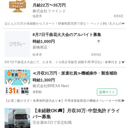
月給22万〜35万円
株式会社ファインド
塩尻市
8月6日
ほとんどの方が未経験からスタート！研修制度充実で安心！ ペットと飼い主さんの「再
長野
塩尻市
その他
スタッフ
8月7日千曲花火大会のアルバイト募集
時給1,000円
新橋商店
松本市
8月5日
8月7日千曲花火大会にて、かき氷、イカ焼き等販売 経験不用 即日払い 食事付き まずは、電
長野
松本市
その他
クレープ
≪月収31万円・派遣社員≫機械操作・製造補助
時給1,300円
株式会社BREXA Next
茅野駅
提携サイト
【お昼ご飯がタダ！食事無料提供あり★】半導体基板製造の機械オペレーターや検査作業
長野
茅野市
茅野駅
その他
【未経験OK🚚】月収30万↑中型免許ドライ
バー募集
完全週休2日で安定転職