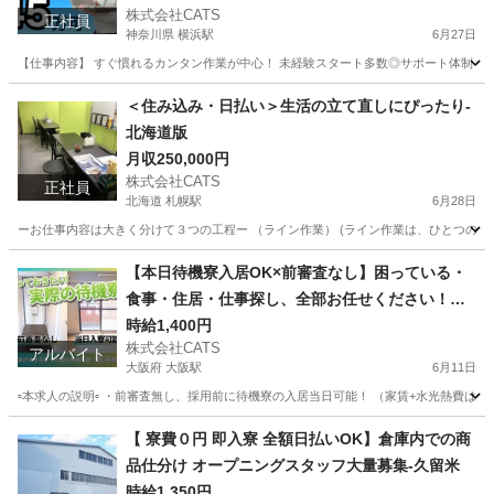
株式会社CATS
正社員
神奈川県 横浜駅
6月27日
【仕事内容】 すぐ慣れるカンタン作業が中心！ 未経験スタート多数◎サポート体制も充実
神奈川
横浜市
横浜駅
工場
未経験
＜住み込み・日払い＞生活の立て直しにぴったり-
北海道版
月収250,000円
株式会社CATS
正社員
北海道 札幌駅
6月28日
ーお仕事内容は大きく分けて３つの工程ー （ライン作業） (ライン作業は、ひとつの
北海道
札幌市
札幌駅
工場
住み込み
【本日待機寮入居OK×前審査なし】困っている・
食事・住居・仕事探し、全部お任せください！◎
完全サポート版◎軽作業-梅田
時給1,400円
株式会社CATS
アルバイト
大阪府 大阪駅
6月11日
▫️本求人の説明▫️ ・前審査無し、採用前に待機寮の入居当日可能！ （家賃+水光熱費
大阪
大阪市
大阪駅
仕分け
梅田
【 寮費０円 即入寮 全額日払いOK】倉庫内での商
品仕分け オープニングスタッフ大量募集-久留米
時給1,350円