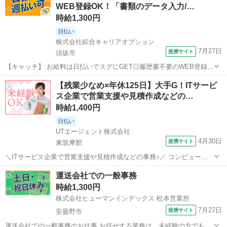
WEB登録OK！「書類のデータ入力/…
におススメ♪ 「...
時給1,300円
日払い
株式会社綜合キャリアオプション
7月27日
提携サイト
須坂市
【キャッチ】 お給料は日払いでスグにGET◎履歴書不要のWEB登録
OK！「書類のデータ入力/事務」高時給1300円！北須坂周辺！20代～
長野
須坂市
一般事務
【残業少なめ×年休125日】大手G！ITサービ
40代のスタッフが多数活躍中★ 【コメント】 ＼大手人材派遣会社で働
ス企業で営業支援や見積作成などの…
きませんか♪／ ...
時給1,400円
日払い
UTエージェント株式会社
4月30日
提携サイト
東筑摩郡
＼ITサービス企業で営業支援や見積作成などの事務♪／ コンピュータ
ーおよび周辺機器、 情報ネットワークサービスなどを扱っている会社
長野
東筑摩郡
一般事務
運送会社での一般事務
です♪ コミュニケーション力やPCスキルを高められるお仕事です！ ＜
時給1,300円
具体的には…＞ ◆営業...
株式会社ヒューマンインデックス 松本営業所
7月27日
提携サイト
安曇野市
運送会社での一般事務のお仕事 お任せする業務は、未経験の方でも安