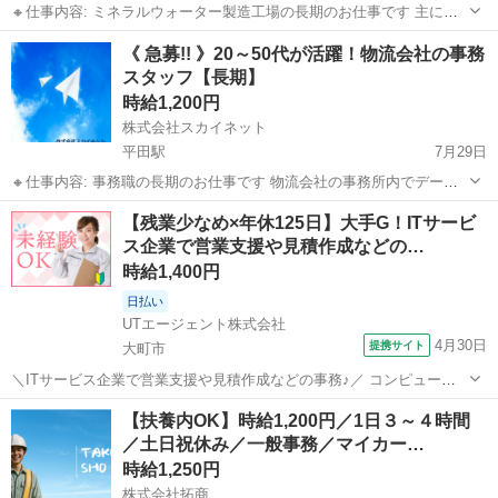
🔸仕事内容: ミネラルウォーター製造工場の長期のお仕事です 主に事
業所からのウォーターサーバーの受注業務(電話やメール)や、在庫や納
長野
大町市
北大町駅
一般事務
製造工場
《 急募!! 》20～50代が活躍！物流会社の事務
期の確認業務に携わっていただきます 簡単なメールの送受信が出来れ
スタッフ【長期】
ばOKです 受注のお...
時給1,200円
株式会社スカイネット
平田駅
7月29日
🔸仕事内容: 事務職の長期のお仕事です 物流会社の事務所内でデータ
入力や、出庫するラベルの発行などの事務作業に携わっていただきま
長野
松本市
平田駅
一般事務
スタッフ
【残業少なめ×年休125日】大手G！ITサービ
す 一般的なパソコン入力がメイン、電話対応などはありません 🔸アピ
ス企業で営業支援や見積作成などの…
ールポイント: ...
時給1,400円
日払い
UTエージェント株式会社
4月30日
提携サイト
大町市
＼ITサービス企業で営業支援や見積作成などの事務♪／ コンピュータ
ーおよび周辺機器、 情報ネットワークサービスなどを扱っている会社
長野
大町市
一般事務
【扶養内OK】時給1,200円／1日３～４時間
です♪ コミュニケーション力やPCスキルを高められるお仕事です！ ＜
／土日祝休み／一般事務／マイカー…
具体的には…＞ ◆営業...
時給1,250円
株式会社拓商