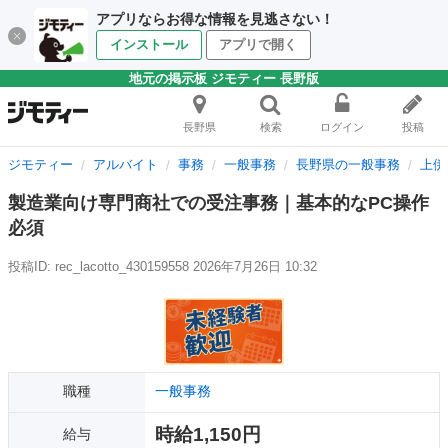
アプリならお得な情報を見逃さない！
インストール
アプリで開く
地元の掲示板 ジモティー 長野版
長野県
検索
ログイン
投稿
ジモティー
アルバイト
事務
一般事務
長野県の一般事務
上伊
製造業向け専門商社での受注事務｜基本的なPC操作
必須
投稿ID: rec_lacotto_430159558
2026年7月26日 10:32
職種
一般事務
時給1,150円
給与