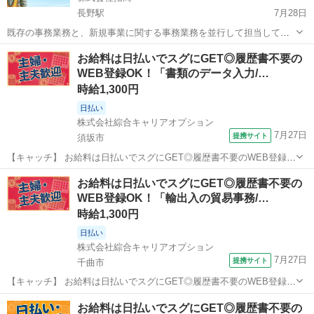
長野駅
7月28日
既存の事務業務と、新規事業に関する事務業務を並行して担当してい
ただきます。入社当初は一般事務を中心とし、習熟に応じて新規事業
長野
長野市
長野駅
事務
業務
お給料は日払いでスグにGET◎履歴書不要の
側の比重を高めいく予定です。 ■ 一般事務業務 電話応対・来客対応
WEB登録OK！「書類のデータ入力/…
各種書類作成（Word...
時給1,300円
日払い
株式会社綜合キャリアオプション
7月27日
提携サイト
須坂市
【キャッチ】 お給料は日払いでスグにGET◎履歴書不要のWEB登録
OK！「書類のデータ入力/事務」高時給1300円！北須坂周辺！20代～
長野
須坂市
一般事務
お給料は日払いでスグにGET◎履歴書不要の
40代のスタッフが多数活躍中★ 【コメント】 ＼大手人材派遣会社で働
WEB登録OK！「輸出入の貿易事務/…
きませんか♪／ ...
時給1,300円
日払い
株式会社綜合キャリアオプション
7月27日
提携サイト
千曲市
【キャッチ】 お給料は日払いでスグにGET◎履歴書不要のWEB登録
OK！「輸出入の貿易事務/書類作成」高時給1300円！戸倉周辺！20代
長野
千曲市
一般事務
お給料は日払いでスグにGET◎履歴書不要の
～40代のスタッフが多数活躍中★ 【コメント】 製造のお仕事をお探し