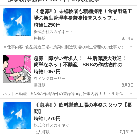
《 急募!! 》未経験者も積極採用！食品製造工
場の衛生管理事務兼務検査スタッフ…
時給1,250円
株式会社スカイネット
梓橋駅
8月4日
🔸仕事内容: 食品製造工場の惣菜の製造現場の衛生管理のお仕事です
拭き取り検査・細菌検査・衛生管理告知分の作成などに携わっていた
長野
安曇野市
梓橋駅
その他
製造工場
急募！障がい者求人！ 生活保護大歓迎！
だきます 🔸アピールポイント: 未経験の方でも大丈夫です！ 一から丁
簡単なネット不動産 SNSの作成物件の…
寧に教えてもら...
時給1,057円
ウィングローリー
長野駅
8月3日
ネット不動産 SNSの作成物件の登録等 ■お仕事内容！！ ・生活保護
可能です 給料とは別に携帯代などの通信費上限 20000円 交通費上
長野
長野市
長野駅
事務
生活保護
《 急募!! 》飲料製造工場の事務スタッフ【長
限 20000円まで支給可能。 ・福岡市南区に寮（GH）完備です...
期】
時給1,270円
株式会社スカイネット
北大町駅
7月31日