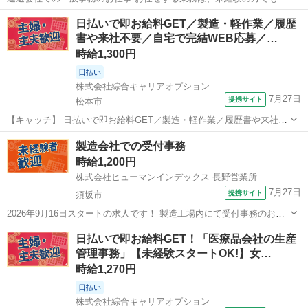
心してスタートできる内容です 【業務内容】 ・ドライバー運行日報へ
長野
安曇野市
一般事務
日払いで即お給料GET／製造・軽作業／履歴
の入力 ・経費の精算入力 ・受領書の処理、請求書の作成 ・取引先へ
書や来社不要／自宅で完結WEB応募／…
のメール送付 ・その他、...
時給1,300円
日払い
株式会社綜合キャリアオプション
7月27日
提携サイト
松本市
【キャッチ】 日払いで即お給料GET／製造・軽作業／履歴書や来社不
要／自宅で完結WEB応募／松本市周辺 【コメント】 製造のお仕事を
長野
松本市
一般事務
製造会社での受付事務
お探しにおススメ♪ 「未経験でも出来る仕事ないかな・・・」 「新し
時給1,200円
い環境でお仕事始めるの...
株式会社ヒューマンインデックス 長野営業所
7月27日
提携サイト
須坂市
2026年9月16日スタートの求人です！ 製造工場内にて受付事務のお仕
事をお願いします。2名体制での対応となります 【具体的には】 ・来
長野
須坂市
受付
日払いで即お給料GET！「医療品会社の生産
客の対応（受付・ご案内・社内への取次ぎ） ・電話対応（お取引先・
管理事務」【未経験スタートOK!】女…
従業員からの電話対応...
時給1,270円
日払い
株式会社綜合キャリアオプション