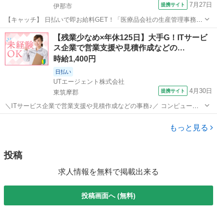
7月27日
提携サイト
伊那市
【キャッチ】 日払いで即お給料GET！「医療品会社の生産管理事務」
【未経験スタートOK!】女性が多めの職場♪ウレシイ☆土日祝休♪少人
長野
伊那市
一般事務
【残業少なめ×年休125日】大手G！ITサービ
数の職場!高時給1270円！ 【コメント】 製造のお仕事をお探しにおス
ス企業で営業支援や見積作成などの…
スメ♪ 「未経験で...
時給1,400円
日払い
UTエージェント株式会社
4月30日
提携サイト
東筑摩郡
＼ITサービス企業で営業支援や見積作成などの事務♪／ コンピュータ
ーおよび周辺機器、 情報ネットワークサービスなどを扱っている会社
長野
東筑摩郡
一般事務
です♪ コミュニケーション力やPCスキルを高められるお仕事です！ ＜
もっと見る
具体的には…＞ ◆営業...
投稿
求人情報を無料で掲載出来る
投稿画面へ (無料)