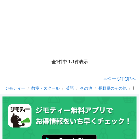
全1件中 1-1件表示
ページTOPへ
ジモティー
教室・スクール
英語
その他
長野県のその他
松