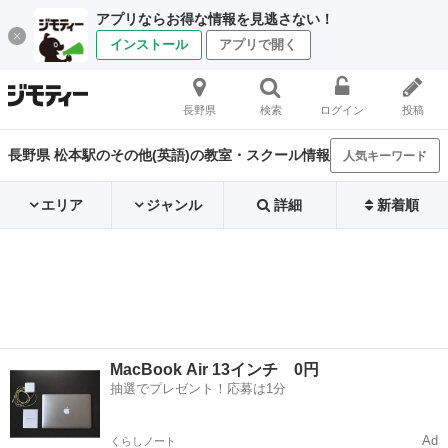
アプリならお得な情報を見逃さない！
インストール
アプリで開く
長野県
検索
ログイン
投稿
長野県 松本駅のその他(英語)の教室・スクール情報
人気キーワード
エリア
ジャンル
詳細
新着順
MacBook Air 13インチ 0円
抽選でプレゼント！応募は1分
Ad
くらしノート