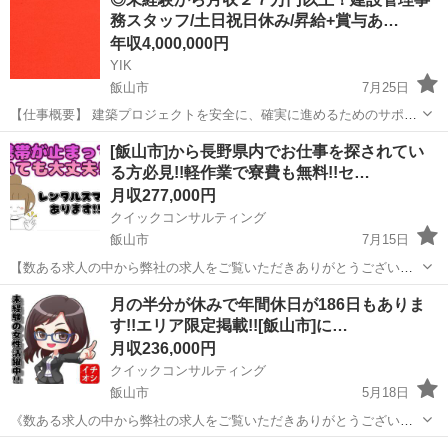
務スタッフ/土日祝日休み/昇給+賞与あ…
年収4,000,000円
YIK
飯山市
7月25日
【仕事概要】 建築プロジェクトを安全に、確実に進めるためのサポー
ト業務をお任せします。 盛り上がりを見せる建築業界で、経験ゼロか
長野
飯山市
その他
未経験
[飯山市]から長野県内でお仕事を探されてい
ら専門知識を身につけてみませんか？ 【仕事詳細】 ・協力スタッフの
る方必見!!軽作業で寮費も無料!!セ…
手配、サポート...
月収277,000円
クイックコンサルティング
飯山市
7月15日
【数ある求人の中から弊社の求人をご覧いただきありがとうございま
す!!】 実際に募集中の求人を掲載しておりますので、ご安心ください!!
長野
飯山市
その他
社宅
月の半分が休みで年間休日が186日もありま
その他にも掲載していない求人が長野市内にもたくさんございますの
す!!エリア限定掲載!![飯山市]に…
で、お気軽にお問い合わせ...
月収236,000円
クイックコンサルティング
飯山市
5月18日
《数ある求人の中から弊社の求人をご覧いただきありがとうございま
す!!》 こちらの記事は関係書類を提出しジモティー様の審査を通過し
長野
飯山市
その他
未経験