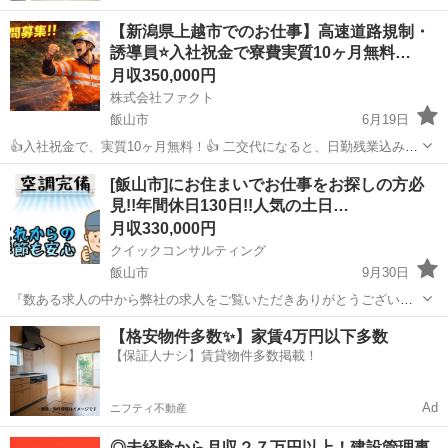
【新潟県上越市でのお仕事】高速道路規制・
誘導員⭐入社祝金で寮費実質10ヶ月無料…
月収350,000円
株式会社ファクト
飯山市
6月19日
👍入社祝金で、実質10ヶ月無料！👍 二交代になると、日勤残業込みで
16,000円以上も可能 支給総額が40万円を超える月もあります！ 給料前
長野
飯山市
その他
業務
[飯山市]にお住まいでお仕事をお探しの方必
払制度（JOBPAY）あり！ 注１：稼ぎたい方向けのお仕事です。残業
見!!年間休日130日!!人気の土日…
多め...
月収330,000円
クイックコンサルティング
飯山市
9月30日
『数ある求人の中から弊社の求人をご覧いただきありがとうございま
す!!』 PRポイント満載の求人になりますので最後までお読みくださ
長野
飯山市
その他
未経験
【格安物件多数✨】家賃4万円以下多数
い? こちらの求人以外にも長野県内の求人数が多く掲載できていない
【保証人ナシ】賃貸物件多数掲載！
求人も沢山あるので、相談だけ...
Ad
ニフティ不動産
◎未経験から月収２７万円以上！建設管理事