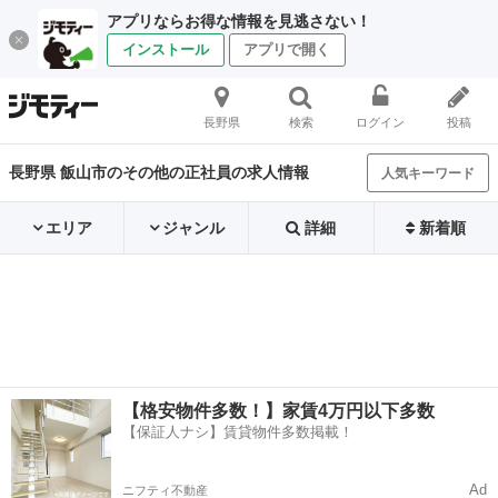
アプリならお得な情報を見逃さない！
インストール
アプリで開く
長野県
検索
ログイン
投稿
長野県 飯山市のその他の正社員の求人情報
人気キーワード
エリア
ジャンル
詳細
新着順
【格安物件多数！】家賃4万円以下多数
【保証人ナシ】賃貸物件多数掲載！
Ad
ニフティ不動産