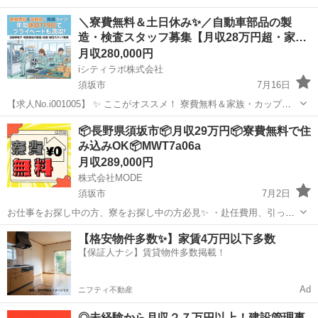
＼寮費無料＆土日休み✨／自動車部品の製
造・検査スタッフ募集【月収28万円超・家…
月収280,000円
iシティラボ株式会社
須坂市
7月16日
【求人No.i001005】 ✨ ここがオススメ！ 寮費無料＆家族・カップル
寮相談可！：自分一人の新生活はもちろん、大切な方と一緒に新生活
長野
須坂市
その他
📦長野県須坂市📦月収29万円📦寮費無料で住
を始めることも可能です。 土日休み＆年間休日119日！：完全週休2日
み込みOK📦MWT7a06a
制（土日）な...
月収289,000円
株式会社MODE
須坂市
7月2日
お仕事をお探し中の方、寮をお探し中の方必見✨ ・赴任費用、引っ越
し費用のサポートあり！ ・即日面接、即日内定！ ・お仕事によっては
長野
須坂市
その他
未経験
【格安物件多数✨】家賃4万円以下多数
日払いのお仕事もございます！ 💥お仕事内容💥 工場内での物流作業で
【保証人ナシ】賃貸物件多数掲載！
す！ ...
Ad
ニフティ不動産
◎未経験から月収２７万円以上！建設管理事