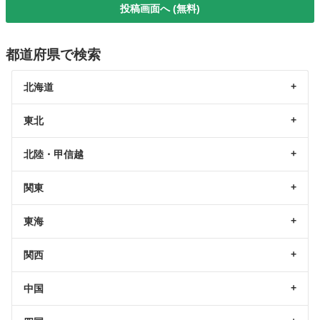
投稿画面へ (無料)
都道府県で検索
北海道
東北
北陸・甲信越
関東
東海
関西
中国