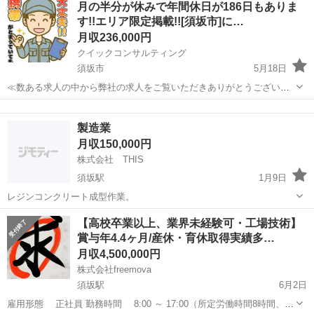
月の半分が休みで年間休日が186日もありま
その他にも掲載していない求人が長野市内にもたくさんございますの
す!!エリア限定掲載!![須坂市]に…
で、お気軽にお問い合わせ...
月収236,000円
クイックコンサルティング
須坂市
5月18日
≪数ある求人の中から弊社の求人をご覧いただきありがとうございま
す!!≫ こちらの記事は関係書類を提出しジモティー様の審査を通過し
長野
須坂市
その他
未経験
て掲載されておりますのでご安心ください！ また釣り求人などではな
製造業
く実際に募集中の求人になりま...
月収150,000円
株式会社 THIS
須坂駅
1月9日
レジンコンクリート成型作業。
長野
須坂市
須坂駅
その他
【高校卒業以上、業界未経験可・工場技術】
賞与年4.4ヶ月/産休・育休取得実績多…
月収4,500,000円
株式会社freemova
須坂駅
6月2日
雇用形態 正社員 勤務時間 8:00 ～ 17:00（所定労働時間8時間、休