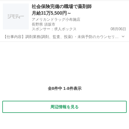
憩60分） 残業時間 月平均20時間 給与・待遇 ■年収：350万～450万
長野
須坂市
須坂駅
その他
業務
社会保険完備の職場で薬剤師
円 ■月給（基本給）：20万円～25万円 ...
月給31万5,500円～
アメリカンドラッグ小布施店
長野県 須坂市
スポンサー：求人ボックス
08月06日
【仕事内容】調剤業務(調剤、監査、投薬) ・未病予防のカウンセリン
グ ・在宅業務の取り組み など 勤務地は希望を考慮し、面接で決定
正社員
【経験・資格】<応募要件> 薬剤師 新卒可 <歓迎要件> 普通自動車免許
【給与】月給 315,5...
全8件中 1-8件表示
周辺情報を見る