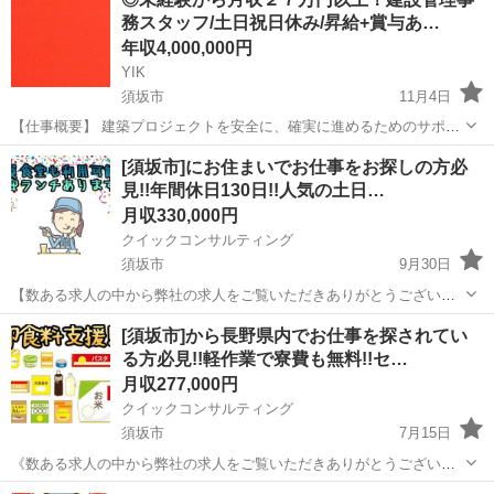
務スタッフ/土日祝日休み/昇給+賞与あ…
年収4,000,000円
YIK
須坂市
11月4日
【仕事概要】 建築プロジェクトを安全に、確実に進めるためのサポー
ト業務をお任せします。 盛り上がりを見せる建築業界で、経験ゼロか
長野
須坂市
その他
未経験
[須坂市]にお住まいでお仕事をお探しの方必
ら専門知識を身につけてみませんか？ 【仕事詳細】 ・協力スタッフの
見!!年間休日130日!!人気の土日…
手配、サポート...
月収330,000円
クイックコンサルティング
須坂市
9月30日
【数ある求人の中から弊社の求人をご覧いただきありがとうございま
す!!】 PRポイント満載の求人になりますので最後までお読みくださ
長野
須坂市
その他
未経験
[須坂市]から長野県内でお仕事を探されてい
い? こちらの求人以外にも長野県内の求人数が多く掲載できていない
る方必見!!軽作業で寮費も無料!!セ…
求人も沢山あるので、相談だけ...
月収277,000円
クイックコンサルティング
須坂市
7月15日
《数ある求人の中から弊社の求人をご覧いただきありがとうございま
す!!》 実際に募集中の求人を掲載しておりますので、ご安心ください!!
長野
須坂市
その他
社宅