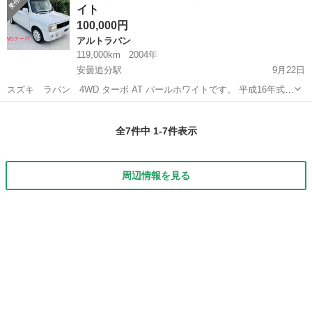
イト
100,000円
アルトラパン
119,000km
2004年
安曇追分駅
9月22日
スズキ ラパン 4WD ターボ AT パールホワイトです。 平成16年式
で、現在119,000kmとなっております。 車両乗換の為、出品いたしま
長野
北安曇郡
安曇追分駅
アルトラパン
車両
した。 下記が車両の説明となります。 禁煙車です。ペット乗車歴もあ
全7件中 1-7件表示
りませ...
周辺情報を見る