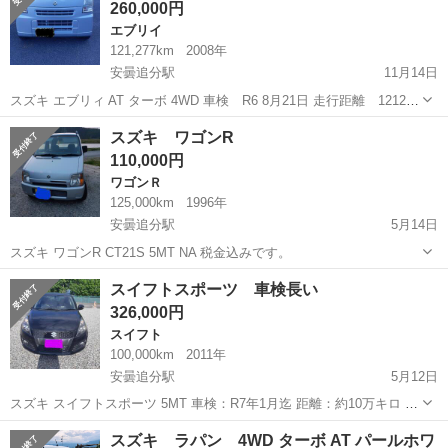
260,000円
ホイール変わ...
エブリイ
121,277km
2008年
安曇追分駅
11月14日
スズキ エブリィ AT ターボ 4WD 車検 R6 8月21日 走行距離 121277
コミコミ価格です。 ホイールは違う社外に変わります。 追記 貨物車
長野
安曇野市
安曇追分駅
エブリイ
エブリィ
スズキ ワゴンR
4人乗り 使用している為距離伸びます。
110,000円
ワゴンＲ
125,000km
1996年
安曇追分駅
5月14日
スズキ ワゴンR CT21S 5MT NA 税金込みです。
長野
安曇野市
安曇追分駅
ワゴンＲ
税金
スイフトスポーツ 車検長い
326,000円
スイフト
100,000km
2011年
安曇追分駅
5月12日
スズキ スイフトスポーツ 5MT 車検：R7年1月迄 距離：約10万キロ 修
復歴無し コミコミ価格です。 ノークレーム ノーリターンでお願いし
長野
安曇野市
安曇追分駅
スイフト
10万
スズキ ラパン 4WD ターボ AT パールホワ
ます。 現車確認可能です。 お支払は一括でお願いします。