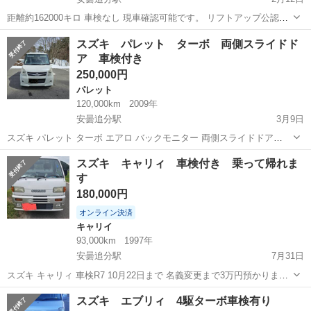
距離約162000キロ 車検なし 現車確認可能です。 リフトアップ公認
色々改造してあるので是非見に来て下さい。 名義変更完了まで2万円
長野
安曇野市
安曇追分駅
ジムニー
距離
スズキ パレット ターボ 両側スライドド
お預かり致します。 名義変更完了致しましたら振り込みにてご返金致
ア 車検付き
します。 相場が分からな...
250,000円
パレット
120,000km
2009年
安曇追分駅
3月9日
スズキ パレット ターボ エアロ バックモニター 両側スライドドア
HDDナビ 車検R8年7月 走行距離約12万キロ（普段使ってるので伸びま
長野
安曇野市
安曇追分駅
パレット
走行距離
スズキ キャリィ 車検付き 乗って帰れま
す） 全てコミコミ価格です。 現車確認可能（日にちご相談下さい）
す
分割不可 名義変更...
180,000円
オンライン決済
キャリイ
93,000km
1997年
安曇追分駅
7月31日
スズキ キャリィ 車検R7 10月22日まで 名義変更まで3万円預かりま
す。 名義変更は2週間以内にお願いします。 ノークレーム ノーリタ
長野
安曇野市
安曇追分駅
キャリイ
スズキ エブリィ 4駆ターボ車検有り
ーンでお願いします。 配送手配は出来ません。 現車確認可能です。