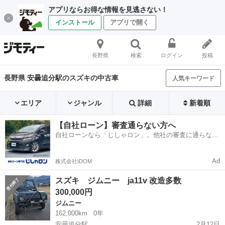
アプリならお得な情報を見逃さない！
インストール
アプリで開く
長野県
検索
ログイン
投稿
長野県 安曇追分駅のスズキの中古車
人気キーワード
エリア
ジャンル
詳細
新着順
【自社ローン】審査通らない方へ
自社ローンなら「じしゃロン」。他社の審査に通らなか
った方も
Ad
株式会社IDOM
スズキ ジムニー ja11v 改造多数
300,000円
ジムニー
162,000km
0年
安曇追分駅
2月12日