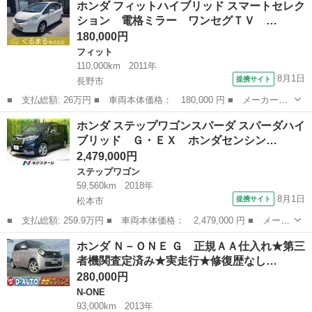
ホンダ フィットハイブリッド スマートセレク
名： ベースグレード☆カロッツェリアナビフルセグＴＶ☆ Ｂモニ
ション 電格ミラー ワンセグＴＶ …
ター☆左側パ...
180,000円
フィット
110,000km
2011年
8月1日
提携サイト
長野市
■ 支払総額: 26万円 ■ 車両本体価格： 180,000 円 ■ メーカー
名： ホンダ ■ 車種名： フィットハイブリッド ■ グレード
長野
長野市
フィット
ホンダ ステップワゴンスパーダ スパーダハイ
名： スマートセレクション 電格ミラー ワンセグＴＶ スマ－ト
ブリッド Ｇ・ＥＸ ホンダセンシン…
キ－ Ｗエアーバック...
2,479,000円
ステップワゴン
59,560km
2018年
8月1日
提携サイト
松本市
■ 支払総額: 259.9万円 ■ 車両本体価格： 2,479,000 円 ■ メーカ
ー名： ホンダ ■ 車種名： ステップワゴンスパーダ ■ グレード
長野
松本市
ステップワゴン
ホンダ Ｎ－ＯＮＥ Ｇ 正規ＡＡ仕入れ★第三
名： スパーダハイブリッド Ｇ・ＥＸ ホンダセンシング わくわ
者機関査定済み★実走行★修復歴なし…
くゲート...
280,000円
N-ONE
93,000km
2013年