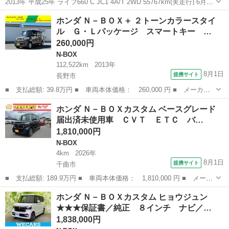
2013年 平成25年 ライフ660 C JC1 4A/T 2WD 55767km(実走行) 6月で
車検切れました 使用に伴う傷やクリア剥げややあります。腹下の酷い
長野
松本市
村井駅
ライフ
ホンダ Ｎ－ＢＯＸ＋ ２トーンカラースタイ
サビ、腐りありません。令和4年、6年の点検整備記録簿ありま...
ル Ｇ・Ｌパッケージ スマートキー …
260,000円
N-BOX
112,522km
2013年
8月1日
提携サイト
長野市
■ 支払総額: 39.8万円 ■ 車両本体価格： 260,000 円 ■ メーカー
名： ホンダ ■ 車種名： Ｎ－ＢＯＸ＋ ■ グレード名： ２トー
長野
長野市
N-BOX
ホンダ Ｎ－ＢＯＸカスタム ベースグレード
ンカラースタイル Ｇ・Ｌパッケージ スマートキー プッシュスタ
届出済未使用車 ＣＶＴ ＥＴＣ バ…
ート 両側オ...
1,810,000円
N-BOX
4km
2026年
8月1日
提携サイト
千曲市
■ 支払総額: 189.9万円 ■ 車両本体価格： 1,810,000 円 ■ メーカ
ー名： ホンダ ■ 車種名： Ｎ－ＢＯＸカスタム ■ グレード
長野
千曲市
N-BOX
ホンダ Ｎ－ＢＯＸカスタム ヒョウジュン
名： ベースグレード 届出済未使用車 ＣＶＴ ＥＴＣ バックカ
★★★保証書／純正 ８インチ ナビ／…
メラ 両側ス...
1,838,000円