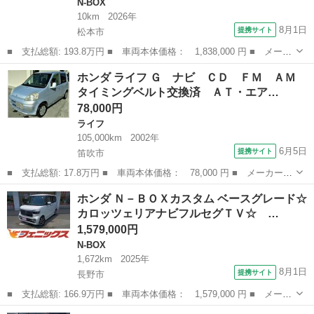
N-BOX
10km
2026年
8月1日
提携サイト
松本市
■ 支払総額: 193.8万円 ■ 車両本体価格： 1,838,000 円 ■ メーカ
ー名： ホンダ ■ 車種名： Ｎ－ＢＯＸカスタム ■ グレード
長野
松本市
N-BOX
ホンダ ライフ Ｇ ナビ ＣＤ ＦＭ ＡＭ
名： ヒョウジュン ★★★保証書／純正 ８インチ ナビ／両側電
タイミングベルト交換済 ＡＴ・エア…
動スライドド...
78,000円
ライフ
105,000km
2002年
6月5日
提携サイト
笛吹市
■ 支払総額: 17.8万円 ■ 車両本体価格： 78,000 円 ■ メーカー
名： ホンダ ■ 車種名： ライフ ■ グレード名： Ｇ ナビ Ｃ
山梨
笛吹市
ライフ
ホンダ Ｎ－ＢＯＸカスタム ベースグレード☆
Ｄ ＦＭ ＡＭ タイミングベルト交換済 ＡＴ・エアコン・パワー
カロッツェリアナビフルセグＴＶ☆ …
ウィンドウ・Ｗ...
1,579,000円
N-BOX
1,672km
2025年
8月1日
提携サイト
長野市
■ 支払総額: 166.9万円 ■ 車両本体価格： 1,579,000 円 ■ メーカ
ー名： ホンダ ■ 車種名： Ｎ－ＢＯＸカスタム ■ グレード
長野
長野市
N-BOX