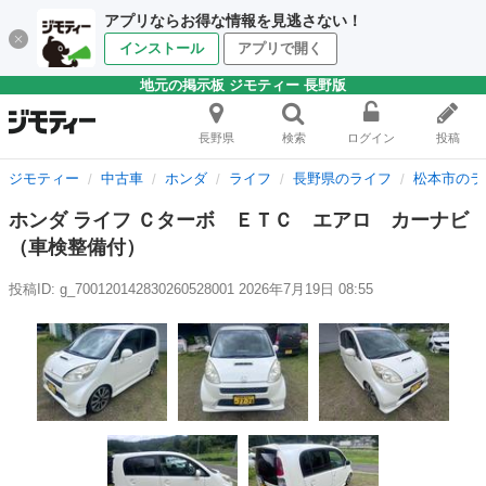
アプリならお得な情報を見逃さない！
インストール
アプリで開く
地元の掲示板 ジモティー 長野版
長野県
検索
ログイン
投稿
ジモティー
中古車
ホンダ
ライフ
長野県のライフ
松本市のラ
ホンダ ライフ Ｃターボ ＥＴＣ エアロ カーナビ
（車検整備付）
投稿ID: g_700120142830260528001
2026年7月19日 08:55