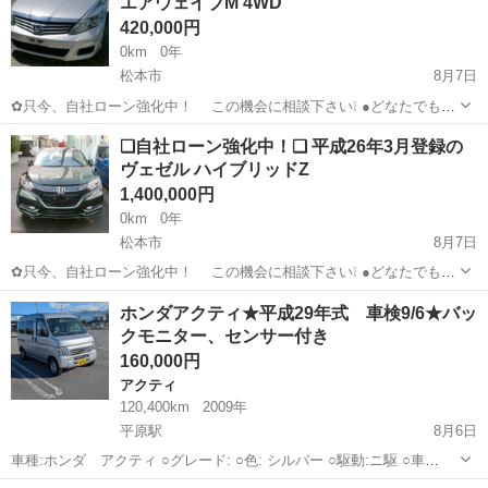
エアウェイブM 4WD
420,000円
0km
0年
松本市
8月7日
✿只今、自社ローン強化中！ この機会に相談下さい❕ ●どなたでも自
社ローン対応可能です● ・勤続年数の短い方や自営業
長野
松本市
ホンダ
車両
❑自社ローン強化中！❑ 平成26年3月登録の
の方 ・パートやアルバイト勤務の主婦の方や派遣社員の方 ・自...
ヴェゼル ハイブリッドZ
1,400,000円
0km
0年
松本市
8月7日
✿只今、自社ローン強化中！ この機会に相談下さい❕ ●どなたでも自
社ローン対応可能です● ・勤続年数の短い方や自営業
長野
松本市
ホンダ
ヴェゼル
ホンダアクティ★平成29年式 車検9/6★バッ
の方 ・パートやアルバイト勤務の主婦の方や派遣社員の方 ・自...
クモニター、センサー付き
160,000円
アクティ
120,400km
2009年
平原駅
8月6日
車種:ホンダ アクティ ○グレード: ○色: シルバー ○駆動:ニ駆 ○車
検 :2029/2 ○走行距離 :120000km ○年式:平成29年1月 ◯燃費:18〜