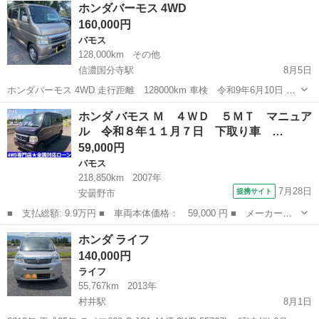
長野
小諸市
平原駅
アクティ
ホンダバーモス 4WD
20km/L ●両側スライドドア ...
160,000円
バモス
128,000km
その他
信濃国分寺駅
8月5日
ホンダバーモス 4WD 走行距離 128000km 車検 令和9年6月10日 ナ
ビ エンジン・エアコン等問題は無く調子は絶好調です。 調子は絶好
長野
上田市
信濃国分寺駅
バモス
エンジン
ホンダ バモス Ｍ ４ＷＤ ５ＭＴ マニュア
調。 綺麗な内装 禁煙 無事故 現車確認オッケー! 乗って帰るも可能で
ル 令和８年１１月７日 下取り車 …
す。
59,000円
バモス
218,850km
2007年
7月28日
提携サイト
安曇野市
■ 支払総額: 9.9万円 ■ 車両本体価格： 59,000 円 ■ メーカー
名： ホンダ ■ 車種名： バモス ■ グレード名： Ｍ ４ＷＤ
長野
安曇野市
バモス
ホンダ ライフ
５ＭＴ マニュアル 令和８年１１月７日 下取り車 ローン クレ
140,000円
ジット ■ 排気...
ライフ
55,767km
2013年
村井駅
8月1日