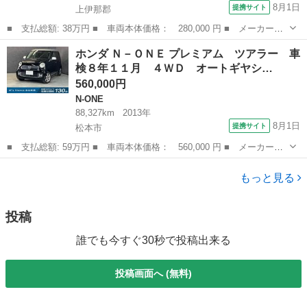
8月1日
提携サイト
上伊那郡
■ 支払総額: 38万円 ■ 車両本体価格： 280,000 円 ■ メーカー
名： ホンダ ■ 車種名： Ｎ－ＯＮＥ ■ グレード名： Ｇ 正規
長野
上伊那郡
N-ONE
ホンダ Ｎ－ＯＮＥ プレミアム ツアラー 車
ＡＡ仕入れ★第三者機関査定済み★実走行★修復歴なし★車検２年★
検８年１１月 ４ＷＤ オートギヤシ…
法定整備★プッシ...
560,000円
N-ONE
88,327km
2013年
8月1日
提携サイト
松本市
■ 支払総額: 59万円 ■ 車両本体価格： 560,000 円 ■ メーカー
名： ホンダ ■ 車種名： Ｎ－ＯＮＥ ■ グレード名： プレミア
長野
松本市
N-ONE
ム ツアラー 車検８年１１月 ４ＷＤ オートギヤシフト スマー
もっと見る
トキー ナビ Ａ...
投稿
誰でも今すぐ30秒で投稿出来る
投稿画面へ (無料)