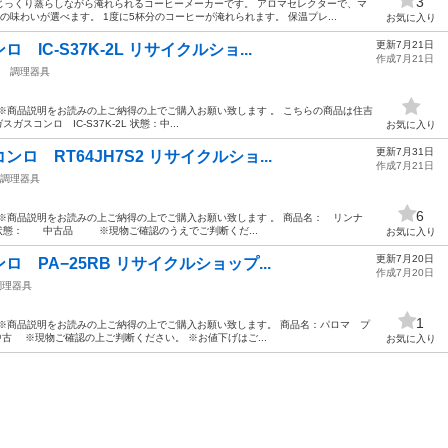
3
じっくり蒸らしながら淹れられるコーヒーメーカーです。 アロマセレクターで、マ
味わいが選べます。 1度に5杯分のコーヒーが淹れられます。 保温プレ...
お気に入り
更新7月21日
IC-S37K-2L リサイクルショ...
作成7月21日
調理器具
※商品説明をお読みの上ご納得の上でご購入お願い致します 。 こちらの商品は住吉
スコンロ IC-S37K-2L 状態：中...
お気に入り
更新7月31日
 RT64JH7S2 リサイクルショ...
作成7月21日
調理器具
6
※商品説明をお読みの上ご納得の上でご購入お願い致します 。 商品名： リンナ
2 状態： 中古品 ※現物ご確認のうえでご判断くだ...
お気に入り
更新7月20日
 PA−25RB リサイクルショップ...
作成7月20日
調理器具
1
※商品説明をお読みの上ご納得の上でご購入お願い致します。 商品名：パロマ プ
 中古 ※現物ご確認の上ご判断ください。 ※お値下げはご...
お気に入り