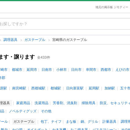
地元の掲示板 ジモティー
調理器具
ガステーブル
宮崎県のガステーブル
ます・譲ります
全433件
宮崎市
都城市
延岡市
日南市
小林市
日向市
串間市
西都市
えびの市
杵郡
原駅
南宮崎駅
西都城駅
都城駅
日向新富駅
延岡駅
加納駅
五十
理器具
家庭用品
洗濯用品
芳香剤、消臭剤
掃除用具
防災、セキュリテ
用品
ノベルティグッズ
その他
ツール
ガステーブル
包丁、ナイフ
まな板
鍋、グリル
計量器具
調理
、飯台
かつ箱
オイルポット
かき氷機
たこ焼き器
パスタマシーン
その