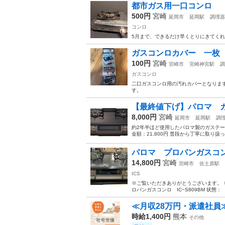
都市ガス用一口コンロ
500円
宮崎
延岡市
延岡駅
調理器
コンロ
5月まで、できるだけ早くとりにきてくれ
ガスコンロカバー 一枚
100円
宮崎
宮崎市
宮崎神宮駅
調
ガスコンロ
二口ガスコンロ用の汚れカバーとなります
す。
【最終値下げ】パロマ ガ
8,000円
宮崎
延岡市
延岡駅
調
約2年半ほど使用したパロマ製のガステーブルに
金額：21,800円 普段から丁寧に取り扱
パロマ プロパンガスコンロ 
14,800円
宮崎
宮崎市
佐土原駅
ICS
※ご覧いただきありがとうございます。 
ロパンガスコンロ IC−S809BM 状態
≪月収28万円・派遣社員
時給1,400円
熊本
その他