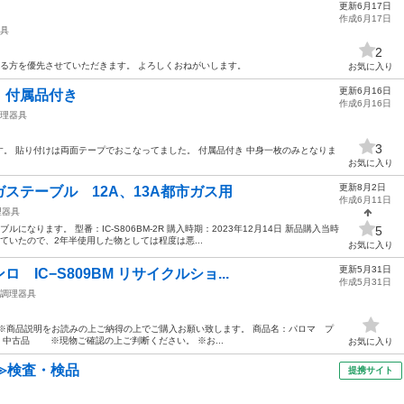
更新6月17日
作成6月17日
具
2
る方を優先させていただきます。 よろしくおねがいします。
お気に入り
更新6月16日
 付属品付き
作成6月16日
理器具
3
。 貼り付けは両面テープでおこなってました。 付属品付き 中身一枚のみとなりま
お気に入り
更新8月2日
ステーブル 12A、13A都市ガス用
作成6月11日
理器具
なります。 型番：IC-S806BM-2R 購入時期：2023年12月14日 新品購入当時
5
っていたので、2年半使用した物としては程度は悪...
お気に入り
更新5月31日
IC−S809BM リサイクルショ...
作成5月31日
調理器具
※商品説明をお読みの上ご納得の上でご購入お願い致します。 商品名：パロマ プ
： 中古品 ※現物ご確認の上ご判断ください。 ※お...
お気に入り
≫検査・検品
提携サイト