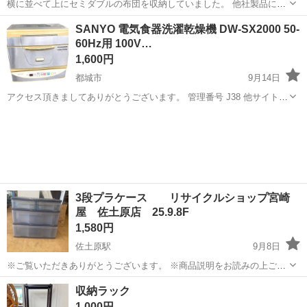
横に並べて上にセミダブルの布団を収納していました。 他社製品に比
べ天板がしっかりしているので重さで凹んだりしません。 引越しに伴
宮崎
都城市
西都城駅
収納家具
押入れ
SANYO 電気食器洗濯乾燥機 DW-SX2000 50-
い不用になったのでお譲りします。 【奥行74cm】押入れ用フィッツ
60Hz用 100V…
ユニットケース (幅39×高...
1,600円
都城市
9月14日
アクセス頂きましてありがとうございます。 管理番号 J38 他サイト同
時掲載中 ●品名 SANYO 食器洗い乾燥機 ●状態 経年による全体的使用
宮崎
都城市
収納家具
SANYO
感、サビ、汚れ、小傷等ございます。 動作確認済み。 基本動作問題あ
りませんで...
3段プラケース リサイクルショップ宮崎
屋 佐土原店 25.9.8F
1,580円
佐土原駅
9月8日
※ご覧いただきありがとうございます。 ※商品説明をお読みの上ご納
得の上でご購入お願い致します。 商品名：3段プラケース 状態： 中
宮崎
宮崎市
佐土原駅
収納家具
プラケース
収納ラック
古品 幅 60 奥行 40 高さ 54 ※現物ご確認の上ご判断
1,000円
くださ...