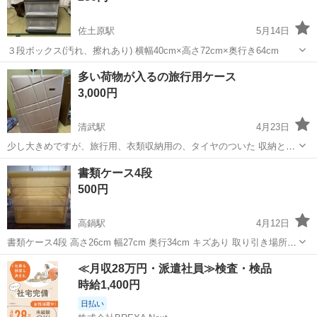
佐土原駅
5月14日
３段ボックス(汚れ、擦れあり) 横幅40cm×高さ72cm×奥行き64cm
宮崎
宮崎市
佐土原駅
収納家具
ボックス
多い荷物が入るの旅行用ケース
3,000円
清武駅
4月23日
少し大きめですが、旅行用、衣類収納用の、タイヤのついた 収納とか
旅行での荷物入れにさいてきです。 縦の長さ８０センチ、横が５０セ
宮崎
宮崎市
清武駅
収納家具
ケース
書類ケース4段
ンチ、幅が３０センチと 結構大きめではあります。 品物も目立った傷
500円
も殆どありません。 使用用...
高鍋駅
4月12日
書類ケース4段 高さ26cm 幅27cm 奥行34cm キズあり 取り引き場所は
宮崎市内は仕事で行くことあるので市内も大丈夫です😃
宮崎
児湯郡
高鍋駅
収納家具
ケース
≪月収28万円・派遣社員≫検査・検品
時給1,400円
日払い