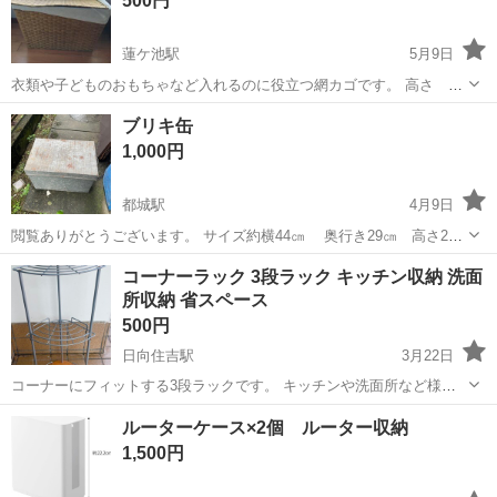
500円
蓮ケ池駅
5月9日
衣類や子どものおもちゃなど入れるのに役立つ網カゴです。 高さ
36cm 横幅 55cm 奥行 35cm アジアン雑貨風でもあるので、アジア
宮崎
宮崎市
蓮ケ池駅
収納家具
カゴ
ブリキ缶
ン雑貨好きな方にもオススメです。 興味のある方はよろしくお願いし
1,000円
ます😄 9日㈮、1...
都城駅
4月9日
閲覧ありがとうございます。 サイズ約横44㎝ 奥行き29㎝ 高さ29
㎝ 中古になります。 サビ、傷あります。
宮崎
都城市
都城駅
収納家具
ブリキ
コーナーラック 3段ラック キッチン収納 洗面
所収納 省スペース
500円
日向住吉駅
3月22日
コーナーにフィットする3段ラックです。 キッチンや洗面所など様々
な場所で使えます。 【サイズ】約高さ55cm×幅30cm×奥行き25cm
宮崎
宮崎市
日向住吉駅
収納家具
ラック
ルーターケース×2個 ルーター収納
【素材】金属、木製 使用に伴う小傷や汚れがあります。 写真でご確認
1,500円
ください。 不...