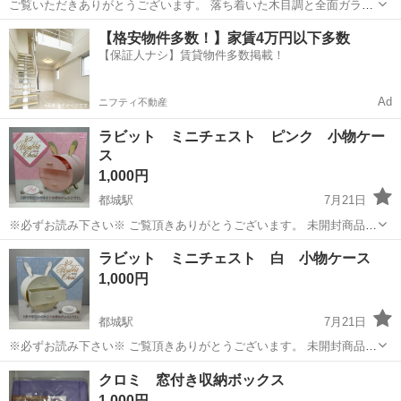
ご覧いただきありがとうございます。 落ち着いた木目調と全面ガラス
扉が特徴の大型キャビネットです。 お部屋の片付けに伴い、お引き取
宮崎
宮崎市
宮崎神宮駅
収納家具
ガラス
【格安物件多数！】家賃4万円以下多数
りいただける方にお譲りいたします。 【商品の状態】 • 経年・使用に
【保証人ナシ】賃貸物件多数掲載！
伴う小傷やスレ、うっすらと...
Ad
ニフティ不動産
ラビット ミニチェスト ピンク 小物ケー
ス
1,000円
都城駅
7月21日
※必ずお読み下さい※ ご覧頂きありがとうございます。 未開封商品と
なります。 ※多数のお問い合わせを頂いておりますので、返信が遅れ
宮崎
都城市
都城駅
収納家具
ミニチェスト
ラビット ミニチェスト 白 小物ケース
る場合があります。ご理解、ご了承のほどよろしくお願い致します。
1,000円
※お問い合わせ後、返信に...
都城駅
7月21日
※必ずお読み下さい※ ご覧頂きありがとうございます。 未開封商品と
なります。 ※多数のお問い合わせを頂いておりますので、返信が遅れ
宮崎
都城市
都城駅
収納家具
ミニチェスト
クロミ 窓付き収納ボックス
る場合があります。ご理解、ご了承のほどよろしくお願い致します。
1,000円
※お問い合わせ後、返信に...