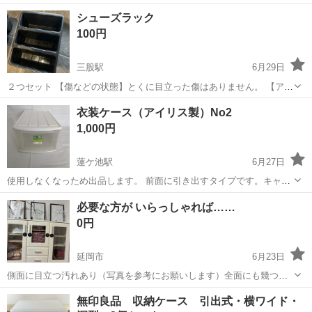
ださい。 size 高さ 87cm 全幅 80cm 奥行 35cm 現物引き渡しに
宮崎
宮崎市
宮崎神宮駅
収納家具
ラタンチェスト
シューズラック
なります。
100円
三股駅
6月29日
２つセット 【傷などの状態】とくに目立った傷はありません。 【アピ
ールポイント】状態はいいのでまだまだ使えます！ 【希望取引場所】
宮崎
北諸県郡
三股駅
収納家具
シューズラック
衣装ケース（アイリス製）No2
三股町トライアル 上記の条件に合わせてくださる方を優先させていた
1,000円
だきます。 （早いもの...
蓮ケ池駅
6月27日
使用しなくなっため出品します。 前面に引き出すタイプです。キャス
ターはありません。 外箱が透明ではないので前面からしか中身がわか
宮崎
宮崎市
蓮ケ池駅
収納家具
アイリス
必要な方が いらっしゃれば……
らないようになっています。 外形寸法 約 幅 42.6cm × 奥行 74c...
0円
延岡市
6月23日
側面に目立つ汚れあり（写真を参考にお願いします）全面にも幾つか
汚れて見える箇所有り。 前面にはシールを貼っています。剥いだらシ
宮崎
延岡市
収納家具
無印良品 収納ケース 引出式・横ワイド・
ール跡が残る可能性あり!! ケース内と飾りの絵は私物になりますが必