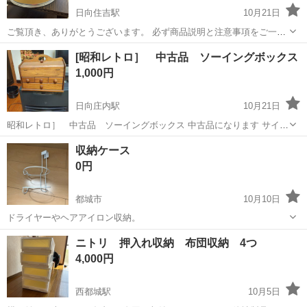
日向住吉駅
10月21日
ご覧頂き、ありがとうございます。 必ず商品説明と注意事項をご一読
ください。 商品説明と注意事項にご納得頂けましたら、ご購入の検討
宮崎
宮崎市
日向住吉駅
収納家具
box
[昭和レトロ］ 中古品 ソーイングボックス
をお願い致します。 こちらの商品は【住吉店】にございます。 ーーー
1,000円
ーーーーー ...
日向庄内駅
10月21日
昭和レトロ］ 中古品 ソーイングボックス 中古品になります サイズ
22㌢X36㌢X30㌢になります ☆最初のご質問で48時間以内の〇日〇時
宮崎
都城市
日向庄内駅
収納家具
レトロ
収納ケース
に現物確認出来るかでお願い致します。 (取引可能ですか?日時の無
0円
いものは返信致し...
都城市
10月10日
ドライヤーやヘアアイロン収納。
宮崎
都城市
収納家具
ケース
ニトリ 押入れ収納 布団収納 4つ
4,000円
西都城駅
10月5日