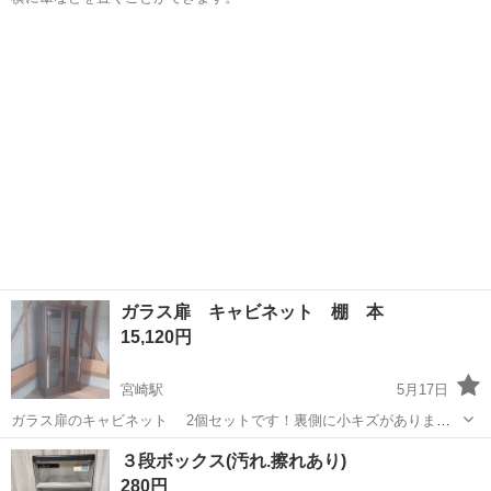
宮崎
宮崎市
田吉駅
収納家具
ガラス扉 キャビネット 棚 本
15,120円
宮崎駅
5月17日
ガラス扉のキャビネット 2個セットです！裏側に小キズがあります
が綺麗な状態かと思います！ サイズ 高さ 約188 cm 横幅 約４３cm
宮崎
宮崎市
宮崎駅
収納家具
ガラス
３段ボックス(汚れ.擦れあり)
奥行き 約39cm
280円