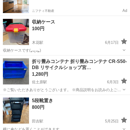
Ad
ニフティ不動産
収納ケース
100円
木花駅
6月17日
収納ケースです(⁎ᴗ͈ˬᴗ͈⁎)
宮崎
宮崎市
木花駅
収納家具
ケース
折り畳みコンテナ 折り畳みコンテナ CR-S50-
DB リサイクルショップ宮…
1,280円
佐土原駅
6月3日
※ご覧いただきありがとうございます。 ※商品説明をお読みの上ご納
得の上でご購入お願い致します。 商品名: 折り畳みコンテナ 折り畳み
宮崎
宮崎市
佐土原駅
収納家具
コンテナ
5段靴置き
コンテナ CR-S50-DB 状態： 中古品 ※現物ご確認の上ご判断くださ
800円
い。...
田吉駅
5月25日
横に傘などを置くことができます。