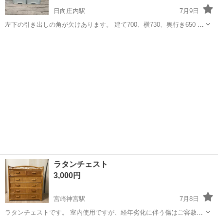
日向庄内駅
7月9日
左下の引き出しの角が欠けあります。 建て700、横730、奥行き650 一
度は洗いましたがまたほこりかぶってしまいました。 現状渡しになり
宮崎
都城市
日向庄内駅
収納家具
ケース
ます。 必ずお住まい、希望取り引き日時入れて問い合わせ下さい。 早
めの引き取り優先させ...
ラタンチェスト
3,000円
宮崎神宮駅
7月8日
ラタンチェストです。 室内使用ですが、経年劣化に伴う傷はご容赦く