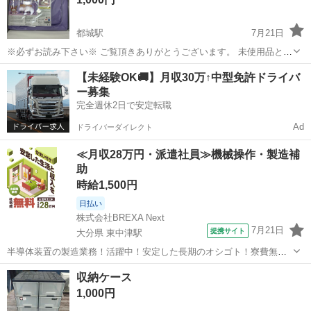
都城駅
7月21日
※必ずお読み下さい※ ご覧頂きありがとうございます。 未使用品とな
ります。 ※多数のお問い合わせを頂いておりますので、返信が遅れる
宮崎
都城市
都城駅
収納家具
クロミ
【未経験OK🚚】月収30万↑中型免許ドライバ
場合があります。ご理解、ご了承のほどよろしくお願い致します。 ※
ー募集
お問い合わせ後、返信に対...
完全週休2日で安定転職
Ad
ドライバーダイレクト
≪月収28万円・派遣社員≫機械操作・製造補
助
時給1,500円
日払い
株式会社BREXA Next
7月21日
提携サイト
大分県 東中津駅
半導体装置の製造業務！活躍中！安定した長期のオシゴト！寮費無料
★赴任旅費会社負担◎20代～40代の男性活躍中★未経験活躍中！高時
大分
中津市
東中津駅
その他
収納ケース
給1,500円！《大分県中津市》 人気の工場のお仕事 ◇半導体装置内部
1,000円
のシート製造◇ ＊クリー...