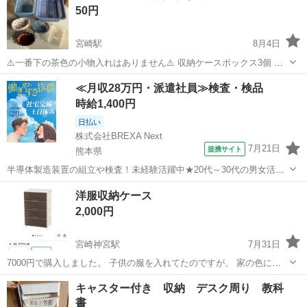
50円
宮崎駅
8月4日
⚠️一番下の茶色の小物入れはありません⚠️ 収納ケースボックス3個 小
物入れ2個 透明ケースベタつきあり。 左上水色ケース、状態悪め。 ノ
宮崎
宮崎市
宮崎駅
収納家具
ケース
≪月収28万円・派遣社員≫検査・検品
ークレームでお願いします。 神経質な方は御遠慮ください。
時給1,400円
日払い
株式会社BREXA Next
7月21日
提携サイト
熊本県
半導体製造装置の組立や検査！未経験活躍中★20代～30代の男女活躍
中★ワンルーム寮完備！赴任旅費会社負担！マイカー通勤OK！無料駐
熊本
その他
洋服収納ケース
車場あり！正社員登用あり！《熊本県菊池郡大津町》 人気の工場のお
2,000円
仕事 ◇半導体製造装置の組立...
宮崎神宮駅
7月31日
7000円で購入しました。 子供の服を入れてたのですが、 家の色に合
わず、新しく買った為使わなくなりました。 ほぼ未使用に近いかと思
宮崎
東諸県郡
宮崎神宮駅
収納家具
ケース
キャスター付き 収納 デスク周り 教科
います
書