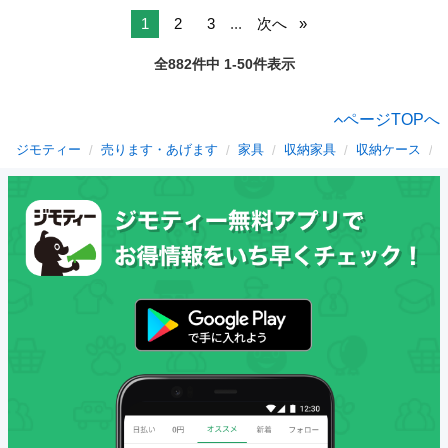
1
2
3
...
次へ
全882件中 1-50件表示
ページTOPへ
ジモティー
売ります・あげます
家具
収納家具
収納ケース