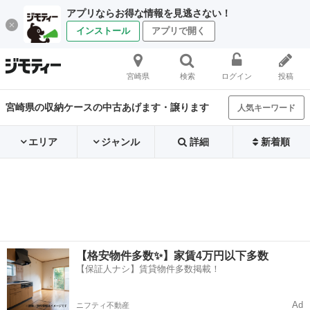
アプリならお得な情報を見逃さない！
インストール
アプリで開く
宮崎県
検索
ログイン
投稿
宮崎県の収納ケースの中古あげます・譲ります
人気キーワード
エリア
ジャンル
詳細
新着順
【格安物件多数✨】家賃4万円以下多数
【保証人ナシ】賃貸物件多数掲載！
Ad
ニフティ不動産