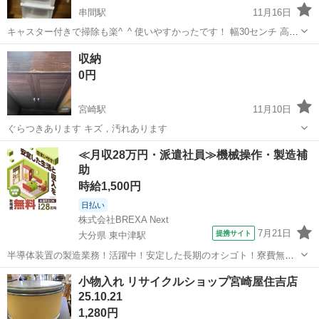
串間駅
11月16日
キャスター付きで掃除も楽^_^ 使いやすかったです！ 幅30センチ 高さ
62センチ 奥行40センチ
宮崎
串間市
串間駅
収納家具
キャスター
収納
0円
宮崎駅
11月10日
ぐらつきあります キズ，汚れあります
宮崎
宮崎市
宮崎駅
収納家具
キズ
≪月収28万円・派遣社員≫機械操作・製造補
助
時給1,500円
日払い
株式会社BREXA Next
7月21日
提携サイト
大分県 東中津駅
半導体装置の製造業務！活躍中！安定した長期のオシゴト！寮費無料
★赴任旅費会社負担◎20代～40代の男性活躍中★未経験活躍中！高時
大分
中津市
東中津駅
その他
小物入れ リサイクルショップ宮崎屋住吉店
給1,500円！《大分県中津市》 人気の工場のお仕事 ◇半導体装置内部
25.10.21
のシート製造◇ ＊クリー...
1,280円