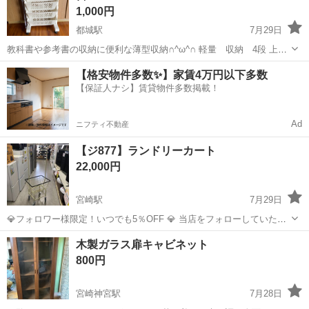
1,000円
都城駅
7月29日
教科書や参考書の収納に便利な薄型収納∩^ω^∩ 軽量 収納 4段 上の
ティッシュ入れは蓋が開閉可能 縦64.5 横39 奥行き19 使用感あり 出
宮崎
都城市
都城駅
収納家具
教科書
【格安物件多数✨】家賃4万円以下多数
品にあたりお掃除しましたが、汚れあります>< 実家
【保証人ナシ】賃貸物件多数掲載！
Ad
ニフティ不動産
【ジ877】ランドリーカート
22,000円
宮崎駅
7月29日
💎フォロワー様限定！いつでも5％OFF 💎 当店をフォローしていただ
いているお客様には、表示価格からいつでも5％割引いたします！ 店
宮崎
宮崎市
宮崎駅
収納家具
木製ガラス扉キャビネット
頭でフォロー画面をご提示いただければ適用されます♪ 〓〓〓〓〓〓
800円
〓〓〓〓〓〓〓...
宮崎神宮駅
7月28日