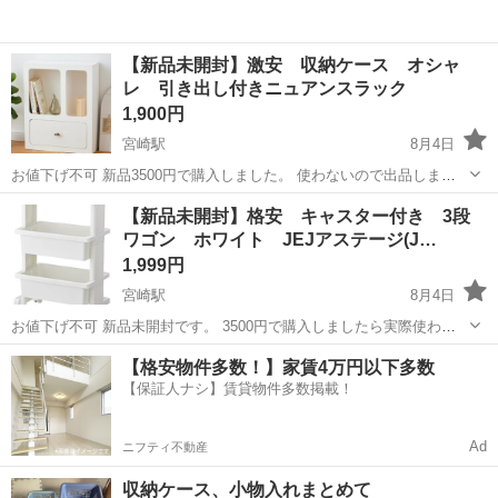
【新品未開封】激安 収納ケース オシャ
レ 引き出し付きニュアンスラック
1,900円
宮崎駅
8月4日
お値下げ不可 新品3500円で購入しました。 使わないので出品しま
す。 一度も開封してない新品未開封です。 場所は宮崎市内で考えてま
宮崎
宮崎市
宮崎駅
収納家具
スリーコインズ
【新品未開封】格安 キャスター付き 3段
す。 引き取りにきていただける方を優先にします。 どうしても引き取
ワゴン ホワイト JEJアステージ(J…
りが困難な方は一度...
1,999円
宮崎駅
8月4日
お値下げ不可 新品未開封です。 3500円で購入しましたら実際使わな
かったので出品します。 在庫は4つあります。 必要な数だけ欲しい方
宮崎
宮崎市
宮崎駅
収納家具
アステージ
【格安物件多数！】家賃4万円以下多数
はコメントくださればご対応させていただきます。 サイズは画像に載
【保証人ナシ】賃貸物件多数掲載！
せてます。 キャスター...
Ad
ニフティ不動産
収納ケース、小物入れまとめて