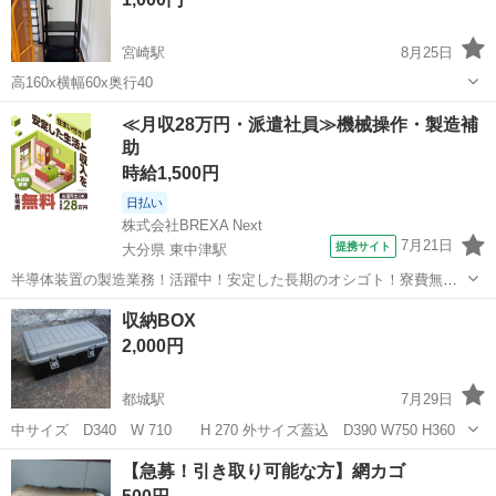
宮崎駅
8月25日
高160x横幅60x奥行40
宮崎
宮崎市
宮崎駅
収納家具
ラック
≪月収28万円・派遣社員≫機械操作・製造補
助
時給1,500円
日払い
株式会社BREXA Next
7月21日
提携サイト
大分県 東中津駅
半導体装置の製造業務！活躍中！安定した長期のオシゴト！寮費無料
★赴任旅費会社負担◎20代～40代の男性活躍中★未経験活躍中！高時
大分
中津市
東中津駅
その他
収納BOX
給1,500円！《大分県中津市》 人気の工場のお仕事 ◇半導体装置内部
2,000円
のシート製造◇ ＊クリー...
都城駅
7月29日
中サイズ D340 W 710 H 270 外サイズ蓋込 D390 W750 H360
宮崎
都城市
都城駅
収納家具
【急募！引き取り可能な方】網カゴ