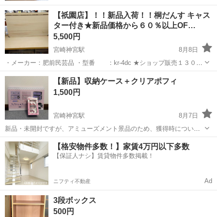
【祇園店】！！新品入荷！！桐だんす キャス
ター付き★新品価格から６０％以上OF…
5,500円
宮崎神宮駅
8月8日
・メーカー：肥前民芸品 ・型番 ：kr-4dc ★ショップ販売１３００
０円の商品が大特価！！★ 高い調湿性: 湿気が多いときは水分を吸
宮崎
宮崎市
宮崎神宮駅
収納家具
【新品】収納ケース＋クリアポフィ
い、乾燥しているときは放出します。 防虫・防火性: 虫が嫌う成分...
1,500円
宮崎神宮駅
8月7日
新品・未開封ですが、アミューズメント景品のため、獲得時についた
箱の細かな傷やへこみがある場合がございます。また、自宅保管品と
宮崎
宮崎市
宮崎神宮駅
収納家具
新品
【格安物件多数！】家賃4万円以下多数
なりますので、あらかじめご了承ください。 ご理解いただける方の
【保証人ナシ】賃貸物件多数掲載！
み、ご購入をお願いいたします。
Ad
ニフティ不動産
3段ボックス
500円