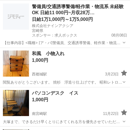
宮崎
宮崎市
清武駅
収納家具
カゴ
警備員/交通誘導警備/軽作業・物流系 未経験
OK 日給11 000円~月収28万…
日給1万1,000円～1万5,000円
株式会社ナインアクシア
宮崎県
スポンサー：求人ボックス
08月08日
【仕事内容】<職種> [ア・パ]警備員、交通誘導警備、軽作業・物流そ
の他 <雇用形態> アルバイト・パート <給与> [ア・パ]日給11,000円～
アルバイト・パート
和風 小物入れ
15,000円 交通費:一部支給 遠方の方には一部支給しております。 日給
1,000円
に一律手...
西都城駅
3月23日
閲覧ありがとうございます。 焼杉 浮造り仕上げです。 昭和レトロ好
きな方どうぞ 3段目引き出し汚れあり 神経質な方の購入はお控えくだ
宮崎
都城市
西都城駅
収納家具
焼杉
パソコンデスク イス
さい
1,000円
南宮崎駅
11月22日
大塚まで、できるだけ早くとりにきてくれる方を優先させていただき
ます。 よろしくおねがいします。
宮崎
宮崎市
南宮崎駅
収納家具
イス