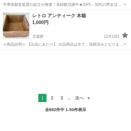
半導体製造装置の組立や検査！未経験活躍中★20代～30代の男女活躍
中★ワンルーム寮完備！赴任旅費会社負担！マイカー通勤OK！無料駐
熊本
その他
レトロ アンティーク 木箱
車場あり！正社員登用あり！《熊本県菊池郡大津町》 人気の工場のお
1,000円
仕事 ◇半導体製造装置の組立...
児湯郡
12月10日
≪商品説明≫ 【出品にあたり】 出品商品は全て、清掃済みとなりま
す。 なお、木の劣化を鑑みて水拭きはしていません 【商品コンディシ
宮崎
児湯郡
収納家具
木箱
ョンランク】 C 【ランク詳細】 Ｎ・・・新品・未使用品 Ｓ・・・新
古品または新品同様、未...
1
2
3
...
次へ
全882件中 1-50件表示