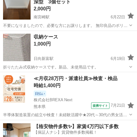
深型 3個セット
要で有れば、ぬいぐるみ🧸以外...
2,000円
南宮崎駅
6月22日
不要になりましたので、必要な方にお譲りします。 無印良品のポリプ
ロピレンケース引出式・横ワイド・深型です。 3個セットのお値段に
宮崎
宮崎市
南宮崎駅
収納家具
収納ケース
なります。 書類や小物の整理に便利な半透明の収納ケースです。 外寸
1,000円
は約幅37cm、奥行き26...
日向新富駅
6月19日
折りたたみ式収納ケースです。新品、未使用品です。
宮崎
西都市
日向新富駅
収納家具
≪月収28万円・派遣社員≫検査・検品
時給1,400円
日払い
株式会社BREXA Next
7月21日
提携サイト
熊本県
半導体製造装置の組立や検査！未経験活躍中★20代～30代の男女活躍
中★ワンルーム寮完備！赴任旅費会社負担！マイカー通勤OK！無料駐
熊本
その他
【格安物件多数✨】家賃4万円以下多数
車場あり！正社員登用あり！《熊本県菊池郡大津町》 人気の工場のお
【保証人ナシ】賃貸物件多数掲載！
仕事 ◇半導体製造装置の組立...