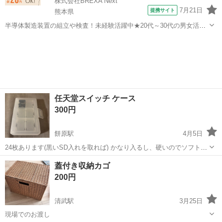
株式会社BREXA Next
7月21日
提携サイト
熊本県
半導体製造装置の組立や検査！未経験活躍中★20代～30代の男女活躍
中★ワンルーム寮完備！赴任旅費会社負担！マイカー通勤OK！無料駐
熊本
その他
車場あり！正社員登用あり！《熊本県菊池郡大津町》 人気の工場のお
仕事 ◇半導体製造装置の組立...
任天堂スイッチ ケース
300円
餅原駅
4月5日
24枚あります(黒いSD入れを取れば) かなり入るし、硬いのでソフトが
落ちたりはないです 子供のソフト入れにもおすすめです
宮崎
都城市
餅原駅
収納家具
任天堂
蓋付き収納カゴ
200円
清武駅
3月25日
現場でのお渡し