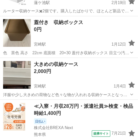
蓮ケ池駅
2月19日
ルーター収納ケース✖️2個です。購入したばかりで、ほとんど新品で
す。ホワイトです。
宮崎
宮崎市
蓮ケ池駅
収納家具
ルーター
蓋付き 収納ボックス
0円
宮崎駅
1月12日
色 茶色 高さ 22cm 底面積 20×30 蓋付き収納ボックス 目立つ汚れ
ありません 1/12限定です
宮崎
宮崎市
宮崎駅
収納家具
ボックス
大きめの収納ケース
2,000円
宮崎駅
1月4日
洋服や少し大きめの荷物など色々な物が入れれる収納ケースとなって
ます。 荷物を入れてから押し入れにも直せます。
宮崎
宮崎市
宮崎駅
収納家具
ケース
≪入寮・月収28万円・派遣社員≫検査・検品
時給1,400円
日払い
株式会社BREXA Next
7月21日
提携サイト
熊本県