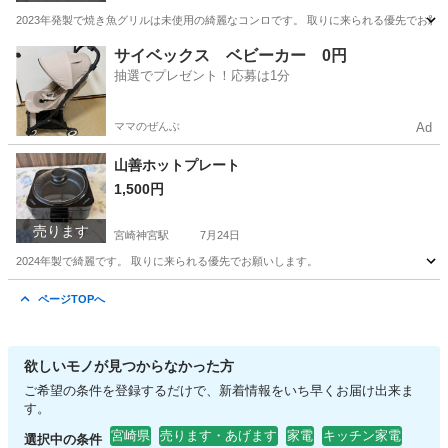
2023年発製で焼き魚グリルは未使用の綺麗なコンロです。 取りに来られる優先でお願
宮崎
宮崎市
宮崎神宮駅
調理器具
サイベックス ベビーカー 0円
抽選でプレゼント！応募は1分
ママのぜんぶ
Ad
山善ホットプレート
1,500円
売ります
宮崎神宮駅
7月24日
2024年製で綺麗です。 取りに来られる優先でお願いします。
宮崎
宮崎市
宮崎神宮駅
キッチン家電
ページTOPへ
欲しいモノが見つからなかった方
ご希望の条件を登録するだけで、新着情報をいち早くお届け出来ま
す。
宮崎県
売ります・あげます
家電
キッチン家電
選択中の条件