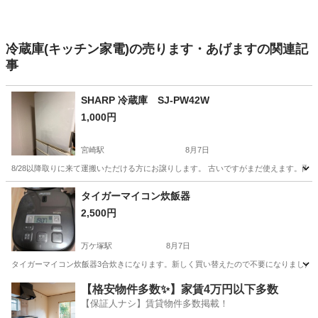
冷蔵庫(キッチン家電)の売ります・あげますの関連記
事
SHARP 冷蔵庫 SJ-PW42W
1,000円
宮崎駅
8月7日
8/28以降取りに来て運搬いただける方にお譲りします。 古いですがまだ使えます。両開きで
宮崎
宮崎市
宮崎駅
キッチン家電
タイガーマイコン炊飯器
2,500円
万ケ塚駅
8月7日
タイガーマイコン炊飯器3合炊きになります。新しく買い替えたので不要になりました
宮崎
都城市
万ケ塚駅
キッチン家電
【格安物件多数✨】家賃4万円以下多数
【保証人ナシ】賃貸物件多数掲載！