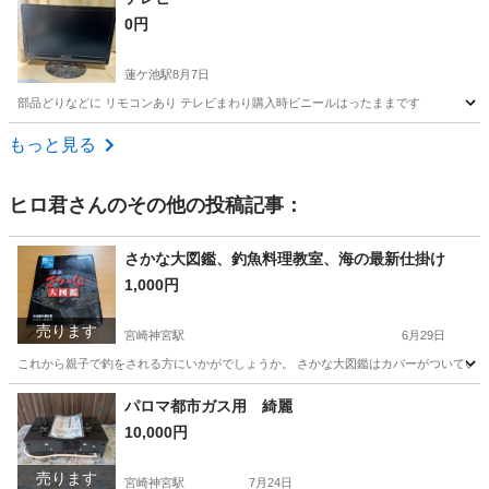
0円
蓮ケ池駅
8月7日
部品どりなどに リモコンあり テレビまわり購入時ビニールはったままです
宮崎
宮崎市
蓮ケ池駅
テレビ
部品
もっと見る
ヒロ君
さんのその他の投稿記事：
さかな大図鑑、釣魚料理教室、海の最新仕掛け
1,000円
売ります
宮崎神宮駅
6月29日
これから親子で釣をされる方にいかがでしょうか。 さかな大図鑑はカバーがついているので本
宮崎
宮崎市
宮崎神宮駅
雑誌
パロマ都市ガス用 綺麗
10,000円
売ります
宮崎神宮駅
7月24日