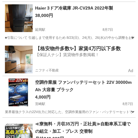
宮崎
延岡市
延岡駅
生活家電
Haier 3ドア冷蔵庫 JR-CV29A 2022年製
38,000円
延岡駅
8月7日
■引取について 引越しまで使用するため 8/23(日)、24(月)、26(水)の中から調整をお願いし
宮崎
延岡市
延岡駅
キッチン家電
【格安物件多数✨】家賃4万円以下多数
【保証人ナシ】賃貸物件多数掲載！
ニフティ不動産
Ad
空調作業服 ファンバッテリーセット 22V 30000m
Ah 大容量 ブラック
4,000円
宮崎駅
8月7日
業界最強クラスの22V出力に対応した、空調作業服用のファン・バッテリーセットです。3
宮崎
宮崎市
宮崎駅
その他
mAh
≪寮無料・月収35万円・正社員≫自動車系工場で
の組立・加工・プレス 交替制