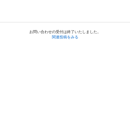
お問い合わせの受付は終了いたしました。
関連投稿をみる
初めての方へ
利用規約
プライバシーポリシー
プライバシー・ステートメント
健全化に資する運用方針
お問い合わせ
運営会社
サイトマップ
ご利用ガイド
フリーワードで探す
PC版で表示
都道府県選択
特定商取引法の表示
利用者情報の外部送信について