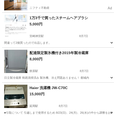
ニフティ不動産
Ad
1万3千で買ったスチームヘアブラシ
5,000円
宮崎神宮駅
8月7日
間違って2個買ったので出品します。
宮崎
宮崎市
宮崎神宮駅
美容家電
配達限定製氷機付き2015年製冷蔵庫
8,000円
餅原駅
8月7日
日立製冷蔵庫 簡易清掃済み 製氷機、冷え問題ありません！ 都城内
宮崎
都城市
餅原駅
キッチン家電
Haier 洗濯機 JW-C70C
15,000円
延岡駅
8月7日
■引取について 引越しまで使用するため 8/23(日)、24(月)、26(水)の中から調整をお願いし