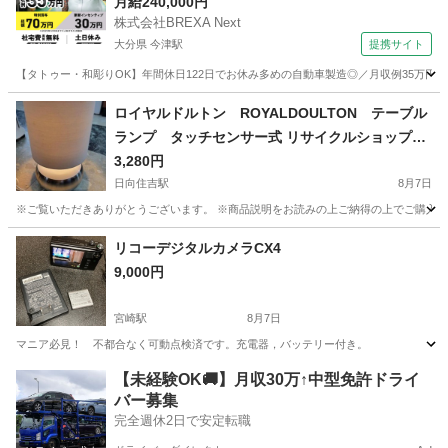
月給240,000円
株式会社BREXA Next
大分県 今津駅
提携サイト
【タトゥー・和彫りOK】年間休日122日でお休み多めの自動車製造◎／月収例35万円
大分
中津市
今津駅
その他
ロイヤルドルトン ROYALDOULTON テーブル
ランプ タッチセンサー式 リサイクルショップ宮
崎屋 住吉店26.8.7
3,280円
日向住吉駅
8月7日
※ご覧いただきありがとうございます。 ※商品説明をお読みの上ご納得の上でご購入お願い
宮崎
宮崎市
日向住吉駅
その他
ロイヤルドルトン
リコーデジタルカメラCX4
9,000円
宮崎駅
8月7日
マニア必見！ 不都合なく可動点検済です。充電器，バッテリー付き。
宮崎
宮崎市
宮崎駅
カメラ
充電器
【未経験OK🚚】月収30万↑中型免許ドライ
バー募集
完全週休2日で安定転職