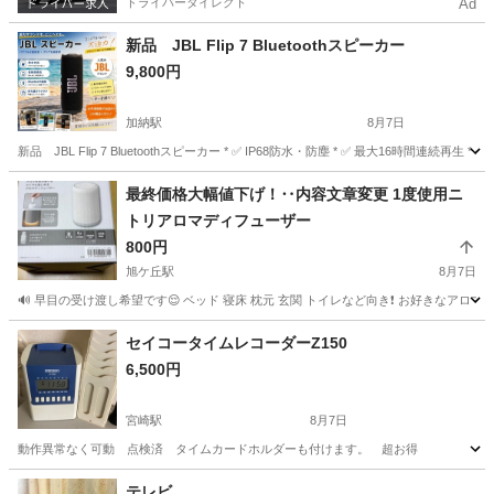
ドライバーダイレクト
Ad
新品 JBL Flip 7 Bluetoothスピーカー
9,800円
加納駅
8月7日
新品 JBL Flip 7 Bluetoothスピーカー * ✅ IP68防水・防塵 * ✅ 最大16時間連続再
宮崎
宮崎市
加納駅
オーディオ
最終価格大幅値下げ！‥内容文章変更 1度使用ニ
トリアロマディフューザー
800円
旭ケ丘駅
8月7日
🔊 早目の受け渡し希望です😌 ベッド 寝床 枕元 玄関 トイレなど向き❗ お好きなアロマリラッ
宮崎
延岡市
旭ケ丘駅
生活家電
セイコータイムレコーダーZ150
6,500円
宮崎駅
8月7日
動作異常なく可動 点検済 タイムカードホルダーも付けます。 超お得
宮崎
宮崎市
宮崎駅
電話、ＦＡＸ
タイムレコーダー
テレビ