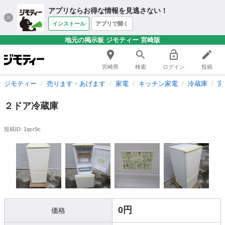
アプリならお得な情報を見逃さない！
インストール
アプリで開く
地元の掲示板 ジモティー 宮崎版
宮崎県
検索
ログイン
投稿
ジモティー
売ります・あげます
家電
キッチン家電
冷蔵庫
宮
２ドア冷蔵庫
投稿ID: 1qcr9c
0円
価格