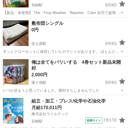
加納駅
8月9日
【新品・未使用】 The Frog Weather Reporter Color 自宅で超簡単
に天気予報が楽しめるインテリア ▼水位が標準位置より下がると晴れ
宮崎
宮崎市
加納駅
おもちゃ
天気予報
敷布団シングル
が予想されます！ ▲水位が標準位置より上がると悪天候が予想され...
0円
佐土原駅
8月9日
ずっとクローゼットに保管していたのでシミがあります。 ほとんど使
用してないです。
宮崎
宮崎市
佐土原駅
寝具
俺は全てをパリいする 4巻セット新品未開
封
2,000円
蓮ケ池駅
8月9日
いつか読もうと思っていました。開封すらしませんでした
宮崎
宮崎市
蓮ケ池駅
マンガ、コミック、アニメ
組立・加工・プレス/化学や石油化学
月給170,011円
株式会社ウイルテック
7月17日
提携サイト
宮崎駅