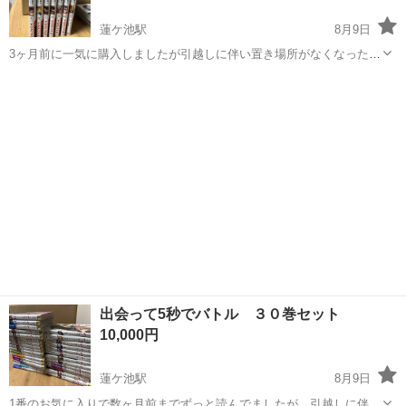
蓮ケ池駅
8月9日
3ヶ月前に一気に購入しましたが引越しに伴い置き場所がなくなったた
めお譲り致します
宮崎
宮崎市
蓮ケ池駅
マンガ、コミック、アニメ
出会って5秒でバトル ３０巻セット
10,000円
蓮ケ池駅
8月9日
1番のお気に入りで数ヶ月前までずっと読んでましたが、引越しに伴い