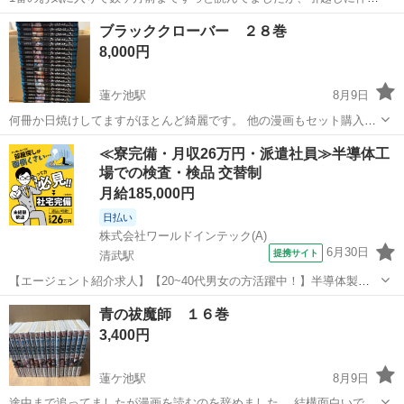
置き場所がないので出品します。
宮崎
宮崎市
蓮ケ池駅
雑誌
ブラッククローバー ２８巻
8,000円
蓮ケ池駅
8月9日
何冊か日焼けしてますがほとんど綺麗です。 他の漫画もセット購入で
割引します
宮崎
宮崎市
蓮ケ池駅
マンガ、コミック、アニメ
≪寮完備・月収26万円・派遣社員≫半導体工
場での検査・検品 交替制
ブラッククローバー
月給185,000円
日払い
株式会社ワールドインテック(A)
6月30日
提携サイト
清武駅
【エージェント紹介求人】【20~40代男女の方活躍中！】半導体製品
の製造スタッフ≪宮崎市清武町≫ お仕事内容 ★こんなお仕事です 大
宮崎
宮崎市
清武駅
その他
青の祓魔師 １６巻
手半導体工場でICと呼ばれる電子部品製造に携わって頂きます。 ・オ
3,400円
ペレーター 材料を機械に...
蓮ケ池駅
8月9日
途中まで追ってましたが漫画を読むのを辞めました。 結構面白いで