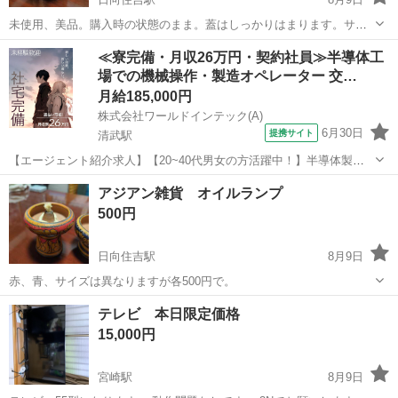
未使用、美品。購入時の状態のまま。蓋はしっかりはまります。サイ
ズ約15×20、（蓋の取っ手を含む）
宮崎
宮崎市
日向住吉駅
その他
メッキ
≪寮完備・月収26万円・契約社員≫半導体工
場での機械操作・製造オペレーター 交…
月給185,000円
株式会社ワールドインテック(A)
6月30日
提携サイト
清武駅
【エージェント紹介求人】【20~40代男女の方活躍中！】半導体製品
の製造スタッフ≪宮崎市清武町≫ お仕事内容 ★こんなお仕事です 大
宮崎
宮崎市
清武駅
その他
アジアン雑貨 オイルランプ
手半導体工場でICと呼ばれる電子部品製造に携わって頂きます。 ・オ
500円
ペレーター：材料を機械に...
日向住吉駅
8月9日
赤、青、サイズは異なりますが各500円で。
宮崎
宮崎市
日向住吉駅
その他
アジアン
テレビ 本日限定価格
15,000円
宮崎駅
8月9日