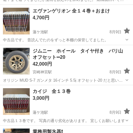
す。
宮崎
宮崎市
蓮ケ池駅
マンガ、コミック、アニメ
エヴァンゲリオン 全１４巻＋おまけ
4,700円
蓮ケ池駅
8月9日
中古品です。 昔読んでたのをずっと本棚の保管してました。
宮崎
宮崎市
蓮ケ池駅
マンガ、コミック、アニメ
ジムニー ホイール タイヤ付き バリ山
オフセット➖20
42,000円
宮崎神宮駅
8月9日
オリジン MUD S-7 ガンメタ 16インチ 5.5j オフセット-20 だと思いま
す、、 素人で買った時からついてたので、調べました。 違ったらすみ
宮崎
宮崎市
宮崎神宮駅
タイヤ、ホイール
タイヤ
カイジ 全１３巻
ません。タイヤはノーマル用をつけてます。 写真の通りまだまだ使え
3,000円
ま...
蓮ケ池駅
8月9日
中古品１３巻です。 写真の通り劣化があります。 宜しくお願いします
宮崎
宮崎市
蓮ケ池駅
マンガ、コミック、アニメ
業務用製氷器❗️