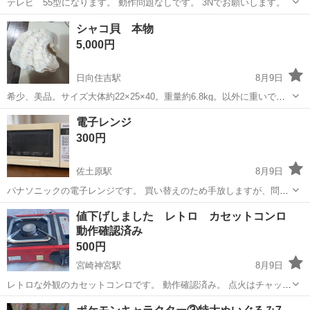
テレビ 55型になります。 動作問題なしです。 3Nでお願いします。
宮崎
宮崎市
宮崎駅
テレビ
シャコ貝 本物
5,000円
日向住吉駅
8月9日
希少、美品。サイズ大体約22×25×40。重量約6.8kg。以外に重いで
す。インテリア等、使い方は貴方次第です。
宮崎
宮崎市
日向住吉駅
その他
電子レンジ
300円
佐土原駅
8月9日
パナソニックの電子レンジです。 買い替えのため手放しますが、問題
なく使えます。 ※写真の通り使用感はありますのでご承知おきくださ
宮崎
宮崎市
佐土原駅
キッチン家電
パナソニック
値下げしました レトロ カセットコンロ
い。 メーカー・型番: パナソニック NE-ST615 発売年: 2014年製 庫内
動作確認済み
容量:...
500円
宮崎神宮駅
8月9日
レトロな外観のカセットコンロです。 動作確認済み。 点火はチャッカ
マンで点火する必要があります。 しっかりした造りです。 いかがでし
宮崎
宮崎市
宮崎神宮駅
調理器具
カセットコンロ