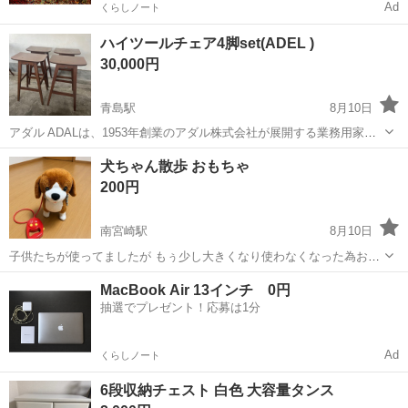
Ad
くらしノート
ハイツールチェア4脚set(ADEL )
30,000円
青島駅
8月10日
アダル ADALは、1953年創業のアダル株式会社が展開する業務用家具
ブランドです。70年以上にわたる開発・製造の実績を持ち、国内最大
宮崎
宮崎市
青島駅
椅子
ADEL
犬ちゃん散歩 おもちゃ
級の自社総合工場による一貫生産体制で多品種の注文家具を製造して
200円
います。定番のラインナップの...
南宮崎駅
8月10日
子供たちが使ってましたが もぅ少し大きくなり使わなくなった為お譲
りします！ 動作に問題ありません ※ノークレーム･ノーリターンでお
宮崎
宮崎市
南宮崎駅
おもちゃ
MacBook Air 13インチ 0円
願いします
抽選でプレゼント！応募は1分
Ad
くらしノート
6段収納チェスト 白色 大容量タンス