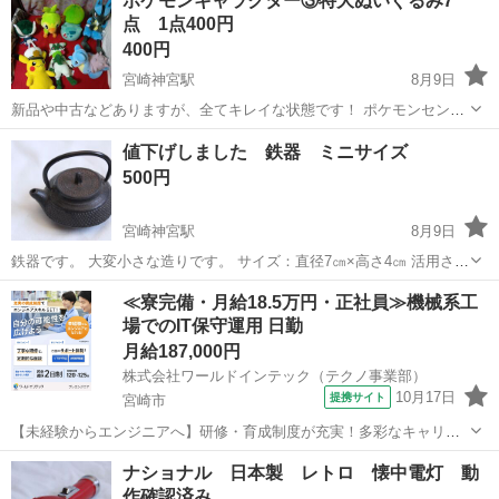
ポケモンキャラクター③特大ぬいぐるみ7
ょうか。
点 1点400円
400円
宮崎神宮駅
8月9日
新品や中古などありますが、全てキレイな状態です！ ポケモンセンタ
ー限定2つあります（上段左側2点） お好きな方に！ 1点250円.300円
宮崎
宮崎市
宮崎神宮駅
おもちゃ
ポケモンセンター
値下げしました 鉄器 ミニサイズ
とのセット購入可能です！
500円
宮崎神宮駅
8月9日
鉄器です。 大変小さな造りです。 サイズ：直径7㎝×高さ4㎝ 活用され
るかた、いかがでしょうか。
宮崎
宮崎市
宮崎神宮駅
調理器具
≪寮完備・月給18.5万円・正社員≫機械系工
場でのIT保守運用 日勤
月給187,000円
株式会社ワールドインテック（テクノ事業部）
10月17日
提携サイト
宮崎市
【未経験からエンジニアへ】研修・育成制度が充実！多彩なキャリア
パスが描ける◎働きながらものづくりのスキルを身につけよう！ プレ
宮崎
宮崎市
その他
ナショナル 日本製 レトロ 懐中電灯 動
エンジニア プレエンジニア（エンジニアの研修生）として「株式会社
作確認済み
ワールドインテック」の契約先企業...