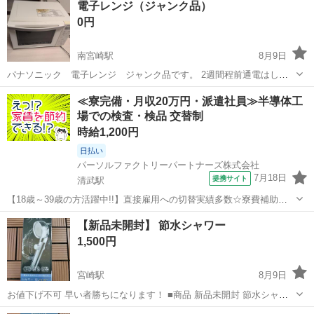
電子レンジ（ジャンク品）
0円
南宮崎駅
8月9日
パナソニック 電子レンジ ジャンク品です。 2週間程前通電はしま
すが仕様出来なくなりました。 8月9日動作確認した所使用できました
宮崎
宮崎市
南宮崎駅
キッチン家電
≪寮完備・月収20万円・派遣社員≫半導体工
がジャンク扱いで お願いします。 修理できる方いかがでしょうか？
場での検査・検品 交替制
段ボールにいれてお渡し致します。
時給1,200円
日払い
パーソルファクトリーパートナーズ株式会社
7月18日
提携サイト
清武駅
【18歳～39歳の方活躍中!!】直接雇用への切替実績多数☆寮費補助付
★寮あり＠カンタン軽作業《D65-005347》 仕事内容 機械を使って材
宮崎
宮崎市
清武駅
その他
【新品未開封】 節水シャワー
料を「切断」したり「研磨」したりして、 薄い板状に加工いただく作
1,500円
業がメインです◎...
宮崎駅
8月9日
お値下げ不可 早い者勝ちになります！ ■商品 新品未開封 節水シャワ
ー 65%節水 切り替え付き ■その他 ・おまとめ買い大歓迎です ・ご質
宮崎
宮崎市
宮崎駅
家庭用品