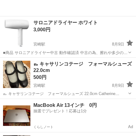
サロニアドライヤー ホワイト
3,000円
宮崎駅
8月9日
■商品 サロニアドライヤー中古 動作確認済 中古の為、擦れや多少の破
れがある場合がございますので、あらかじめご了承ください。 少しで
宮崎
宮崎市
宮崎駅
美容家電
👞 キャサリンコテージ フォーマルシューズ
も気になる点がある方はご購入をお控えください。 ■その他 ・おまと
22.0cm
め買い大歓迎です ・...
500円
宮崎駅
8月9日
👞 キャサリンコテージ フォーマルシューズ 22.0cm Catherine
Cottage（キャサリンコテージ）の黒いフォーマルシューズです。 エ
宮崎
宮崎市
宮崎駅
靴
MacBook Air 13インチ 0円
ナメル調のツヤのあるブラックで、シンプルながらとても上品なデザ
抽選でプレゼント！応募は1分
インです✨...
Ad
くらしノート