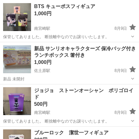
宮崎
宮崎市
南宮崎駅
フィギュア
レムフィギュア
BTS キューポスフィギュア
1,000円
南宮崎駅
8月9日
保管してありました。 断捨離中なのでお譲りいたします。
宮崎
宮崎市
南宮崎駅
フィギュア
新品 サンリオキャラクターズ 保冷バッグ付き
ランチボックス 箸付き
1,000円
佐土原駅
8月9日
新品 未開封
宮崎
宮崎市
佐土原駅
生活雑貨
サンリオキャラクター
ジョジョ ストーンオーシャン ポリゴロイ
ド
500円
南宮崎駅
8月9日
保管してありました。 断捨離中なのでお譲りいたします。
宮崎
宮崎市
南宮崎駅
おもちゃ
ブルーロック 潔世一フィギュア