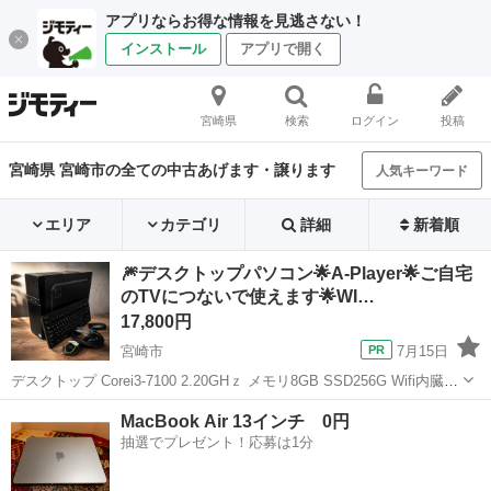
アプリならお得な情報を見逃さない！
インストール
アプリで開く
宮崎県
検索
ログイン
投稿
宮崎県 宮崎市の全ての中古あげます・譲ります
人気キーワード
エリア
カテゴリ
詳細
新着順
🎆デスクトップパソコン🌟A-Player🌟ご自宅
のTVにつないで使えます🌟WI…
17,800円
宮崎市
7月15日
デスクトップ Corei3-7100 2.20GHｚ メモリ8GB SSD256G Wifi内臓
WIN11 25H2適用 写真参照 全体的に美品 ご自宅TVにつなげても使え
宮崎
宮崎市
デスクトップパソコン
SSD
MacBook Air 13インチ 0円
ます。 ※パソコン本体の...
抽選でプレゼント！応募は1分