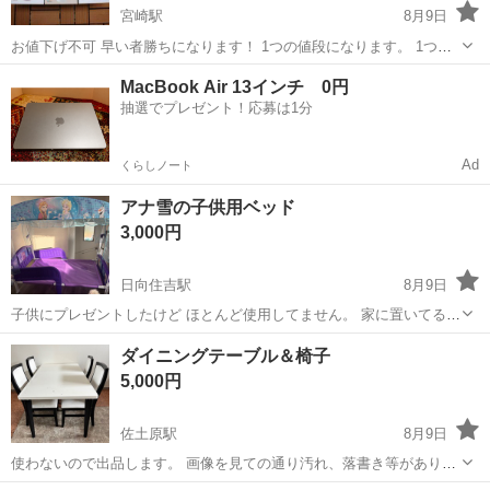
宮崎駅
8月9日
お値下げ不可 早い者勝ちになります！ 1つの値段になります。 1つ辺
り2000円くらいはしますのでお買い得かと思います！新品未開封で
宮崎
宮崎市
宮崎駅
食器
タンブラー
MacBook Air 13インチ 0円
す。 下記のお好きなカラーから1つお選びください♪ これからの時期に
抽選でプレゼント！応募は1分
いかがでしょうか？ ■...
Ad
くらしノート
アナ雪の子供用ベッド
3,000円
日向住吉駅
8月9日
子供にプレゼントしたけど ほとんど使用してません。 家に置いてるだ
け状態で 年末に向けて断捨離中です。 2万5000円程しました。 取りに
宮崎
宮崎市
日向住吉駅
ベッド
断捨離
ダイニングテーブル＆椅子
来れる方でお願いします。
5,000円
佐土原駅
8月9日
使わないので出品します。 画像を見ての通り汚れ、落書き等がありま
す。 ダイニングテーブル＆椅子のセットです。 2階から運びます。 取