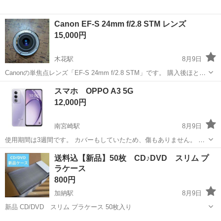
Canon EF-S 24mm f/2.8 STM レンズ
15,000円
木花駅
8月9日
Canonの単焦点レンズ「EF-S 24mm f/2.8 STM」です。 購入後ほとん
ど使用しておらず、非常にきれいな状態です。 目立つ傷や汚れもな
宮崎
宮崎市
木花駅
カメラ
スマホ OPPO A3 5G
く、状態はかなり良いと思います。 ・Canon EF-S 24...
12,000円
南宮崎駅
8月9日
使用期間は3週間です。 カバーもしていたため、傷もありません。 使
用も問題ありません。 楽天モバイル メーカーオッポ 製品名OPPO A3
宮崎
宮崎市
南宮崎駅
携帯アクセサリー
OPPO
送料込【新品】50枚 CD♪DVD スリム プ
5G 型番CPH2639 色パープル / サイズ約166 x 約76 ...
ラケース
800円
加納駅
8月9日
新品 CD/DVD スリム プラケース 50枚入り
宮崎
宮崎市
加納駅
その他