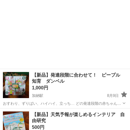
【新品】発達段階に合わせて！ ピープル
知育 ダンベル
1,000円
加納駅
8月9日
おすわり、ずりばい、ハイハイ、立っち… どの発達段階の赤ちゃんに
とっても、楽しい仕掛けがいっぱい！！ 【新品】 ピープル アクティ
宮崎
宮崎市
加納駅
ベビー用品
ピープル
【新品】天気予報が楽しめるインテリア 自
ブ知育 ダンベル ①ハイハイハンドル ②片手でコロコログリップ ③
由研究
３点タイヤ ④おしゃべり...
500円