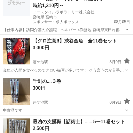
時給1,310円～
ユースタイルラボラトリー株式会社
宮崎県 宮崎市
スポンサー：求人ボックス
08月05日
【仕事内容】訪問介護の介護職・ヘルパー <勤務地:宮崎県東臼杵郡門
川町など> 障がいなどで身体が動かせないご利用者のご自宅に訪問
アルバイト・パート
【グロ注意‼️】渋谷金魚 全11巻セット
し、ご自宅での生活を支援する、見守りがメインの訪問介護のお仕事
3,000円
です。もちろん直行直帰OK。 <仕事内容...
蓮ケ池駅
8月9日
金魚が人間を食べるのでグロい描写が多いです！ そう言うのが苦手な
方は絶対見ないでください！ 中古品です日焼けによる黄ばみのような
宮崎
宮崎市
蓮ケ池駅
マンガ、コミック、アニメ
千剣の....３巻
ものはありますが気にならないレベルだと思います 他の漫画とセット
300円
でお安くします
蓮ケ池駅
8月9日
中古品です
宮崎
宮崎市
蓮ケ池駅
マンガ、コミック、アニメ
最凶の支援職【話術士】...... 5ー11巻セット
2,500円