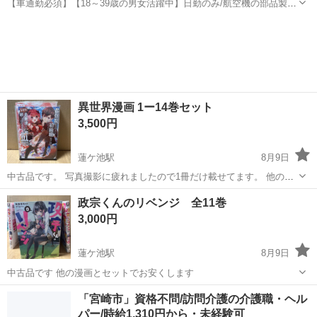
【車通勤必須】【18～39歳の男女活躍中】日勤のみ/航空機の部品製
造・検査/未経験多数在籍法定有給取得率100 航空機部品製造未経験歓
宮崎
宮崎市
宮崎駅
その他
迎 8月末までに15名採用予定入社日相談可 お仕事について 航空機のエ
ンジン収容部に装着...
異世界漫画 1ー14巻セット
3,500円
蓮ケ池駅
8月9日
中古品です。 写真撮影に疲れましたので1冊だけ載せてます。 他の漫
画も同じ劣化状態です
宮崎
宮崎市
蓮ケ池駅
マンガ、コミック、アニメ
政宗くんのリベンジ 全11巻
3,000円
蓮ケ池駅
8月9日
中古品です 他の漫画とセットでお安くします
宮崎
宮崎市
蓮ケ池駅
マンガ、コミック、アニメ
「宮崎市」資格不問/訪問介護の介護職・ヘル
パー/時給1,310円から・未経験可