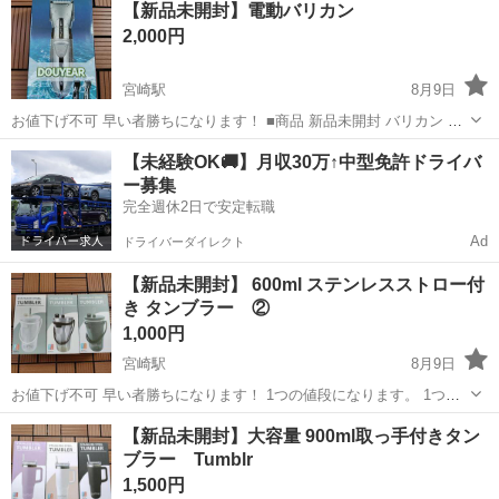
【新品未開封】電動バリカン
問などありましたらコメントください なんでもお気軽にコメントくだ
2,000円
さい！ ■お取...
宮崎駅
8月9日
お値下げ不可 早い者勝ちになります！ ■商品 新品未開封 バリカン ■
その他 ・おまとめ買い大歓迎です ・ご質問などありましたらコメント
宮崎
宮崎市
宮崎駅
美容家電
バリカン
【未経験OK🚚】月収30万↑中型免許ドライバ
ください なんでもお気軽にコメントください！ ■お取引場所 宮崎市内
ー募集
を予定していま...
完全週休2日で安定転職
Ad
ドライバーダイレクト
【新品未開封】 600ml ステンレスストロー付
き タンブラー ②
1,000円
宮崎駅
8月9日
お値下げ不可 早い者勝ちになります！ 1つの値段になります。 1つ辺
り1500円くらいはしますのでお買い得かと思います！新品未開封で
宮崎
宮崎市
宮崎駅
食器
タンブラー
【新品未開封】大容量 900ml取っ手付きタン
す。 下記のお好きなカラーから1つお選びください♪ これからの時期に
ブラー Tumblr
いかがでしょうか？ ■...
1,500円