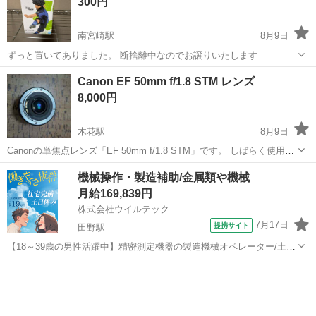
300円
南宮崎駅
8月9日
ずっと置いてありました。 断捨離中なのでお譲りいたします
宮崎
宮崎市
南宮崎駅
フィギュア
Canon EF 50mm f/1.8 STM レンズ
8,000円
木花駅
8月9日
Canonの単焦点レンズ「EF 50mm f/1.8 STM」です。 しばらく使用し
ていたため、多少の使用感や細かな傷があります。 新品同様ではあり
宮崎
宮崎市
木花駅
カメラ
Canon
機械操作・製造補助/金属類や機械
ませんが、通常使用には問題なく、動作確認済みです。 ・Cano...
月給169,839円
株式会社ウイルテック
7月17日
提携サイト
田野駅
【18～39歳の男性活躍中】精密測定機器の製造機械オペレーター/土日
祝休み月給制で安定収入法定有給取得率100 日勤み土日祝休みで年間
宮崎
宮崎市
田野駅
その他
休日127日 未経験歓迎測定器製造マシンオペレーター お仕事について
こちらは精密測定機...