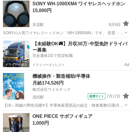
宮崎
宮崎市
佐土原駅
ダイニングセット
SONY WH-1000XM4 ワイヤレスヘッドホン
りに来れる方でお願いします。
15,000円
木花駅
8月9日
SONYの人気ワイヤレスヘッドホン「WH-1000XM4」です。 音質・ノ
イズキャンセリング性能ともに非常に良く、問題なく使用できます。
宮崎
宮崎市
木花駅
オーディオ
【未経験OK🚚】月収30万↑中型免許ドライバ
ただし、しばらく使用していたため、全体的に使用感があります。 特
ー募集
にイヤー...
完全週休2日で安定転職
Ad
ドライバーダイレクト
機械操作・製造補助/半導体
月給174,526円
株式会社ウイルテック
7月17日
提携サイト
清武駅
【18～39歳の男性活躍中】半導体装置部品の組立・検査業務/日勤月給
制派遣会社が安心就業環境を提供 未経験歓迎半導体装置部品製造検査
宮崎
宮崎市
清武駅
その他
ONE PIECE サボフィギュア
年間休日127日 お仕事について 半導体製造装置向け静電チャックや吸
1,000円
着物搬送機器など「く...