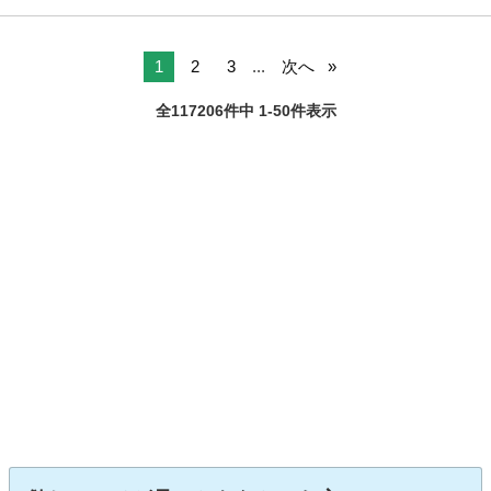
1
2
3
...
次へ
全117206件中 1-50件表示