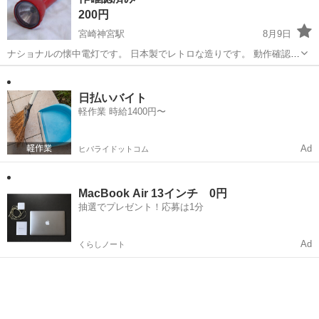
200円
宮崎神宮駅
8月9日
ナショナルの懐中電灯です。 日本製でレトロな造りです。 動作確認済
み。 サイズ：長さ14.5㎝×直径5.5㎝ 単Ⅰ電池が2本で作動します。 い
宮崎
宮崎市
宮崎神宮駅
その他
かがでしょうか。
日払いバイト
軽作業 時給1400円〜
Ad
ヒバライドットコム
MacBook Air 13インチ 0円
抽選でプレゼント！応募は1分
Ad
くらしノート