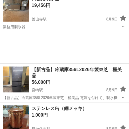
19,456円
曽山寺駅
8月9日
業務用製氷器
宮崎
宮崎市
曽山寺駅
その他
業務用
【新古品】冷蔵庫356L2026年製東芝 極美
品
56,000円
宮崎駅
8月9日
【新古品】冷蔵庫356L2026年製東芝 極美品 電源を付けて、製氷機能
を使用しただけの 新古品になります。 もちろん、傷汚れはなく、新品
宮崎
宮崎市
宮崎駅
キッチン家電
新古品
ステンレス缶（銅メッキ）
同等です。 家電量販店での新品価格は、15〜19万円です GR-
1,000円
Y36YFV-...
日向住吉駅
8月9日